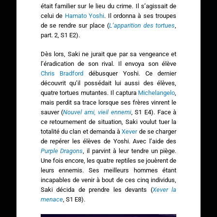
était familier sur le lieu du crime. Il s’agissait de
celui de
Hamato Yoshi
. Il ordonna à ses troupes
de se rendre sur place (
L’apparition des tortues
,
part. 2, S1 E2).
Dès lors, Saki ne jurait que par sa vengeance et
l’éradication de son rival. Il envoya son élève
Chris Bradford
débusquer Yoshi. Ce dernier
découvrit qu’il possédait lui aussi des élèves,
quatre tortues mutantes. Il captura
Michelangelo
,
mais perdit sa trace lorsque ses frères vinrent le
sauver (
Nouvel ami, vieil ennemi
, S1 E4). Face à
ce retournement de situation, Saki voulut tuer la
totalité du clan et demanda à
Xever
de se charger
de repérer les élèves de Yoshi. Avec l’aide des
Purple Dragons
, il parvint à leur tendre un piège.
Une fois encore, les quatre reptiles se jouèrent de
leurs ennemis. Ses meilleurs hommes étant
incapables de venir à bout de ces cinq individus,
Saki décida de prendre les devants (
Xever la
menace
, S1 E8).