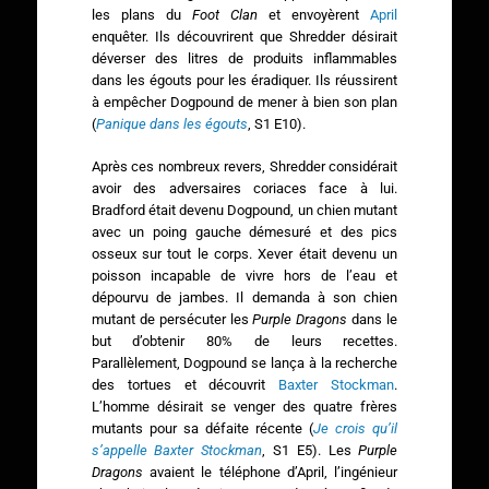
les plans du
Foot Clan
et envoyèrent
April
enquêter. Ils découvrirent que Shredder désirait
déverser des litres de produits inflammables
dans les égouts pour les éradiquer. Ils réussirent
à empêcher Dogpound de mener à bien son plan
(
Panique dans les égouts
, S1 E10).
Après ces nombreux revers, Shredder considérait
avoir des adversaires coriaces face à lui.
Bradford était devenu Dogpound, un chien mutant
avec un poing gauche démesuré et des pics
osseux sur tout le corps. Xever était devenu un
poisson incapable de vivre hors de l’eau et
dépourvu de jambes. Il demanda à son chien
mutant de persécuter les
Purple Dragons
dans le
but d’obtenir 80% de leurs recettes.
Parallèlement, Dogpound se lança à la recherche
des tortues et découvrit
Baxter Stockman
.
L’homme désirait se venger des quatre frères
mutants pour sa défaite récente (
Je crois qu’il
s’appelle Baxter Stockman
, S1 E5). Les
Purple
Dragons
avaient le téléphone d’April, l’ingénieur