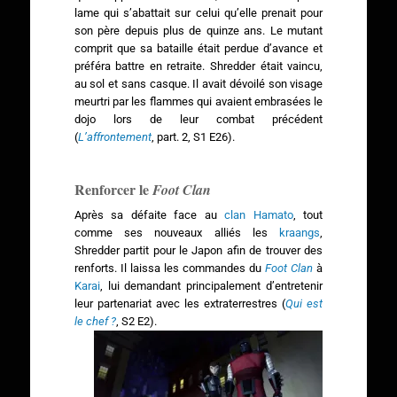
lame qui s’abattait sur celui qu’elle prenait pour
son père depuis plus de quinze ans. Le mutant
comprit que sa bataille était perdue d’avance et
préféra battre en retraite. Shredder était vaincu,
au sol et sans casque. Il avait dévoilé son visage
meurtri par les flammes qui avaient embrasées le
dojo lors de leur combat précédent
(
L’affrontement
, part. 2, S1 E26).
Renforcer le
Foot Clan
Après sa défaite face au
clan Hamato
, tout
comme ses nouveaux alliés les
kraangs
,
Shredder partit pour le Japon afin de trouver des
renforts. Il laissa les commandes du
Foot Clan
à
Karai
, lui demandant principalement d’entretenir
leur partenariat avec les extraterrestres (
Qui est
le chef ?
, S2 E2).