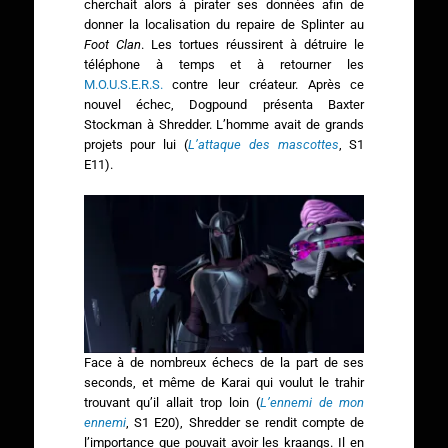
cherchait alors à pirater ses données afin de
donner la localisation du repaire de Splinter au
Foot Clan
. Les tortues réussirent à détruire le
téléphone à temps et à retourner les
M.O.U.S.E.R.S.
contre leur créateur. Après ce
nouvel échec, Dogpound présenta Baxter
Stockman à Shredder. L’homme avait de grands
projets pour lui (
L’attaque des mascottes
, S1
E11).
Face à de nombreux échecs de la part de ses
seconds, et même de Karai qui voulut le trahir
trouvant qu’il allait trop loin (
L’ennemi de mon
ennemi
, S1 E20), Shredder se rendit compte de
l’importance que pouvait avoir les kraangs. Il en