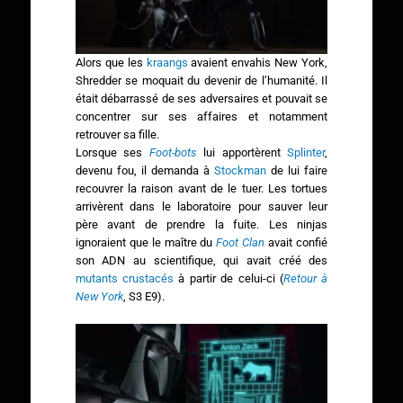
Alors que les
kraangs
avaient envahis New York,
Shredder se moquait du devenir de l’humanité. Il
était débarrassé de ses adversaires et pouvait se
concentrer sur ses affaires et notamment
retrouver sa fille.
Lorsque ses
Foot-bots
lui apportèrent
Splinter
,
devenu fou, il demanda à
Stockman
de lui faire
recouvrer la raison avant de le tuer. Les tortues
arrivèrent dans le laboratoire pour sauver leur
père avant de prendre la fuite. Les ninjas
ignoraient que le maître du
Foot Clan
avait confié
son ADN au scientifique, qui avait créé des
mutants crustacés
à partir de celui-ci (
Retour à
New York
, S3 E9).