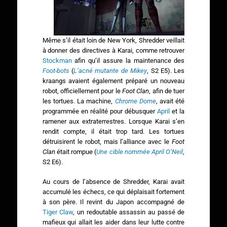
Même s’il était loin de New York, Shredder veillait
à donner des directives à Karai, comme retrouver
Stockman
afin qu’il assure la maintenance des
Foot-bots
(
L’acné mutante de Mikey
, S2 E5). Les
kraangs avaient également préparé un nouveau
robot, officiellement pour le
Foot Clan
, afin de tuer
les tortues. La machine,
Chrome Dome
, avait été
programmée en réalité pour débusquer
April
et la
ramener aux extraterrestres. Lorsque Karai s’en
rendit compte, il était trop tard. Les tortues
détruisirent le robot, mais l’alliance avec le
Foot
Clan
était rompue (
Une cible nommée April O’Neil
,
S2 E6).
Au cours de l’absence de Shredder, Karai avait
accumulé les échecs, ce qui déplaisait fortement
à son père. Il revint du Japon accompagné de
Tiger Claw
, un redoutable assassin au passé de
mafieux qui allait les aider dans leur lutte contre