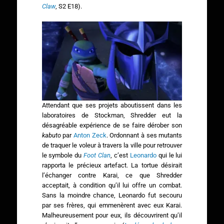
Claw
, S2 E18).
Attendant que ses projets aboutissent dans les
laboratoires de Stockman, Shredder eut la
désagréable expérience de se faire dérober son
kabuto
par
Anton Zeck
. Ordonnant à ses mutants
de traquer le voleur à travers la ville pour retrouver
le symbole du
Foot Clan
, c’est
Leonardo
qui le lui
rapporta le précieux artefact. La tortue désirait
l’échanger contre Karai, ce que Shredder
acceptait, à condition qu’il lui offre un combat.
Sans la moindre chance, Leonardo fut secouru
par ses frères, qui emmenèrent avec eux Karai.
Malheureusement pour eux, ils découvrirent qu’il