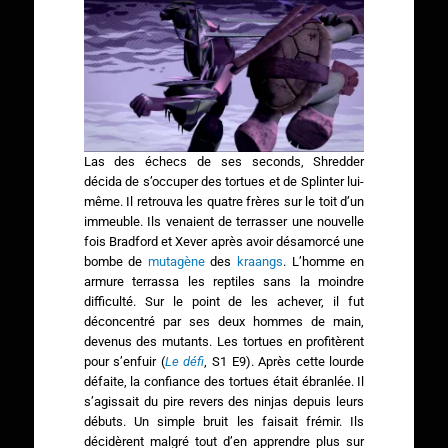
Las des échecs de ses seconds, Shredder
décida de s’occuper des tortues et de Splinter lui-
même. Il retrouva les quatre frères sur le toit d’un
immeuble. Ils venaient de terrasser une nouvelle
fois Bradford et Xever après avoir désamorcé une
bombe de
mutagène
des
kraangs
. L’homme en
armure terrassa les reptiles sans la moindre
difficulté. Sur le point de les achever, il fut
déconcentré par ses deux hommes de main,
devenus des mutants. Les tortues en profitèrent
pour s’enfuir (
Le défi
, S1 E9). Après cette lourde
défaite, la confiance des tortues était ébranlée. Il
s’agissait du pire revers des ninjas depuis leurs
débuts. Un simple bruit les faisait frémir. Ils
décidèrent malgré tout d’en apprendre plus sur