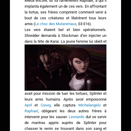
Mieux encore, ils lui ramenèrent Raphael, à qui il
implanta également un de ces vers. En affrontant
la tortue, ses frères comprirent comment venir à
bout de ces créatures et libérèrent tous leurs
amis (
Le choc des Mutanimaux
, S3 E16).
Les vers étaient bel et bien opérationnels.
Shredder demanda à Stockman d’en injecter un
dans la tête de Karai.
La jeune femme lui obéit et
avait pour mission de tuer les tortues, Splinter et
leurs amis humains. Après avoir empoisonné
April
et
Casey
, elle captura
Michelangelo
et
Raphael
, obligeant les deux autres frères à
intervenir pour les sauver.
Leonardo
dut se servir
de mantras appris auprès de Splinter pour
chasser le venin se trouvant dans son sang et