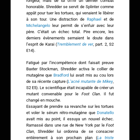
rongeur, mais de lui offrir un dernier combat
honorable. Shredder se servit de Splinter comme
appât pour tuer les tortues, qui venaient le libérer
à son tour. Une distraction de
Raphael
et de
Michelangelo
leur permit de s’enfuir avec leur
père. C’était un échec total. Pire encore, les
derniers évènements semaient le doute dans
l’esprit de Karai (
Tremblement de ver
, part. 2, S2
E14).
Fatigué par l’incompétence dont faisait preuve
Baxter Stockman, Shredder activa le collier de
mutagène que
Bradford
lui avait mis au cou lors
de sa récente capture (
L’acné mutante de Mikey
,
S2 E5). Le scientifique était incapable de créer un
mutant convenable pour le
Foot Clan
. Il fut
changé en mouche.
Essayant de prendre sa revanche sur les tortues
et voler le sérum rétro-mutagène que
Donatello
avait mis au point, il essuya un nouvel échec.
Ramassé dans une rue de New York par le
Foot
Clan
, Shredder lui ordonna de se consacrer
entièrement à son prochain plan (
La triste