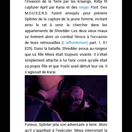
l’invasion de la Terre par les kraangs, Kirby fit
capturer April par Karai et des
ninjas
Foot.
Des
M.O.U.S.E.R.S. furent envoyés pour prévenir
Splinter de la capture de la jeune femme, incitant
ainsi le rat à venir la chercher dans les
appartements de Shredder. Les deux vieux rivaux
se livrèrent alors un combat féroce à l’occasion
de leurs retrouvailles (
L’affrontement
, part. 1, S1
E25). Dans la bataille, Shredder avoua au rongeur
que sa fille Miwa était toujours vivante. Il s’était
simplement attaché à lui faire croire qu’elle était
sa propre fille et que Yoshi avait détruit leur vie. Il
s’agissait de Karai.
Furieux, Splinter jeta son adversaire à terre. Alors
qu’il s’apprêtait à l’exécuter, Miwa interrompit la