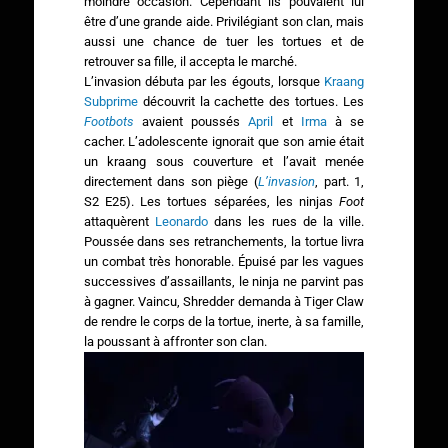
moindre occasion. Cependant ils pouvaient lui
être d’une grande aide. Privilégiant son clan, mais
aussi une chance de tuer les tortues et de
retrouver sa fille, il accepta le marché.
L’invasion débuta par les égouts, lorsque
Kraang
Subprime
découvrit la cachette des tortues. Les
Footbots
avaient poussés
April
et
Irma
à se
cacher. L’adolescente ignorait que son amie était
un kraang sous couverture et l’avait menée
directement dans son piège (
L’invasion
, part. 1,
S2 E25). Les tortues séparées, les ninjas
Foot
attaquèrent
Leonardo
dans les rues de la ville.
Poussée dans ses retranchements, la tortue livra
un combat très honorable. Épuisé par les vagues
successives d’assaillants, le ninja ne parvint pas
à gagner. Vaincu, Shredder demanda à Tiger Claw
de rendre le corps de la tortue, inerte, à sa famille,
la poussant à affronter son clan.