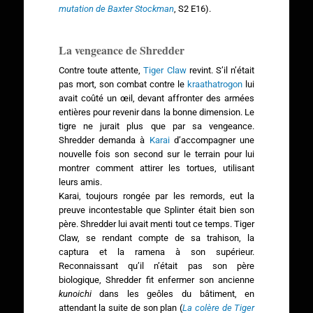
mutation de Baxter Stockman
, S2 E16).
La vengeance de Shredder
Contre toute attente,
Tiger Claw
revint. S’il n’était
pas mort, son combat contre le
kraathatrogon
lui
avait coûté un œil, devant affronter des armées
entières pour revenir dans la bonne dimension. Le
tigre ne jurait plus que par sa vengeance.
Shredder demanda à
Karai
d’accompagner une
nouvelle fois son second sur le terrain pour lui
montrer comment attirer les tortues, utilisant
leurs amis.
Karai, toujours rongée par les remords, eut la
preuve incontestable que Splinter était bien son
père. Shredder lui avait menti tout ce temps. Tiger
Claw, se rendant compte de sa trahison, la
captura et la ramena à son supérieur.
Reconnaissant qu’il n’était pas son père
biologique, Shredder fit enfermer son ancienne
kunoichi
dans les geôles du bâtiment, en
attendant la suite de son plan (
La colère de Tiger