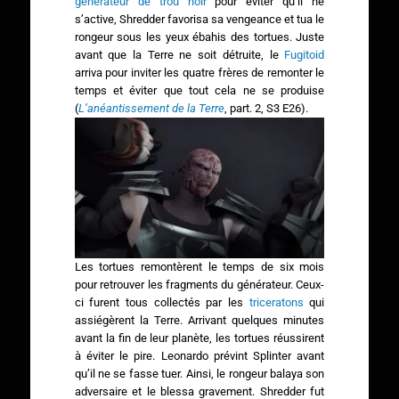
générateur de trou noir
pour éviter qu’il ne
s’active, Shredder favorisa sa vengeance et tua le
rongeur sous les yeux ébahis des tortues. Juste
avant que la Terre ne soit détruite, le
Fugitoid
arriva pour inviter les quatre frères de remonter le
temps et éviter que tout cela ne se produise
(
L’anéantissement de la Terre
, part. 2, S3 E26).
Les tortues remontèrent le temps de six mois
pour retrouver les fragments du générateur. Ceux-
ci furent tous collectés par les
triceratons
qui
assiégèrent la Terre. Arrivant quelques minutes
avant la fin de leur planète, les tortues réussirent
à éviter le pire. Leonardo prévint Splinter avant
qu’il ne se fasse tuer. Ainsi, le rongeur balaya son
adversaire et le blessa gravement. Shredder fut