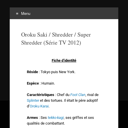
Menu
Tortuepédia
L'encyclopédie des Tortues Ninja !
Oroku Saki / Shredder / Super
Shredder (Série TV 2012)
Fiche d’identité
Réside
: Tokyo puis New York.
Espèce
: Humain.
Caractéristiques
: Chef du
Foot Clan
, rival de
Splinter
et des tortues. Il était le père adoptif
d’
Oroku Karai
.
Armes
: Ses
tekko-kagi
, ses griffes et ses
qualités de combattant.