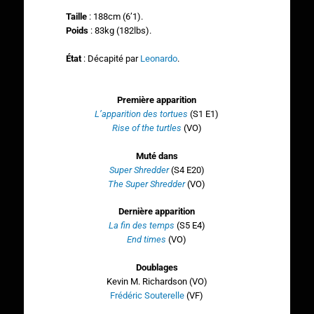
Taille
: 188cm (6’1).
Poids
: 83kg (182lbs).
État
: Décapité par
Leonardo
.
Première apparition
L’apparition des tortues
(S1 E1)
Rise of the turtles
(VO)
Muté dans
Super Shredder
(S4 E20)
The Super Shredder
(VO)
Dernière apparition
La fin des temps
(S5 E4)
End times
(VO)
Doublages
Kevin M. Richardson (VO)
Frédéric Souterelle
(VF)