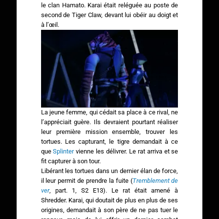
le clan Hamato. Karai était reléguée au poste de
second de Tiger Claw, devant lui obéir au doigt et
à l’œil.
La jeune femme, qui cédait sa place à ce rival, ne
l’appréciait guère. Ils devraient pourtant réaliser
leur première mission ensemble, trouver les
tortues. Les capturant, le tigre demandait à ce
que
Splinter
vienne les délivrer. Le rat arriva et se
fit capturer à son tour.
Libérant les tortues dans un dernier élan de force,
il leur permit de prendre la fuite (
Tremblement de
ver
, part. 1, S2 E13). Le rat était amené à
Shredder. Karai, qui doutait de plus en plus de ses
origines, demandait à son père de ne pas tuer le