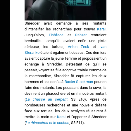
Shredder avait demandé à ses mutants
d’intensifier les recherches pour trouver
Karai
.
Jusqu’alors,
Fishface
et
Rahzar
rentraient
bredouille. Lorsqu’ils avaient enfin une piste
sérieuse, les tortues,
Anton Zeck
et
Ivan
Steranko
étaient également dessus. Ces derniers
avaient capturé la jeune femme et proposaient un
échange à Shredder. Détestant ce qu’il se
passait, voyant sa fille adoptive traitée comme de
la marchandise, Shredder fit capturer les deux
hommes et les confia à
Baxter Stockman
pour en
faire des mutants. Les poussant dans la cuve, ils
devinrent un phacochère et un rhinocéros mutant
(
La chasse au serpent
, S3 E10). Après de
nombreuses recherches et une nouvelle défaite
face aux tortues, les deux acolytes réussirent à
mettre la main sur
Karai
et l’apporter à Shredder
(
Le rhinocéros et le cochon
, S3 E11).