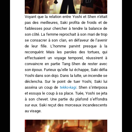
Voyant que la relation entre Yoshi et Shen n’était
pas des meilleures, Saki profita de froids et de
faiblesses pour chercher à tendre la balance de
son côté. La femme reprochait à son mari de trop
se consacrer à son clan, en défaveur de l’avenir
de leur fille. L’homme parvint presque à la
reconquérir. Mais les paroles des tortues, qui
effectuaient un voyage temporel, réussirent à
convaincre en partie Tang Shen de rester avec
son époux. Furieux qu’elle lui échappe, Saki défia
Yoshi dans son dojo. Dans la lutte, un incendie se
déclencha. Sur le point de tuer Yoshi, Saki lui
asséna un coup de
tekko-kagi
. Shen s’interposa
et essuya le coup à sa place. Tuée, Yoshi se jeta
à son chevet. Une partie du plafond s’effondra
sur eux. Saki reçut des morceaux incandescents
au visage.