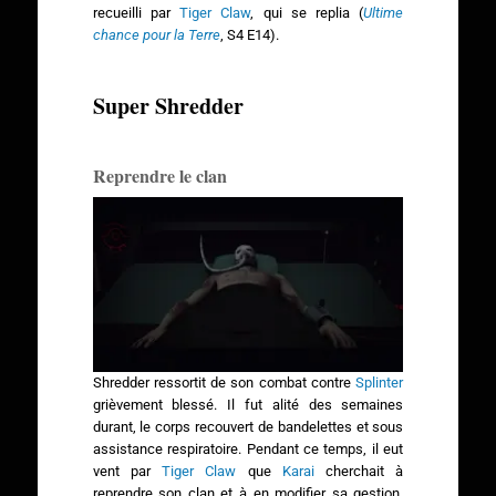
recueilli par
Tiger Claw
, qui se replia (
Ultime
chance pour la Terre
, S4 E14).
Super Shredder
Reprendre le clan
Shredder ressortit de son combat contre
Splinter
grièvement blessé. Il fut alité des semaines
durant, le corps recouvert de bandelettes et sous
assistance respiratoire. Pendant ce temps, il eut
vent par
Tiger Claw
que
Karai
cherchait à
reprendre son clan et à en modifier sa gestion.