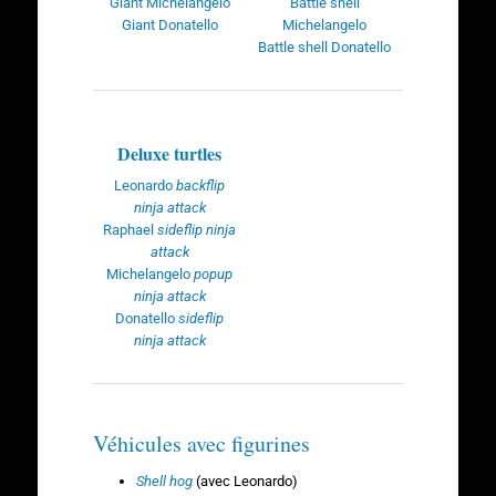
Giant Michelangelo
Battle shell
Giant Donatello
Michelangelo
Battle shell Donatello
Deluxe turtles
Leonardo
backflip
ninja attack
Raphael
sideflip ninja
attack
Michelangelo
popup
ninja attack
Donatello
sideflip
ninja attack
Véhicules avec figurines
Shell hog
(avec Leonardo)