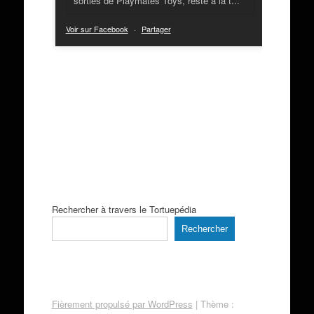
sorties de Playmates Toys, resté à la t...
Voir sur Facebook
·
Partager
Rechercher à travers le Tortuepédia
Rechercher
Fièrement propulsé par WordPress
|
Thème :