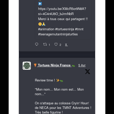
https://youtu.be/XMcR5or9N8A?
si=4C4r4U6O_bJrmNbR
Merci à tous ceux qui partagent !!
#animation #tortuesninja #tmnt
#teenagemutantninjaturtles
X
1
2
Tortues Ninja France
5 Avr
Review time !
"Mon nom... Mon nom est... Mon
nom..."
On s'attaque au colosse Cryin' Houn'
de NECA pour les TMNT Adventures !
Très belle figurine !