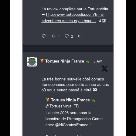
La review complète sur le Tortuepédia
➡
http://www.tortuepedia.com/tmnt-
adventures-series-cryin-houn...
4
X
1
2
Tortues Ninja France
5 Avr
La très bonne nouvelle côté comics
francophones pour cette année au cas
où vous seriez passé à côté
Tortues Ninja France
@TortuesNinja_FR
L'année 2026 sera sous la
bannière de l'Armageddon Game
chez @HiComicsFrance !