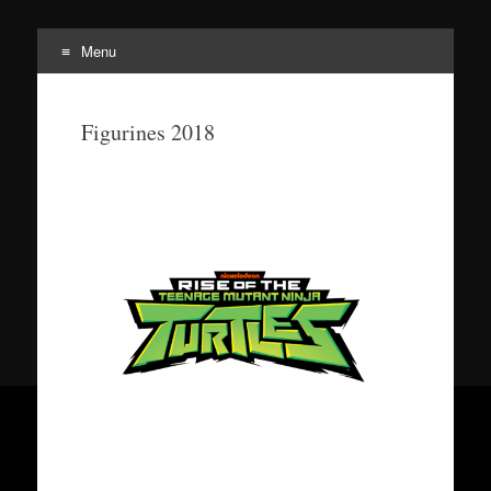
Menu
Tortuepédia
L'encyclopédie des Tortues Ninja !
Figurines 2018