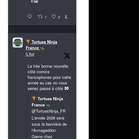
4
X
1
2
Tortues Ninja
France
5 Avr
La très bonne nouvelle
côté comics
francophones pour cette
année au cas où vous
seriez passé à côté
Tortues Ninja
France
@TortuesNinja_FR
L'année 2026 sera
sous la bannière de
l'Armageddon
Game chez