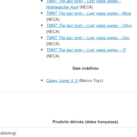
TMNT The last ronin – Lost years series –
Nightwatcher April
(NECA)
TMNT The last ronin – Lost years series – Moja
(NECA)
TMNT The last ronin – Lost years series – Odyn
(NECA)
TMNT The last ronin – Lost years series – Uno
(NECA)
TMNT The last ronin – Lost years series – Yi
(NECA)
Date indéfinie
Casey Jones V. 2
(Mezco Toyz)
Produits dérivés (dates françaises)
blishing)