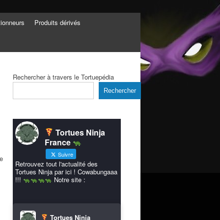
tionneurs
Produits dérivés
Rechercher à travers le Tortuepédia
Rechercher
Tortues Ninja
France
Suivre
ée
Retrouvez tout l'actualité des
Tortues Ninja par ici ! Cowabungaaa
!!!
Notre site :
Tortues Ninja