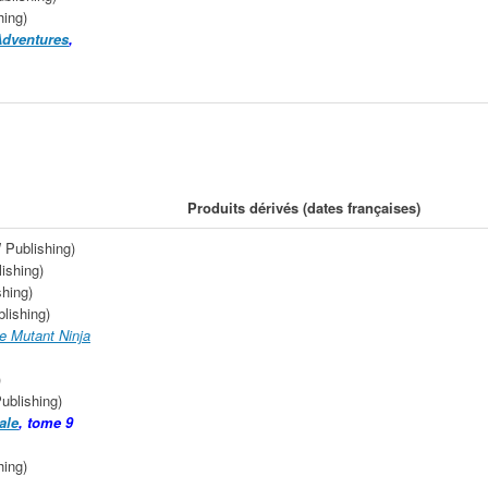
ing)
Adventures
,
Produits dérivés (dates françaises)
 Publishing)
ishing)
hing)
lishing)
ge Mutant Ninja
)
ublishing)
ale
, tome 9
ing)