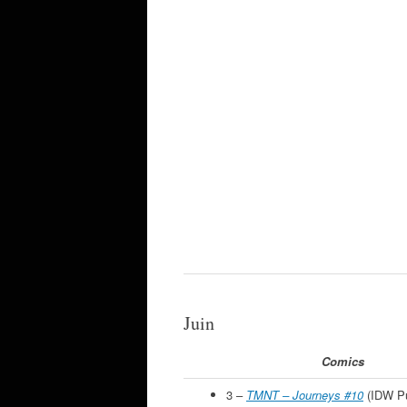
Juin
Comics
3 –
TMNT – Journeys #10
(IDW Pu