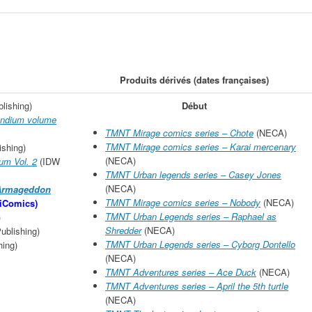
Produits dérivés (dates françaises)
lishing)
Début
endium volume
TMNT Mirage comics series – Chote
(NECA)
TMNT Mirage comics series – Karai mercenary
shing)
(NECA)
m Vol. 2
(IDW
TMNT Urban legends series – Casey Jones
(NECA)
 Armageddon
TMNT Mirage comics series – Nobody
(NECA)
iComics)
TMNT Urban Legends series – Raphael as
)
Shredder
(NECA)
ublishing)
TMNT Urban Legends series – Cyborg Dontello
ing)
(NECA)
TMNT Adventures series – Ace Duck
(NECA)
TMNT Adventures series – April the 5th turtle
(NECA)