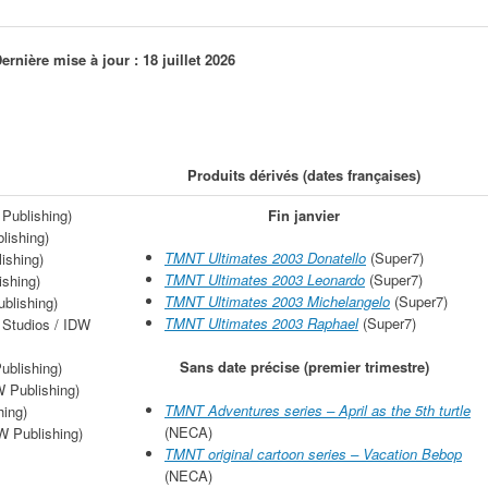
ernière mise à jour : 18 juillet 2026
Produits dérivés (dates françaises)
Publishing)
Fin janvier
lishing)
TMNT Ultimates 2003 Donatello
(Super7)
ishing)
TMNT Ultimates 2003 Leonardo
(Super7)
shing)
TMNT Ultimates 2003 Michelangelo
(Super7)
blishing)
TMNT Ultimates 2003 Raphael
(Super7)
Studios / IDW
Sans date précise (premier trimestre)
ublishing)
 Publishing)
TMNT Adventures series – April as the 5th turtle
ing)
(NECA)
W Publishing)
TMNT original cartoon series – Vacation Bebop
(NECA)