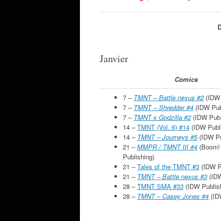
D
Janvier
Comics
7 –
TMNT – Battle nexus #2
(IDW 
7 –
TMNT – Shredder #4
(IDW Pub
7 –
TMNT x Godzilla #2
(IDW Publ
14 –
TMNT (Vol. 6) #14
(IDW Publi
14 –
TMNT – Journeys #5
(IDW Pu
21 –
MMPR / TMNT III #4
(Boom! 
Publishing)
21 –
Tales of the TMNT #3
(IDW P
21 –
TMNT – Battle nexus #3
(IDW
28 –
TMNT SMA #33
(IDW Publish
28 –
TMNT – Casey Jones #4
(ID