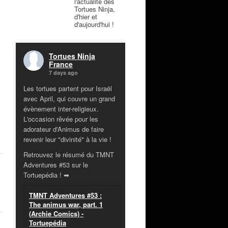
l'actualité des
Tortues Ninja,
d'hier et
d'aujourd'hui !
Tortues Ninja
France
7 days ago
Les tortues partent pour Israël
avec April, qui couvre un grand
évènement inter-religieux.
L'occasion rêvée pour les
adorateur d'Animus de faire
revenir leur "divinité" à la vie !
Retrouvez le résumé du TMNT
Adventures #53 sur le
Tortuepédia ! ➡
TMNT Adventures #53 :
The animus war, part. 1
(Archie Comics) -
Tortuepédia