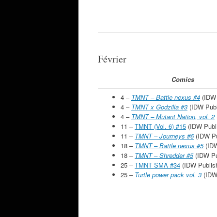
Février
Comics
4 –
TMNT – Battle nexus #4
(IDW 
4 –
TMNT x Godzilla #3
(IDW Publ
4 –
TMNT – Mutant Nation, vol. 2
11 –
TMNT (Vol. 6) #15
(IDW Publi
11 –
TMNT – Journeys #6
(IDW Pu
18 –
TMNT – Battle nexus #5
(IDW
18 –
TMNT – Shredder #5
(IDW Pu
25 –
TMNT SMA #34
(IDW Publish
25 –
Turtle power pack vol. 3
(IDW