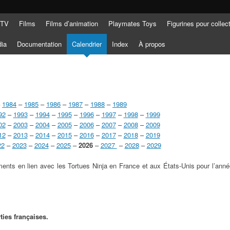
 TV
Films
Films d’animation
Playmates Toys
Figurines pour collec
dia
Documentation
Calendrier
Index
À propos
–
1984
–
1985
–
1986
–
1987
–
1988
–
1989
92
–
1993
–
1994
–
1995
–
1996
–
1997
–
1998
–
1999
02
–
2003
–
2004
–
2005
–
2006
–
2007
–
2008
–
2009
12
–
2013
–
2014
–
2015
–
2016
–
2017
–
2018
–
2019
22
–
2023
–
2024
–
2025
–
2026
–
2027
–
2028
–
2029
ents en lien avec les Tortues Ninja en France et aux États-Unis pour l’ann
ties françaises.