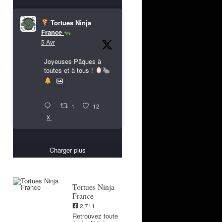
Tortues Ninja
France
5 Avr
Joyeuses Pâques à
toutes et à tous !
1
12
X
Charger plus
Tortues Ninja
France
2,711
Retrouvez toute