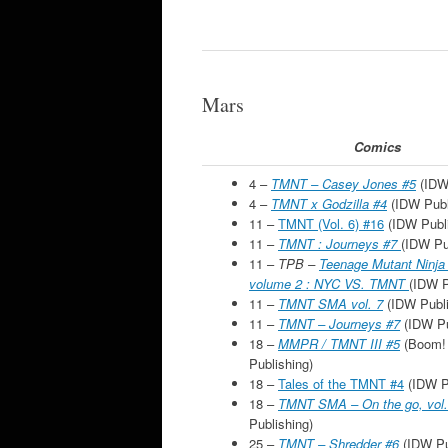
Mars
Comics
4 –
TMNT – Casey Jones #5
(IDW
4 –
TMNT x Godzilla #4
(IDW Publ
11 –
TMNT (Vol. 6) #16
(IDW Publi
11 –
TMNT : Journeys #7
(IDW Pu
11 –
TPB –
Teenage Mutant Ninja T
volume 2 : NYC VS. TMNT
(IDW P
11 –
TMNT SMA vol. 7
(IDW Publi
11 –
TMNT – Journeys #7
(IDW Pu
18 –
MMPR / TMNT III #5
(Boom! 
Publishing)
18 –
Tales of the TMNT #4
(IDW P
18 –
TMNT SMA – On the go, vol.
Publishing)
25 –
TMNT – Shredder #6
(IDW Pu