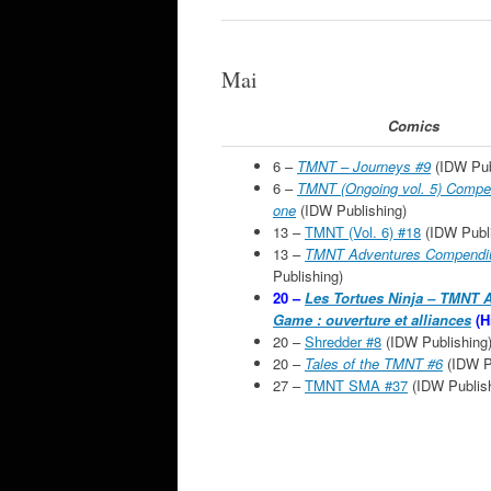
Mai
Comics
6 –
TMNT – Journeys #9
(IDW Pub
6 –
TMNT (Ongoing vol. 5) Comp
one
(IDW Publishing)
13 –
TMNT (Vol. 6) #18
(IDW Publi
13 –
TMNT Adventures Compendiu
Publishing)
20 –
Les Tortues Ninja – TMNT
Game : ouverture et alliances
(H
20 –
Shredder #8
(IDW Publishing
20 –
Tales of the TMNT #6
(IDW P
27 –
TMNT SMA #37
(IDW Publish