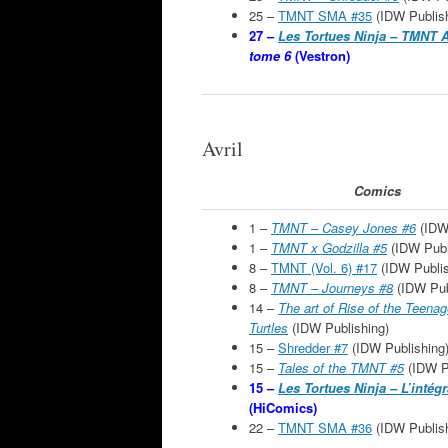
25 –
TMNT SMA #35
(IDW Publish
27 –
Les Tortues Ninja – TMNT 
tome 6
(Vestron)
Avril
Comics
1 –
TMNT – Casey Jones #6
(IDW
1 –
TMNT x Godzilla #5
(IDW Publ
8 –
TMNT (Vol. 6) #17
(IDW Publis
8 –
TMNT – Journeys #8
(IDW Pub
14 –
The art of Rise of the Teena
Turtles
(IDW Publishing)
15 –
Shredder #7
(IDW Publishing
15 –
Tales of the TMNT #5
(IDW P
15 –
Les Tortues Ninja – L’intégr
(HiComics)
22 –
TMNT SMA #36
(IDW Publish