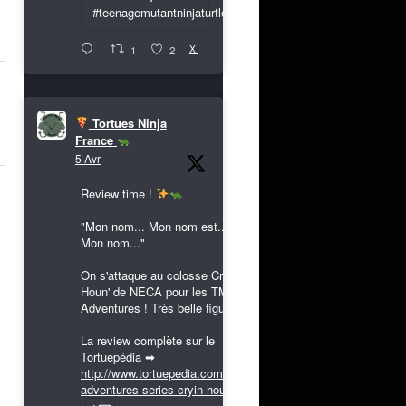
#teenagemutantninjaturtles
X
1
2
Tortues Ninja
France
5 Avr
Review time !
"Mon nom... Mon nom est...
Mon nom..."
On s'attaque au colosse Cryin'
Houn' de NECA pour les TMNT
Adventures ! Très belle figurine !
La review complète sur le
Tortuepédia ➡
http://www.tortuepedia.com/tmnt-
adventures-series-cryin-houn...