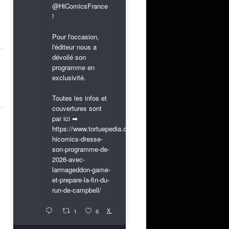
@HiComicsFrance
!
Pour l'occasion,
l'éditeur nous a
dévoilé son
programme en
exclusivité.
Toutes les infos et
couvertures sont
par ici ➡
https://www.tortuepedia.com/2026/03/31/exclusif-
hicomics-dresse-
son-programme-de-
2026-avec-
larmageddon-game-
et-prepare-la-fin-du-
run-de-campbell/
X
1
6