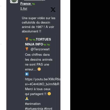
France
5 Avr
Une super vidéo sur les
celluloïds du dessin
animé de 1987 ! A voir
absolument !!
TORTUES
NINJA INFO
@Tenzoneart
Ces chiffres dans
les dessins animés
ne sont PAS une
erreur…
https://youtu.be/XMcR5or9N8A?
si=4C4r4U6O_bJrmNbR
Merci à tous ceux
qui partagent !!
#animation
#tortuesninja #tmnt