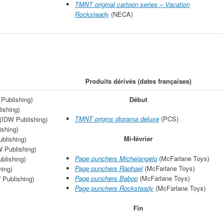
TMNT original cartoon series – Vacation
Rocksteady
(NECA)
Produits dérivés (dates françaises)
Publishing)
Début
ishing)
TMNT origins diorama deluxe
(PCS)
(IDW Publishing)
shing)
Mi-février
blishing)
 Publishing)
Page punchers Michelangelo
(McFarlane Toys)
blishing)
Page punchers Raphael
(McFarlane Toys)
ing)
Page punchers Bebop
(McFarlane Toys)
 Publishing)
Page punchers Rocksteady
(McFarlane Toys)
Fin