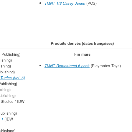
TMNT 1/3 Casey Jones
(PCS)
Produits dérivés (dates françaises)
 Publishing)
Fin mars
ishing)
TMNT Remastered 6-pack
(Playmates Toys)
shing)
blishing)
urtles (vol. 6)
ublishing)
shing)
blishing)
Studios / IDW
ublishing)
 1
(IDW
blishing)