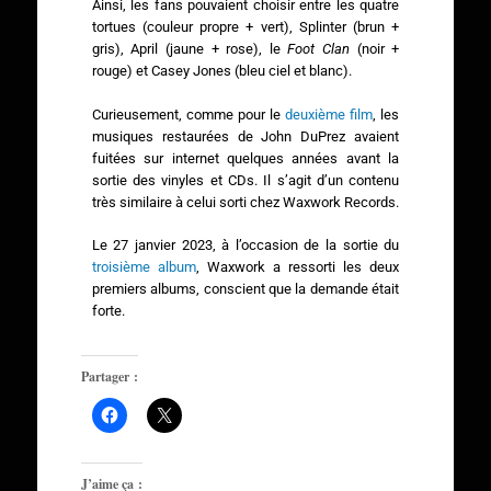
Ainsi, les fans pouvaient choisir entre les quatre
tortues (couleur propre + vert), Splinter (brun +
gris), April (jaune + rose), le
Foot Clan
(noir +
rouge) et Casey Jones (bleu ciel et blanc).
Curieusement, comme pour le
deuxième film
, les
musiques restaurées de John DuPrez avaient
fuitées sur internet quelques années avant la
sortie des vinyles et CDs. Il s’agit d’un contenu
très similaire à celui sorti chez Waxwork Records.
Le 27 janvier 2023, à l’occasion de la sortie du
troisième album
, Waxwork a ressorti les deux
premiers albums, conscient que la demande était
forte.
Partager :
J’aime ça :