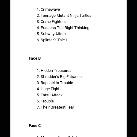
Crimewave
Teenage Mutant Ninja Turtles
Crime Fighters
Possess The Right Thinking
Subway Attack
Splinter’s Tale I
Face B
Hidden Treasures
Shredder’s Big Entrance
Raphael In Trouble
Huge Fight
Tatsu Attack
Trouble
Their Greatest Fear
Face C