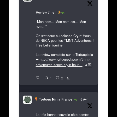
Review time !
"Mon nom... Mon nom est... Mon
nom..."
On s'attaque au colosse Cryin' Houn'
de NECA pour les TMNT Adventures !
Très belle figurine !
La review complète sur le Tortuepédia
➡
http://www.tortuepedia.com/tmnt-
adventures-series-cryin-houn...
4
X
1
2
Tortues Ninja France
5 Avr
La très bonne nouvelle côté comics