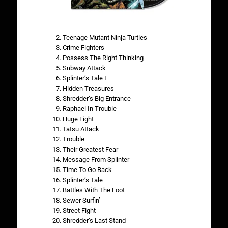
Teenage Mutant Ninja Turtles
Crime Fighters
Possess The Right Thinking
Subway Attack
Splinter’s Tale I
Hidden Treasures
Shredder’s Big Entrance
Raphael In Trouble
Huge Fight
Tatsu Attack
Trouble
Their Greatest Fear
Message From Splinter
Time To Go Back
Splinter’s Tale
Battles With The Foot
Sewer Surfin’
Street Fight
Shredder’s Last Stand