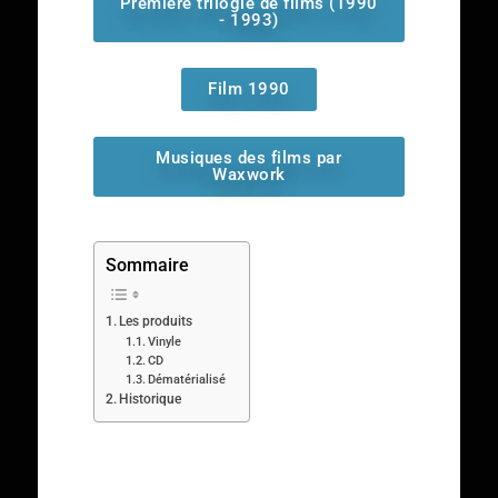
Première trilogie de films (1990
- 1993)
Film 1990
Musiques des films par
Waxwork
Sommaire
Les produits
Vinyle
CD
Dématérialisé
Historique