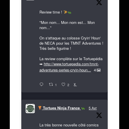
Review time !
"Mon nom... Mon nom est... Mon
nom..."
On s'attaque au colosse Cryin' Houn'
de NECA pour les TMNT Adventures !
Très belle figurine !
La review complète sur le Tortuepédia
➡
http://www.tortuepedia.com/tmnt-
adventures-series-cryin-houn...
4
X
1
2
Tortues Ninja France
5 Avr
La très bonne nouvelle côté comics