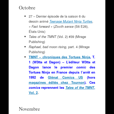
Octobre
27 – Dernier épisode de la saison 6 du
dessin animé
Teenage Mutant Ninja Turtles
,
« Fast forward »
(
Zixxth sense
(S6 E26),
États-Unis)
Tales of the TMNT
(Vol. 2) #39 (Mirage
Publishing)
Raphael
, bad moon rising
, part. 4 (Mirage
Publishing)
TMNT – chroniques des Tortues Ninja
, T.
1 (W3tta et Dagon) – L’éditeur W3tta et
Dagon lance le premier
comic
des
Tortues Ninja en France depuis l’arrêt en
1992 de
Glénat Comics US
(hors
magazines édités chez Tournon
). Ces
comics
reprennent les
Tales of the TMNT
,
Vol. 2
.
Novembre