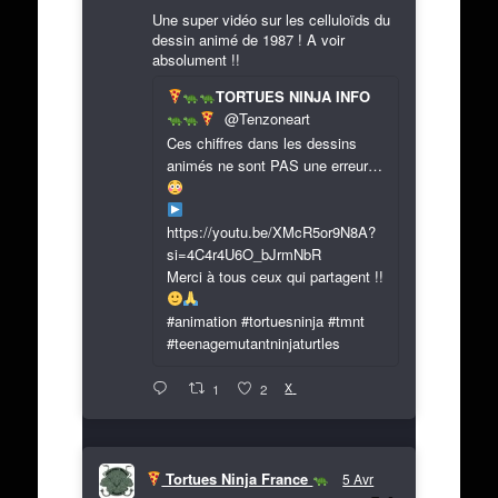
Une super vidéo sur les celluloïds du
dessin animé de 1987 ! A voir
absolument !!
TORTUES NINJA INFO
@Tenzoneart
Ces chiffres dans les dessins
animés ne sont PAS une erreur…
https://youtu.be/XMcR5or9N8A?
si=4C4r4U6O_bJrmNbR
Merci à tous ceux qui partagent !!
#animation #tortuesninja #tmnt
#teenagemutantninjaturtles
X
1
2
Tortues Ninja France
5 Avr