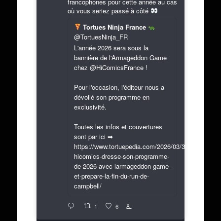
francophones pour cette année au cas
où vous seriez passé à côté
Tortues Ninja France
@TortuesNinja_FR
L'année 2026 sera sous la
bannière de l'Armageddon Game
chez @HiComicsFrance !
Pour l'occasion, l'éditeur nous a
dévoilé son programme en
exclusivité.
Toutes les infos et couvertures
sont par ici ➡
https://www.tortuepedia.com/2026/03/31/exclusif-
hicomics-dresse-son-programme-
de-2026-avec-larmageddon-game-
et-prepare-la-fin-du-run-de-
campbell/
X
1
6