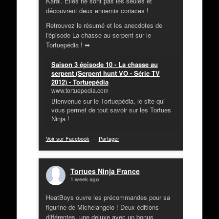
Karai. Elles ne sont pas les seules et
découvrent deux ennemis coriaces !
Retrouvez le résumé et les anecdotes de
l'épisode La chasse au serpent sur le
Tortuepédia ! ➡
Saison 3 épisode 10 - La chasse au
serpent (Serpent hunt VO - Série TV
2012) - Tortuepédia
www.tortuepedia.com
Bienvenue sur le Tortuepédia, le site qui
vous permet de tout savoir sur les Tortues
Ninja !
Voir sur Facebook
·
Partager
Tortues Ninja France
1 week ago
HeatBoys ouvre les précommandes pour sa
figurine de Michelangelo ! Deux éditions
différentes, une deluxe avec un bonus