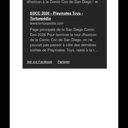
d'horizon à la Comic Con de San Diego ! ➡
SDCC 2026 - Playmates Toys -
Tortuepédia
www.tortuepedia.com
Page principale de la San Diego Comic
Con 2026 Pour terminer le tour d'horizon
de la Comic Con de San Diego, on ne
pouvait pas passer à côté des dernières
sorties de Playmates Toys, resté à la t...
Voir sur Facebook
·
Partager