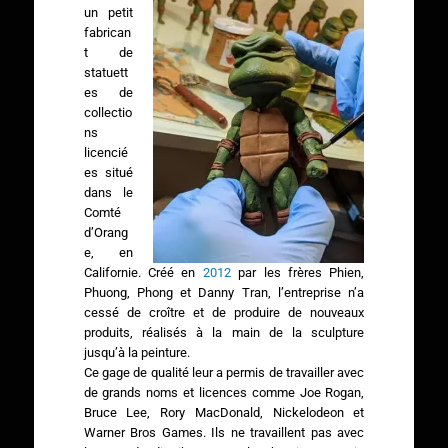
un petit
fabrican
t de
statuett
es de
collectio
ns
licencié
es situé
dans le
Comté
d’Orang
e, en
Californie. Créé en
2012
par les frères Phien,
Phuong, Phong et Danny Tran, l’entreprise n’a
cessé de croître et de produire de nouveaux
produits, réalisés à la main de la sculpture
jusqu’à la peinture.
Ce gage de qualité leur a permis de travailler avec
de grands noms et licences comme Joe Rogan,
Bruce Lee, Rory MacDonald, Nickelodeon et
Warner Bros Games. Ils ne travaillent pas avec