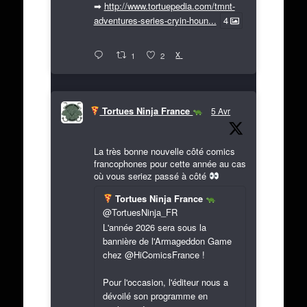
➡
http://www.tortuepedia.com/tmnt-
adventures-series-cryin-houn...
4
X
1
2
Tortues Ninja France
5 Avr
La très bonne nouvelle côté comics
francophones pour cette année au cas
où vous seriez passé à côté
Tortues Ninja France
@TortuesNinja_FR
L'année 2026 sera sous la
bannière de l'Armageddon Game
chez @HiComicsFrance !
Pour l'occasion, l'éditeur nous a
dévoilé son programme en