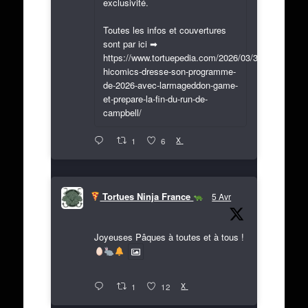
exclusivité.
Toutes les infos et couvertures
sont par ici ➡
https://www.tortuepedia.com/2026/03/31/exclusif-
hicomics-dresse-son-programme-
de-2026-avec-larmageddon-game-
et-prepare-la-fin-du-run-de-
campbell/
X
1
6
Tortues Ninja France
5 Avr
Joyeuses Pâques à toutes et à tous !
X
1
12