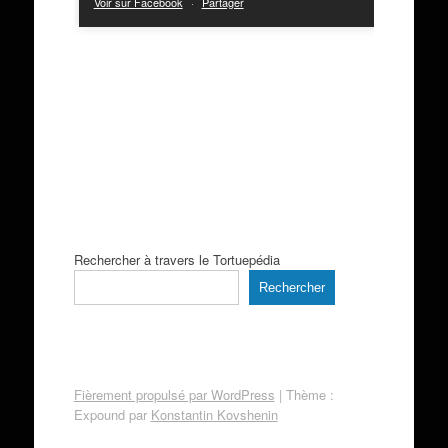
Voir sur Facebook
·
Partager
Rechercher à travers le Tortuepédia
Rechercher
Fièrement propulsé par WordPress
|
Thème :
Expound par
Konstantin Kovshenin