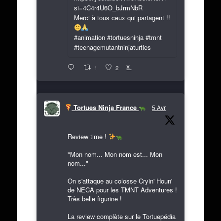
si=4C4r4U6O_bJrmNbR
Merci à tous ceux qui partagent !!
#animation #tortuesninja #tmnt
#teenagemutantninjaturtles
X
1
2
Tortues Ninja France
5 Avr
Review time !
"Mon nom... Mon nom est... Mon
nom..."
On s'attaque au colosse Cryin' Houn'
de NECA pour les TMNT Adventures !
Très belle figurine !
La review complète sur le Tortuepédia