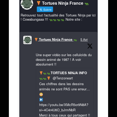
Tortues Ninja France
Suivre
Retrouvez tout l'actualité des Tortues Ninja par ici
! Cowabungaaa !!!
Notre site :
Tortues Ninja France
5 Avr
Une super vidéo sur les celluloïds du
dessin animé de 1987 ! A voir
absolument !!
TORTUES NINJA INFO
@Tenzoneart
Ces chiffres dans les dessins
animés ne sont PAS une erreur…
https://youtu.be/XMcR5or9N8A?
si=4C4r4U6O_bJrmNbR
Merci à tous ceux qui partagent !!