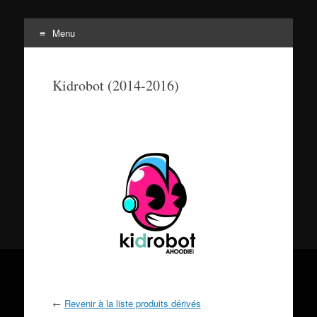
Menu
Tortuepédia
Aller
L'encyclopédie des Tortues Ninja !
au
Kidrobot (2014-2016)
contenu
←
Revenir à la liste produits dérivés