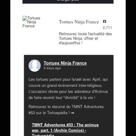
Tortues Ninja France
2,711
Retrouvez toute l'actualité des
Tortues Ninja, d'hier et
d'aujourd'hui !
Tortues Ninja France
6 days ago
Les tortues partent pour Israël avec April, qui
couvre un grand évènement inter-religieux.
L'occasion rêvée pour les adorateur d'Animus
de faire revenir leur "divinité" à la vie !
Retrouvez le résumé du TMNT Adventures
#53 sur le Tortuepédia ! ➡
TMNT Adventures #53 : The animus
war, part. 1 (Archie Comics) -
Tortuepédia