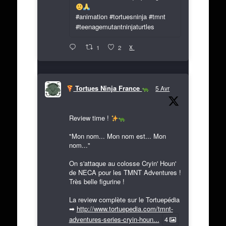
#animation #tortuesninja #tmnt
#teenagemutantninjaturtles
X
1
2
Tortues Ninja France
5 Avr
Review time !
"Mon nom... Mon nom est... Mon
nom..."
On s'attaque au colosse Cryin' Houn'
de NECA pour les TMNT Adventures !
Très belle figurine !
La review complète sur le Tortuepédia
➡
http://www.tortuepedia.com/tmnt-
adventures-series-cryin-houn...
4