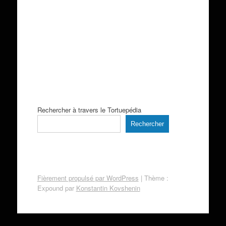
Rechercher à travers le Tortuepédia
Rechercher
Fièrement propulsé par WordPress
|
Thème :
Expound par
Konstantin Kovshenin