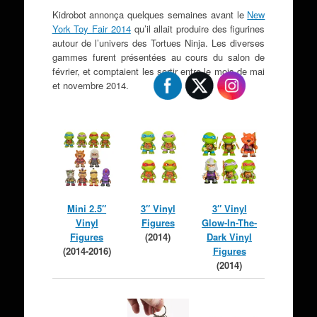
Kidrobot annonça quelques semaines avant le
New
York Toy Fair 2014
qu’il allait produire des figurines
autour de l’univers des Tortues Ninja. Les diverses
gammes furent présentées au cours du salon de
février, et comptaient les sortir entre le mois de mai
et novembre 2014.
Mini 2.5″
3″ Vinyl
3″ Vinyl
Vinyl
Figures
Glow-In-The-
Figures
(2014)
Dark Vinyl
(2014-2016)
Figures
(2014)