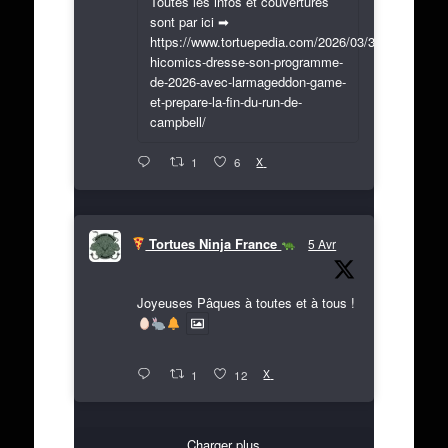
Toutes les infos et couvertures
sont par ici ➡
https://www.tortuepedia.com/2026/03/31/exclusif-
hicomics-dresse-son-programme-
de-2026-avec-larmageddon-game-
et-prepare-la-fin-du-run-de-
campbell/
X
1
6
Tortues Ninja France
5 Avr
Joyeuses Pâques à toutes et à tous !
X
1
12
Charger plus