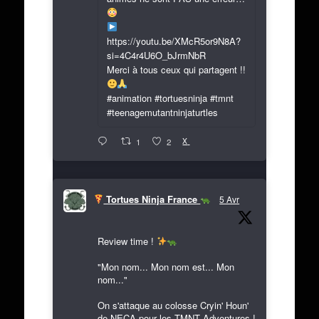
https://youtu.be/XMcR5or9N8A?
si=4C4r4U6O_bJrmNbR
Merci à tous ceux qui partagent !!
#animation #tortuesninja #tmnt
#teenagemutantninjaturtles
X
1
2
Tortues Ninja France
5 Avr
Review time !
"Mon nom... Mon nom est... Mon
nom..."
On s'attaque au colosse Cryin' Houn'
de NECA pour les TMNT Adventures !