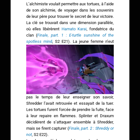
L’alchimiste voulait permettre aux tortues, à l’aide
de son alchimie, de voyager dans les souvenirs
de leur père pour trouver le secret de leur victoire.
La clé se trouvait dans une dimension parallèle,
où elles libérèrent
Hamato Karai
, fondatrice du
clan (
Finale, part. 1 : E-turtle sunshine of the
spotless
mind
, S2 E21).
La jeune femme n’eut
pas le temps de leur enseigner son savoir,
Shredder l’avait retrouvée et essayait de la tuer.
Les tortues furent forcée de prendre la fuite, face
à leur repaire en flammes. Splinter et Draxum
décidèrent de s’attaquer ensemble à Shredder,
mais se firent capturer (
Finale, part. 2 : Shreddy or
not
, S2 E22).