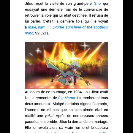
Jitsu reçut la visite de son grand-père,
Sho
, qui
essayait une dernière fois de le convaincre de
retrouver la voie qui lui était destinée. Il refusa de
lui parler. C’était la dernière fois qu’il le voyait
(
Finale, part. 1 : E-turtle sunshine of the spotless
mind
, S2 E21).
Au cours de ce tournage, en 1984, Lou Jitsu avait
fait la rencontre de
Big Mama
. Ils tombèrent tous
deux amoureux. Malgré certains signes flagrants,
l’homme ne vit pas que sa bien-aimée était en
réalité une
yokai
. Après de nombreuses années
passées ensemble, Jitsu la demanda en mariage.
Elle lui révéla alors sa vraie forme et le captura