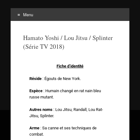
Menu
Tortuepédia
L'encyclopédie des Tortues Ninja !
Hamato Yoshi / Lou Jitsu / Splinter
(Série TV 2018)
Fiche d’identité
Réside
: Égouts de New York.
Espèce
: Humain changé en rat nain bleu
russe mutant.
Autres noms
: Lou Jitsu, Randall, Lou Rat-
Jitsu, Splinter.
Arme
: Sa canne et ses techniques de
combat.