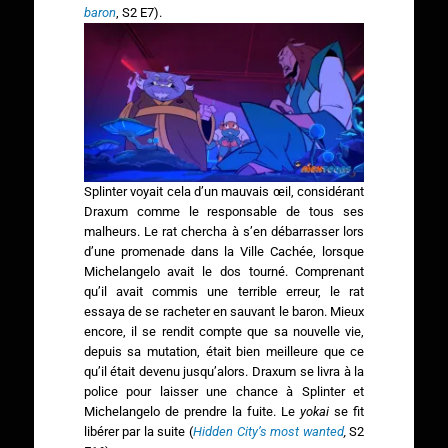
baron
, S2 E7).
Splinter voyait cela d’un mauvais œil, considérant
Draxum comme le responsable de tous ses
malheurs. Le rat chercha à s’en débarrasser lors
d’une promenade dans la Ville Cachée, lorsque
Michelangelo avait le dos tourné. Comprenant
qu’il avait commis une terrible erreur, le rat
essaya de se racheter en sauvant le baron. Mieux
encore, il se rendit compte que sa nouvelle vie,
depuis sa mutation, était bien meilleure que ce
qu’il était devenu jusqu’alors. Draxum se livra à la
police pour laisser une chance à Splinter et
Michelangelo de prendre la fuite. Le
yokai
se fit
libérer par la suite (
Hidden City’s most wanted
,
S2