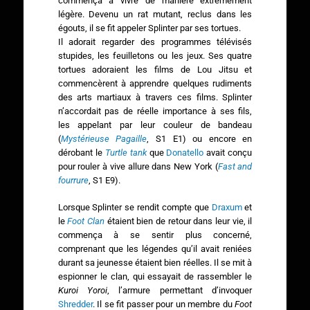
commença à vivre de manière extrêmement
légère. Devenu un rat mutant, reclus dans les
égouts, il se fit appeler Splinter par ses tortues.
Il adorait regarder des programmes télévisés
stupides, les feuilletons ou les jeux. Ses quatre
tortues adoraient les films de Lou Jitsu et
commencèrent à apprendre quelques rudiments
des arts martiaux à travers ces films. Splinter
n’accordait pas de réelle importance à ses fils,
les appelant par leur couleur de bandeau
(
Mystérieuse Pagaille
, S1 E1) ou encore en
dérobant le
Turtle tank
que
Donatello
avait conçu
pour rouler à vive allure dans New York (
Fast and
fourrure
, S1 E9).
Lorsque Splinter se rendit compte que
Draxum
et
le
Foot Clan
étaient bien de retour dans leur vie, il
commença à se sentir plus concerné,
comprenant que les légendes qu’il avait reniées
durant sa jeunesse étaient bien réelles. Il se mit à
espionner le clan, qui essayait de rassembler le
Kuroi Yoroi
, l’armure permettant d’invoquer
Shredder
. Il se fit passer pour un membre du
Foot