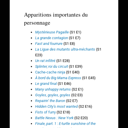
Apparitions importantes du
personnage
Mystérieuse Pagaille
(S1 E1)
La grande contagion
(S1 E7)
Fast and fourrure
(S1 E8)
La Ligue des mutants ultra-méchants
(S1
E23)
Un rat infiltré
(S1 E28)
Splinter, roi du circuit
(S1 E39)
Cache-cache ninja
(S1 E40)
À bord du Big Mama Express
(S1 E45)
Le grand final
(S1 E46)
Many unhappy returns
(S2 E1)
Goyles, goyles, goyles
(S2 E3)
Repairin’ the Baron
(S2 E7)
Hidden City’s most wanted
(S2 E16)
Fists
of furry
(S2 E18)
Battle Nexus : New York
(S2 E20)
Finale, part. 1 : E-turtle sunshine of the