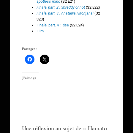
spotless mind
(S2 E21)
Finale, part. 2 : Shreddy or not
(S2 E22)
Finale, part. 3 : Anatawa Hitorijanai
(S2
323)
Finale, part. 4 : Rise
(S2 E24)
Film
Partager :
J’aime ça :
Une réflexion au sujet de «
Hamato