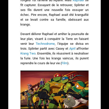
rongeur fut ramené au repaire. Mais
Raphael
se
fit capturer. Essayant de le retrouver, Splinter et
ses fils durent une nouvelle fois essuyer un
échec. Pire encore, Raphael avait été kranguifié
et se levait contre sa famille, obéissant aux
krangs.
Devant délivrer Raphael et arrêter la poursuite de
leur plan, visant à conquérir la Terre en faisant
venir leur
Technodrome
, l’équipe se divisa en
trois. Splinter partit avec Casey et
April
affronter
Krang Two
. Ensemble, ils réussirent à neutraliser
la furie. Une fois les krangs vaincus, ils purent
reprendre le cours de leur vie (
Film
).