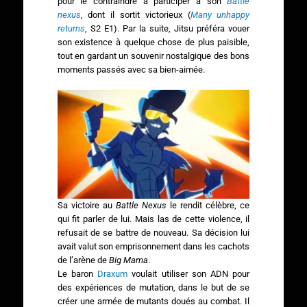
pour le contraindre à participer à son
Battle
nexus
, dont il sortit victorieux (
Many unhappy
returns
, S2 E1). Par la suite, Jitsu préféra vouer
son existence à quelque chose de plus paisible,
tout en gardant un souvenir nostalgique des bons
moments passés avec sa bien-aimée.
Sa victoire au
Battle Nexus
le rendit célèbre, ce
qui fit parler de lui. Mais las de cette violence, il
refusait de se battre de nouveau. Sa décision lui
avait valut son emprisonnement dans les cachots
de l’arène de
Big Mama
.
Le baron
Draxum
voulait utiliser son ADN pour
des expériences de mutation, dans le but de se
créer une armée de mutants doués au combat. Il