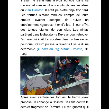
il avait le sentiment d’avoir échoué dans sa
mission et s’en remit aux écrits de ses ancêtres
du
clan Hamato
. Il était peut-être déjà trop tard.
Les tortues s’étant rendues compte de leurs
erreurs, avaient accepté de suivre un
entraînement rigoureux. Fier d’elles, il leur offrit
des tenues dignes de son clan. Les ninjas
partirent dans le
Big Mama Express
pour retrouver
l’armure qui était transportée dans un lieu secret
pour que Draxum puisse la revêtir à l’issue d’une
cérémonie (
À bord du Big Mama Express
, S1
E45).
Après avoir capturé les tortues, le baron
yokai
proposa un échange à Splinter. Ses fils contre le
dernier fragment de l’armure. Le rat ignorait qu’il