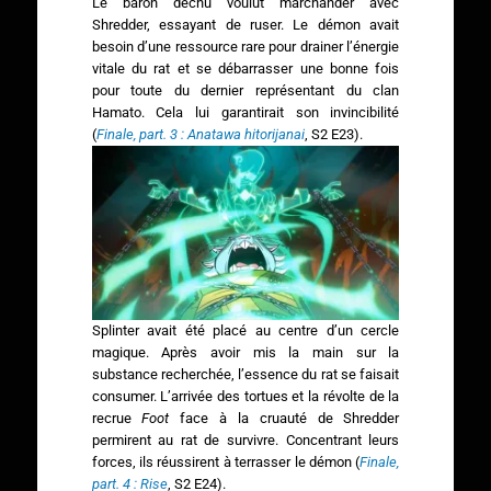
Le baron déchu voulut marchander avec
Shredder, essayant de ruser. Le démon avait
besoin d’une ressource rare pour drainer l’énergie
vitale du rat et se débarrasser une bonne fois
pour toute du dernier représentant du clan
Hamato. Cela lui garantirait son invincibilité
(
Finale, part. 3 : Anatawa hitorijanai
, S2 E23).
Splinter avait été placé au centre d’un cercle
magique. Après avoir mis la main sur la
substance recherchée, l’essence du rat se faisait
consumer. L’arrivée des tortues et la révolte de la
recrue
Foot
face à la cruauté de Shredder
permirent au rat de survivre. Concentrant leurs
forces, ils réussirent à terrasser le démon (
Finale,
part. 4 : Rise
, S2 E24).