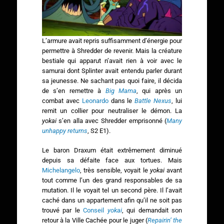
L’armure avait repris suffisamment d’énergie pour
permettre à Shredder de revenir. Mais la créature
bestiale qui apparut n’avait rien à voir avec le
samurai dont Splinter avait entendu parler durant
sa jeunesse. Ne sachant pas quoi faire, il décida
de s’en remettre à
Big Mama
, qui après un
combat avec
Leonardo
dans le
Battle Nexus
, lui
remit un collier pour neutraliser le démon. La
yokai
s’en alla avec Shredder emprisonné (
Many
unhappy returns
, S2 E1).
Le baron Draxum était extrêmement diminué
depuis sa défaite face aux tortues. Mais
Michelangelo
, très sensible, voyait le
yokai
avant
tout comme l’un des grand responsables de sa
mutation. Il le voyait tel un second père. Il l’avait
caché dans un appartement afin qu’il ne soit pas
trouvé par le
Conseil
yokai
, qui demandait son
retour à la Ville Cachée pour le juger (
Repairin’ the