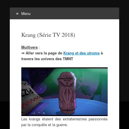
Menu
Tortuepédia
Aller
L'encyclopédie des Tortues Ninja !
au
Krang (Série TV 2018)
contenu
Multivers
:
⇒ Aller vers la page de
Krang et des utroms
à
travers les univers des TMNT
Les krangs étaient des extraterrestres passionnés
par la conquête et la guerre.