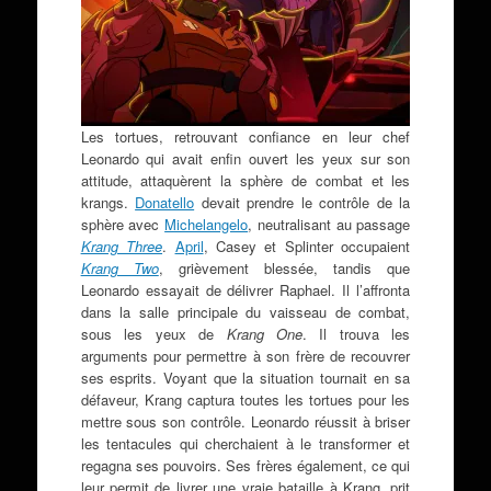
Les tortues, retrouvant confiance en leur chef
Leonardo qui avait enfin ouvert les yeux sur son
attitude, attaquèrent la sphère de combat et les
krangs.
Donatello
devait prendre le contrôle de la
sphère avec
Michelangelo
, neutralisant au passage
Krang Three
.
April
, Casey et Splinter occupaient
Krang Two
, grièvement blessée, tandis que
Leonardo essayait de délivrer Raphael. Il l’affronta
dans la salle principale du vaisseau de combat,
sous les yeux de
Krang One
. Il trouva les
arguments pour permettre à son frère de recouvrer
ses esprits. Voyant que la situation tournait en sa
défaveur, Krang captura toutes les tortues pour les
mettre sous son contrôle. Leonardo réussit à briser
les tentacules qui cherchaient à le transformer et
regagna ses pouvoirs. Ses frères également, ce qui
leur permit de livrer une vraie bataille à Krang, prit