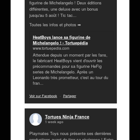
figurine de Michelangelo ! Deux éditions
différentes, une deluxe avec un bonus
jusqu'au 5 août ! Tic tac...
Toutes les infos et photos ➡
HeatBoys lance sa figurine de
Michelangelo ! - Tortuepédia
www.tortuepedia.com
Attendue depuis un moment par les fans,
le fabricant HeatBoys vient d'ouvrir les
précommandes pour sa figurine HeFig
series de Michelangelo. Après un
Leonardo très prometteur, c'est au tour du
fran...
Voir sur Facebook
·
Partager
Tortues Ninja France
1 week ago
Playmates Toys nous présente ses dernières
productions avant de tirer sa révérence ! Entre