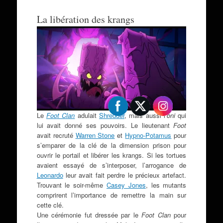
La libération des krangs
Le
Foot Clan
adulait
Shredder
, mais aussi l’
oni
qui
lui avait donné ses pouvoirs. Le lieutenant
Foot
avait recruté
Warren Stone
et
Hypno-Potamus
pour
s’emparer de la clé de la dimension prison pour
ouvrir le portail et libérer les krangs. Si les tortues
avaient essayé de s’interposer, l’arrogance de
Leonardo
leur avait fait perdre le précieux artefact.
Trouvant le soir-même
Casey Jones
, les mutants
comprirent l’importance de remettre la main sur
cette clé.
Une cérémonie fut dressée par le
Foot Clan
pour