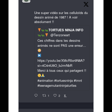
Une super vidéo sur les celluloïds du
dessin animé de 1987 ! A voir
absolument !!
TORTUES NINJA INFO
@Tenzoneart
Ces chiffres dans les dessins
animés ne sont PAS une erreur…
https://youtu.be/XMcR5or9N8A?
si=4C4r4U6O_bJrmNbR
Merci à tous ceux qui partagent !!
#animation #tortuesninja #tmnt
#teenagemutantninjaturtles
X
1
2