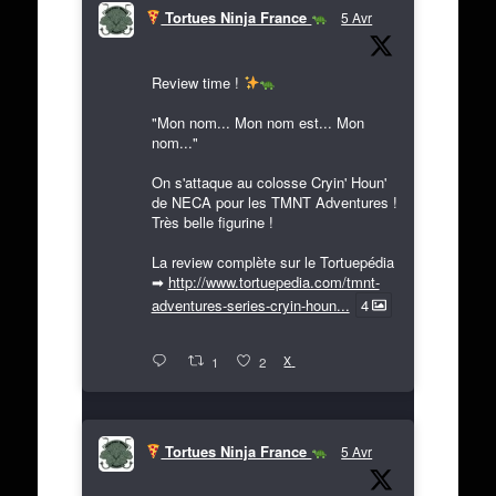
Tortues Ninja France
5 Avr
Review time !
"Mon nom... Mon nom est... Mon
nom..."
On s'attaque au colosse Cryin' Houn'
de NECA pour les TMNT Adventures !
Très belle figurine !
La review complète sur le Tortuepédia
➡
http://www.tortuepedia.com/tmnt-
adventures-series-cryin-houn...
4
X
1
2
Tortues Ninja France
5 Avr