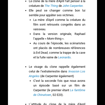
Le clone de la mère d’April fait penser à la
créature de
The Thing
de
John Carpenter
.
Elle peut se changer comme bon lui
semble pour appâter ses victimes.
La mère d’April comme la créature du
film sont retrouvés congelés dans un
vaisseau.
Dans la version originale, Raphael
l’appelle « Mom-thing ».
Au cours de l’épisode, les scénaristes
ont placés de nombreuses références
à
Evil Dead
, comme la trappe de la cave
et la fuite vaine de
Leonardo
.
Le visage du clone rappelle également
celui de l’extraterrestre dans
Invasion Los
Angeles
(de Carpenter également)
C’est la seconde fois que nous avons
un épisode basé sur un film de
Carpenter (le premier étant
Le fantôme
de Chinatown
, S2 E23).
L’attitude du clone de la mère d’April