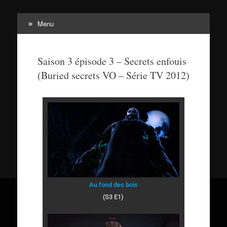
Menu
Tortuepédia
L'encyclopédie des Tortues Ninja !
Saison 3 épisode 3 – Secrets enfouis
(Buried secrets VO – Série TV 2012)
Au fond des bois
(S3 E1)