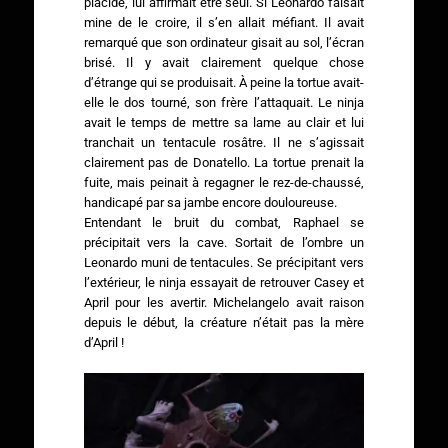
placide, lui affirmait être seul. Si Leonardo faisait
mine de le croire, il s’en allait méfiant. Il avait
remarqué que son ordinateur gisait au sol, l’écran
brisé. Il y avait clairement quelque chose
d’étrange qui se produisait. À peine la tortue avait-
elle le dos tourné, son frère l’attaquait. Le ninja
avait le temps de mettre sa lame au clair et lui
tranchait un tentacule rosâtre. Il ne s’agissait
clairement pas de Donatello. La tortue prenait la
fuite, mais peinait à regagner le rez-de-chaussé,
handicapé par sa jambe encore douloureuse.
Entendant le bruit du combat, Raphael se
précipitait vers la cave. Sortait de l’ombre un
Leonardo muni de tentacules. Se précipitant vers
l’extérieur, le ninja essayait de retrouver Casey et
April pour les avertir. Michelangelo avait raison
depuis le début, la créature n’était pas la mère
d’April !