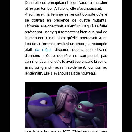
Donatello se précipitaient pour l’aider à marcher
et ne pas tomber. Affaiblie, elle s’évanouissait.
À son réveil, la femme se rendait compte qu’elle
se trouvait en présence de quatre mutants.
Effrayée, elle cherchait à s’enfuir, jusqu’à se faire
arrêter par Casey qui tentait tant bien que mal de
la rassurer. C’est alors qu’elle apercevait April.
Les deux femmes avaient un choc ; la rescapée
était
sa mère
, disparue depuis une dizaine
d’années ! Cette dernière ne comprenait pas
comment sa fille, qu’elle avait vue encore la veille,
avait pu grandir aussi rapidement, du jour au
lendemain. Elle s’évanouissait de nouveau.
me
Une fois à la maison, M
O’Neil recouvrait ses