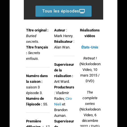
Tous les épisodes
Titre original :
Auteur
:
Réalisations
Buried
Mark Henry.
vidéos
secrets.
Réalisateur
:
États-Unis
Titre français
Alan Wan.
:
Secrets
Retreat !
enfouis.
(Nickelodeon
Superviseur
Video, 10
de la
mars 2015 /
Numéro dans
réalisation :
DVD)
la saison :
Ant Ward.
saison 3
Producteurs
The
épisode 3.
: Vladimir
complete
Numéro de
Radev,
Ciro
series
l’épisode :
55.
Nieli
et
(Nickelodeon
Brandon
Video, 6
Auman.
décembre
Superviseur
Première
2022 / DVD)
de
diffusion :
17