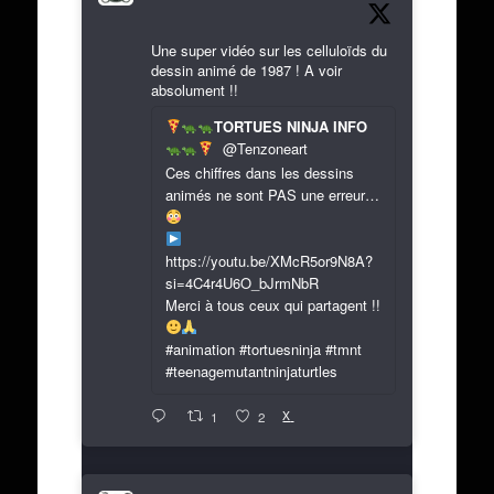
Une super vidéo sur les celluloïds du
dessin animé de 1987 ! A voir
absolument !!
TORTUES NINJA INFO
@Tenzoneart
Ces chiffres dans les dessins
animés ne sont PAS une erreur…
https://youtu.be/XMcR5or9N8A?
si=4C4r4U6O_bJrmNbR
Merci à tous ceux qui partagent !!
#animation #tortuesninja #tmnt
#teenagemutantninjaturtles
X
1
2