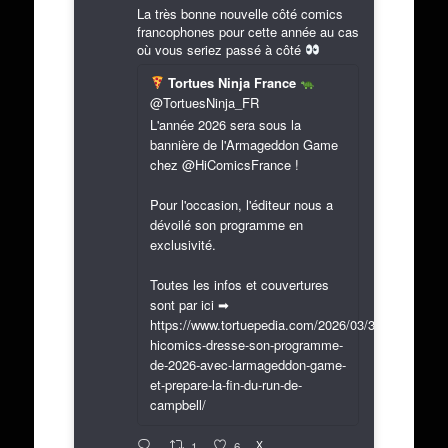
La très bonne nouvelle côté comics
francophones pour cette année au cas
où vous seriez passé à côté
Tortues Ninja France
@TortuesNinja_FR
L'année 2026 sera sous la
bannière de l'Armageddon Game
chez @HiComicsFrance !
Pour l'occasion, l'éditeur nous a
dévoilé son programme en
exclusivité.
Toutes les infos et couvertures
sont par ici ➡
https://www.tortuepedia.com/2026/03/31/exclusif-
hicomics-dresse-son-programme-
de-2026-avec-larmageddon-game-
et-prepare-la-fin-du-run-de-
campbell/
X
1
6