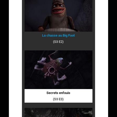
La chasse au Big Foot
(S3 E2)
Secrets enfouis
(S3 E3)