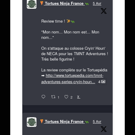
Tortues Ninja France
5 Avr
Review time !
"Mon nom... Mon nom est... Mon
nom..."
On s'attaque au colosse Cryin' Houn'
de NECA pour les TMNT Adventures !
Très belle figurine !
La review complète sur le Tortuepédia
➡
http://www.tortuepedia.com/tmnt-
adventures-series-cryin-houn...
4
X
1
2
Tortues Ninja France
5 Avr