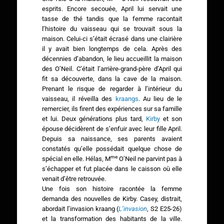
esprits. Encore secouée, April lui servait une
tasse de thé tandis que la femme racontait
l’histoire du vaisseau qui se trouvait sous la
maison. Celui-ci s’était écrasé dans une clairière
il y avait bien longtemps de cela. Après des
décennies d’abandon, le lieu accueillit la maison
des O’Neil. C’était l’arrière-grand-père d’April qui
fit sa découverte, dans la cave de la maison.
Prenant le risque de regarder à l’intérieur du
vaisseau, il réveilla des
kraangs
. Au lieu de le
remercier, ils firent des expériences sur sa famille
et lui. Deux générations plus tard,
Kirby
et son
épouse décidèrent de s’enfuir avec leur fille April.
Depuis sa naissance, ses parents avaient
constatés qu’elle possédait quelque chose de
me
spécial en elle. Hélas, M
O’Neil ne parvint pas à
s’échapper et fut placée dans le caisson où elle
venait d’être retrouvée.
Une fois son histoire racontée la femme
demanda des nouvelles de Kirby. Casey, distrait,
abordait l’invasion kraang (
L’invasion
, S2 E25-26)
et la transformation des habitants de la ville.