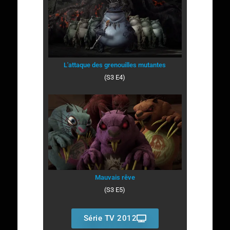
L'attaque des grenouilles mutantes
(S3 E4)
Mauvais rêve
(S3 E5)
Série TV 2012