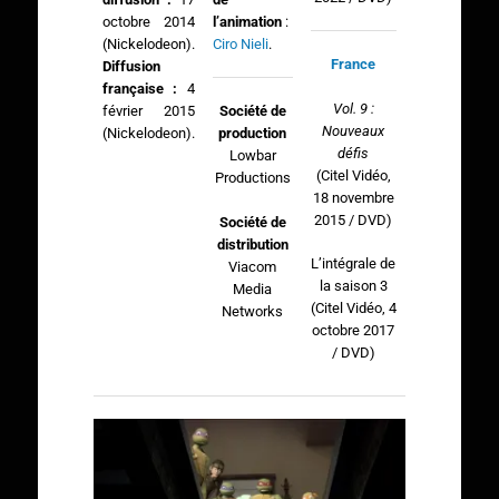
l’animation
:
octobre 2014
Ciro Nieli
.
(Nickelodeon).
France
Diffusion
française :
4
Vol. 9 :
février 2015
Société de
Nouveaux
(Nickelodeon).
production
défis
Lowbar
(Citel Vidéo,
Productions
18 novembre
2015 / DVD)
Société de
distribution
L’intégrale de
Viacom
la saison 3
Media
(Citel Vidéo, 4
Networks
octobre 2017
/ DVD)