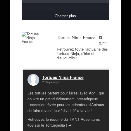
Charger plus
Tortues Ninja France
2,711
Retrouvez toute l'actualité des
Tortues Ninja, d'hier et
d'aujourd'hui !
Tortues Ninja France
7 days ago
Les tortues partent pour Israël avec April, qui
couvre un grand évènement inter-religieux.
L'occasion rêvée pour les adorateur d'Animus
de faire revenir leur "divinité" à la vie !
Retrouvez le résumé du TMNT Adventures
#53 sur le Tortuepédia ! ➡