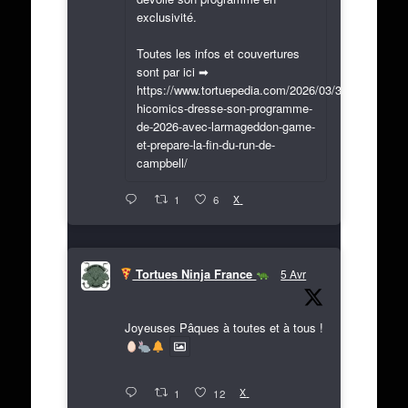
exclusivité.
Toutes les infos et couvertures
sont par ici ➡
https://www.tortuepedia.com/2026/03/31/exclusif-
hicomics-dresse-son-programme-
de-2026-avec-larmageddon-game-
et-prepare-la-fin-du-run-de-
campbell/
X
1
6
Tortues Ninja France
5 Avr
Joyeuses Pâques à toutes et à tous !
X
1
12