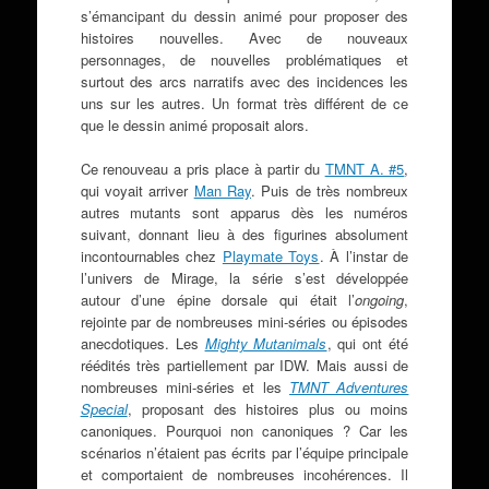
s’émancipant du dessin animé pour proposer des
histoires nouvelles. Avec de nouveaux
personnages, de nouvelles problématiques et
surtout des arcs narratifs avec des incidences les
uns sur les autres. Un format très différent de ce
que le dessin animé proposait alors.
Ce renouveau a pris place à partir du
TMNT A. #5
,
qui voyait arriver
Man Ray
. Puis de très nombreux
autres mutants sont apparus dès les numéros
suivant, donnant lieu à des figurines absolument
incontournables chez
Playmate Toys
. À l’instar de
l’univers de Mirage, la série s’est développée
autour d’une épine dorsale qui était l’
ongoing
,
rejointe par de nombreuses mini-séries ou épisodes
anecdotiques. Les
Mighty Mutanimals
, qui ont été
réédités très partiellement par IDW. Mais aussi de
nombreuses mini-séries et les
TMNT Adventures
Special
, proposant des histoires plus ou moins
canoniques. Pourquoi non canoniques ? Car les
scénarios n’étaient pas écrits par l’équipe principale
et comportaient de nombreuses incohérences. Il