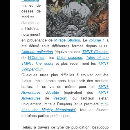
n’a eu de
cesses de
rééditer
d’ancienne
s histoires,
notamment
en provenance de
Mirage Studios
. Le
volume 1
a
été dérivé sous différentes formes depuis 2011,
Ultimate collection
(équivalent des
TMNT Classics
de
HiComics
), les
Color classics
,
Tales of the
TMNT
,
The works
et plus récemment les
TMNT
Compendium
.
Quelques titres plus difficiles à trouver ont été
inclus, mais jamais sans trop sortir des sentiers
battus. Il en va de même pour les
TMNT
Adventures
d’
Archie
(équivalent des
TMNT
Adventures
de
Vestron
), où l’éditeur s’était
uniquement limité à l’
ongoing
(et la première
mini-
série des
Mighty Mutanimals
), tout en éludant
certaines parties polémiques.
Hélas, à travers ce type de publication, beaucoup