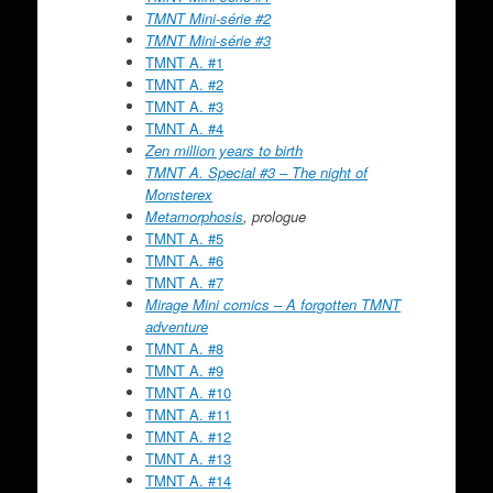
TMNT Mini-série #2
TMNT Mini-série #3
TMNT A. #1
TMNT A. #2
TMNT A. #3
TMNT A. #4
Zen million years to birth
TMNT A. Special #3 – The night of
Monsterex
Metamorphosis
, prologue
TMNT A. #5
TMNT A. #6
TMNT A. #7
Mirage Mini comics – A forgotten TMNT
adventure
TMNT A. #8
TMNT A. #9
TMNT A. #10
TMNT A. #11
TMNT A. #12
TMNT A. #13
TMNT A. #14