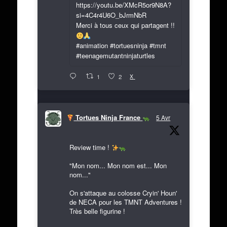
https://youtu.be/XMcR5or9N8A?
si=4C4r4U6O_bJrmNbR
Merci à tous ceux qui partagent !!
#animation #tortuesninja #tmnt
#teenagemutantninjaturtles
X
1
2
Tortues Ninja France
5 Avr
Review time !
"Mon nom... Mon nom est... Mon
nom..."
On s'attaque au colosse Cryin' Houn'
de NECA pour les TMNT Adventures !
Très belle figurine !