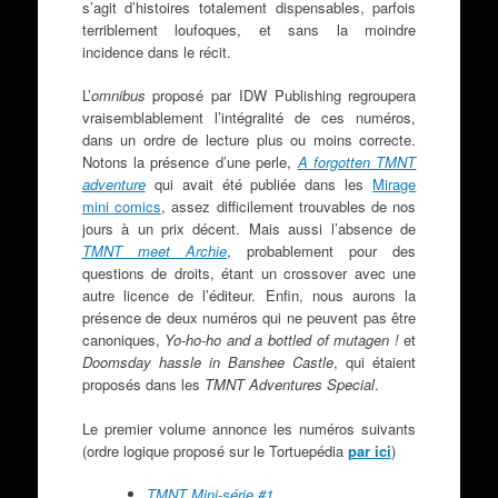
s’agit d’histoires totalement dispensables, parfois
terriblement loufoques, et sans la moindre
incidence dans le récit.
L’
omnibus
proposé par IDW Publishing regroupera
vraisemblablement l’intégralité de ces numéros,
dans un ordre de lecture plus ou moins correcte.
Notons la présence d’une perle,
A forgotten TMNT
adventure
qui avait été publiée dans les
Mirage
mini comics
, assez difficilement trouvables de nos
jours à un prix décent. Mais aussi l’absence de
TMNT meet Archie
, probablement pour des
questions de droits, étant un crossover avec une
autre licence de l’éditeur. Enfin, nous aurons la
présence de deux numéros qui ne peuvent pas être
canoniques,
Yo-ho-ho and a bottled of mutagen !
et
Doomsday hassle in Banshee Castle
, qui étaient
proposés dans les
TMNT Adventures Special
.
Le premier volume annonce les numéros suivants
(ordre logique proposé sur le Tortuepédia
par ici
)
TMNT Mini-série #1