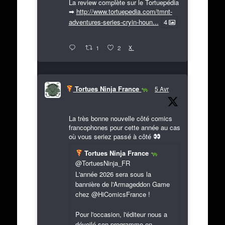
La review complète sur le Tortuepédia
➡
http://www.tortuepedia.com/tmnt-
adventures-series-cryin-houn...
4
X
1
2
Tortues Ninja France
5 Avr
La très bonne nouvelle côté comics
francophones pour cette année au cas
où vous seriez passé à côté
Tortues Ninja France
@TortuesNinja_FR
L'année 2026 sera sous la
bannière de l'Armageddon Game
chez @HiComicsFrance !
Pour l'occasion, l'éditeur nous a
dévoilé son programme en