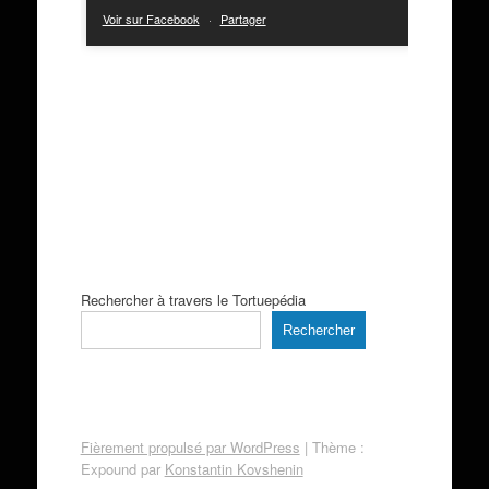
Voir sur Facebook
·
Partager
Rechercher à travers le Tortuepédia
Rechercher
Fièrement propulsé par WordPress
|
Thème :
Expound par
Konstantin Kovshenin