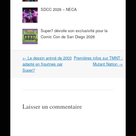
SDCC 2026 – NECA
Super7 dévoile son exclusivité pour la
Comic Con de San Diego 2026
Navigation
←
Le dessin animé de 2003
Premières infos sur TMNT :
dans
adapté en figurines par
Mutant Nation
→
les
Super7
articles
Laisser un commentaire