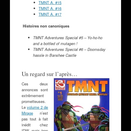
TMNT A. #15
TMNT A. #16
TMNT A. #17
Histoires non canoniques
TMNT Adventures Special #5 – Yo-ho-ho
and a bottled of mutagen !
TMNT Adventures Special #6 – Doomsday
hassle in Banshee Castle
Un regard sur l’après…
Ces deux
annonces sont
extrêmement
prometteuses.
Le
volume 2 de
Mirage
n’est
pas tout à fait
inédit chez
IDW, mais trop