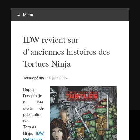
Menu
Tortuepédia
Aller
L'encyclopédie des Tortues Ninja !
au
IDW revient sur
contenu
d’anciennes histoires des
Tortues Ninja
Tortuepédia
/
16 juin 2024
Depuis
l’acquisitio
n des
droits de
publication
des
Tortues
Ninja,
IDW
Publishing