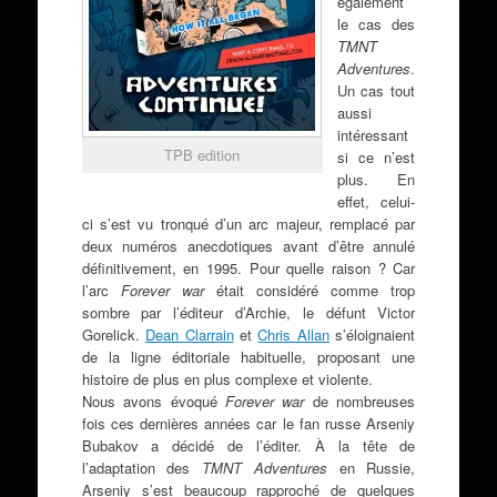
également
le cas des
TMNT
Adventures
.
Un cas tout
aussi
intéressant
TPB edition
si ce n’est
plus. En
effet, celui-
ci s’est vu tronqué d’un arc majeur, remplacé par
deux numéros anecdotiques avant d’être annulé
définitivement, en 1995. Pour quelle raison ? Car
l’arc
Forever war
était considéré comme trop
sombre par l’éditeur d’Archie, le défunt Victor
Gorelick.
Dean Clarrain
et
Chris Allan
s’éloignaient
de la ligne éditoriale habituelle, proposant une
histoire de plus en plus complexe et violente.
Nous avons évoqué
Forever war
de nombreuses
fois ces dernières années car le fan russe Arseniy
Bubakov a décidé de l’éditer. À la tête de
l’adaptation des
TMNT Adventures
en Russie,
Arseniy s’est beaucoup rapproché de quelques