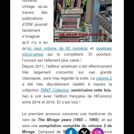
numéros
vintage qu’au
travers des
publications
d’IDW pourrait
facilement
s’imaginer
qu’il n’y a eu
qu’
un seul volume de 62 numéros
et
quelques
micro-séries
qui le complètent. Et pourtant,
l’univers est tellement plus vaste !
Depuis 2011, l’éditeur américain s’est effectivement
très largement concentré sur ces grands
classiques, sans trop regarder la suite. Le
volume 2
a été très discrètement réédité à travers la
collection
TMNT Collection
(
américaine cette fois
,
rien à voir avec l’édition française de HiComics)
entre 2014 et 2015. Et c’est tout !
La première annonce concerne une
hardcover
du
nom de
The Mirage years (1993 – 1995)
, et qui
sera une
compilation complète du volume 2 de
Mirage
. Composé de
360 pages
, il est annoncé