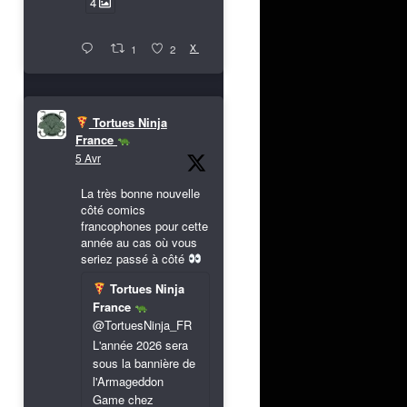
4
X
1
2
Tortues Ninja
France
5 Avr
La très bonne nouvelle
côté comics
francophones pour cette
année au cas où vous
seriez passé à côté
Tortues Ninja
France
@TortuesNinja_FR
L'année 2026 sera
sous la bannière de
l'Armageddon
Game chez