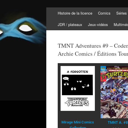
Histoire de la licence
Comics
Séries
Tortuepédia
L'encyclopédie des Tortues Ninja !
JDR / plateaux
Jeux-vidéos
Multimé
TMNT Adventures #9 – Coden
Archie Comics / Éditions Tour
Mirage Mini Comics
TMNT A. #8
Collection