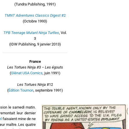
(Tundra Publishing, 1991)
TMNT Adventures Classics Digest
#2
(Octobre 1993)
TPB Teenage Mutant Ninja Turtles
, Vol.
3
(IDW Publishing, 9 janvier 2013)
France
Les Tortues Ninja #3 – Les égouts
(
Glénat USA Comics
, juin 1991)
Les Tortues Ninja
#12
(
Édition Tournon
, septembre 1991)
vision le samedi matin.
montait leur dernier
l
faisaient mine de ne
eur maître. Les quatre