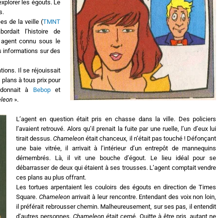
explorer les égouts. Le
s.
es de la veille (
TMNT
ordait l’histoire de
 agent connu sous le
es informations sur des
ions. Il se réjouissait
 plans à tous prix pour
ordonnait à
Bebop
et
leon
».
L’agent en question était pris en chasse dans la ville. Des policiers
l’avaient retrouvé. Alors qu’il prenait la fuite par une ruelle, l’un d’eux lui
tirait dessus.
Chameleon
était chanceux, il n’était pas touché ! Défonçant
une baie vitrée, il arrivait à l’intérieur d’un entrepôt de mannequins
démembrés. Là, il vit une bouche d’égout. Le lieu idéal pour se
débarrasser de deux qui étaient à ses trousses. L’agent comptait vendre
ces plans au plus offrant.
Les tortues arpentaient les couloirs des égouts en direction de Times
Square.
Chameleon
arrivait à leur rencontre. Entendant des voix non loin,
il préférait rebrousser chemin. Malheureusement, sur ses pas, il entendit
d’autres personnes.
Chameleon
était cerné. Quitte à être pris, autant ne