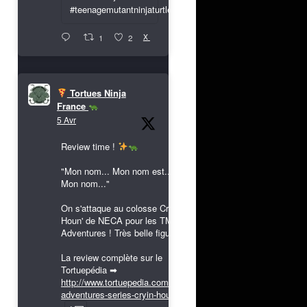
#teenagemutantninjaturtles
X
1
2
Tortues Ninja
France
5 Avr
Review time !
"Mon nom... Mon nom est...
Mon nom..."
On s'attaque au colosse Cryin'
Houn' de NECA pour les TMNT
Adventures ! Très belle figurine !
La review complète sur le
Tortuepédia ➡
http://www.tortuepedia.com/tmnt-
adventures-series-cryin-houn...