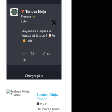
Tortues Ninja
France
5 Avr
Joyeuses Pâques à
toutes et à tous !
1
12
X
Charger plus
Tortues Ninja
France
2,711
Retrouvez toute