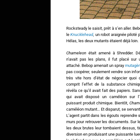
Rocksteady le saisit, prêt à s’en aller. Beb
le
Knucklehead
, un robot araignée piloté 
Hélas, les deux mutants étaient déjà loin.
Chameleon
était amené à Shredder. Dé
n’avait pas les plans, il fut placé sur
attaché. Bebop amenait un spray
mutagè
pas coopérer, seulement vendre son inform
très vite hors d’état de négocier quoi 
comprit l’effet de la substance chimiqu
révéla ce qu’il avait fait des papiers. Sa
qui avait disposé un caméléon sur l’
puissant produit chimique. Bientôt,
Cham
caméléon mutant… Et disparut, se servant 
L’agent partit dans les égouts reprendre 
murs pour retrouver les documents. Sur le
les deux brutes leur tombaient dessus, tir
diversion en produisant une puissante lueur