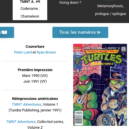
TMNT A. #9
Going down ?
Metamorphosis,
Codename :
prologue / epilogue
Chameleon
r
Tous les numéros
Couverture
Peter Laird
et
Ryan Brown
Première impression
Mars 1990 (VO)
Juin 1991 (VF)
Réimpressions américaines
TMNT Adventures
, Volume 1
(Tundra Publishing, janvier 1991)
TMNT Adventures
, Collected series,
Volume 2