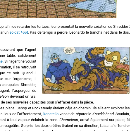
op, afin de retarder les tortues, leur présentait la nouvelle création de Shredder :
par un
soldat
Foot
.
Pas de temps à perdre, Leonardo le trancha net dans le dos.
couvrant que l’agent
 une table, solidement
ne
. Si l’agent ne voulait
ation, il se retrouvait
que ce soit. Quand il
e sur l’organisme, il
ns scrupules, Shredder,
agent, l’aspergea du
eleon
devenait un vrai
de ses nouvelles capacités pour s’effacer dans la pièce.
ses plans. Bebop et Rocksteady étaient déjà en chemin. Ils allaient explorer les
s lieux de l’affrontement,
Donatello
venait de réparer le
Knucklehead.
Soudain,
ant à tout va pour éclaircir la zone.
Chameleon
, arrivé également sur place, fit
 rougeâtre. Surpris, les deux crétins tiraient en sa direction, faisait s’effondrer