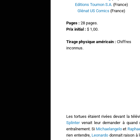
Editions Tournon S.A.
(France)
Glénat US Comics
(France)
Pages :
28 pages.
Prix initial :
$ 1,00.
Tirage physique américain :
Chiffres
inconnus.
Les tortues étaient rivées devant la télé
Splinter
venait leur demander à quand re
entraînement. Si
Michaelangelo
et
Raphae
rien entendre,
Leonardo
donnait raison à l