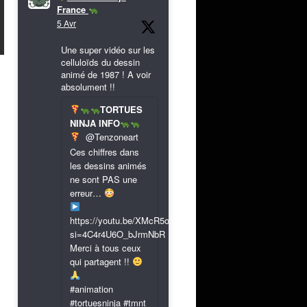
France
5 Avr
Une super vidéo sur les
celluloïds du dessin
animé de 1987 ! A voir
absolument !!
TORTUES
NINJA INFO
@Tenzoneart
Ces chiffres dans
les dessins animés
ne sont PAS une
erreur…
https://youtu.be/XMcR5or9N8A?
si=4C4r4U6O_bJrmNbR
Merci à tous ceux
qui partagent !!
#animation
#tortuesninja #tmnt