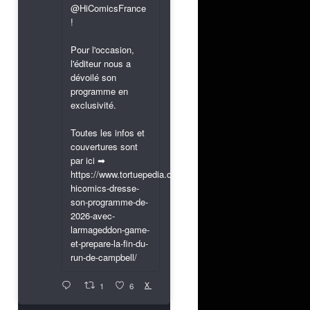
@HiComicsFrance
!
Pour l'occasion,
l'éditeur nous a
dévoilé son
programme en
exclusivité.
Toutes les infos et
couvertures sont
par ici ➡
https://www.tortuepedia.com/2026/03/31/exclusif-
hicomics-dresse-
son-programme-de-
2026-avec-
larmageddon-game-
et-prepare-la-fin-du-
run-de-campbell/
X
1
6