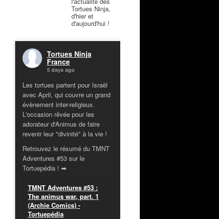
l'actualité des
Tortues Ninja,
d'hier et
d'aujourd'hui !
Tortues Ninja
France
5 days ago
Les tortues partent pour Israël
avec April, qui couvre un grand
évènement inter-religieux.
L'occasion rêvée pour les
adorateur d'Animus de faire
revenir leur "divinité" à la vie !
Retrouvez le résumé du TMNT
Adventures #53 sur le
Tortuepédia ! ➡
TMNT Adventures #53 :
The animus war, part. 1
(Archie Comics) -
Tortuepédia