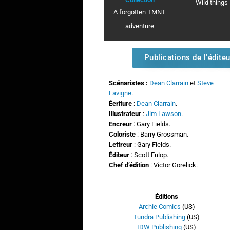
Wild things
A forgotten TMNT
adventure
Publications de l'éditeu
Scénaristes :
Dean Clarrain
et
Steve
Lavigne
.
Écriture
:
Dean Clarrain
.
Illustrateur
:
Jim Lawson
.
Encreur
: Gary Fields.
Coloriste
: Barry Grossman.
Lettreur
: Gary Fields.
Éditeur
: Scott Fulop.
Chef d’édition
: Victor Gorelick.
Éditions
Archie Comics
(US)
Tundra Publishing
(US)
IDW Publishing
(US)