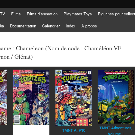
 TV
Films
Films d’animation
Playmates Toys
Figurines pour collec
dia
Documentation
Calendrier
Index
À propos
ame : Chameleon (Nom de code : Chaméléon VF –
non / Glénat)
TMNT Adventures,
TMNT A. #10
Volume 1