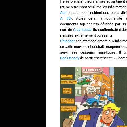
frères prenaient leurs armes et partaient 
rat, se retrouvant seul, mit les information
April
reparlait de l’incident des baies vitré
A. #8
). Après cela, la journaliste ab
documents top secrets dérobés par un
nom de
Chameleon
. Ils contiendraient d
missiles extrêmement puissants.
Shredder
assistait également aux informat
de cette nouvelle et désirait récupérer ces
servir ses desseins maléfiques. Il 
Rocksteady
de partir chercher ce «
Chame