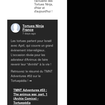
l'actualité des
Tortues Ninja,
d'hier et
d'aujourd'hui !
Tortues Ninja
France
7 days ago
Les tortues partent pour Israël
avec April, qui couvre un grand
évènement inter-religieux.
L'occasion rêvée pour les
adorateur d'Animus de faire
revenir leur "divinité" à la vie !
Retrouvez le résumé du TMNT
Adventures #53 sur le
Tortuepédia ! ➡
TMNT Adventures #53 :
The animus war, part. 1
(Archie Comics) -
Tortuepédia