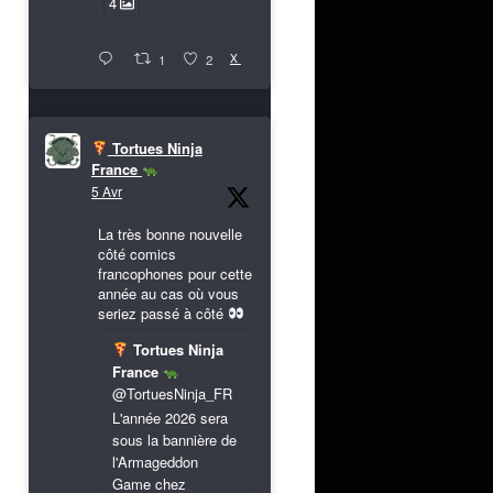
4
X
1
2
Tortues Ninja
France
5 Avr
La très bonne nouvelle
côté comics
francophones pour cette
année au cas où vous
seriez passé à côté
Tortues Ninja
France
@TortuesNinja_FR
L'année 2026 sera
sous la bannière de
l'Armageddon
Game chez