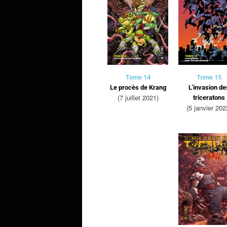
Tome 14
Tome 15
Le procès de Krang
L'invasion de
(7 juillet 2021)
triceratons
(5 janvier 202