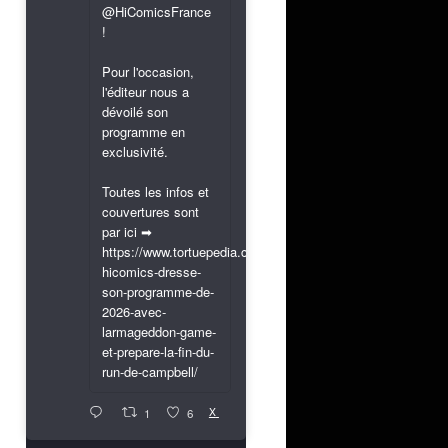
@HiComicsFrance
!
Pour l'occasion,
l'éditeur nous a
dévoilé son
programme en
exclusivité.
Toutes les infos et
couvertures sont
par ici ➡
https://www.tortuepedia.com/2026/03/31/exclusif-
hicomics-dresse-
son-programme-de-
2026-avec-
larmageddon-game-
et-prepare-la-fin-du-
run-de-campbell/
X
1
6