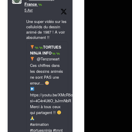
France
5 Avr
Une super vidéo sur les
celluloïds du dessin
animé de 1987 ! A voir
absolument !!
TORTUES
NINJA INFO
@Tenzoneart
Ces chiffres dans
les dessins animés
ne sont PAS une
erreur…
https://youtu.be/XMcR5or9N8A?
si=4C4r4U6O_bJrmNbR
Merci à tous ceux
qui partagent !!
#animation
#tortuesninja #tmnt