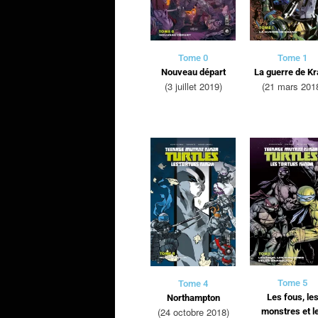
Tome 0
Tome 1
Nouveau départ
La guerre de K
(3 juillet 2019)
(21 mars 201
Tome 5
Tome 4
Les fous, le
Northampton
(24 octobre 2018)
monstres et l