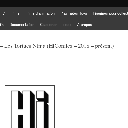
 TV
Films
Films d’animation
Playmates Toys
Figurines pour collec
dia
Documentation
Calendrier
Index
À propos
 – Les Tortues Ninja (HiComics – 2018 – présent)