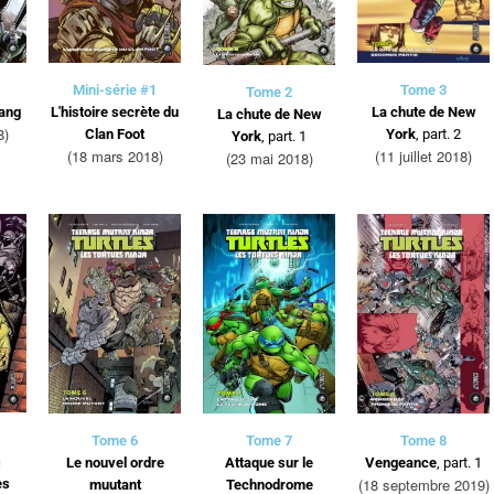
Mini-série #1
Tome 3
Tome 2
rang
L'histoire secrète du
La chute de New
La chute de New
8)
Clan Foot
York
, part. 2
York
, part. 1
(18 mars 2018)
(11 juillet 2018)
(23 mai 2018)
Tome 6
Tome 7
Tome 8
s
Le nouvel ordre
Attaque sur le
Vengeance
, part. 1
(18 septembre 2019)
es
muutant
Technodrome