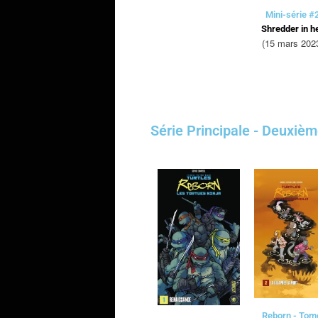
Mini-série #
Shredder in he
(15 mars 202
Série Principale - Deuxièm
Reborn - Tom