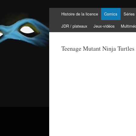
Histoire de la licence
Comics
Séries
Tortuepédia
L'encyclopédie des Tortues Ninja !
JDR / plateaux
Jeux-vidéos
Multimé
Teenage Mutant Ninja Turtles