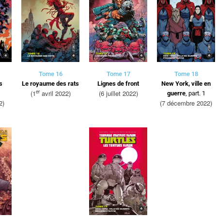
Tome 16
Tome 17
Tome 18
s
Le royaume des rats
Lignes de front
New York, ville en
er
(1
avril 2022)
(6 juillet 2022)
guerre
, part. 1
2)
(7 décembre 2022)