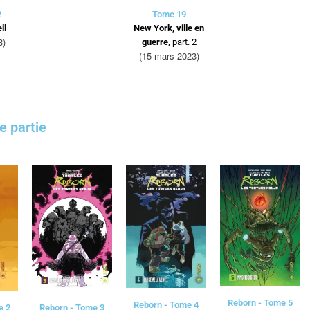
2
Tome 19
ll
New York, ville en
3)
guerre
, part. 2
(15 mars 2023)
e partie
Reborn - Tome 5
Reborn - Tome 4
e 2
Reborn - Tome 3