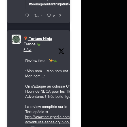
#teenagemutantninjaturtles
X
1
2
Tortues Ninja
France
5 Avr
Review time !
"Mon nom... Mon nom est...
Mon nom..."
On s'attaque au colosse Cryin'
Houn' de NECA pour les TMNT
Adventures ! Très belle figurine !
La review complète sur le
Tortuepédia ➡
http://www.tortuepedia.com/tmnt-
adventures-series-cryin-houn...