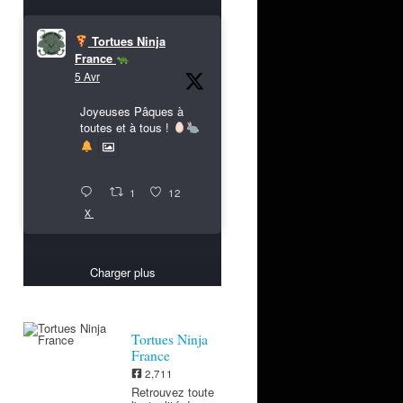
Tortues Ninja
France
5 Avr
Joyeuses Pâques à
toutes et à tous !
1
12
X
Charger plus
Tortues Ninja
France
2,711
Retrouvez toute