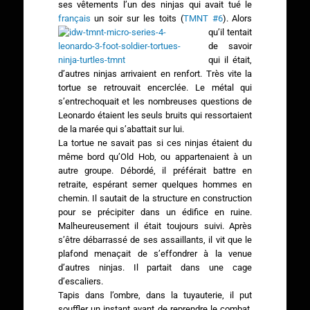
ses vêtements l’un des ninjas qui avait tué le
français
un soir sur les toits (
TMNT #6
).
Alors
qu’il tentait
de savoir
qui il était,
d’autres ninjas arrivaient en renfort. Très vite la
tortue se retrouvait encerclée. Le métal qui
s’entrechoquait et les nombreuses questions de
Leonardo étaient les seuls bruits qui ressortaient
de la marée qui s’abattait sur lui.
La tortue ne savait pas si ces ninjas étaient du
même bord qu’Old Hob, ou appartenaient à un
autre groupe. Débordé, il préférait battre en
retraite, espérant semer quelques hommes en
chemin. Il sautait de la structure en construction
pour se précipiter dans un édifice en ruine.
Malheureusement il était toujours suivi. Après
s’être débarrassé de ses assaillants, il vit que le
plafond menaçait de s’effondrer à la venue
d’autres ninjas. Il partait dans une cage
d’escaliers.
Tapis dans l’ombre, dans la tuyauterie, il put
souffler un instant avant de reprendre le combat.