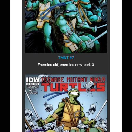
TMNT #7
Enemies old, enemies new, part. 3