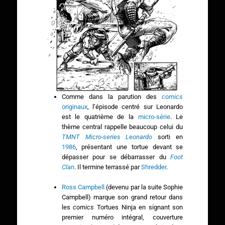
Comme dans la parution des
comics
originaux
, l’épisode centré sur Leonardo
est le quatrième de la
micro-série
. Le
thème central rappelle beaucoup celui du
TMNT Micro-series Leonardo
sorti en
1986
, présentant une tortue devant se
dépasser pour se débarrasser du
Foot
Clan
. Il termine terrassé par
Shredder
.
Ross Campbell
(devenu par la suite Sophie
Campbell) marque son grand retour dans
les
comics
Tortues Ninja en signant son
premier numéro intégral, couverture