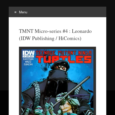
Menu
Tortuepédia
L'encyclopédie des Tortues Ninja !
TMNT Micro-series #4 : Leonardo
(IDW Publishing / HiComics)