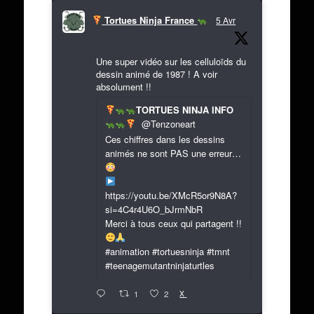
Tortues Ninja France
5 Avr
Une super vidéo sur les celluloïds du
dessin animé de 1987 ! A voir
absolument !!
TORTUES NINJA INFO
@Tenzoneart
Ces chiffres dans les dessins
animés ne sont PAS une erreur…
https://youtu.be/XMcR5or9N8A?
si=4C4r4U6O_bJrmNbR
Merci à tous ceux qui partagent !!
#animation #tortuesninja #tmnt
#teenagemutantninjaturtles
X
1
2