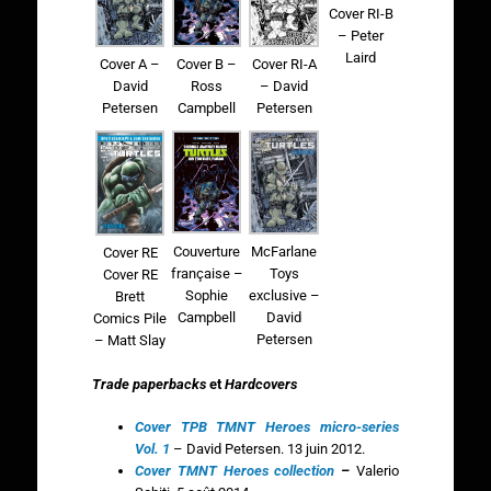
Cover RI-B
– Peter
Laird
Cover B –
Cover RI-A
Cover A –
Ross
– David
David
Campbell
Petersen
Petersen
Couverture
McFarlane
Cover RE
française –
Toys
Cover RE
Sophie
exclusive –
Brett
Campbell
David
Comics Pile
Petersen
– Matt Slay
Trade paperbacks
et
Hardcovers
Cover TPB TMNT Heroes micro-series
Vol. 1
– David Petersen. 13 juin 2012.
Cover TMNT Heroes collection
–
Valerio