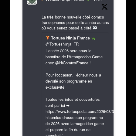
La très bonne nouvelle côté comics
francophones pour cette année au cas
où vous seriez passé à côté
Tortues Ninja France
@TortuesNinja_FR
L'année 2026 sera sous la
bannière de l'Armageddon Game
chez @HiComicsFrance !
Pour l'occasion, l'éditeur nous a
dévoilé son programme en
exclusivité.
Toutes les infos et couvertures
sont par ici ➡
https://www.tortuepedia.com/2026/03/31/exclusif-
hicomics-dresse-son-programme-
de-2026-avec-larmageddon-game-
et-prepare-la-fin-du-run-de-
campbell/