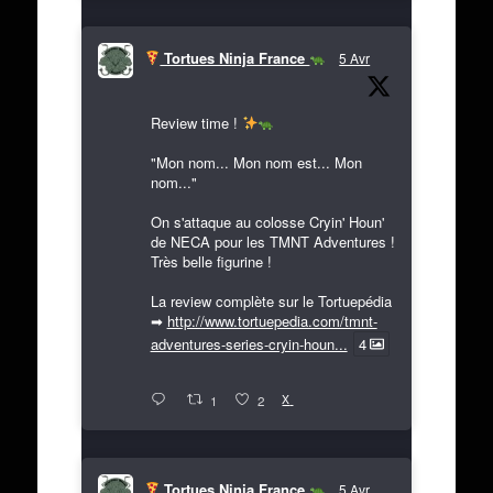
Tortues Ninja France
5 Avr
Review time !
"Mon nom... Mon nom est... Mon
nom..."
On s'attaque au colosse Cryin' Houn'
de NECA pour les TMNT Adventures !
Très belle figurine !
La review complète sur le Tortuepédia
➡
http://www.tortuepedia.com/tmnt-
adventures-series-cryin-houn...
4
X
1
2
Tortues Ninja France
5 Avr