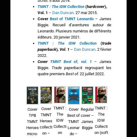
Schiti. 5 août 2014.
TMNT : The IDW Collection
(
hardcover
),
Vol. 1
–
Dan Duncan
. 27 mai 2015.
Cover
Best of TMNT Leonardo
– James
Biggie. Recueil d’aventures autour de
Leonardo. Plusieurs numéros de différents
éditeurs. 20 janvier 2021.
TMNT : The IDW Collection
(
trade
paperback
)
, Vol. 1
–
Dan Duncan
. 2 février
2022.
Cover
TMNT Best of, vol. 1
– James
Biggie.
Trade paperback
regroupant les
quatre premiers
Best of
. 22 juillet 2022.
TMNT :
TMNT :
Cover
Regular
Cover
Cover
The
The
TMNT
cover –
TPB
Best of
IDW
IDW
Heroes
James
TMNT
TMNT
Collecti
Collecti
collecti
Biggie
Heroes
Leonar
on
on (soft
on –
micro-
do –