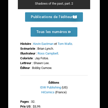
Shadows of the past, part. 2
Publications de l'éditeur
Tous les numéros
Histoire
:
Kevin Eastman
et
Tom Waltz
.
Scénariste
: Brian Lynch.
Illustrateur
:
Ross Campbell
.
Coloriste
: Jay Fotos.
Lettreur
: Shawn Lee.
Éditeur
: Bobby Curnow.
Éditions
IDW Publishing
(US)
HiComics
(France)
Pages
: 32.
Prix US
: $3,99.