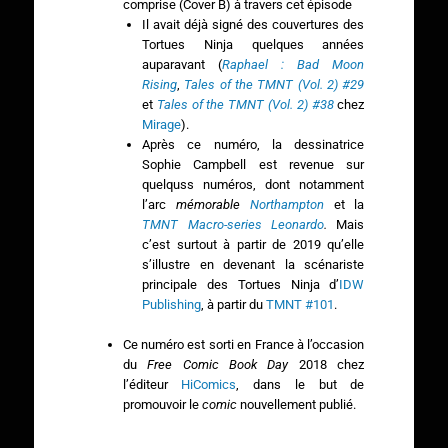
comprise (Cover B) à travers cet épisode
Il avait déjà signé des couvertures des
Tortues Ninja quelques années
auparavant (
Raphael : Bad Moon
Rising
,
Tales of the TMNT (Vol. 2) #29
et
Tales of the TMNT (Vol. 2) #38
chez
Mirage
).
Après ce numéro, la dessinatrice
Sophie Campbell est revenue sur
quelquss numéros, dont notamment
l’arc
mémorable
Northampton
et la
TMNT Macro-series Leonardo
.
Mais
c’est surtout à partir de 2019 qu’elle
s’illustre en devenant la scénariste
principale des Tortues Ninja d’
IDW
Publishing
, à partir du
TMNT #101
.
Ce numéro est sorti en France à l’occasion
du
Free Comic Book Day
2018 chez
l’éditeur
HiComics
, dans le but de
promouvoir le
comic
nouvellement publié.