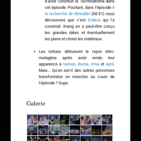
d’avoir construit le Technodrome dans
cet épisode. Pourtant, dans l’épisode
À
la recherche de Shredder
(S8 E1) nous
découvrons que c’est
Drakus
qui l’a
construit. Krang en a peut-être conçu
les grandes idées et éventuellement
les plans et choisi les matériaux.
Les tortues détruisent le rayon rétro-
mutagène après avoir rendu leur
apparence à
Vernon
,
Burne
,
Irma
et
April
.
Mais… Qu’en est-il des autres personnes
transformées en insectes au cours de
l’épisode ? Oups.
Galerie