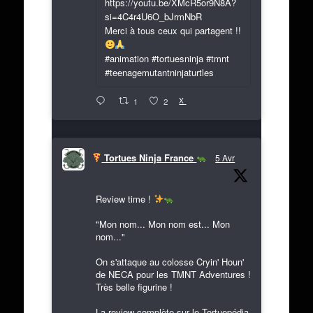
https://youtu.be/XMcR5or9N8A?
si=4C4r4U6O_bJrmNbR
Merci à tous ceux qui partagent !!
#animation #tortuesninja #tmnt
#teenagemutantninjaturtles
X
1
2
Tortues Ninja France
5 Avr
Review time !
"Mon nom... Mon nom est... Mon
nom..."
On s'attaque au colosse Cryin' Houn'
de NECA pour les TMNT Adventures !
Très belle figurine !
La review complète sur le Tortuepédia