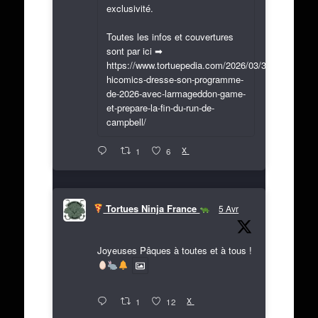
exclusivité.
Toutes les infos et couvertures
sont par ici ➡
https://www.tortuepedia.com/2026/03/31/exclusif-
hicomics-dresse-son-programme-
de-2026-avec-larmageddon-game-
et-prepare-la-fin-du-run-de-
campbell/
X
1
6
Tortues Ninja France
5 Avr
Joyeuses Pâques à toutes et à tous !
X
1
12