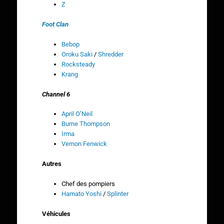
Z
Foot Clan
Bebop
Oroku Saki
/
Shredder
Rocksteady
Krang
Channel 6
April O’Neil
Burne Thompson
Irma
Vernon Fenwick
Autres
Chef des pompiers
Hamato Yoshi
/
Splinter
Véhicules