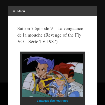
Menu
Tortuepédia
L'encyclopédie des Tortues Ninja !
Saison 7 épisode 9 – La vengeance
de la mouche (Revenge of the Fly
VO – Série TV 1987)
L’attaque des neutrinos