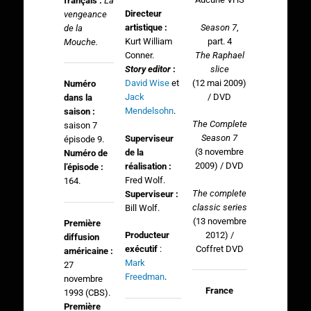
français :
La
Directeur
vengeance
Season 7
,
artistique :
de la
part. 4
Kurt William
Mouche.
The Raphael
Conner.
slice
Story editor
:
(12 mai 2009)
David Wise
et
Numéro
/ DVD
Jack
dans la
Mendelsohn
.
saison :
The Complete
saison 7
Season 7
Superviseur
épisode 9.
(3 novembre
de la
Numéro de
2009) / DVD
réalisation :
l’épisode :
Fred Wolf.
164.
The complete
Superviseur :
classic series
Bill Wolf.
(13 novembre
Première
2012) /
Producteur
diffusion
Coffret DVD
exécutif
:
américaine :
Mark
27
Freedman
.
novembre
France
1993 (CBS).
Première