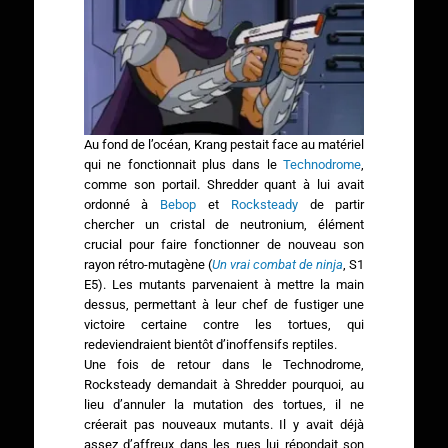
Au fond de l’océan, Krang pestait face au matériel
qui ne fonctionnait plus dans le
Technodrome
,
comme son portail. Shredder quant à lui avait
ordonné à
Bebop
et
Rocksteady
de partir
chercher un cristal de neutronium, élément
crucial pour faire fonctionner de nouveau son
rayon rétro-mutagène (
Un vrai combat de ninja
, S1
E5). Les mutants parvenaient à mettre la main
dessus, permettant à leur chef de fustiger une
victoire certaine contre les tortues, qui
redeviendraient bientôt d’inoffensifs reptiles.
Une fois de retour dans le Technodrome,
Rocksteady demandait à Shredder pourquoi, au
lieu d’annuler la mutation des tortues, il ne
créerait pas nouveaux mutants. Il y avait déjà
assez d’affreux dans les rues lui répondait son