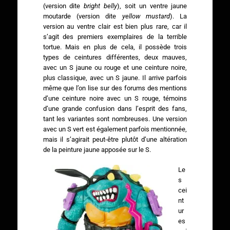
(version dite
bright belly
), soit un ventre jaune
moutarde (version dite
yellow mustard
). La
version au ventre clair est bien plus rare, car il
s’agit des premiers exemplaires de la terrible
tortue. Mais en plus de cela, il possède trois
types de ceintures différentes, deux mauves,
avec un S jaune ou rouge et une ceinture noire,
plus classique, avec un S jaune. Il arrive parfois
même que l’on lise sur des forums des mentions
d’une ceinture noire avec un S rouge, témoins
d’une grande confusion dans l’esprit des fans,
tant les variantes sont nombreuses. Une version
avec un S vert est également parfois mentionnée,
mais il s’agirait peut-être plutôt d’une altération
de la peinture jaune apposée sur le S.
Le
s
cei
nt
ur
es