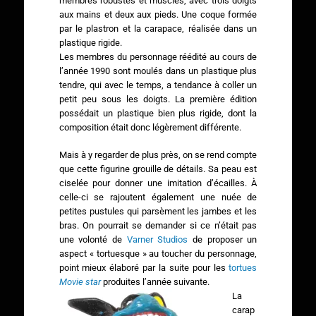
membres robustes et musclés, avec trois doigts
aux mains et deux aux pieds. Une coque formée
par le plastron et la carapace, réalisée dans un
plastique rigide.
Les membres du personnage réédité au cours de
l’année 1990 sont moulés dans un plastique plus
tendre, qui avec le temps, a tendance à coller un
petit peu sous les doigts. La première édition
possédait un plastique bien plus rigide, dont la
composition était donc légèrement différente.
Mais à y regarder de plus près, on se rend compte
que cette figurine grouille de détails. Sa peau est
ciselée pour donner une imitation d’écailles. À
celle-ci se rajoutent également une nuée de
petites pustules qui parsèment les jambes et les
bras. On pourrait se demander si ce n’était pas
une volonté de
Varner Studios
de proposer un
aspect « tortuesque » au toucher du personnage,
point mieux élaboré par la suite pour les
tortues
Movie star
produites l’année suivante.
La
carap