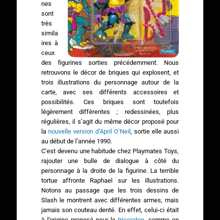
nes
sont
très
simila
ires à
ceux
des figurines sorties précédemment. Nous
retrouvons le décor de briques qui explosent, et
trois illustrations du personnage autour de la
carte, avec ses différents accessoires et
possibilités. Ces briques sont toutefois
légèrement différentes ; redessinées, plus
régulières, il s’agit du même décor proposé pour
la
nouvelle version d’April O’Neil
, sortie elle aussi
au début de l’année 1990.
C’est devenu une habitude chez Playmates Toys,
rajouter une bulle de dialogue à côté du
personnage à la droite de la figurine. La terrible
tortue affronte Raphael sur les illustrations.
Notons au passage que les trois dessins de
Slash le montrent avec différentes armes, mais
jamais son couteau denté. En effet, celui-ci était
à l’origine proposé pour le
triceraton
, comme en