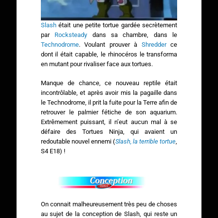
Slash
était une petite tortue gardée secrètement
par
Rocksteady
dans sa chambre, dans le
Technodrome
. Voulant prouver à
Shredder
ce
dont il était capable, le rhinocéros le transforma
en mutant pour rivaliser face aux tortues.
Manque de chance, ce nouveau reptile était
incontrôlable, et après avoir mis la pagaille dans
le Technodrome, il prit la fuite pour la Terre afin de
retrouver le palmier fétiche de son aquarium.
Extrêmement puissant, il n’eut aucun mal à se
défaire des Tortues Ninja, qui avaient un
redoutable nouvel ennemi (
Slash, la terrible tortue
,
S4 E18) !
On connait malheureusement très peu de choses
au sujet de la conception de Slash, qui reste un