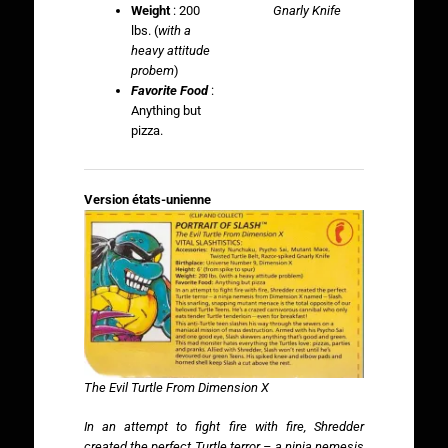
Weight
: 200
Gnarly Knife
lbs. (
with a
heavy attitude
probem
)
Favorite Food
:
Anything but
pizza.
Version états-unienne
The Evil Turtle From Dimension X
In an attempt to fight fire with fire, Shredder
created the perfect Turtle terror – a ninja nemesis