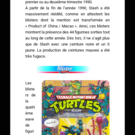
premier ou au deuxième trimestre 1990.
À partir de la fin de l’année 1990, Slash a été
massivement réédité, comme en attestent les
blisters dont la mention est transformée en
« Product of China / Macao ». Ainsi, ces blisters
montrent la présence des 44 figurines sorties tout
au long de cette année. Dès lors, il ne s’agit plus
que de Slash avec une ceinture noire et un S
jaune. La production de ceintures mauves a été
très fugace.
Les
bliste
rs de
la
quatri
ème
wave
de
figuri