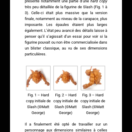
présenté notamment une partie d’une
hard copy
très peu détaillée de la figurine de Slash (Fig. 1 à
3). Celle-ci était plus massive que la version
finale, notamment au niveau de la carapace, plus
imposante. Les épaules étaient plus larges
également. L’état peu avancé des détails laisse à
penser qu’il s’agissait d’un essai pour voir si la
figurine pouvait ou non être commercialisée dans
un blister classique, au vu de ses dimensions
particulières.
Fig. 1 – Hard
Fig. 2 – Hard
Fig. 3 – Hard
copy initiale de
copy initiale de
copy initiale de
Slash (©Matt
Slash (©Matt
Slash (©Matt
George)
George)
George)
Il a finalement été opté de travailler sur un
personnage aux dimensions similaires à celles