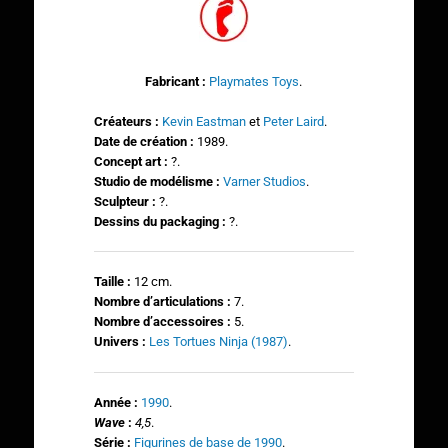
Fabricant :
Playmates Toys
.
Créateurs :
Kevin Eastman
et
Peter Laird
.
Date de création :
1989.
Concept art :
?.
Studio de modélisme :
Varner Studios
.
Sculpteur :
?.
Dessins du packaging :
?.
Taille :
12 cm.
N
ombre d’articulations :
7.
Nombre d’accessoires :
5.
Univers :
Les Tortues Ninja (1987)
.
Année :
1990
.
Wave
:
4,5
.
Série :
Figurines de base de 1990
.