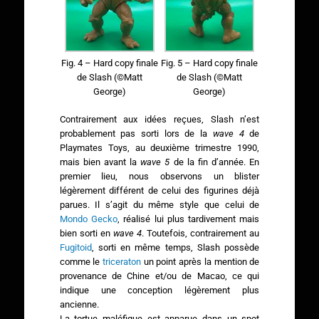
Fig. 4 – Hard copy finale
Fig. 5 – Hard copy finale
de Slash (©Matt
de Slash (©Matt
George)
George)
Contrairement aux idées reçues, Slash n’est
probablement pas sorti lors de la
wave 4
de
Playmates Toys, au deuxième trimestre 1990,
mais bien avant la
wave 5
de la fin d’année. En
premier lieu, nous observons un blister
légèrement différent de celui des figurines déjà
parues. Il s’agit du même style que celui de
Mondo Gecko
, réalisé lui plus tardivement mais
bien sorti en
wave 4
. Toutefois, contrairement au
Fugitoid
, sorti en même temps, Slash possède
comme le
triceraton
un point après la mention de
provenance de Chine et/ou de Macao, ce qui
indique une conception légèrement plus
ancienne.
La tortue maléfique est apparue dans un spot