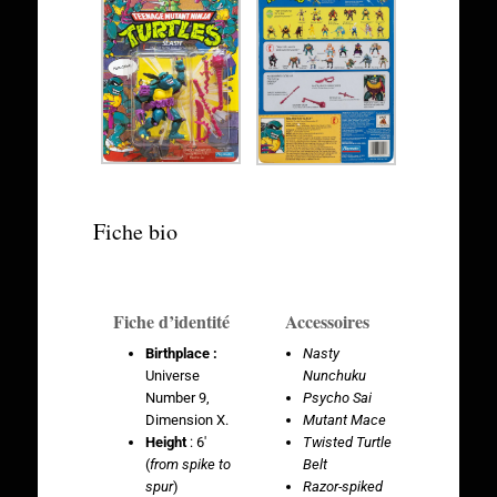
Fiche bio
Fiche d’identité
Accessoires
Birthplace :
Nasty
Universe
Nunchuku
Number 9,
Psycho Sai
Dimension X.
Mutant Mace
Height
: 6′
Twisted Turtle
(
from spike to
Belt
spur
)
Razor-spiked