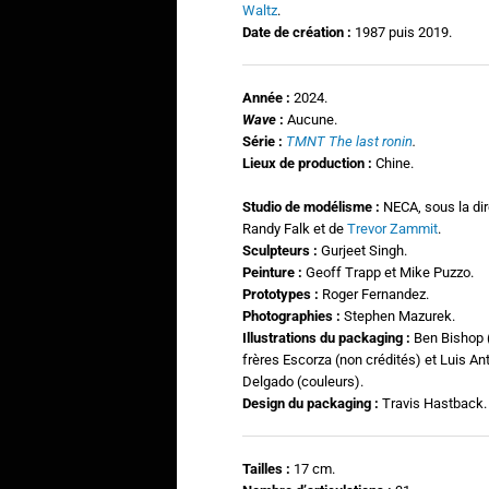
Waltz
.
Date de création :
1987 puis 2019.
Année :
2024.
Wave
:
Aucune.
Série :
TMNT The last ronin
.
Lieux de production :
Chine.
Studio de modélisme :
NECA, sous la dir
Randy Falk et de
Trevor Zammit
.
Sculpteurs :
Gurjeet Singh.
Peinture
:
Geoff Trapp et Mike Puzzo.
Prototypes :
Roger Fernandez.
Photographies
:
Stephen Mazurek.
Illustrations du packaging :
Ben Bishop 
frères Escorza (non crédités) et Luis An
Delgado (couleurs).
Design du packaging :
Travis Hastback.
Tailles :
17 cm.