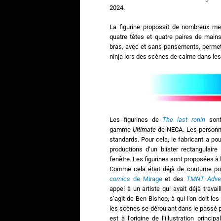
2024.
La figurine proposait de nombreux me
quatre têtes et quatre paires de main
bras, avec et sans pansements, permett
ninja lors des scènes de calme dans le
Les figurines de
The last ronin
sont
gamme
Ultimate
de NECA. Les personna
standards. Pour cela, le fabricant a p
productions d’un blister rectangulaire
fenêtre. Les figurines sont proposées à l
Comme cela était déjà de coutume p
comics
de Mirage
et des
TMNT Adve
appel à un artiste qui avait déjà travail
s’agit de Ben Bishop, à qui l’on doit le
les scènes se déroulant dans le passé 
est à l’origine de l’illustration princip