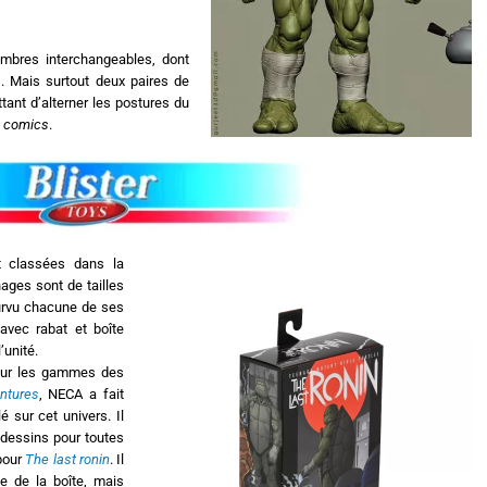
mbres interchangeables, dont
s. Mais surtout deux paires de
ant d’alterner les postures du
s
comics
.
 classées dans la
ges sont de tailles
ourvu chacune de ses
 avec rabat et boîte
’unité.
our les gammes des
ntures
, NECA a fait
lé sur cet univers. Il
s dessins pour toutes
pour
The last ronin
. Il
ale de la boîte, mais