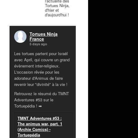
l'actualité des
Tortues Ninja,
d'hier et
d'aujourd'hui !
Tortues Ninja
France
5 days ago
Les tortues partent pour Israël
avec April, qui couvre un grand
évènement inter-religieux.
L'occasion rêvée pour les
adorateur d'Animus de faire
revenir leur "divinité" à la vie !
Retrouvez le résumé du TMNT
Adventures #53 sur le
Tortuepédia ! ➡
TMNT Adventures #53 :
The animus war, part. 1
(Archie Comics) -
Tortuepédia