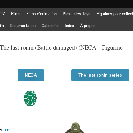
 TV
Films
Films d’animation
Playmates Toys
Figurines pour collec
dia
Documentation
Calendrier
Index
À propos
 The last ronin (Battle damaged) (NECA – Figurine
NECA
The last ronin series
et
Tom