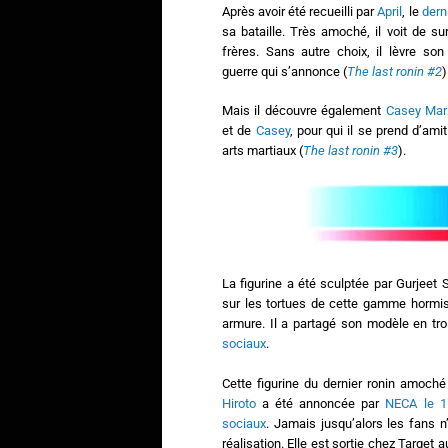
Après avoir été recueilli par
April
, le
dern
sa bataille. Très amoché, il voit de sur
frères. Sans autre choix, il lèvre son
guerre qui s’annonce (
The last ronin #2
)
Mais il découvre également
Casey Mar
et de
Casey
, pour qui il se prend d’amit
arts martiaux (
The last ronin #3
).
La figurine a été sculptée par Gurjeet S
sur les tortues de cette gamme hormis
armure. Il a partagé son modèle en tr
sociaux
.
Cette figurine du dernier ronin amoch
Hiroto
a été annoncée par
NECA le 11
sociaux
. Jamais jusqu’alors les fans n
réalisation. Elle est sortie chez Target 