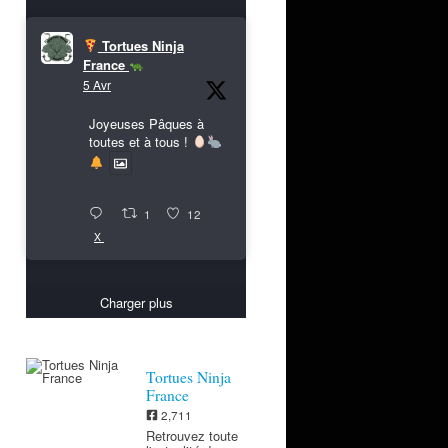
Tortues Ninja
France
5 Avr
Joyeuses Pâques à
toutes et à tous !
1
12
X
Charger plus
Tortues Ninja
France
2,711
Retrouvez toute