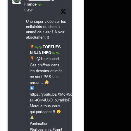
France
5 Avr
Une super vidéo sur les
celluloïds du dessin
animé de 1987 ! A voir
absolument !!
TORTUES
NINJA INFO
@Tenzoneart
Ces chiffres dans
les dessins animés
ne sont PAS une
erreur…
https://youtu.be/XMcR5or9N8A?
si=4C4r4U6O_bJrmNbR
Merci à tous ceux
qui partagent !!
#animation
#tortuesninja #tmnt