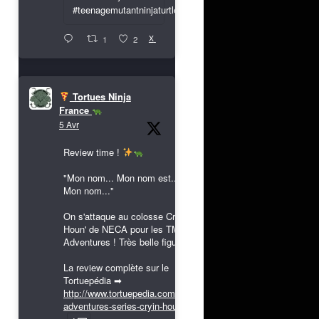
#teenagemutantninjaturtles
X
1
2
Tortues Ninja
France
5 Avr
Review time !
"Mon nom... Mon nom est...
Mon nom..."
On s'attaque au colosse Cryin'
Houn' de NECA pour les TMNT
Adventures ! Très belle figurine !
La review complète sur le
Tortuepédia ➡
http://www.tortuepedia.com/tmnt-
adventures-series-cryin-houn...