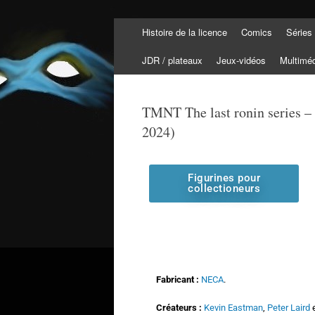
Histoire de la licence
Comics
Séries
Tortuepédia
L'encyclopédie des Tortues Ninja !
JDR / plateaux
Jeux-vidéos
Multimé
TMNT The last ronin series –
2024)
Figurines pour
collectioneurs
Fabricant :
NECA
.
Créateurs :
Kevin Eastman
,
Peter Laird