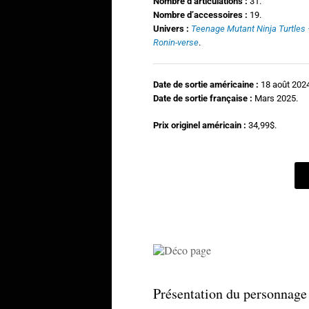
N
ombre d’articulations :
31.
Nombre d’accessoires :
19.
Univers :
Teenage Mutant Ninja Turtles
Ronin-verse
.
Date de sortie
américaine :
18 août 202
Date de sortie française :
Mars 2025.
Prix originel américain :
34,99$.
Présentation du personnage