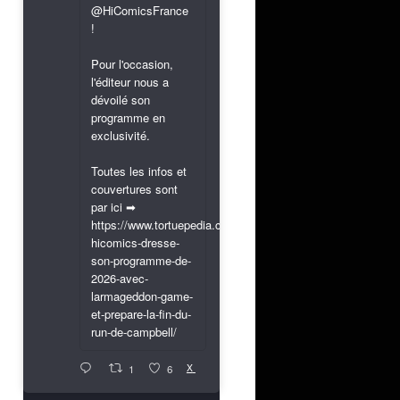
@HiComicsFrance
!
Pour l'occasion,
l'éditeur nous a
dévoilé son
programme en
exclusivité.
Toutes les infos et
couvertures sont
par ici ➡
https://www.tortuepedia.com/2026/03/31/exclusif-
hicomics-dresse-
son-programme-de-
2026-avec-
larmageddon-game-
et-prepare-la-fin-du-
run-de-campbell/
X
1
6