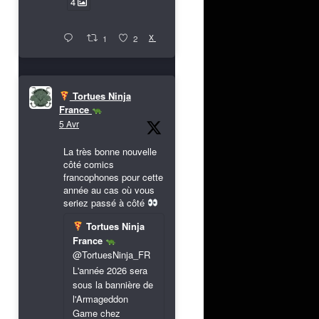
4
X
1
2
Tortues Ninja
France
5 Avr
La très bonne nouvelle
côté comics
francophones pour cette
année au cas où vous
seriez passé à côté
Tortues Ninja
France
@TortuesNinja_FR
L'année 2026 sera
sous la bannière de
l'Armageddon
Game chez