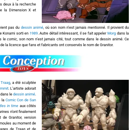
tous deux à la recherche
de la Dimension X et
 vient pas du
dessin animé
, où son nom n’est jamais mentionné. Il provient du
e Konami sorti en
1989
. Autre détail intéressant, il se fait appeler
Morg
dans la
s le
comic,
son nom n’est jamais cité, tout comme dans le dessin animé. Ce
l de la licence que fans et fabricants ont conservés le nom de Granitor.
e
Traag
, a été sculptée
ammit
. L’artiste adorait
 dans le
dessin animé
.
e la
Comic Con de San
tles in time
aux côtés
rines n’ont finalement
t de Granitor, version
es moules au moment de
visages de Traag et de