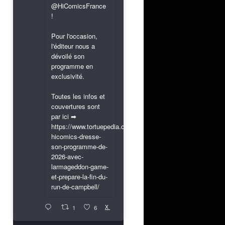
@HiComicsFrance
!
Pour l'occasion,
l'éditeur nous a
dévoilé son
programme en
exclusivité.
Toutes les infos et
couvertures sont
par ici ➡
https://www.tortuepedia.com/2026/03/31/exclusif-
hicomics-dresse-
son-programme-de-
2026-avec-
larmageddon-game-
et-prepare-la-fin-du-
run-de-campbell/
X
1
6