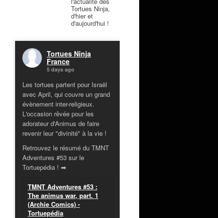
l'actualité des
Tortues Ninja,
d'hier et
d'aujourd'hui !
Tortues Ninja
France
5 days ago
Les tortues partent pour Israël
avec April, qui couvre un grand
évènement inter-religieux.
L'occasion rêvée pour les
adorateur d'Animus de faire
revenir leur "divinité" à la vie !
Retrouvez le résumé du TMNT
Adventures #53 sur le
Tortuepédia ! ➡
TMNT Adventures #53 :
The animus war, part. 1
(Archie Comics) -
Tortuepédia