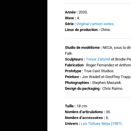
Année :
2020.
Wave
:
4.
Série :
Original cartoon series
.
Lieux de production :
Chine.
Studio de modélisme :
NECA, sous la di
Falk.
Sculpteurs :
Trevor Zammit
et Brodie Pe
Fabrication
: Roger Fernandez et Anthon
Prototype
: True Cast Studios.
Peinture
:
Jon Wadell et Geoffrey Trapp
Photographies
:
Stephen Mazurek.
Design du packaging :
Chris Raimo.
Taille :
18 cm.
N
ombre d’articulations :
35.
Nombre d’accessoires :
6.
Univers :
Les Tortues Ninja (1987)
.