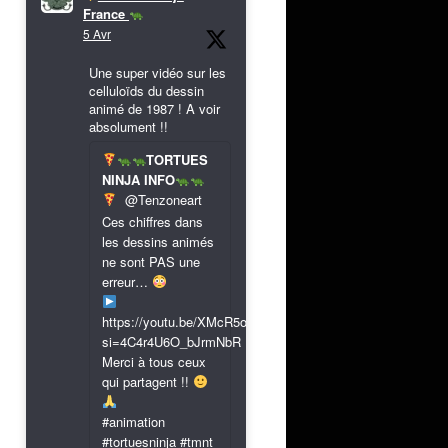
France
5 Avr
Une super vidéo sur les
celluloïds du dessin
animé de 1987 ! A voir
absolument !!
TORTUES
NINJA INFO
@Tenzoneart
Ces chiffres dans
les dessins animés
ne sont PAS une
erreur…
https://youtu.be/XMcR5or9N8A?
si=4C4r4U6O_bJrmNbR
Merci à tous ceux
qui partagent !!
#animation
#tortuesninja #tmnt