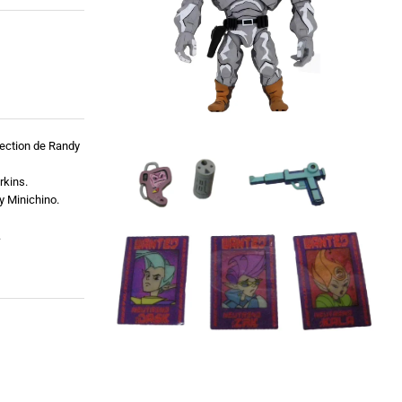
rection de Randy
rkins.
y Minichino.
.