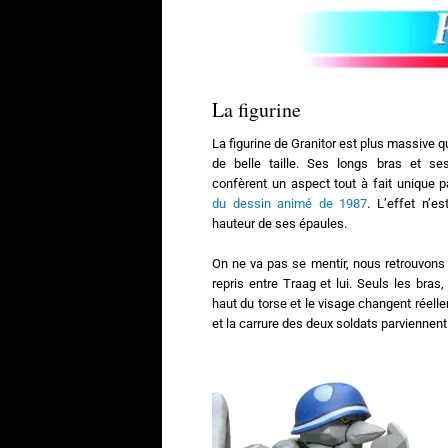
La figurine
La figurine de Granitor est plus massive q
de belle taille. Ses longs bras et se
confèrent un aspect tout à fait unique 
du dessin animé de 1987
. L’effet n’e
hauteur de ses épaules.
On ne va pas se mentir, nous retrouvon
repris entre Traag et lui. Seuls les bras
haut du torse et le visage changent réell
et la carrure des deux soldats parviennent