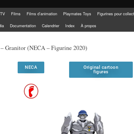
 TV
Films
Films d’animation
Playmates Toys
Figurines pour collec
dia
Documentation
Calendrier
Index
À propos
 – Granitor (NECA – Figurine 2020)
NECA
Original cartoon
figures