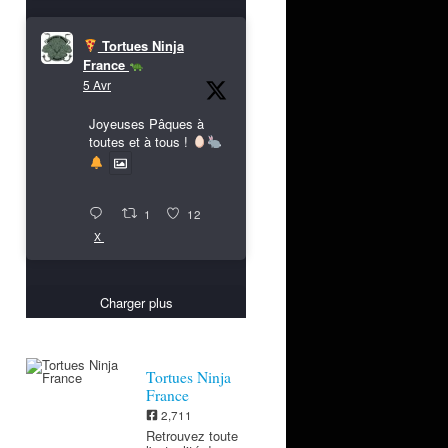
Tortues Ninja
France
5 Avr
Joyeuses Pâques à
toutes et à tous !
1
12
X
Charger plus
Tortues Ninja
France
2,711
Retrouvez toute