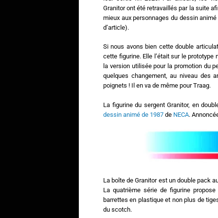
Granitor ont été retravaillés par la suite a
mieux aux personnages du dessin animé (
d’article).
Si nous avons bien cette double articula
cette figurine. Elle l’était sur le prototyp
la version utilisée pour la promotion du
quelques changement, au niveau des ar
poignets ! Il en va de même pour Traag.
La figurine du sergent Granitor, en doub
dessin animé de 1987
de
NECA
. Annoncée
La boîte de Granitor est un double pack a
La quatrième série de figurine propose
barrettes en plastique et non plus de tig
du scotch.