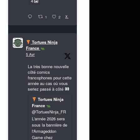
4
X
1
2
Tortues Ninja
France
5 Avr
La très bonne nouvelle
côté comics
francophones pour cette
année au cas où vous
seriez passé à côté
Tortues Ninja
France
@TortuesNinja_FR
L'année 2026 sera
sous la bannière de
l'Armageddon
Game chez