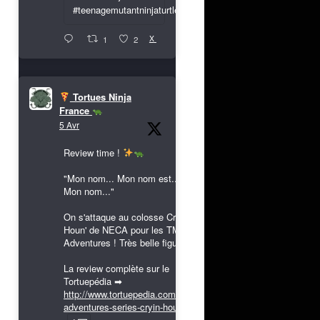
#teenagemutantninjaturtles
X
1
2
Tortues Ninja
France
5 Avr
Review time !
"Mon nom... Mon nom est...
Mon nom..."
On s'attaque au colosse Cryin'
Houn' de NECA pour les TMNT
Adventures ! Très belle figurine !
La review complète sur le
Tortuepédia ➡
http://www.tortuepedia.com/tmnt-
adventures-series-cryin-houn...