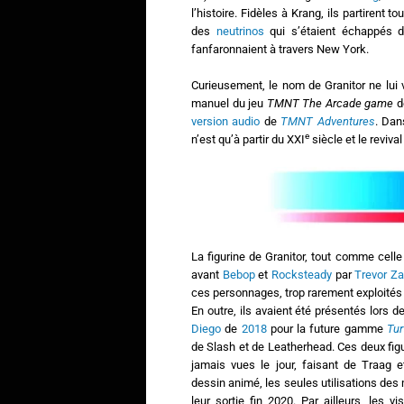
l’histoire. Fidèles à Krang, ils partirent 
des
neutrinos
qui s’étaient échappés 
fanfaronnaient à travers New York.
Curieusement, le nom de Granitor ne lui
manuel du jeu
TMNT The Arcade game
d
version audio
de
TMNT Adventures
. Dan
e
n’est qu’à partir du XXI
siècle et le reviva
La figurine de Granitor, tout comme cell
avant
Bebop
et
Rocksteady
par
Trevor Z
ces personnages, trop rarement exploités
En outre, ils avaient été présentés lors d
Diego
de
2018
pour la future gamme
Tur
de Slash et de Leatherhead. Ces deux figu
jamais vues le jour, faisant de Traag e
dessin animé, les seules utilisations d
leur sortie fin 2020. Par ailleurs, les 