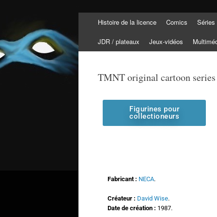
Histoire de la licence
Comics
Séries
Tortuepédia
L'encyclopédie des Tortues Ninja !
JDR / plateaux
Jeux-vidéos
Multimé
TMNT original cartoon series
Figurines pour
collectioneurs
Fabricant :
NECA
.
Créateur :
David Wise
.
Date de création :
1987.