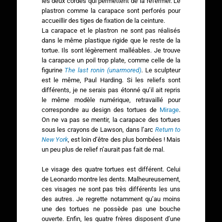
les deux cordes qui permettent de la refermer. Le
plastron comme la carapace sont perforés pour
accueillir des tiges de fixation de la ceinture.
La carapace et le plastron ne sont pas réalisés
dans le même plastique rigide que le reste de la
tortue. Ils sont légèrement malléables. Je trouve
la carapace un poil trop plate, comme celle de la
figurine
The last ronin (unarmored)
. Le sculpteur
est le même, Paul Harding. Si les reliefs sont
différents, je ne serais pas étonné qu’il ait repris
le même modèle numérique, retravaillé pour
correspondre au design des tortues de
Mirage
.
On ne va pas se mentir, la carapace des tortues
sous les crayons de Lawson, dans l’arc
Return to
New York
, est loin d’être des plus bombées ! Mais
un peu plus de relief n’aurait pas fait de mal.
Le visage des quatre tortues est différent. Celui
de Leonardo montre les dents. Malheureusement,
ces visages ne sont pas très différents les uns
des autres. Je regrette notamment qu’au moins
une des tortues ne possède pas une bouche
ouverte. Enfin, les quatre frères disposent d’une