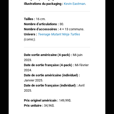
Illustrations du packaging :
Kevin Eastman
.
Tailles :
16 cm.
N
ombre d’articulations :
30.
Nombre d’accessoires :
4 + 13 communs.
Univers :
Teenage Mutant Ninja Turtles
(comic).
Date sortie américaine (4-pack) :
Mi-juin
2023.
Date de sortie française (4-pack) :
Mi-février
2024.
Date de sortie américaine (individuel) :
Janvier 2025.
Date de sortie française (individuel) :
Avril
2025.
Prix originel américain :
149,99$.
Prix unitaire :
34,96$.