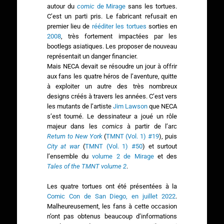
autour du
comic
de Mirage
sans les tortues.
C’est un parti pris. Le fabricant refusait en
premier lieu de
rééditer les tortues
sorties en
2008
, très fortement impactées par les
bootlegs asiatiques. Les proposer de nouveau
représentait un danger financier.
Mais NECA devait se résoudre un jour à offrir
aux fans les quatre héros de l’aventure, quitte
à exploiter un autre des très nombreux
designs créés à travers les années. C’est vers
les mutants de l’artiste
Jim Lawson
que NECA
s’est tourné. Le dessinateur a joué un rôle
majeur dans les
comics
à partir de l’arc
Return to New York
(
TMNT (Vol. 1) #19
), puis
City at war
(
TMNT (Vol. 1) #50
) et surtout
l’ensemble du
volume 2 de Mirage
et des
Tales of the TMNT volume 2
.
Les quatre tortues ont été présentées à la
Comic Con de San Diego, en juillet 2022
.
Malheureusement, les fans à cette occasion
n’ont pas obtenus beaucoup d’informations