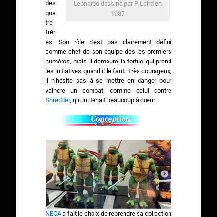
des
Leonardo dessiné par P. Laird en
qua
1987
tre
frèr
es. Son rôle n’est pas clairement défini
comme chef de son équipe dès les premiers
numéros, mais il demeure la tortue qui prend
les initiatives quand il le faut. Très courageux,
il n’hésite pas à se mettre en danger pour
vaincre un combat, comme celui contre
Shredder
, qui lui tenait beaucoup à cœur.
NECA
a fait le choix de reprendre sa collection