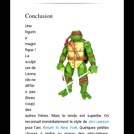
Conclusion
Une
figurin
e
magni
fique !
La
sculpt
ure de
Leona
rdo ne
diffèr
e pas
(beau
coup)
des
autres frères. Mais le rendu est superbe. On
reconnait immédiatement le style de
Jim Lawson
pour l’arc
Return to New York
. Quelques petites
choses à redire au niveau des articulations.