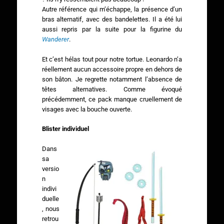
Autre référence qui m’échappe, la présence d’un
bras alternatif, avec des bandelettes. Il a été lui
aussi repris par la suite pour la figurine du
Wanderer
.
Et c’est hélas tout pour notre tortue. Leonardo n’a
réellement aucun accessoire propre en dehors de
son bâton. Je regrette notamment l’absence de
têtes alternatives. Comme évoqué
précédemment, ce pack manque cruellement de
visages avec la bouche ouverte.
Blister individuel
Dans
sa
versio
n
indivi
duelle
, nous
retrou