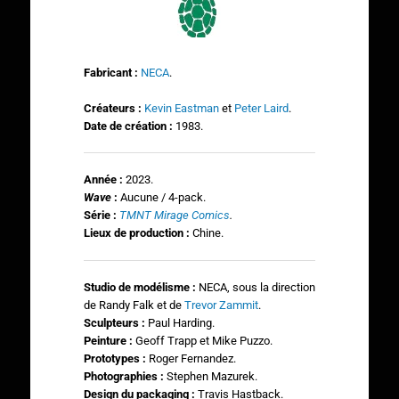
Fabricant :
NECA
.
Créateurs :
Kevin Eastman
et
Peter Laird
.
Date de création :
1983.
Année :
2023.
Wave
:
Aucune / 4-pack.
Série :
TMNT Mirage Comics
.
Lieux de production :
Chine.
Studio de modélisme :
NECA, sous la direction
de Randy Falk et de
Trevor Zammit
.
Sculpteurs :
Paul Harding.
Peinture
:
Geoff Trapp et Mike Puzzo.
Prototypes :
Roger Fernandez.
Photographies
:
Stephen Mazurek.
Design du packaging :
Travis Hastback.