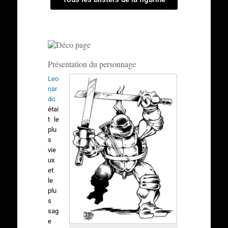
Présentation du personnage
Leo
nar
do
étai
t le
plu
s
vie
ux
et
le
plu
s
sag
e