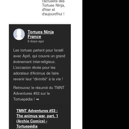
l'actualité des
Tortues Ninja,
d'hier et
d'aujourd'hui !
Tortues Ninja
France
6 days ago
Les tortues partent pour Israël
avec April, qui couvre un grand
évènement inter-religieux.
L'occasion rêvée pour les
adorateur d'Animus de faire
revenir leur "divinité" à la vie !
Retrouvez le résumé du TMNT
Adventures #53 sur le
Tortuepédia ! ➡
TMNT Adventures #53 :
The animus war, part. 1
(Archie Comics) -
Tortuepédia