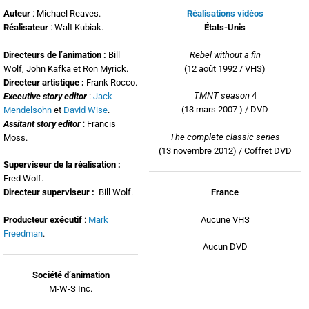
Auteur
: Michael Reaves.
Réalisations vidéos
Réalisateur
: Walt Kubiak.
États-Unis
Directeurs de l’animation :
Bill
Rebel without a fin
Wolf, John Kafka et Ron Myrick.
(12 août 1992 / VHS)
Directeur artistique :
Frank Rocco.
TMNT season
4
Executive story editor
:
Jack
(13 mars 2007 ) / DVD
Mendelsohn
et
David Wise
.
Assitant story editor
: Francis
The complete classic series
Moss.
(13 novembre 2012) / Coffret DVD
Superviseur de la réalisation :
Fred Wolf.
Directeur superviseur :
Bill Wolf.
France
Producteur exécutif
:
Mark
Aucune VHS
Freedman
.
Aucun DVD
Société d’animation
M-W-S Inc.