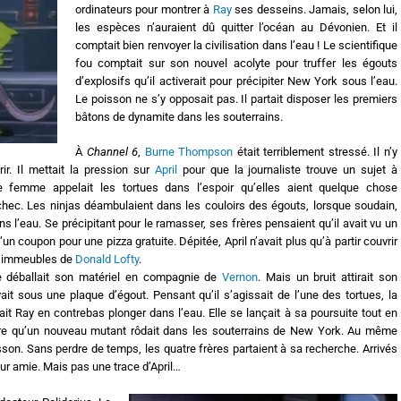
ordinateurs pour montrer à
Ray
ses desseins. Jamais, selon lui,
les espèces n’auraient dû quitter l’océan au Dévonien. Et il
comptait bien renvoyer la civilisation dans l’eau ! Le scientifique
fou comptait sur son nouvel acolyte pour truffer les égouts
d’explosifs qu’il activerait pour précipiter New York sous l’eau.
Le poisson ne s’y opposait pas. Il partait disposer les premiers
bâtons de dynamite dans les souterrains.
À
Channel 6
,
Burne Thompson
était terriblement stressé. Il n’y
r. Il mettait la pression sur
April
pour que la journaliste trouve un sujet à
ne femme appelait les tortues dans l’espoir qu’elles aient quelque chose
 échec. Les ninjas déambulaient dans les couloirs des égouts, lorsque soudain,
 l’eau. Se précipitant pour le ramasser, ses frères pensaient qu’il avait vu un
’un coupon pour une pizza gratuite. Dépitée, April n’avait plus qu’à partir couvrir
 d’immeubles de
Donald Lofty
.
ste déballait son matériel en compagnie de
Vernon
. Mais un bruit attirait son
ait sous une plaque d’égout. Pensant qu’il s’agissait de l’une des tortues, la
vait Ray en contrebas plonger dans l’eau. Elle se lançait à sa poursuite tout en
ndre qu’un nouveau mutant rôdait dans les souterrains de New York. Au même
isson. Sans perdre de temps, les quatre frères partaient à sa recherche. Arrivés
ur amie. Mais pas une trace d’April…