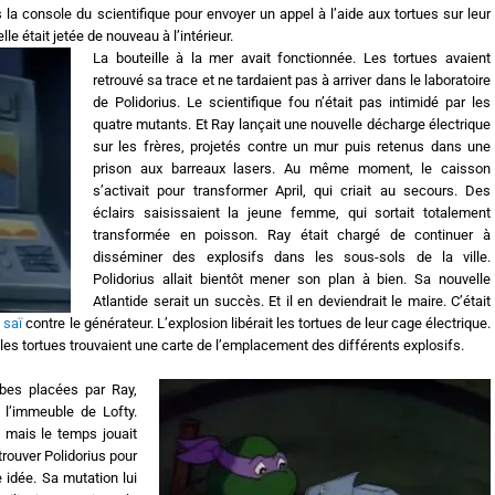
rs la console du scientifique pour envoyer un appel à l’aide aux tortues sur leur
le était jetée de nouveau à l’intérieur.
La bouteille à la mer avait fonctionnée. Les tortues avaient
retrouvé sa trace et ne tardaient pas à arriver dans le laboratoire
de Polidorius. Le scientifique fou n’était pas intimidé par les
quatre mutants. Et Ray lançait une nouvelle décharge électrique
sur les frères, projetés contre un mur puis retenus dans une
prison aux barreaux lasers. Au même moment, le caisson
s’activait pour transformer April, qui criait au secours. Des
éclairs saisissaient la jeune femme, qui sortait totalement
transformée en poisson. Ray était chargé de continuer à
disséminer des explosifs dans les sous-sols de la ville.
Polidorius allait bientôt mener son plan à bien. Sa nouvelle
Atlantide serait un succès. Et il en deviendrait le maire. C’était
n
saï
contre le générateur. L’explosion libérait les tortues de leur cage électrique.
 les tortues trouvaient une carte de l’emplacement des différents explosifs.
bes placées par Ray,
 l’immeuble de Lofty.
t, mais le temps jouait
trouver Polidorius pour
e idée. Sa mutation lui