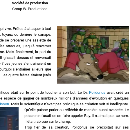
Société de production
Group W. Productions
qui-vive. Prêtes à attaquer à tout
tuyaux ou derrière le canapé,
 de se préparer une assiette de
des attaques, jusqu’à renverser
sse. Mais finalement, la part du
 Il glissait dessus et renversait
? Les jeunes s’entraînaient un
Pourquoi s’entraîner ailleurs que
? Les quatre frères étaient jetés
tifique était sur le point de toucher à son but. Le Dr.
Polidorius
avait créé un
une espèce de gagner de nombreux millions d’années d’évolution en quelques
isson
. Mais le scientifique n’avait pas prévu que sa création soit si intelligente.
Qu’elle puisse parler ou réfléchir de manière aussi avancée. Le
poisson refusait de se faire appeler Ray. Il n’aimait pas ce nom.
Il était rabroué sur le champ.
Trop fier de sa création, Polidorius se précipitait sur ses