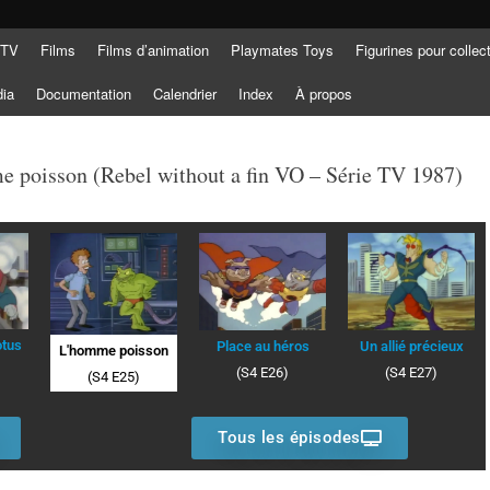
 TV
Films
Films d’animation
Playmates Toys
Figurines pour collec
dia
Documentation
Calendrier
Index
À propos
e poisson (Rebel without a fin VO – Série TV 1987)
otus
Place au héros
Un allié précieux
L'homme poisson
(S4 E26)
(S4 E27)
(S4 E25)
Tous les épisodes