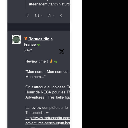
#teenagemutantninjaturtles
X
1
2
Tortues Ninja
France
5 Avr
Review time !
"Mon nom... Mon nom est...
Mon nom..."
On s'attaque au colosse Cryin'
Houn' de NECA pour les TMNT
Adventures ! Très belle figurine !
La review complète sur le
Tortuepédia ➡
http://www.tortuepedia.com/tmnt-
adventures-series-cryin-houn...