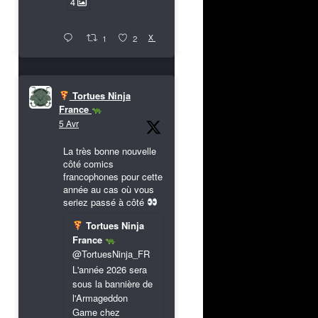
4
X
1
2
Tortues Ninja
France
5 Avr
La très bonne nouvelle
côté comics
francophones pour cette
année au cas où vous
seriez passé à côté
Tortues Ninja
France
@TortuesNinja_FR
L'année 2026 sera
sous la bannière de
l'Armageddon
Game chez