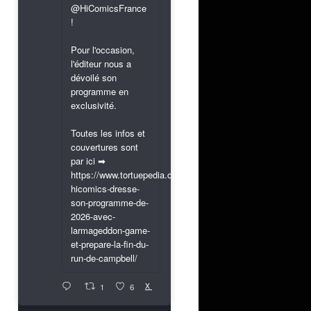
@HiComicsFrance
!
Pour l'occasion,
l'éditeur nous a
dévoilé son
programme en
exclusivité.
Toutes les infos et
couvertures sont
par ici ➡
https://www.tortuepedia.com/2026/03/31/exclusif-
hicomics-dresse-
son-programme-de-
2026-avec-
larmageddon-game-
et-prepare-la-fin-du-
run-de-campbell/
X
1
6