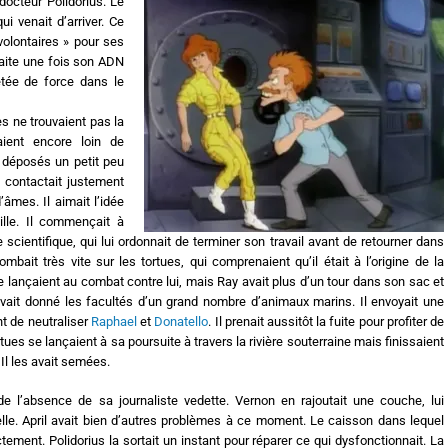
docteur Polidorius. Le
qui venait d’arriver. Ce
 volontaires » pour ses
rfaite une fois son ADN
jetée de force dans le
s ne trouvaient pas la
aient encore loin de
é déposés un petit peu
 contactait justement
’âmes. Il aimait l’idée
ille. Il commençait à
 le scientifique, qui lui ordonnait de terminer son travail avant de retourner dans
mbait très vite sur les tortues, qui comprenaient qu’il était à l’origine de la
e lançaient au combat contre lui, mais Ray avait plus d’un tour dans son sac et
i avait donné les facultés d’un grand nombre d’animaux marins. Il envoyait une
t de neutraliser
Raphael
et
Donatello
. Il prenait aussitôt la fuite pour profiter de
ues se lançaient à sa poursuite à travers la rivière souterraine mais finissaient
 Il les avait semées.
e l’absence de sa journaliste vedette. Vernon en rajoutait une couche, lui
nelle. April avait bien d’autres problèmes à ce moment. Le caisson dans lequel
ctement. Polidorius la sortait un instant pour réparer ce qui dysfonctionnait. La