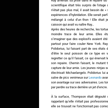
Ray amenait sa prise dans le repaire du 
scientifique était très surpris de l’otage 
n’était pas plus mal, il avait besoin de «
expériences d’hybridation. Elle serait pa
mélangé à celui d’un thon ! Elle était 
caisson qui avait vu naître Ray…
Après des heures de recherche, les tortue
moindre trace de leur amie. Elles ét
s’imaginer que des explosifs avaient ét
partout pour faire couler New York. Ray
Polidorius, lui faisant part de ses états d
d’être le seul poisson de ce type en v
regretter ce qu’il faisait, ce qui énervait
son repaire. Chemin faisant, le mutant to
capture de leur amie. Les jeunes ninjas s
électrisait Michaelangelo. Polidorius lu
salve de pics venimeux sur
Leonardo
avan
son avantage sur ses adversaires. Les tort
par perdre sa trace derrière un jet d’encre.
À la surface, Thompson était dégouté d
rappelant qu’elle n’était pas profession
elle se trouvait ne fonctionnait pas corre