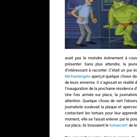
avait pas le moindre évènement à couvri
présenter. Sans plus attendre, la jeu
d’intéressant à raconter. C’était un pur
Michaelangelo
aperçut quelque chose dans
de leurs ennemis. Il s’agissait en réalité d
l’inauguration de la prochaine résidence
Une fois arrivée sur place, la journali
attention. Quelque chose de vert l’observ
journaliste soulevait la plaque et aperce
contactant les tortues pour leur appre
moment, elle se faisait enlever par le po
sur place, ils trouvaient le
tortuecom’
de le