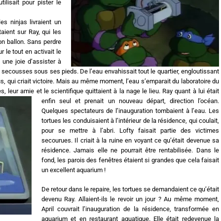
tilisait pour pister le
es ninjas livraient un
aient sur Ray, qui les
n ballon. Sans perdre
r le tout en activait le
t une joie d’assister à
s secousses sous ses pieds. De l’eau envahissait tout le quartier, engloutissant
ius, qui criait victoire. Mais au même moment, l’eau s’emparait du laboratoire du
 leur amie et le scientifique quittaient à la nage le lieu. Ray quant à lui était
enfin seul et prenait un nouveau départ, direction l’océan.
Quelques spectateurs de l’inauguration tombaient à l’eau. Les
tortues les conduisaient à l’intérieur de la résidence, qui coulait,
pour se mettre à l’abri. Lofty faisait partie des victimes
secourues. Il criait à la ruine en voyant ce qu’était devenue sa
résidence. Jamais elle ne pourrait être rentabilisée. Dans le
fond, les parois des fenêtres étaient si grandes que cela faisait
un excellent aquarium !
De retour dans le repaire, les tortues se demandaient ce qu’était
devenu Ray. Allaient-ils le revoir un jour ? Au même moment,
April couvrait l’inauguration de la résidence, transformée en
aquarium et en restaurant aquatique. Elle était redevenue la