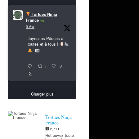
Tortues Ninja
France
5 Avr
Joyeuses Pâques à
toutes et à tous !
1
12
X
Charger plus
Tortues Ninja
France
2,711
Retrouvez toute