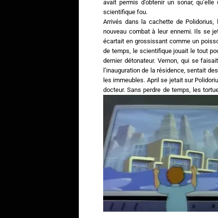
avait permis d’obtenir un sonar, qu’elle u
scientifique fou.
Arrivés dans la cachette de Polidorius, l
nouveau combat à leur ennemi. Ils se jet
écartait en grossissant comme un poisso
de temps, le scientifique jouait le tout pou
dernier détonateur. Vernon, qui se faisai
l’inauguration de la résidence, sentait de
les immeubles. April se jetait sur Polidor
docteur. Sans perdre de temps, les tortues,