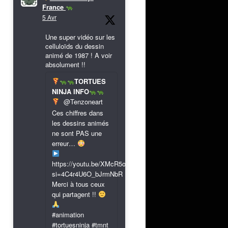
France
5 Avr
Une super vidéo sur les
celluloïds du dessin
animé de 1987 ! A voir
absolument !!
TORTUES
NINJA INFO
@Tenzoneart
Ces chiffres dans
les dessins animés
ne sont PAS une
erreur…
https://youtu.be/XMcR5or9N8A?
si=4C4r4U6O_bJrmNbR
Merci à tous ceux
qui partagent !!
#animation
#tortuesninja #tmnt