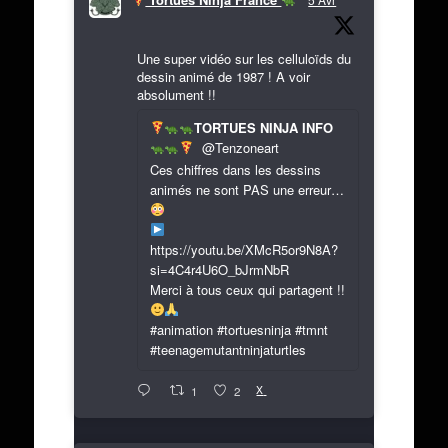
Une super vidéo sur les celluloïds du
dessin animé de 1987 ! A voir
absolument !!
TORTUES NINJA INFO
@Tenzoneart
Ces chiffres dans les dessins
animés ne sont PAS une erreur…
https://youtu.be/XMcR5or9N8A?
si=4C4r4U6O_bJrmNbR
Merci à tous ceux qui partagent !!
#animation #tortuesninja #tmnt
#teenagemutantninjaturtles
X
1
2