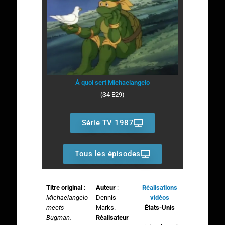
À quoi sert Michaelangelo
(S4 E29)
Série TV 1987
Tous les épisodes
Titre original :
Auteur
:
Réalisations
Michaelangelo
Dennis
vidéos
meets
Marks.
États-Unis
Bugman.
Réalisateur