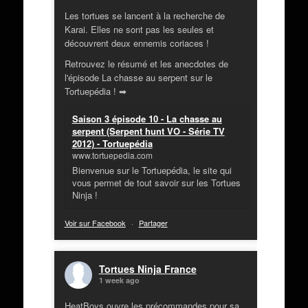
Les tortues se lancent à la recherche de
Karai. Elles ne sont pas les seules et
découvrent deux ennemis coriaces !
Retrouvez le résumé et les anecdotes de
l'épisode La chasse au serpent sur le
Tortuepédia ! ➡
Saison 3 épisode 10 - La chasse au
serpent (Serpent hunt VO - Série TV
2012) - Tortuepédia
www.tortuepedia.com
Bienvenue sur le Tortuepédia, le site qui
vous permet de tout savoir sur les Tortues
Ninja !
Voir sur Facebook
·
Partager
Tortues Ninja France
1 week ago
HeatBoys ouvre les précommandes pour sa