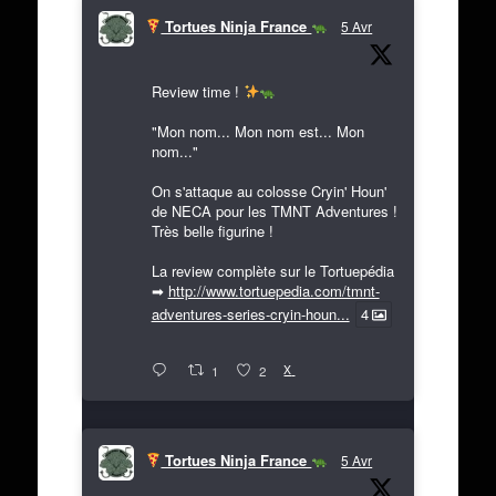
Tortues Ninja France
5 Avr
Review time !
"Mon nom... Mon nom est... Mon
nom..."
On s'attaque au colosse Cryin' Houn'
de NECA pour les TMNT Adventures !
Très belle figurine !
La review complète sur le Tortuepédia
➡
http://www.tortuepedia.com/tmnt-
adventures-series-cryin-houn...
4
X
1
2
Tortues Ninja France
5 Avr