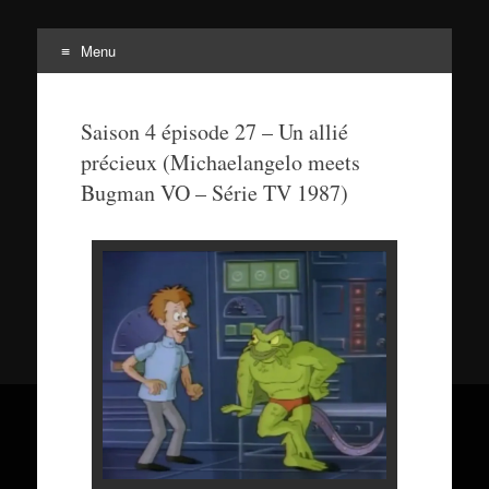
Menu
Tortuepédia
L'encyclopédie des Tortues Ninja !
Saison 4 épisode 27 – Un allié
précieux (Michaelangelo meets
Bugman VO – Série TV 1987)