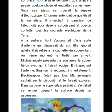
sur place.
April
avait le sentiment qu’il allait s’y
passer quelque chose et enquêtait sur les lieux.
Sous ses pieds se trouvait le repaire
d’Electrozapper. L’homme entendait ce que disait
la journaliste. Il cherchait à canaliser de
l’électricité pour devenir surpuissant et pouvoir
contrôler tous les courants électriques de la
Terre.
À la surface, April s’approchait d’une sorte
d’antenne qui dépassait du sol. Elle ignorait
qu’elle était reliée à la cachette du super-vilain.
Au même moment, le
Turtle van
arrivait.
Michaelangelo présentait à son amie le super-
héros avec qui il faisait équipe. En inspectant
l’antenne, Bugman la reconnut immédiatement.
Electrozapper n’était pas loin. Michaelangelo
sautait sur le dispositif et le faisait exploser.
Dans sa base, le super-vilain pestait et s’en allait
se venger, gagnant la surface depuis un
ascenseur.