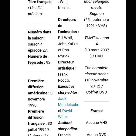
Michaelangelo
Titre français
: Walt
meets
:
Un allié
Kubiak.
Bugman
précieux.
Directeurs
(25 septembre
de
1991 / VHS)
l’animation :
Numéro dans
TMNT season
Bill Wolf,
la saison :
4
John Kafka
saison 4
(13 mars 2007
et Ron
épisode 27.
) / DVD
Myrick.
Numéro de
Directeur
l’épisode :
92.
The complete
artistique :
classic series
Frank
(13 novembre
Rocco.
Première
2012) /
Executive
diffusion
Coffret DVD
story editor
:
américaine :
3
Jack
novembre
Mendelsohn
1990.
France
et
David
Première
Wise
.
diffusion
Aucune VHS
Assitant
française :
30
story editor
:
juillet 1994 ?
Aucun DVD
Francis
(Antenne 2).