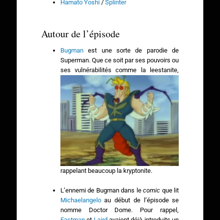
Hamato Yoshi
/
Splinter
Autour de l’épisode
Bugman
est une sorte de parodie de
Superman. Que ce soit par ses pouvoirs ou
ses
vulnérabilités comme la leestanite,
rappelant beaucoup la kryptonite.
L’ennemi de Bugman dans le
comic
que lit
Michaelangelo
au début de l’épisode se
nomme Doctor Dome. Pour rappel,
Eastman
et
Laird
avaient déjà introduits un