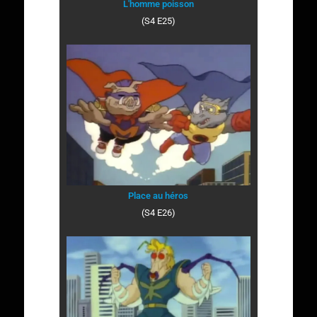
L'homme poisson
(S4 E25)
Place au héros
(S4 E26)