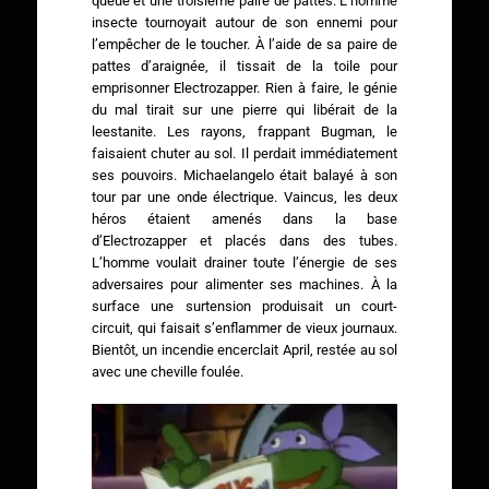
queue et une troisième paire de pattes. L’homme
insecte tournoyait autour de son ennemi pour
l’empêcher de le toucher. À l’aide de sa paire de
pattes d’araignée, il tissait de la toile pour
emprisonner Electrozapper. Rien à faire, le génie
du mal tirait sur une pierre qui libérait de la
leestanite. Les rayons, frappant Bugman, le
faisaient chuter au sol. Il perdait immédiatement
ses pouvoirs. Michaelangelo était balayé à son
tour par une onde électrique. Vaincus, les deux
héros étaient amenés dans la base
d’Electrozapper et placés dans des tubes.
L’homme voulait drainer toute l’énergie de ses
adversaires pour alimenter ses machines. À la
surface une surtension produisait un court-
circuit, qui faisait s’enflammer de vieux journaux.
Bientôt, un incendie encerclait April, restée au sol
avec une cheville foulée.