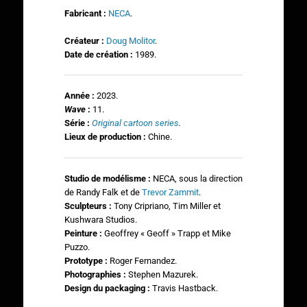
Fabricant :
NECA
.
Créateur :
Doug Molitor
.
Date de création :
1989.
Année :
2023.
Wave
:
11.
Série :
Original cartoon series
.
Lieux de production :
Chine.
Studio de modélisme :
NECA, sous la direction
de Randy Falk et de
Trevor Zammit
.
Sculpteurs :
Tony Cripriano, Tim Miller et
Kushwara Studios.
Peinture
:
Geoffrey « Geoff » Trapp et Mike
Puzzo.
Prototype :
Roger Fernandez.
Photographies
:
Stephen Mazurek.
Design du packaging :
Travis Hastback.