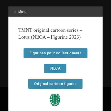
Menu
Tortuepédia
L'encyclopédie des Tortues Ninja !
TMNT original cartoon series –
Lotus (NECA – Figurine 2023)
Figurines pour collectioneurs
NECA
Original cartoon figures