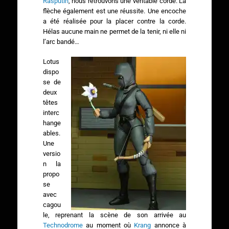
Rasputin
, nous retrouvons une véritable corde. La
flèche également est une réussite. Une encoche
a été réalisée pour la placer contre la corde.
Hélas aucune main ne permet de la tenir, ni elle ni
l’arc bandé…
Lotus
dispo
se de
deux
têtes
interc
hange
ables.
Une
versio
n la
propo
se
avec
cagou
le, reprenant la scène de son arrivée au
Technodrome
au moment où
Krang
annonce à