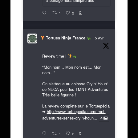
#teenagemutantninjaturtles
X
1
2
Tortues Ninja France
5 Avr
Review time !
"Mon nom... Mon nom est... Mon
nom..."
On s'attaque au colosse Cryin' Houn'
de NECA pour les TMNT Adventures !
Très belle figurine !
La review complète sur le Tortuepédia
➡
http://www.tortuepedia.com/tmnt-
adventures-series-cryin-houn...
4
X
1
2