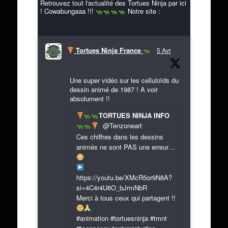
Retrouvez tout l'actualité des Tortues Ninja par ici
! Cowabungaaa !!!
Notre site :
Tortues Ninja France
5 Avr
Une super vidéo sur les celluloïds du
dessin animé de 1987 ! A voir
absolument !!
TORTUES NINJA INFO
@Tenzoneart
Ces chiffres dans les dessins
animés ne sont PAS une erreur…
https://youtu.be/XMcR5or9N8A?
si=4C4r4U6O_bJrmNbR
Merci à tous ceux qui partagent !!
#animation #tortuesninja #tmnt