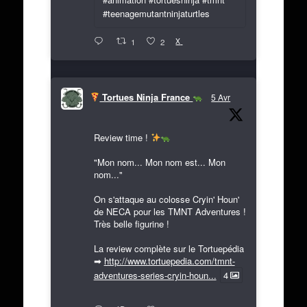
#teenagemutantninjaturtles
X
1
2
Tortues Ninja France
5 Avr
Review time !
"Mon nom... Mon nom est... Mon
nom..."
On s'attaque au colosse Cryin' Houn'
de NECA pour les TMNT Adventures !
Très belle figurine !
La review complète sur le Tortuepédia
➡
http://www.tortuepedia.com/tmnt-
adventures-series-cryin-houn...
4