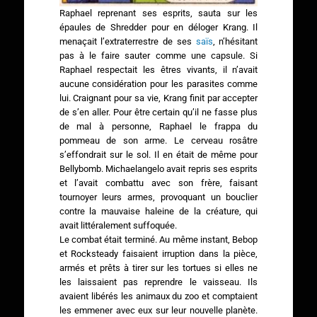
Raphael reprenant ses esprits, sauta sur les
épaules de Shredder pour en déloger Krang. Il
menaçait l’extraterrestre de ses
saïs
, n’hésitant
pas à le faire sauter comme une capsule. Si
Raphael respectait les êtres vivants, il n’avait
aucune considération pour les parasites comme
lui. Craignant pour sa vie, Krang finit par accepter
de s’en aller. Pour être certain qu’il ne fasse plus
de mal à personne, Raphael le frappa du
pommeau de son arme. Le cerveau rosâtre
s’effondrait sur le sol. Il en était de même pour
Bellybomb. Michaelangelo avait repris ses esprits
et l’avait combattu avec son frère, faisant
tournoyer leurs armes, provoquant un bouclier
contre la mauvaise haleine de la créature, qui
avait littéralement suffoquée.
Le combat était terminé. Au même instant, Bebop
et Rocksteady faisaient irruption dans la pièce,
armés et prêts à tirer sur les tortues si elles ne
les laissaient pas reprendre le vaisseau. Ils
avaient libérés les animaux du zoo et comptaient
les emmener avec eux sur leur nouvelle planète.