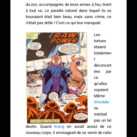
du zoo, accompagnés de leurs armes à feu, tirant
à tout va. Le paradis naturel dans lequel ils se
trouvaient était bien beau, mais sans crime, ce
n’était pas drôle ! C’est ce qui leur manquait.
Les
tortues
étaient
totalemen
t
déconcert
ées par
ce
qu’elles
voyaient.
Même
Shredder
ne
méritait
pas un tel
destin. Quand
Krang
en aurait assez de ce
nouveau corps, il envisageait de se servir de celui