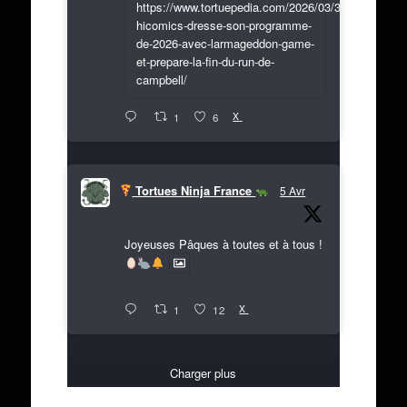
https://www.tortuepedia.com/2026/03/31/exclusif-
hicomics-dresse-son-programme-
de-2026-avec-larmageddon-game-
et-prepare-la-fin-du-run-de-
campbell/
X
1
6
Tortues Ninja France
5 Avr
Joyeuses Pâques à toutes et à tous !
X
1
12
Charger plus