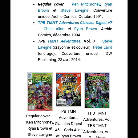
Regular cover
–
Ken Mitchroney
,
Ryan
Brown
et
Steve Lavigne
. Couverture
unique. Archie Comics, Octobre 1991.
TPB TMNT Adventures
Classics Digest #7
–
Chris Allan
et
Ryan Brown
. Archie
Comics, décembre 1994.
TPB
TMNT Adventures
, Vol. 7
–
Steve
Lavigne
(crayonné et couleur),
Peter Laird
(encrage). Couverture unique. IDW
Publishing, 23 avril 2014.
TPB TMNT
TPB TMNT
Regular cover –
Adventures
Adventures, Vol.
Ken Mitchroney,
Classics Digest
TPB TMNT
Ryan Brown et
#6 – Chris Allan
Adventures, Vol.
Steve Lavigne
et Ryan Brown
7 – Steve