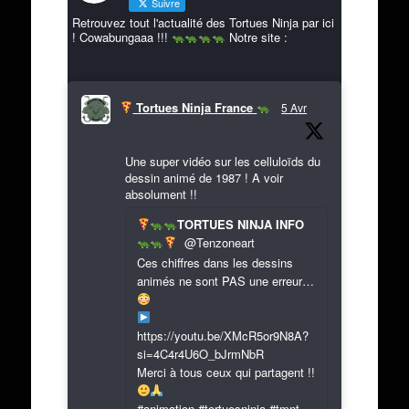
Suivre
Retrouvez tout l'actualité des Tortues Ninja par ici
! Cowabungaaa !!!
Notre site :
Tortues Ninja France
5 Avr
Une super vidéo sur les celluloïds du
dessin animé de 1987 ! A voir
absolument !!
TORTUES NINJA INFO
@Tenzoneart
Ces chiffres dans les dessins
animés ne sont PAS une erreur…
https://youtu.be/XMcR5or9N8A?
si=4C4r4U6O_bJrmNbR
Merci à tous ceux qui partagent !!
#animation #tortuesninja #tmnt