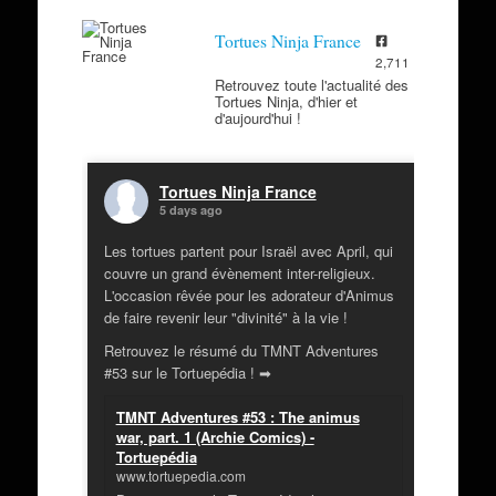
Tortues Ninja France
2,711
Retrouvez toute l'actualité des
Tortues Ninja, d'hier et
d'aujourd'hui !
Tortues Ninja France
5 days ago
Les tortues partent pour Israël avec April, qui
couvre un grand évènement inter-religieux.
L'occasion rêvée pour les adorateur d'Animus
de faire revenir leur "divinité" à la vie !
Retrouvez le résumé du TMNT Adventures
#53 sur le Tortuepédia ! ➡
TMNT Adventures #53 : The animus
war, part. 1 (Archie Comics) -
Tortuepédia
www.tortuepedia.com