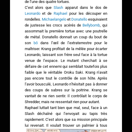
de l’une des quatre tortues.
C’est alors que
Slash
apparut dans le dos de
Leonardo
et de
Raphael
pour les découper en
rondelles.
Michaelangelo
et
Donatello
esquivaient
de justesse les crocs acérés de
Bellybomb
, qui
assommait la première tortue avec une poutrelle
de métal. Donatello donnait un coup du bout de
son
bō
dans l’œil de l’extraterrestre pour le
maîtriser. Krang profitait de la mêlée pour écarter
Leonardo, laissant son frère seul face à la tortue
venue de l’espace. Le mutant cherchait à se
défaire de cet ennemi qui semblait toutefois plus
faible que le véritable Oroku Saki. Krang n’avait
pas encore tout le contrôle de son hôte. Après
l’avoir bousculé, Leonardo n’hésitait pas à donner
des coups de sabres sur la poitrine. Krang se
vantait de ne rien sentir. Il contrôlait le corps de
Shredder, mais ne ressentait rien pour autant.
Raphael luttait tant bien que mal, seul, face à un
Slash déchaîné qui l’envoyait au tapis très
rapidement. C’est alors que sa mission principale
lui revenait.
Il voulait trouver un palmier à tous