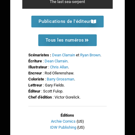
The last sea-serpent
Publications de l'éditeur
Tous les numéros
Scénaristes :
Dean Clarrain
et
Ryan Brown
.
Écriture
:
Dean Clarrain
.
Illustrateur
:
Chris Allan
.
Encreur
: Rod Ollerenshaw.
Coloriste
:
Barry Grossman
.
Lettreur
: Gary Fields.
Éditeur
: Scott Fulop.
Chef d’édition
: Victor Gorelick.
Éditions
Archie Comics
(US)
IDW Publishing
(US)