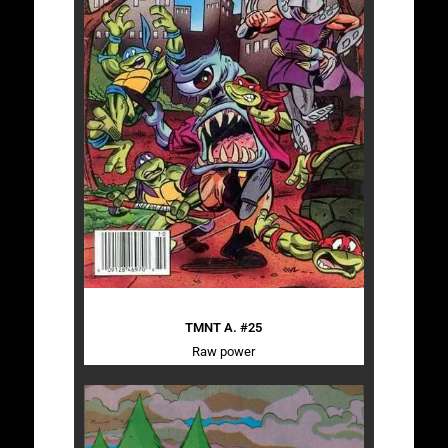
TMNT A. #25
Raw power