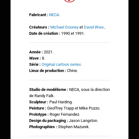
Fabricant :
NECA
.
Créateurs :
Michael Dooney
et
David Wise
..
Date de création :
1990 et 1991.
Année :
2021.
Wave
:
8.
Série :
Original cartoon series
.
Lieux de production :
Chine.
Studio de modélisme :
NECA, sous la direction
de Randy Falk.
Sculpteur :
Paul Harding.
Peinture
:
Geoffrey Trapp et Mike Puzzo.
Prototype :
Roger Fernandez.
Design du packaging :
Jason Langston.
Photographies
:
Stephen Mazurek.