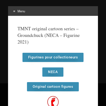
Menu
Tortuepédia
L'encyclopédie des Tortues Ninja !
TMNT original cartoon series –
Groundchuck (NECA – Figurine
2021)
Figurines pour collectioneurs
NECA
Original cartoon figures