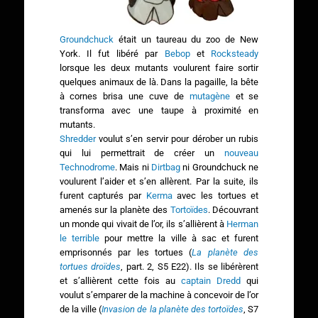
Groundchuck
était un taureau du zoo de New
York. Il fut libéré par
Bebop
et
Rocksteady
lorsque les deux mutants voulurent faire sortir
quelques animaux de là. Dans la pagaille, la bête
à cornes brisa une cuve de
mutagène
et se
transforma avec une taupe à proximité en
mutants.
Shredder
voulut s’en servir pour dérober un rubis
qui lui permettrait de créer un
nouveau
Technodrome
. Mais ni
Dirtbag
ni Groundchuck ne
voulurent l’aider et s’en allèrent. Par la suite, ils
furent capturés par
Kerma
avec les tortues et
amenés sur la planète des
Tortoïdes
. Découvrant
un monde qui vivait de l’or, ils s’allièrent à
Herman
le terrible
pour mettre la ville à sac et furent
emprisonnés par les tortues (
La planète des
tortues droïdes
, part. 2, S5 E22). Ils se libérèrent
et s’allièrent cette fois au
captain Dredd
qui
voulut s’emparer de la machine à concevoir de l’or
de la ville (
Invasion de la planète des tortoïdes
, S7