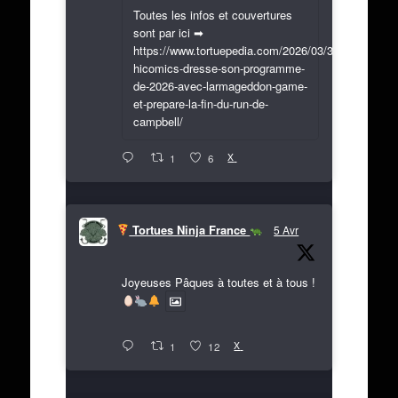
Toutes les infos et couvertures
sont par ici ➡
https://www.tortuepedia.com/2026/03/31/exclusif-
hicomics-dresse-son-programme-
de-2026-avec-larmageddon-game-
et-prepare-la-fin-du-run-de-
campbell/
X
1
6
Tortues Ninja France
5 Avr
Joyeuses Pâques à toutes et à tous !
X
1
12