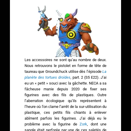
Les accessoires ne sont qu’au nombre de deux.
Nous retrouvons le pistolet en forme de tête de
taureau que Groundchuck utilise dès l’épisode
La
planète des tortues droïdes
, part. 2 (S5 E22). J’ai
eu un « petit » souci avec la gâchette. NECA a sa
fâcheuse manie depuis 2020 de fixer ses
figurines avec des fils de plastiques. Outre
l’aberration écologique qu’ils représentent à
l’heure où l’on clame l’arrêt de la sur-utilisation du
plastique, ces petits fils chiants à enlever
abîment parfois les figurines. J’ai déjà eu le
problème avec la figurine de
Zork
, dont une
sangle était perforée par une de ces saletés de