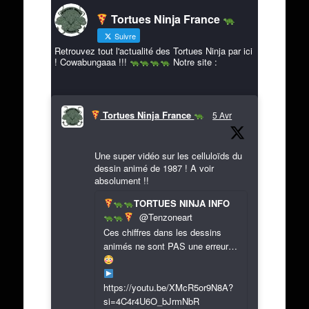
Tortues Ninja France
Suivre
Retrouvez tout l'actualité des Tortues Ninja par ici
! Cowabungaaa !!!
Notre site :
Tortues Ninja France
5 Avr
Une super vidéo sur les celluloïds du
dessin animé de 1987 ! A voir
absolument !!
TORTUES NINJA INFO
@Tenzoneart
Ces chiffres dans les dessins
animés ne sont PAS une erreur…
https://youtu.be/XMcR5or9N8A?
si=4C4r4U6O_bJrmNbR