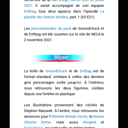
2021
. Il serait accompagné de son équipier
Dirtbag
, tous deux apparus dans l’épisode
La
planète des tortues droïdes
, part. 1 (S5 E21).
Les
précommandes du pack
de Groundchuck et
de Dirtbag ont été ouvertes sur le site de NECA le
2 novembre 2021.
La boîte de
Groundchuck
et de
Dirtbag
est de
format standard, similaire à celles des derniers
gros personnages sortis jusqu’ici. À l’intérieur,
nous retrouvons les deux figurines, visibles
depuis une fenêtre en plastique.
Les illustrations proviennent des clichés de
Stephen Mazurek. À l’arrière, nous retrouvons les
annonces pour l’
Ultimate Mondo Gecko
, le
Deluxe
Chrome Dome
, mais aussi
Wingnut
et
Screwloose
, qui sont sortis en même temps.