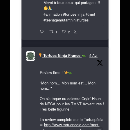
Merci à tous ceux qui partagent !!
#animation #tortuesninja #tmnt
#teenagemutantninjaturtles
X
1
2
Tortues Ninja France
5 Avr
Review time !
"Mon nom... Mon nom est... Mon
nom..."
On s'attaque au colosse Cryin' Houn'
de NECA pour les TMNT Adventures !
Très belle figurine !
La review complète sur le Tortuepédia
➡
http://www.tortuepedia.com/tmnt-