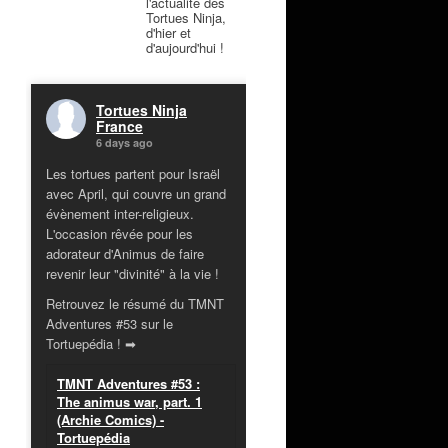
l'actualité des
Tortues Ninja,
d'hier et
d'aujourd'hui !
Tortues Ninja
France
6 days ago
Les tortues partent pour Israël
avec April, qui couvre un grand
évènement inter-religieux.
L'occasion rêvée pour les
adorateur d'Animus de faire
revenir leur "divinité" à la vie !
Retrouvez le résumé du TMNT
Adventures #53 sur le
Tortuepédia ! ➡
TMNT Adventures #53 :
The animus war, part. 1
(Archie Comics) -
Tortuepédia