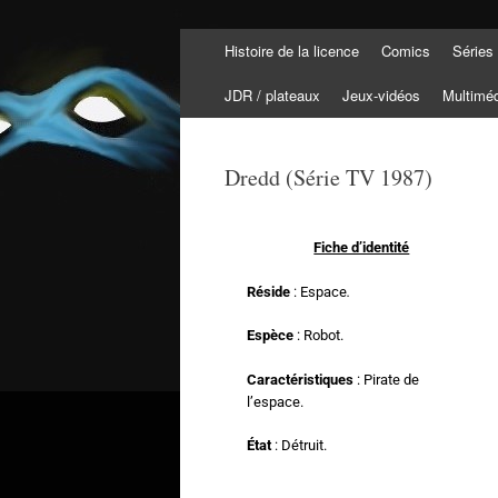
Histoire de la licence
Comics
Séries
Tortuepédia
L'encyclopédie des Tortues Ninja !
JDR / plateaux
Jeux-vidéos
Multimé
Dredd (Série TV 1987)
Fiche d’identité
Réside
: Espace
.
Espèce
: Robot.
Caractéristiques
: Pirate de
l’espace.
État
: Détruit.