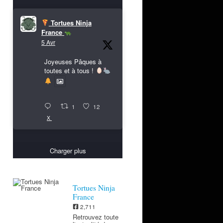
Tortues Ninja
France
5 Avr
Joyeuses Pâques à
toutes et à tous !
1
12
X
Charger plus
Tortues Ninja
France
2,711
Retrouvez toute