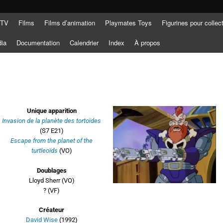
 TV
Films
Films d’animation
Playmates Toys
Figurines pour collec
dia
Documentation
Calendrier
Index
À propos
Unique apparition
Invasion de la planète des tortoïdes
(S7 E21)
Escape from the planet of the
turtleoïds
(VO)
Doublages
Lloyd Sherr (VO)
? (VF)
Créateur
David Wise
(1992)