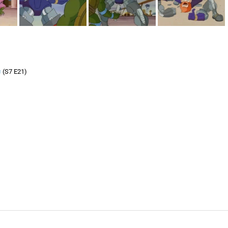
s
(S7 E21)