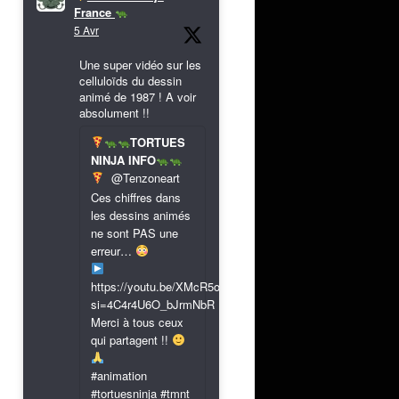
France
5 Avr
Une super vidéo sur les
celluloïds du dessin
animé de 1987 ! A voir
absolument !!
TORTUES
NINJA INFO
@Tenzoneart
Ces chiffres dans
les dessins animés
ne sont PAS une
erreur…
https://youtu.be/XMcR5or9N8A?
si=4C4r4U6O_bJrmNbR
Merci à tous ceux
qui partagent !!
#animation
#tortuesninja #tmnt