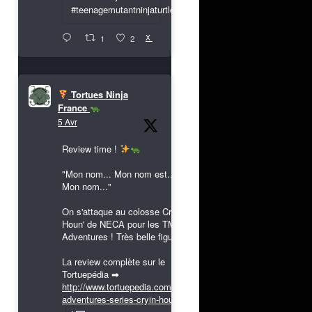
#teenagemutantninjaturtles
X
1
2
Tortues Ninja
France
5 Avr
Review time !
"Mon nom... Mon nom est...
Mon nom..."
On s'attaque au colosse Cryin'
Houn' de NECA pour les TMNT
Adventures ! Très belle figurine !
La review complète sur le
Tortuepédia ➡
http://www.tortuepedia.com/tmnt-
adventures-series-cryin-houn...