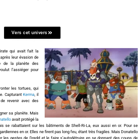
Vers cet univers
rate qui avait fait la
 après leur évasion de
nce de la planète des
oulut l’assiéger pour
fronter les tortues, qui
se. Capturant
Kerma
, il
t de revenir avec des
gagner sa planète. Mais
atello
avait protégé la
is se rabattaient sur les bâtiments de Shell-Ri-La, eux aussi en or. Pour se
rdiennes en or. Elles ne firent pas long feu, étant très fragiles. Mais Donatello
er les gestes de Dredd et le faire s’autodétruire en se donnant des coups de