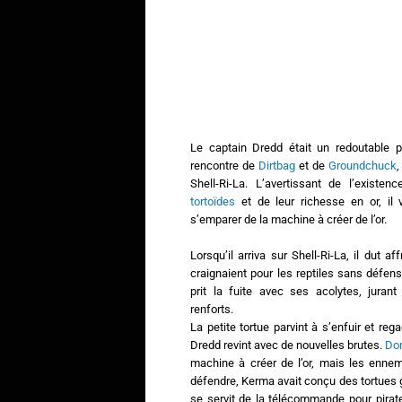
Le captain Dredd était un redoutable pi
rencontre de
Dirtbag
et de
Groundchuck
,
Shell-Ri-La. L’avertissant de l’existe
tortoïdes
et de leur richesse en or, il v
s’emparer de la machine à créer de l’or.
Lorsqu’il arriva sur Shell-Ri-La, il dut af
craignaient pour les reptiles sans défen
prit la fuite avec ses acolytes, juran
renforts.
La petite tortue parvint à s’enfuir et re
Dredd revint avec de nouvelles brutes.
Don
machine à créer de l’or, mais les ennem
défendre, Kerma avait conçu des tortues ga
se servit de la télécommande pour pirat