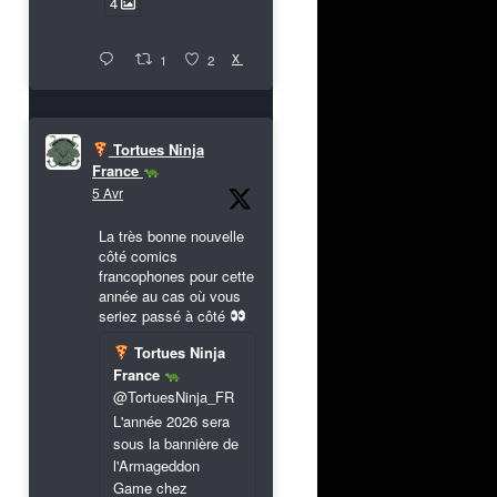
4
X
1
2
Tortues Ninja
France
5 Avr
La très bonne nouvelle
côté comics
francophones pour cette
année au cas où vous
seriez passé à côté
Tortues Ninja
France
@TortuesNinja_FR
L'année 2026 sera
sous la bannière de
l'Armageddon
Game chez