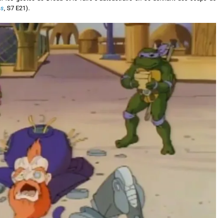
es
, S7 E21).