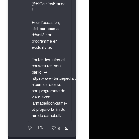
@HiComicsFrance
!
Pour l'occasion,
l'éditeur nous a
dévoilé son
programme en
exclusivité.
Toutes les infos et
couvertures sont
par ici ➡
https://www.tortuepedia.com/2026/03/31/exclusif-
hicomics-dresse-
son-programme-de-
2026-avec-
larmageddon-game-
et-prepare-la-fin-du-
run-de-campbell/
X
1
6