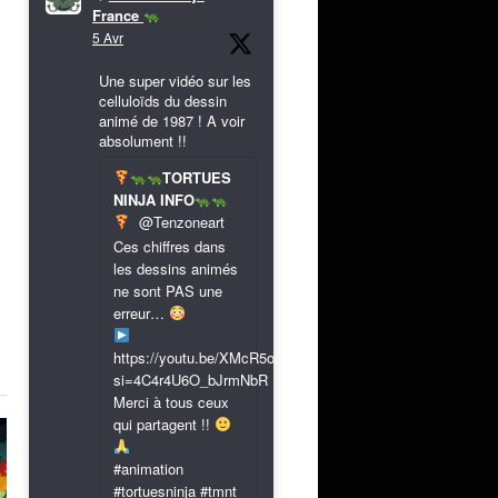
France
5 Avr
Une super vidéo sur les
celluloïds du dessin
animé de 1987 ! A voir
absolument !!
TORTUES
NINJA INFO
@Tenzoneart
Ces chiffres dans
les dessins animés
ne sont PAS une
erreur…
https://youtu.be/XMcR5or9N8A?
si=4C4r4U6O_bJrmNbR
Merci à tous ceux
qui partagent !!
#animation
#tortuesninja #tmnt