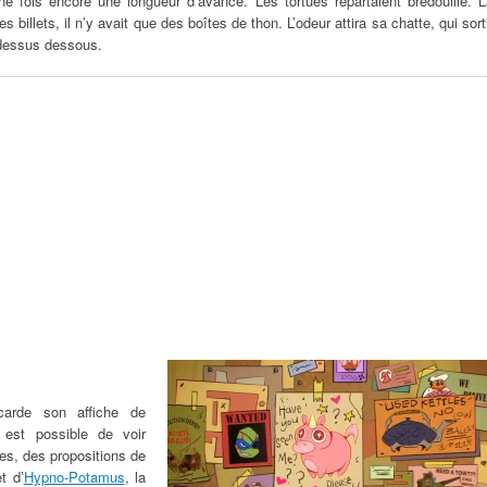
e fois encore une longueur d’avance. Les tortues repartaient bredouille. L
s billets, il n’y avait que des boîtes de thon. L’odeur attira sa chatte, qui sort
 dessus dessous.
arde son affiche de
 est possible de voir
res, des propositions de
t d’
Hypno-Potamus
, la