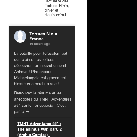
l'actualité des
Tortues Ninja,
d'hier et
d'aujourd'hui !
Tortues Ninja
France
14 hours ago
La bataille pour Jérusalem bat
son plein et les tortues
découvrent un nouvel ennemi :
Animus ! Pire encore,
Michaelangelo est gravement
blessé et a perdu la vue !
Retrouvez le résumé et les
anecdotes du TMNT Adventures
#54 sur le Tortuepédia ! C'est
par ici ➡
TMNT Adventures #54 :
The animus war, part. 2
(Archie Comics) -