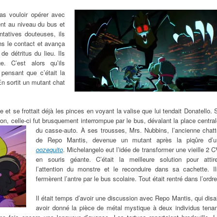
as vouloir opérer avec
ent au niveau du bus et
ntatives douteuses, ils
ans le contact et avança
de détritus du lieu. Ils
e. C’est alors qu’ils
pensant que c’était la
n sortit un mutant chat
et se frottait déjà les pinces en voyant la valise que lui tendait Donatello. 
tion, celle-ci fut brusquement interrompue par le bus, dévalant la place centra
du casse-auto.
À ses trousses, Mrs. Nubbins, l’ancienne chatt
de Repo Mantis, devenue un mutant après la piqûre d’u
oozequito
. Michelangelo eut l’idée de transformer une vieille 2 
en souris géante. C’était la meilleure solution pour attire
l’attention du monstre et le reconduire dans sa cachette. Il
fermèrent l’antre par le bus scolaire. Tout était rentré dans l’ordre
Il était temps d’avoir une discussion avec Repo Mantis, qui disa
avoir donné la pièce de métal mystique à deux individus tenan