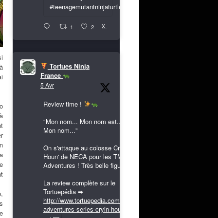
#teenagemutantninjaturtles
X
1
2
i
Tortues Ninja
à
France
ai
5 Avr
Review time !
o
 à
"Mon nom... Mon nom est...
t
Mon nom..."
r
n
On s'attaque au colosse Cryin'
La
Houn' de NECA pour les TMNT
ce
Adventures ! Très belle figurine !
t
La review complète sur le
Tortuepédia ➡
,
http://www.tortuepedia.com/tmnt-
ls
adventures-series-cryin-houn...
le