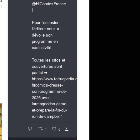
a
@HiComicsFrance
it
!
Pour l'occasion,
l'éditeur nous a
dévoilé son
programme en
exclusivité.
Toutes les infos et
couvertures sont
par ici ➡
https://www.tortuepedia.com/2026/03/31/exclusif-
hicomics-dresse-
son-programme-de-
2026-avec-
larmageddon-game-
et-prepare-la-fin-du-
run-de-campbell/
X
1
6