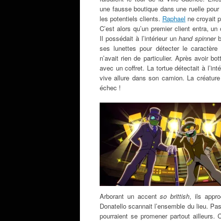
une fausse boutique dans une ruelle pour 
les potentiels clients.
Raphael
ne croyait p
C’est alors qu’un premier client entra, un 
Il possédait à l’intérieur un
hand spinner
b
ses lunettes pour détecter le caractère 
n’avait rien de particulier. Après avoir bo
avec un coffret. La tortue détectait à l’in
vive allure dans son camion. La créature l
échec !
Arborant un accent
so brittish
, ils appr
Donatello scannait l’ensemble du lieu. Pass
pourraient se promener partout ailleurs. Ce