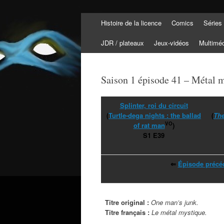
Aller
Histoire de la licence
Comics
Séries
au
Tortuepédia
contenu
L'encyclopédie des Tortues Ninja !
JDR / plateaux
Jeux-vidéos
Multimé
Saison 1 épisode 41 – Métal 
Splinter, roi du circuit
(
Turtle-dega nights : the ballad
(
The
VO
of rat man
)
S1 E39
⇐
Épisode précé
Titre original :
One man’s junk.
Titre français :
Le métal mystique.