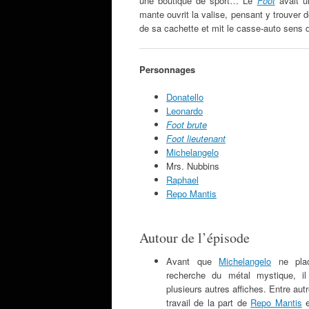
une boutique de sport… Le
Foot
avait un
mante ouvrit la valise, pensant y trouver de
de sa cachette et mit le casse-auto sens
Personnages
Donatello
Leonardo
Foot brute
Foot lieutenant
Michelangelo
Mrs. Nubbins
Raphael
Repo Mantis
Autour de l’épisode
Avant que
Michelangelo
ne plac
recherche du métal mystique, il
plusieurs autres affiches. Entre aut
travail de la part de
Repo Mantis
e