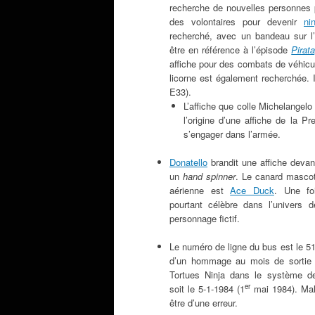
recherche de nouvelles personnes 
des volontaires pour devenir
ni
recherché, avec un bandeau sur l
être en référence à l’épisode
Pirat
affiche pour des combats de véhic
licorne est également recherchée. I
E33).
L’affiche que colle Michelange
l’origine d’une affiche de la 
s’engager dans l’armée.
Donatello
brandit une affiche devant
un
hand spinner
. Le canard masco
aérienne est
Ace Duck
. Une fo
pourtant célèbre dans l’univers 
personnage fictif.
Le numéro de ligne du bus est le 511
d’un hommage au mois de sorti
Tortues Ninja dans le système d
er
soit le 5-1-1984 (1
mai 1984). Mal
être d’une erreur.