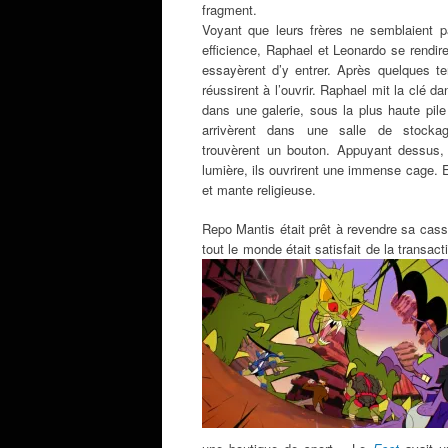
fragment.
Voyant que leurs frères ne semblaient p
efficience, Raphael et Leonardo se rendir
essayèrent d’y entrer. Après quelques te
réussirent à l’ouvrir. Raphael mit la clé d
dans une galerie, sous la plus haute pile 
arrivèrent dans une salle de stockag
trouvèrent un bouton. Appuyant dessus, 
lumière, ils ouvrirent une immense cage. E
et mante religieuse.
Repo Mantis était prêt à revendre sa casse 
tout le monde était satisfait de la transac