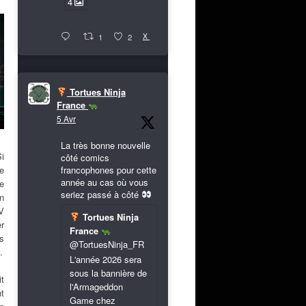
4
X
1
2
Tortues Ninja
France
5 Avr
La très bonne nouvelle
Si
côté comics
francophones pour cette
le
année au cas où vous
e
seriez passé à côté
n
CV
Tortues Ninja
r
France
s
@TortuesNinja_FR
.
L'année 2026 sera
sous la bannière de
it
l'Armageddon
t
Game chez