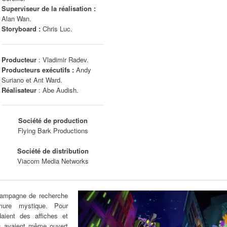
Superviseur de la réalisation :
Alan Wan.
Storyboard :
Chris Luc.
Producteur
: Vladimir Radev.
Producteurs exécutifs :
Andy
Suriano et Ant Ward.
Réalisateur
: Abe Audish.
Société de production
Flying Bark Productions
Société de distribution
Viacom Media Networks
 campagne de recherche
rmure mystique. Pour
aient des affiches et
les avaient même ouvert