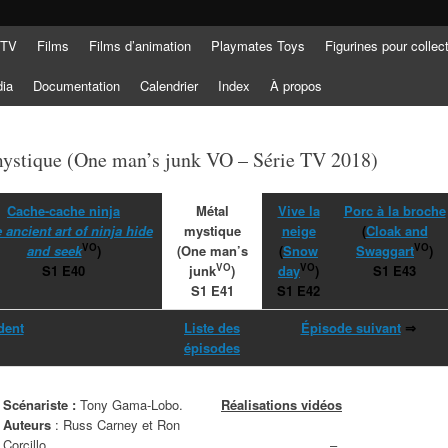
 TV
Films
Films d’animation
Playmates Toys
Figurines pour collec
dia
Documentation
Calendrier
Index
À propos
mystique (One man’s junk VO – Série TV 2018)
Cache-cache ninja
Métal
Vive la
Porc à la broche
 ancient art of ninja hide
mystique
neige
(
Cloak and
VO
VO
and seek
)
(One man’s
(
Sn
ow
Swaggart
)
VO
VO
S1 E40
junk
)
day
)
S1 E43
S1 E41
S1 E42
dent
Liste des
Épisode suivant
⇒
épisodes
Scénariste :
Tony Gama-Lobo.
Réalisations vidéos
Auteurs
: Russ Carney et Ron
–
Corcillo.