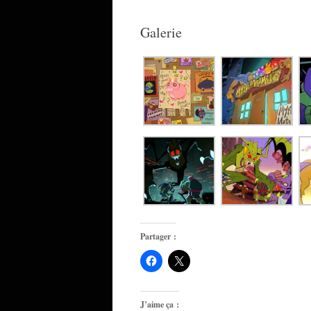
Galerie
Partager :
J’aime ça :