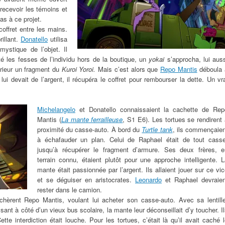
recevoir les témoins et
as à ce projet.
coffret entre les mains.
rillant.
Donatello
utilisa
mystique de l’objet. Il
tté les fesses de l’individu hors de la boutique, un
yokai
s’approcha, lui auss
térieur un fragment du
Kuroi Yoroi.
Mais c’est alors que
Repo Mantis
déboula 
ui devait de l’argent, il récupéra le coffret pour rembourser la dette. Un vr
Michelangelo
et Donatello connaissaient la cachette de Rep
Mantis (
La mante ferrailleuse
, S1 E6). Les tortues se rendirent
proximité du casse-auto. À bord du
Turtle tank
, ils commençaien
à échafauder un plan. Celui de Raphael était de tout casse
jusqu’à récupérer le fragment d’armure. Ses deux frères, e
terrain connu, étaient plutôt pour une approche intelligente. 
mante était passionnée par l’argent. Ils allaient jouer sur ce vi
et se déguiser en aristocrates.
Leonardo
et Raphael devraien
rester dans le camion.
ochèrent Repo Mantis, voulant lui acheter son casse-auto. Avec sa lentille
ant à côté d’un vieux bus scolaire, la mante leur déconseillait d’y toucher. I
tte interdiction était louche. Pour les tortues, c’était là qu’il avait caché 