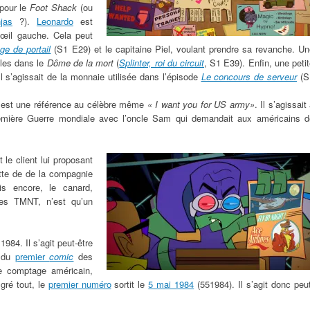
pour le
Foot Shack
(ou
njas
?).
Leonardo
est
’œil gauche. Cela peut
age de portail
(S1 E29) et le capitaine Piel, voulant prendre sa revanche. Un
ules dans le
Dôme de la mort
(
Splinter, roi du circuit
, S1 E39). Enfin, une peti
l s’agissait de la monnaie utilisée dans l’épisode
Le concours de serveur
(S
lo est une référence au célèbre même
« I want you for US army»
. Il s’agissait
Première Guerre mondiale avec l’oncle Sam qui demandait aux américains d
 le client lui proposant
tte de de la compagnie
is encore, le canard,
des TMNT, n’est qu’un
984. Il s’agit peut-être
e du
premier
comic
des
e comptage américain,
gré tout, le
premier numéro
sortit le
5 mai 1984
(551984). Il s’agit donc peu