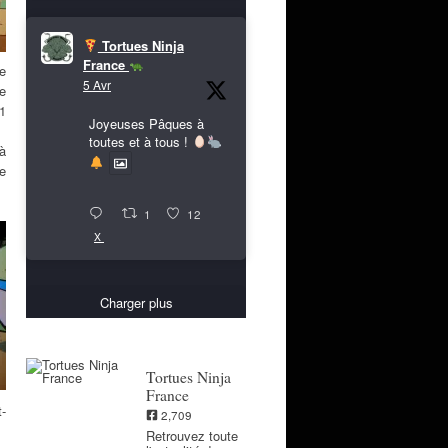
Tortues Ninja
France
e
5 Avr
te
1
Joyeuses Pâques à
toutes et à tous !
 à
e
1
12
X
Charger plus
Tortues Ninja
France
t-
2,709
Retrouvez toute