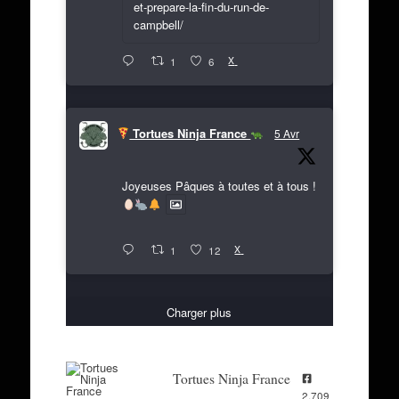
et-prepare-la-fin-du-run-de-
campbell/
X
1
6
Tortues Ninja France
5 Avr
Joyeuses Pâques à toutes et à tous !
X
1
12
Charger plus
Tortues Ninja France
2,709