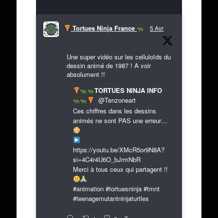
Tortues Ninja France
5 Avr
Une super vidéo sur les celluloïds du
dessin animé de 1987 ! A voir
absolument !!
TORTUES NINJA INFO
@Tenzoneart
Ces chiffres dans les dessins
animés ne sont PAS une erreur…
https://youtu.be/XMcR5or9N8A?
si=4C4r4U6O_bJrmNbR
Merci à tous ceux qui partagent !!
#animation #tortuesninja #tmnt
#teenagemutantninjaturtles
X