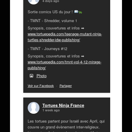
4 days ago
Sortie comics US du jour !
- TMNT - Shredder, volume 1
Synopsis, couvertures et infos ➡
www.tortuepedia.com/teenage-mutant-ninja-
turtles-shredder-idw-publishing/
- TMNT - Journeys #12
Synopsis, couvertures et infos ➡
www.tortuepedia.com/tmnt-vol-4-12-mirage-
publishing/
Photo
Voir sur Facebook
·
Partager
Tortues Ninja France
1 week ago
Les tortues partent pour Israël avec April, qui
couvre un grand évènement inter-religieux.