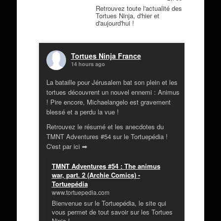
Retrouvez toute l'actualité des
Tortues Ninja, d'hier et
d'aujourd'hui !
Tortues Ninja France
14 hours ago
La bataille pour Jérusalem bat son plein et les
tortues découvrent un nouvel ennemi : Animus
! Pire encore, Michaelangelo est gravement
blessé et a perdu la vue !
Retrouvez le résumé et les anecdotes du
TMNT Adventures #54 sur le Tortuepédia !
C'est par ici ➡
TMNT Adventures #54 : The animus
war, part. 2 (Archie Comics) -
Tortuepédia
www.tortuepedia.com
Bienvenue sur le Tortuepédia, le site qui
vous permet de tout savoir sur les Tortues
Ninja !