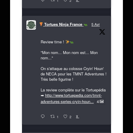
1
2
Tortues Ninja France
5 Avr
Review time !
"Mon nom... Mon nom est... Mon
nom..."
On s'attaque au colosse Cryin' Houn'
de NECA pour les TMNT Adventures !
Très belle figurine !
La review complète sur le Tortuepédia
➡
http://www.tortuepedia.com/tmnt-
adventures-series-cryin-houn...
4
X
1
2