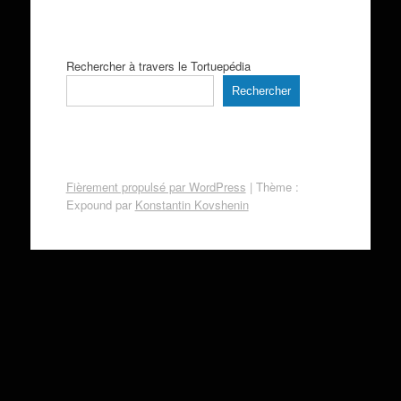
Rechercher à travers le Tortuepédia
Rechercher
Fièrement propulsé par WordPress
|
Thème :
Expound par
Konstantin Kovshenin