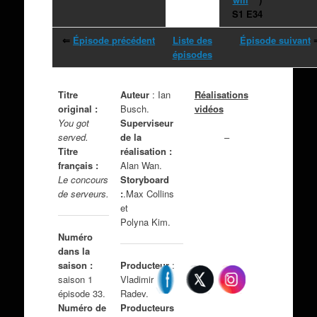
S1 E34
⇐
Épisode précédent
Liste des
Épisode suivant
épisodes
Titre
Auteur
: Ian
Réalisations
original :
Busch.
vidéos
You got
Superviseur
–
served.
de la
Titre
réalisation :
français :
Alan Wan.
Le concours
Storyboard
de serveurs.
:
.Max Collins
et
Polyna Kim.
Numéro
dans la
saison :
Producteur
:
saison 1
Vladimir
épisode 33.
Radev.
Numéro de
Producteurs