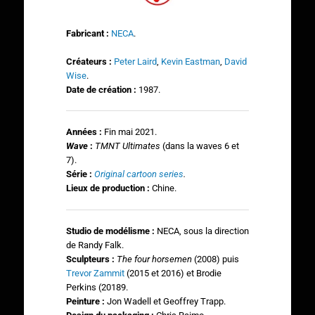
Fabricant :
NECA
.
Créateurs :
Peter Laird
,
Kevin Eastman
,
David
Wise
.
Date de création :
1987.
Années :
Fin mai 2021.
Wave
:
TMNT Ultimates
(dans la waves 6 et
7).
Série :
Original cartoon series
.
Lieux de production :
Chine.
Studio de modélisme :
NECA, sous la direction
de Randy Falk.
Sculpteurs :
The four horsemen
(2008) puis
Trevor Zammit
(2015 et 2016) et Brodie
Perkins (20189.
Peinture
:
Jon Wadell et Geoffrey Trapp.