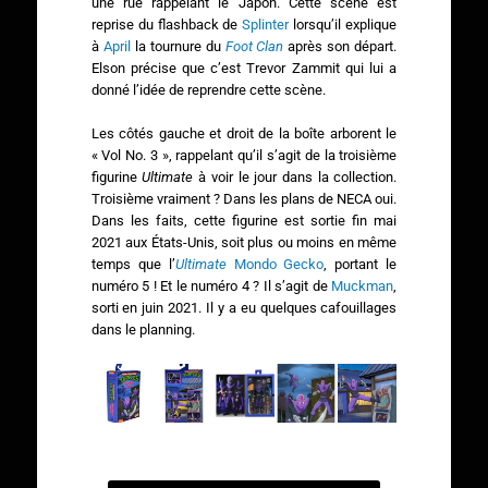
une rue rappelant le Japon. Cette scène est
reprise du flashback de
Splinter
lorsqu’il explique
à
April
la tournure du
Foot Clan
après son départ.
Elson précise que c’est Trevor Zammit qui lui a
donné l’idée de reprendre cette scène.
Les côtés gauche et droit de la boîte arborent le
« Vol No. 3 », rappelant qu’il s’agit de la troisième
figurine
Ultimate
à voir le jour dans la collection.
Troisième vraiment ? Dans les plans de NECA oui.
Dans les faits, cette figurine est sortie fin mai
2021 aux États-Unis, soit plus ou moins en même
temps que l’
Ultimate
Mondo Gecko
, portant le
numéro 5 ! Et le numéro 4 ? Il s’agit de
Muckman
,
sorti en juin 2021. Il y a eu quelques cafouillages
dans le planning.