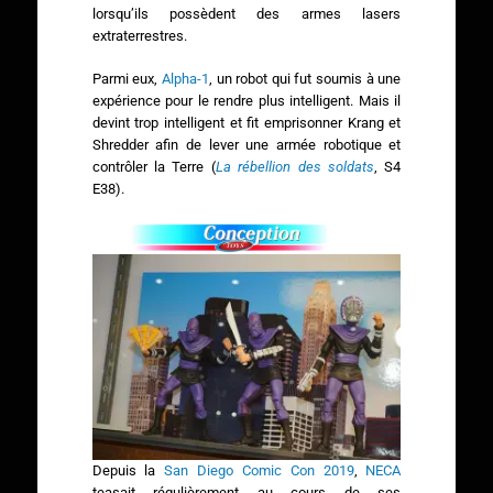
lorsqu’ils possèdent des armes lasers
extraterrestres.
Parmi eux,
Alpha-1
, un robot qui fut soumis à une
expérience pour le rendre plus intelligent. Mais il
devint trop intelligent et fit emprisonner Krang et
Shredder afin de lever une armée robotique et
contrôler la Terre (
La rébellion des soldats
, S4
E38).
Depuis la
San Diego Comic Con 2019
,
NECA
teasait régulièrement au cours de ses