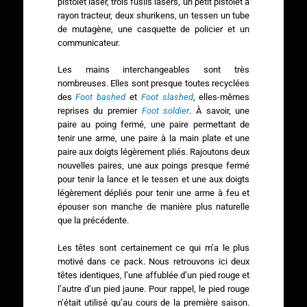
pistolet laser, trois fusils lasers, un petit pistolet à
rayon tracteur, deux shurikens, un tessen un tube
de mutagène, une casquette de policier et un
communicateur.
Les mains interchangeables sont très
nombreuses. Elles sont presque toutes recyclées
des
Foot bashed
et
Foot slashed
, elles-mêmes
reprises du premier
Foot soldier
. À savoir, une
paire au poing fermé, une paire permettant de
tenir une arme, une paire à la main plate et une
paire aux doigts légèrement pliés. Rajoutons deux
nouvelles paires, une aux poings presque fermé
pour tenir la lance et le tessen et une aux doigts
légèrement dépliés pour tenir une arme à feu et
épouser son manche de manière plus naturelle
que la précédente.
Les têtes sont certainement ce qui m’a le plus
motivé dans ce pack. Nous retrouvons ici deux
têtes identiques, l’une affublée d’un pied rouge et
l’autre d’un pied jaune. Pour rappel, le pied rouge
n’était utilisé qu’au cours de la première saison.