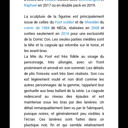
Raphael
en 2017 ou en double pack en 2019.
La sculpture de la figurine est principalement
issue de celles du
Foot soldier
et de
Shredder
du
comic
de 1984
de NECA, réalisées en
2008
et
sorties seulement en
2016
pour une exclusivité
de la Comic Con. Les seules parties inédites sont
la tête et la cagoule qui retombe sur le torse, et
les avant-bras.
La tête du
Foot
est très fidèle au visage du
personnage, très allongée, avec un front
proéminent et arrondi en son sommet. Les détails
de plis froissés sont très bien réalisés. Son cou
est légèrement vouté et non droit comme les
autres personnages de la gamme, rappelant leur
gestuelle aux bras ballant de la série. La cagoule
redescend au niveau des épaules et est
maintenue sous les bras par des lanières. Un
détail remarquablement bien vu par le fabriquant,
puisque noires, et généralement peu visibles à
l’écran. Ces lanières sont faites dans un
plastique noir, fin et qui semble relativement