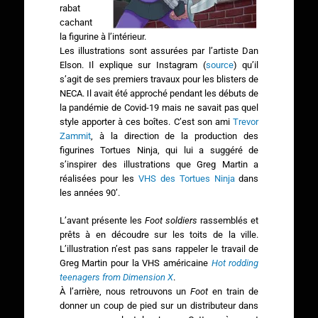
rabat
cachant
la figurine à l’intérieur.
Les illustrations sont assurées par l’artiste Dan
Elson. Il explique sur Instagram (
source
) qu’il
s’agit de ses premiers travaux pour les blisters de
NECA. Il avait été approché pendant les débuts de
la pandémie de Covid-19 mais ne savait pas quel
style apporter à ces boîtes. C’est son ami
Trevor
Zammit
, à la direction de la production des
figurines Tortues Ninja, qui lui a suggéré de
s’inspirer des illustrations que Greg Martin a
réalisées pour les
VHS des Tortues Ninja
dans
les années 90’.
L’avant présente les
Foot soldiers
rassemblés et
prêts à en découdre sur les toits de la ville.
L’illustration n’est pas sans rappeler le travail de
Greg Martin pour la VHS américaine
Hot rodding
teenagers from Dimension X
.
À l’arrière, nous retrouvons un
Foot
en train de
donner un coup de pied sur un distributeur dans