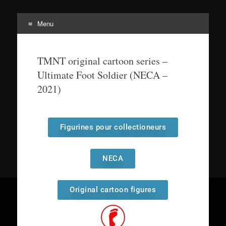
Menu
Tortuepédia
L'encyclopédie des Tortues Ninja !
TMNT original cartoon series –
Ultimate Foot Soldier (NECA –
2021)
Figurines pour collectioneurs
NECA
Original cartoon figures