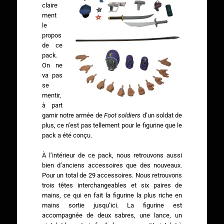
claire
ment
le
propos
de ce
pack.
On ne
va pas
se
mentir,
à part
garnir notre armée de
Foot soldiers
d’un soldat de
plus, ce n’est pas tellement pour le figurine que le
pack a été conçu.
À l’intérieur de ce pack, nous retrouvons aussi
bien d’anciens accessoires que des nouveaux.
Pour un total de 29 accessoires. Nous retrouvons
trois têtes interchangeables et six paires de
mains, ce qui en fait la figurine la plus riche en
mains sortie jusqu’ici. La figurine est
accompagnée de deux sabres, une lance, un