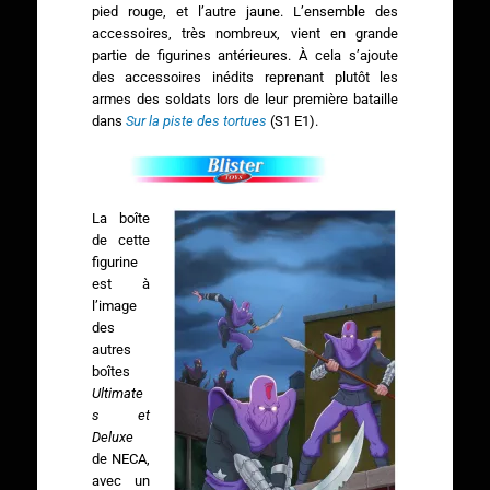
pied rouge, et l’autre jaune. L’ensemble des
accessoires, très nombreux, vient en grande
partie de figurines antérieures. À cela s’ajoute
des accessoires inédits reprenant plutôt les
armes des soldats lors de leur première bataille
dans
Sur la piste des tortues
(S1 E1).
La boîte
de cette
figurine
est à
l’image
des
autres
boîtes
Ultimate
s et
Deluxe
de NECA,
avec un