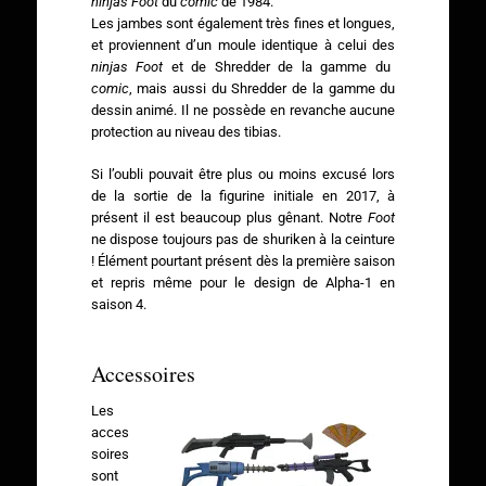
ninjas Foot
du
comic
de 1984.
Les jambes sont également très fines et longues,
et proviennent d’un moule identique à celui des
ninjas Foot
et de Shredder de la gamme du
comic
, mais aussi du Shredder de la gamme du
dessin animé. Il ne possède en revanche aucune
protection au niveau des tibias.
Si l’oubli pouvait être plus ou moins excusé lors
de la sortie de la figurine initiale en 2017, à
présent il est beaucoup plus gênant. Notre
Foot
ne dispose toujours pas de shuriken à la ceinture
! Élément pourtant présent dès la première saison
et repris même pour le design de Alpha-1 en
saison 4.
Accessoires
Les
acces
soires
sont