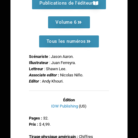
Publications de l'éditeur
Volume 6
Tous les numéros
Scénariste
: Jason Aaron.
Illustrateur
: Juan Ferreyra.
Lettreur
: Shawn Lee.
Associate editor
:
Nicolas Niño.
Editor
: Andy Khouri.
Édition
IDW Publishing
(US)
Pages :
32.
Prix :
$ 4,99.
Tirage physique américain :
Chiffres