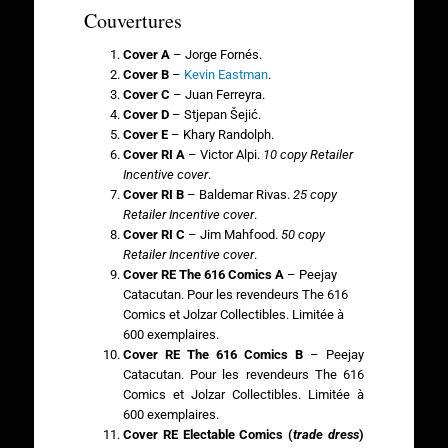
Couvertures
Cover A
– Jorge Fornés.
Cover B
–
Kevin Eastman
.
Cover C
– Juan Ferreyra.
Cover D
–
Stjepan Šejić.
Cover E
– Khary Randolph.
Cover RI A
– Victor Alpi.
10 copy Retailer
Incentive cover
.
Cover RI B
– Baldemar Rivas.
25 copy
Retailer Incentive cover
.
Cover RI C
– Jim Mahfood.
50 copy
Retailer Incentive cover
.
Cover RE The 616 Comics A
– Peejay
Catacutan. Pour les revendeurs The 616
Comics et Jolzar Collectibles. Limitée à
600 exemplaires.
Cover RE The 616 Comics B
– Peejay
Catacutan. Pour les revendeurs The 616
Comics et Jolzar Collectibles. Limitée à
600 exemplaires.
Cover RE Electable Comics (
trade dress
)