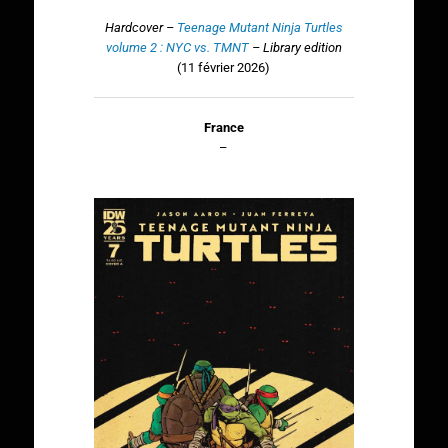
Hardcover –
Teenage Mutant Ninja Turtles
volume 2 : NYC vs. TMNT
– Library edition
(11 février 2026)
France
–