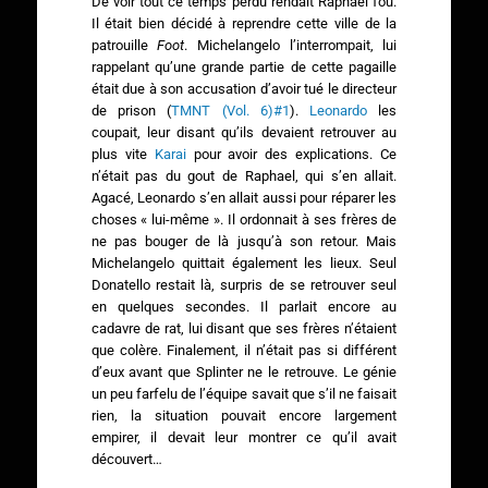
De voir tout ce temps perdu rendait Raphael fou.
Il était bien décidé à reprendre cette ville de la
patrouille
Foot
. Michelangelo l’interrompait, lui
rappelant qu’une grande partie de cette pagaille
était due à son accusation d’avoir tué le directeur
de prison (
TMNT (Vol. 6)#1
).
Leonardo
les
coupait, leur disant qu’ils devaient retrouver au
plus vite
Karai
pour avoir des explications. Ce
n’était pas du gout de Raphael, qui s’en allait.
Agacé, Leonardo s’en allait aussi pour réparer les
choses « lui-même ». Il ordonnait à ses frères de
ne pas bouger de là jusqu’à son retour. Mais
Michelangelo quittait également les lieux. Seul
Donatello restait là, surpris de se retrouver seul
en quelques secondes. Il parlait encore au
cadavre de rat, lui disant que ses frères n’étaient
que colère. Finalement, il n’était pas si différent
d’eux avant que Splinter ne le retrouve. Le génie
un peu farfelu de l’équipe savait que s’il ne faisait
rien, la situation pouvait encore largement
empirer, il devait leur montrer ce qu’il avait
découvert…