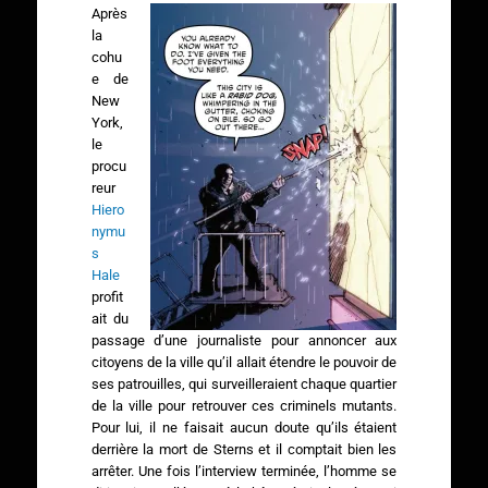
Après
la
cohu
e de
New
York,
le
procu
reur
Hiero
nymu
s
Hale
profit
ait du
passage d’une journaliste pour annoncer aux
citoyens de la ville qu’il allait étendre le pouvoir de
ses patrouilles, qui surveilleraient chaque quartier
de la ville pour retrouver ces criminels mutants.
Pour lui, il ne faisait aucun doute qu’ils étaient
derrière la mort de Sterns et il comptait bien les
arrêter. Une fois l’interview terminée, l’homme se