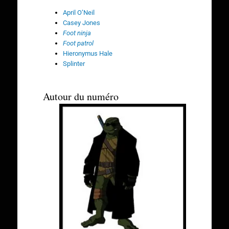
April O’Neil
Casey Jones
Foot ninja
Foot patrol
Hieronymus Hale
Splinter
Autour du numéro