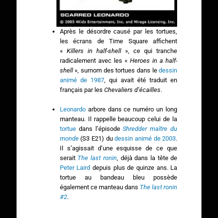
Après le désordre causé par les tortues,
les écrans de Time Square affichent
«
Killers in half-shell
», ce qui tranche
radicalement avec les «
Heroes in a half-
shell
», surnom des tortues dans le
dessin
animé de 1987
, qui avait été traduit en
français par les
Chevaliers d’écailles
.
Leonardo
arbore dans ce numéro un long
manteau. Il rappelle beaucoup celui de la
tortue
dans l’épisode
Shredder maître du
monde
(S3 E21) du
dessin animé de 2003
.
Il s’agissait d’une esquisse de ce que
serait
The last ronin
, déjà dans la tête de
Peter Laird
depuis plus de quinze ans. La
tortue au bandeau bleu possède
également ce manteau dans
The last ronin
#2
.