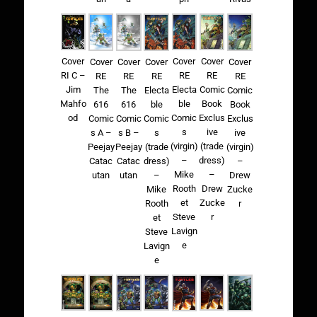
Cover
Cover
Cover
Cover
Cover
Cover
Cover
RI C –
RE
RE
RE
RE
RE
RE
Jim
Electa
Comic
The
The
Electa
Comic
Mahfo
ble
Book
616
616
ble
Book
od
Comic
Exclus
Comic
Comic
Comic
Exclus
s
ive
s A –
s B –
s
ive
(virgin)
(trade
Peejay
Peejay
(trade
(virgin)
–
dress)
Catac
Catac
dress)
–
Mike
–
utan
utan
–
Drew
Rooth
Drew
Mike
Zucke
et
Zucke
Rooth
r
Steve
r
et
Lavign
Steve
e
Lavign
e