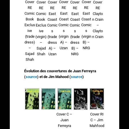
Cover
Cover
Cover
Cover
Cover
Cover
Cover
RE
RE
RE
RE
RE
RE
RE
East
East
Comic
East
East
Clayto
Comic
Coast
Coast
Book
Coast
Coast
n Crain
Book
Comic
Comic
Exclus
Comic
Comic
–
Exclus
s
s
ive
s
s
Clayto
ive
(virgin
(virgin
(trade
(trade
(trade
n Crain
(virgin)
A) –
B) –
dress)
dress
dress
–
Uzan
NRG
–
A) –
B) –
Sajad
Sajad
Uzan
NRG
Shah
Shah
Évolution des couvertures de Juan Ferreyra
(
source
) et de Jim Mahood (
source
)
Cover C –
Cover RI
Juan
C – Jim
Ferreyra
Mahfood