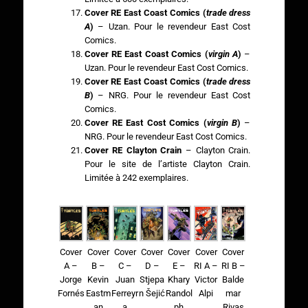
Cover RE East Coast Comics (
trade dress
A
)
– Uzan. Pour le revendeur East Cost
Comics.
Cover RE East Coast Comics (
virgin A
)
–
Uzan. Pour le revendeur East Cost Comics.
Cover RE East Coast Comics (
trade dress
B
)
– NRG. Pour le revendeur East Cost
Comics.
Cover RE East Cost Comics (
virgin B
)
–
NRG. Pour le revendeur East Cost Comics.
Cover RE Clayton Crain
– Clayton Crain.
Pour le site de l’artiste Clayton Crain.
Limitée à 242 exemplaires.
Cover
Cover
Cover
Cover
Cover
Cover
Cover
C –
RI A –
RI B –
A –
B –
D –
E –
Juan
Victor
Balde
Jorge
Kevin
Stjepa
Khary
Ferreyr
Alpi
mar
Fornés
Eastm
n Šejić
Randol
a
Rivas
an
ph