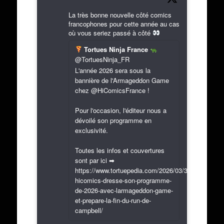
La très bonne nouvelle côté comics
francophones pour cette année au cas
où vous seriez passé à côté
Tortues Ninja France
@TortuesNinja_FR
L'année 2026 sera sous la
bannière de l'Armageddon Game
chez @HiComicsFrance !
Pour l'occasion, l'éditeur nous a
dévoilé son programme en
exclusivité.
Toutes les infos et couvertures
sont par ici ➡
https://www.tortuepedia.com/2026/03/31/exclusif-
hicomics-dresse-son-programme-
de-2026-avec-larmageddon-game-
et-prepare-la-fin-du-run-de-
campbell/