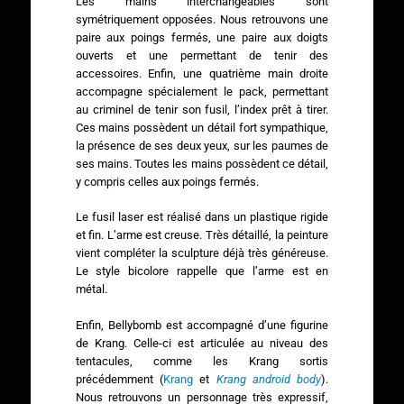
Les mains interchangeables sont
symétriquement opposées. Nous retrouvons une
paire aux poings fermés, une paire aux doigts
ouverts et une permettant de tenir des
accessoires. Enfin, une quatrième main droite
accompagne spécialement le pack, permettant
au criminel de tenir son fusil, l’index prêt à tirer.
Ces mains possèdent un détail fort sympathique,
la présence de ses deux yeux, sur les paumes de
ses mains. Toutes les mains possèdent ce détail,
y compris celles aux poings fermés.
Le fusil laser est réalisé dans un plastique rigide
et fin. L’arme est creuse. Très détaillé, la peinture
vient compléter la sculpture déjà très généreuse.
Le style bicolore rappelle que l’arme est en
métal.
Enfin, Bellybomb est accompagné d’une figurine
de Krang. Celle-ci est articulée au niveau des
tentacules, comme les Krang sortis
précédemment (
Krang
et
Krang android body
).
Nous retrouvons un personnage très expressif,