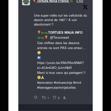
Tortues Ninja France
5 Avr
Une super vidéo sur les celluloïds du
dessin animé de 1987 ! A voir
absolument !!
TORTUES NINJA INFO
@Tenzoneart
Ces chiffres dans les dessins
animés ne sont PAS une erreur…
https://youtu.be/XMcR5or9N8A?
si=4C4r4U6O_bJrmNbR
Merci à tous ceux qui partagent !!
#animation #tortuesninja #tmnt
#teenagemutantninjaturtles
X
1
2