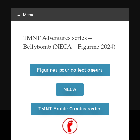
Menu
Tortuepédia
L'encyclopédie des Tortues Ninja !
TMNT Adventures series –
Bellybomb (NECA – Figurine 2024)
Figurines pour collectioneurs
NECA
TMNT Archie Comics series