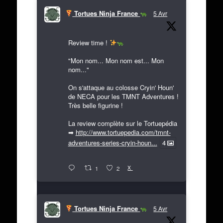
Tortues Ninja France
5 Avr
Review time !
"Mon nom... Mon nom est... Mon
nom..."
On s'attaque au colosse Cryin' Houn'
de NECA pour les TMNT Adventures !
Très belle figurine !
La review complète sur le Tortuepédia
➡
http://www.tortuepedia.com/tmnt-
adventures-series-cryin-houn...
4
X
1
2
Tortues Ninja France
5 Avr