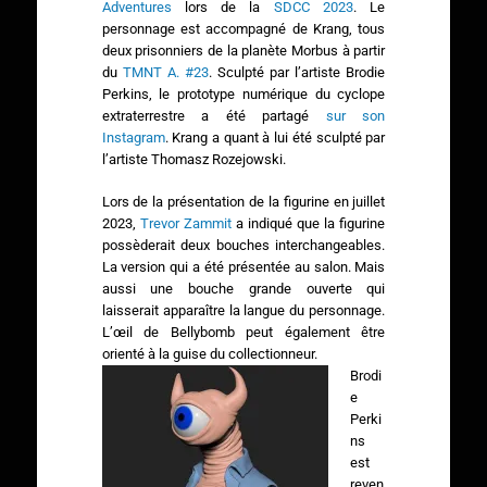
Adventures
lors de la
SDCC 2023
. Le
personnage est accompagné de Krang, tous
deux prisonniers de la planète Morbus à partir
du
TMNT A. #23
. Sculpté par l’artiste Brodie
Perkins, le prototype numérique du cyclope
extraterrestre a été partagé
sur son
Instagram
. Krang a quant à lui été sculpté par
l’artiste Thomasz Rozejowski.
Lors de la présentation de la figurine en juillet
2023,
Trevor Zammit
a indiqué que la figurine
possèderait deux bouches interchangeables.
La version qui a été présentée au salon. Mais
aussi une bouche grande ouverte qui
laisserait apparaître la langue du personnage.
L’œil de Bellybomb peut également être
orienté à la guise du collectionneur.
Brodi
e
Perki
ns
est
reven