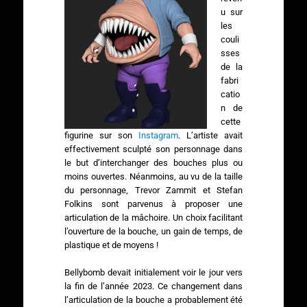
u sur
les
couli
sses
de la
fabri
catio
n de
cette
figurine sur son
Instagram
. L’artiste avait
effectivement sculpté son personnage dans
le but d’interchanger des bouches plus ou
moins ouvertes. Néanmoins, au vu de la taille
du personnage, Trevor Zammit et Stefan
Folkins sont parvenus à proposer une
articulation de la mâchoire. Un choix facilitant
l’ouverture de la bouche, un gain de temps, de
plastique et de moyens !
Bellybomb devait initialement voir le jour vers
la fin de l’année 2023. Ce changement dans
l’articulation de la bouche a probablement été