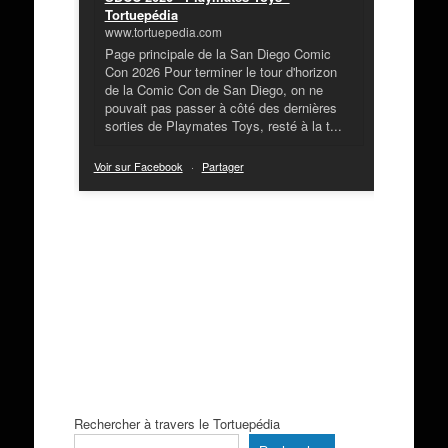
Tortuepédia
www.tortuepedia.com
Page principale de la San Diego Comic
Con 2026 Pour terminer le tour d'horizon
de la Comic Con de San Diego, on ne
pouvait pas passer à côté des dernières
sorties de Playmates Toys, resté à la t...
Voir sur Facebook
·
Partager
Rechercher à travers le Tortuepédia