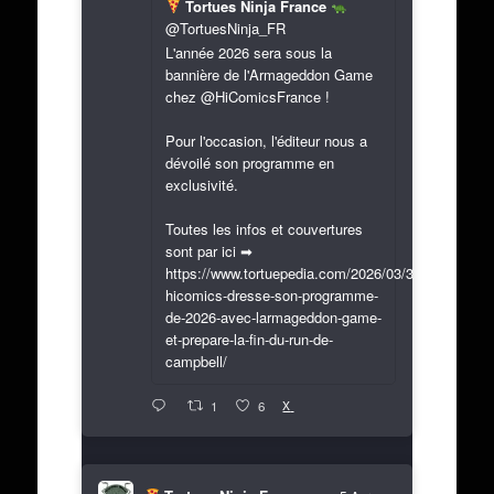
Tortues Ninja France
@TortuesNinja_FR
L'année 2026 sera sous la
bannière de l'Armageddon Game
chez @HiComicsFrance !
Pour l'occasion, l'éditeur nous a
dévoilé son programme en
exclusivité.
Toutes les infos et couvertures
sont par ici ➡
https://www.tortuepedia.com/2026/03/31/exclusif-
hicomics-dresse-son-programme-
de-2026-avec-larmageddon-game-
et-prepare-la-fin-du-run-de-
campbell/
X
1
6