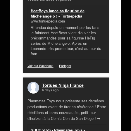
HeatBoys lance sa figurine de
Michelangelo ! - Tortuepédia
www.tortuepedia.com
Attendue depuis un moment par les fans,
le fabricant HeatBoys vient d'ouvrir les
précommandes pour sa figurine HeFig
series de Michelangelo. Après un
Leonardo très prometteur, c'est au tour du
fran...
Voir sur Facebook
·
Partager
Tortues Ninja France
6 days ago
Playmates Toys nous présente ses dernières
productions avant de tirer sa révérence ! Entre
rééditions et rares nouveautés, petit tour
d'horizon à la Comic Con de San Diego ! ➡
SDCC 2026 - Playmates Toys -