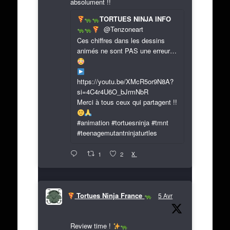
absolument !!
TORTUES NINJA INFO
@Tenzoneart
Ces chiffres dans les dessins
animés ne sont PAS une erreur…
https://youtu.be/XMcR5or9N8A?
si=4C4r4U6O_bJrmNbR
Merci à tous ceux qui partagent !!
#animation #tortuesninja #tmnt
#teenagemutantninjaturtles
X
1
2
Tortues Ninja France
5 Avr
Review time !