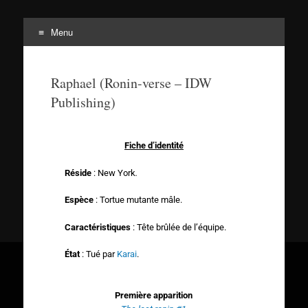
Menu
Tortuepédia
L'encyclopédie des Tortues Ninja !
Raphael (Ronin-verse – IDW
Publishing)
Fiche d’identité
Réside
: New York
.
Espèce
: Tortue mutante mâle.
Caractéristiques
: Tête brûlée de l’équipe.
État
: Tué par
Karai
.
Première apparition