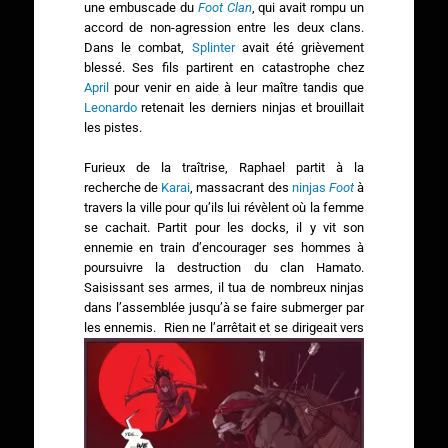
une embuscade du
Foot Clan
, qui avait rompu un
accord de non-agression entre les deux clans.
Dans le combat,
Splinter
avait été grièvement
blessé. Ses fils partirent en catastrophe chez
April
pour venir en aide à leur maître tandis que
Leonardo
retenait les derniers ninjas et brouillait
les pistes.
Furieux de la traîtrise, Raphael partit à la
recherche de
Karai
, massacrant des
ninjas
Foot
à
travers la ville pour qu’ils lui révèlent où la femme
se cachait. Partit pour les docks, il y vit son
ennemie en train d’encourager ses hommes à
poursuivre la destruction du clan Hamato.
Saisissant ses armes, il tua de nombreux ninjas
dans l’assemblée jusqu’à se faire submerger par
les ennemis.
Rien ne l’arrêtait et se dirigeait vers