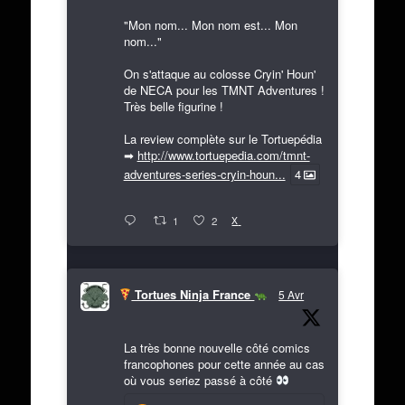
"Mon nom... Mon nom est... Mon
nom..."
On s'attaque au colosse Cryin' Houn'
de NECA pour les TMNT Adventures !
Très belle figurine !
La review complète sur le Tortuepédia
➡
http://www.tortuepedia.com/tmnt-
adventures-series-cryin-houn...
4
X
1
2
Tortues Ninja France
5 Avr
La très bonne nouvelle côté comics
francophones pour cette année au cas
où vous seriez passé à côté