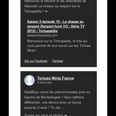
Retrouvez le résumé et les anecdotes de
l'épisode La chasse au serpent sur le
Tortuepédia ! ➡
Saison 3 épisode 10 - La chasse au
serpent (Serpent hunt VO - Série TV
2012) - Tortuepédia
www.tortuepedia.com
Bienvenue sur le Tortuepédia, le site qui
vous permet de tout savoir sur les Tortues
Ninja !
Voir sur Facebook
·
Partager
Tortues Ninja France
6 days ago
HeatBoys ouvre les précommandes pour sa
figurine de Michelangelo ! Deux éditions
différentes, une deluxe avec un bonus
jusqu'au 5 août ! Tic tac...
Toutes les infos et photos ➡