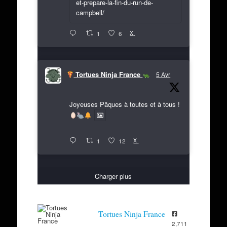
et-prepare-la-fin-du-run-de-
campbell/
X
1
6
Tortues Ninja France
5 Avr
Joyeuses Pâques à toutes et à tous !
X
1
12
Charger plus
Tortues Ninja France
2,711