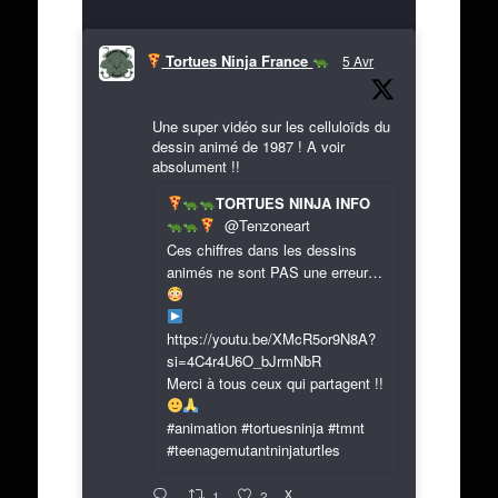
Tortues Ninja France
5 Avr
Une super vidéo sur les celluloïds du
dessin animé de 1987 ! A voir
absolument !!
TORTUES NINJA INFO
@Tenzoneart
Ces chiffres dans les dessins
animés ne sont PAS une erreur…
https://youtu.be/XMcR5or9N8A?
si=4C4r4U6O_bJrmNbR
Merci à tous ceux qui partagent !!
#animation #tortuesninja #tmnt
#teenagemutantninjaturtles
X
1
2