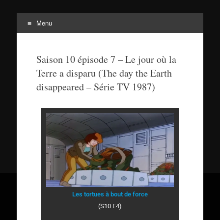
Menu
Tortuepédia
L'encyclopédie des Tortues Ninja !
Saison 10 épisode 7 – Le jour où la
Terre a disparu (The day the Earth
disappeared – Série TV 1987)
Les tortues à bout de force
(S10 E4)