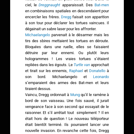
ciel, le
Dreggnaught
apparaissait. Des
Bat-men
en combinaisons spatiales en descendaient pour
encercler les frères.
Dregg
faisait son apparition
à son tour pour déclarer les tortues vaincues. Il
dégainait un sabre laser pour les affronter.
Michaelangelo
parvenait à le désarmer mais les
tirs des sbires mettaient les tortues en déroute.
Bloquées dans une ruelle, elles se faisaient
détruire par leur ennemi. Ou plutôt leurs
hologrammes ! Les vraies tortues s’étaient
repliées dans les égouts. Le
Turtle van
approchait
et tirait sur les ennemis,
Raphael
et
Donatello
à
son bord. Michaelangelo et
Leonardo
s’emparaient des armes des Bat-men et leurs
tiraient dessus.
Vaincu, Dregg ordonnait à
Mung
qu’il le ramène à
bord de son vaisseau. Une fois sauvé, il jurait
vengeance face à son second qui essayait de le
raisonner. Et s’il arrêtait tout simplement ? Il en
était hors de question ! Le nouveau téléporteur
était bientôt terminé. Ils pourraient lancer une
nouvelle invasion. En revanche cette fois, Dregg