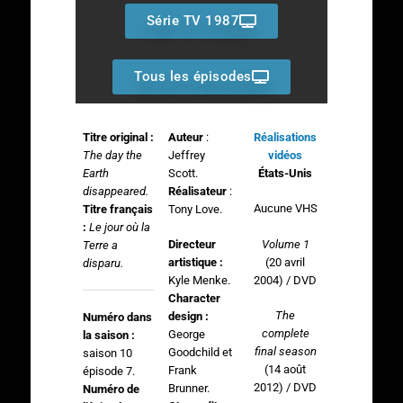
Série TV 1987
Tous les épisodes
Titre original :
Auteur
:
Réalisations
The day the
Jeffrey
vidéos
Earth
Scott.
États-Unis
disappeared
.
Réalisateur
:
Aucune VHS
Titre français
Tony Love.
:
Le jour où la
Volume 1
Directeur
Terre a
(20 avril
artistique :
disparu.
2004) / DVD
Kyle Menke.
Character
The
design :
Numéro dans
complete
George
la saison :
final season
Goodchild et
saison 10
(14 août
Frank
épisode 7.
2012) / DVD
Brunner.
Numéro de