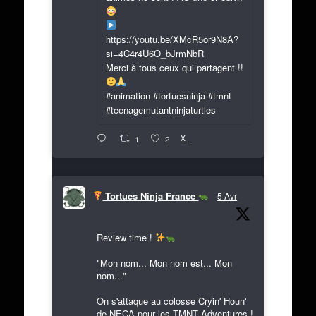
https://youtu.be/XMcR5or9N8A?
si=4C4r4U6O_bJrmNbR
Merci à tous ceux qui partagent !!
#animation #tortuesninja #tmnt
#teenagemutantninjaturtles
X
1
2
Tortues Ninja France
5 Avr
Review time !
"Mon nom... Mon nom est... Mon
nom..."
On s'attaque au colosse Cryin' Houn'
de NECA pour les TMNT Adventures !