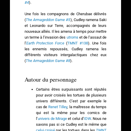
#4
).
Une fois les compagnons de Cherubae délivrés
(
The Armageddon Game #5
), Cudley ramena Saki
et Leonardo sur Terre, accompagnés de leurs
nouveaux alliés. Il les amena à temps pour mettre
un terme à l’invasion des
utroms
et de l’assaut de
l’
Earth Protection Force
(
TMNT #138
). Une fois
les ennemis repoussés, Cudley ramena les
différents visiteurs intergalactiques chez eux
(
The Armageddon Game #8
).
Autour du personnage
Certains êtres surpuissants sont réputés
pour avoir croisés les tortues de plusieurs
univers différents. C’est par exemple le
cas de
Renet Tilley
, la maîtresse du temps
qui est la même pour les comics de
l’
univers de Mirage
et celui d’
IDW
. Nous ne
savons pas si ce Cudley est le même que
celui croisé
par les tortues dans les
TMNT