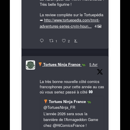
Très belle figurine !
La review complète sur le Tortuepédia
➡
http://www.tortuepedia.com/tmnt-
adventures-series-cryin-houn...
4
X
1
2
Tortues Ninja France
5 Avr
La très bonne nouvelle côté comics
francophones pour cette année au cas
où vous seriez passé à côté
Tortues Ninja France
@TortuesNinja_FR
L'année 2026 sera sous la
bannière de l'Armageddon Game
chez @HiComicsFrance !