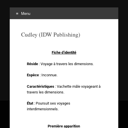
Menu
Tortuepédia
L'encyclopédie des Tortues Ninja !
Cudley (IDW Publishing)
Fiche d’identité
Réside
: Voyage à travers les dimensions
.
Espèce
: Inconnue.
Caractéristiques
: Vachette mâle voyageant à
travers les dimensions.
État
: Poursuit ses voyages
interdimensionnels.
Première apparition