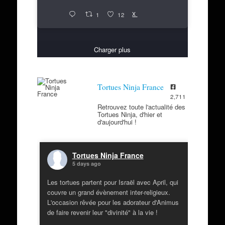
X
1
12
Charger plus
Tortues Ninja France
2,711
Retrouvez toute l'actualité des
Tortues Ninja, d'hier et
d'aujourd'hui !
Tortues Ninja France
5 days ago
Les tortues partent pour Israël avec April, qui
couvre un grand évènement inter-religieux.
L'occasion rêvée pour les adorateur d'Animus
de faire revenir leur "divinité" à la vie !