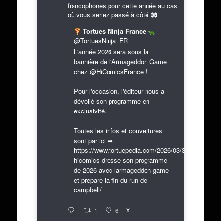
francophones pour cette année au cas
où vous seriez passé à côté
Tortues Ninja France
@TortuesNinja_FR
L'année 2026 sera sous la
bannière de l'Armageddon Game
chez @HiComicsFrance !
Pour l'occasion, l'éditeur nous a
dévoilé son programme en
exclusivité.
Toutes les infos et couvertures
sont par ici ➡
https://www.tortuepedia.com/2026/03/31/exclusif-
hicomics-dresse-son-programme-
de-2026-avec-larmageddon-game-
et-prepare-la-fin-du-run-de-
campbell/
X
1
6