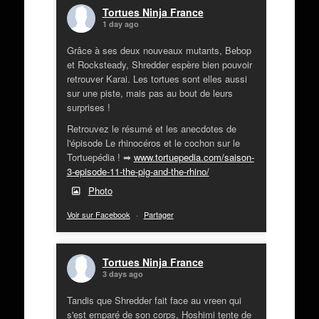
Tortues Ninja France
1 day ago
Grâce à ses deux nouveaux mutants, Bebop
et Rocksteady, Shredder espère bien pouvoir
retrouver Karai. Les tortues sont elles aussi
sur une piste, mais pas au bout de leurs
surprises !
Retrouvez le résumé et les anecdotes de
l'épisode Le rhinocéros et le cochon sur le
Tortuepédia ! ➡
www.tortuepedia.com/saison-
3-episode-11-the-pig-and-the-rhino/
Photo
Voir sur Facebook
·
Partager
Tortues Ninja France
3 days ago
Tandis que Shredder fait face au vreen qui
s'est emparé de son corps, Hoshimi tente de