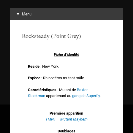
Menu
Tortuepédia
L'encyclopédie des Tortues Ninja !
Rocksteady (Point Grey)
Fiche d’identité
Réside
: New York
.
Espèce
: Rhinocéros mutant mâle.
Caractéristiques
: Mutant de
Baxter
Stockman
appartenant au
gang de Superfly
.
Première apparition
TMNT – Mutant Mayhem
Doublages