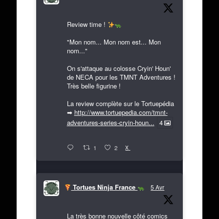
Review time !
"Mon nom... Mon nom est... Mon
nom..."
On s'attaque au colosse Cryin' Houn'
de NECA pour les TMNT Adventures !
Très belle figurine !
La review complète sur le Tortuepédia
➡
http://www.tortuepedia.com/tmnt-
adventures-series-cryin-houn...
4
X
1
2
Tortues Ninja France
5 Avr
La très bonne nouvelle côté comics