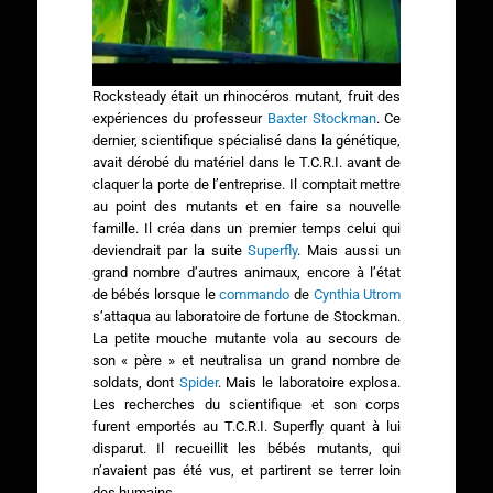
Rocksteady était un rhinocéros mutant, fruit des
expériences du professeur
Baxter Stockman
. Ce
dernier, scientifique spécialisé dans la génétique,
avait dérobé du matériel dans le T.C.R.I. avant de
claquer la porte de l’entreprise. Il comptait mettre
au point des mutants et en faire sa nouvelle
famille. Il créa dans un premier temps celui qui
deviendrait par la suite
Superfly
. Mais aussi un
grand nombre d’autres animaux, encore à l’état
de bébés lorsque le
commando
de
Cynthia Utrom
s’attaqua au laboratoire de fortune de Stockman.
La petite mouche mutante vola au secours de
son « père » et neutralisa un grand nombre de
soldats, dont
Spider
. Mais le laboratoire explosa.
Les recherches du scientifique et son corps
furent emportés au T.C.R.I. Superfly quant à lui
disparut. Il recueillit les bébés mutants, qui
n’avaient pas été vus, et partirent se terrer loin
des humains.