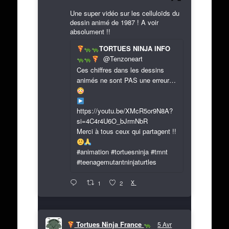
Une super vidéo sur les celluloïds du
dessin animé de 1987 ! A voir
absolument !!
TORTUES NINJA INFO
@Tenzoneart
Ces chiffres dans les dessins
animés ne sont PAS une erreur…
https://youtu.be/XMcR5or9N8A?
si=4C4r4U6O_bJrmNbR
Merci à tous ceux qui partagent !!
#animation #tortuesninja #tmnt
#teenagemutantninjaturtles
X
1
2
Tortues Ninja France
5 Avr