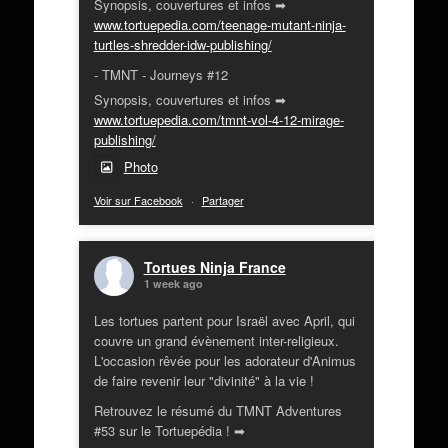
Synopsis, couvertures et infos ➡
www.tortuepedia.com/teenage-mutant-ninja-
turtles-shredder-idw-publishing/
- TMNT - Journeys #12
Synopsis, couvertures et infos ➡
www.tortuepedia.com/tmnt-vol-4-12-mirage-
publishing/
Photo
Voir sur Facebook
·
Partager
Tortues Ninja France
1 week ago
Les tortues partent pour Israël avec April, qui
couvre un grand évènement inter-religieux.
L'occasion rêvée pour les adorateur d'Animus
de faire revenir leur "divinité" à la vie !
Retrouvez le résumé du TMNT Adventures
#53 sur le Tortuepédia ! ➡