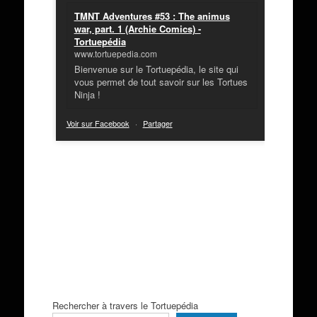
TMNT Adventures #53 : The animus
war, part. 1 (Archie Comics) -
Tortuepédia
www.tortuepedia.com
Bienvenue sur le Tortuepédia, le site qui
vous permet de tout savoir sur les Tortues
Ninja !
Voir sur Facebook
·
Partager
Rechercher à travers le Tortuepédia