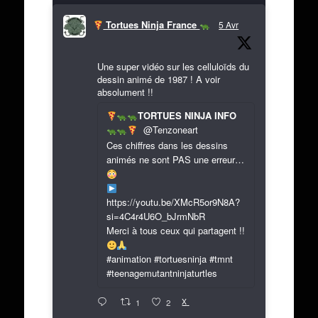
Tortues Ninja France
5 Avr
Une super vidéo sur les celluloïds du
dessin animé de 1987 ! A voir
absolument !!
TORTUES NINJA INFO
@Tenzoneart
Ces chiffres dans les dessins
animés ne sont PAS une erreur…
https://youtu.be/XMcR5or9N8A?
si=4C4r4U6O_bJrmNbR
Merci à tous ceux qui partagent !!
#animation #tortuesninja #tmnt
#teenagemutantninjaturtles
X
1
2