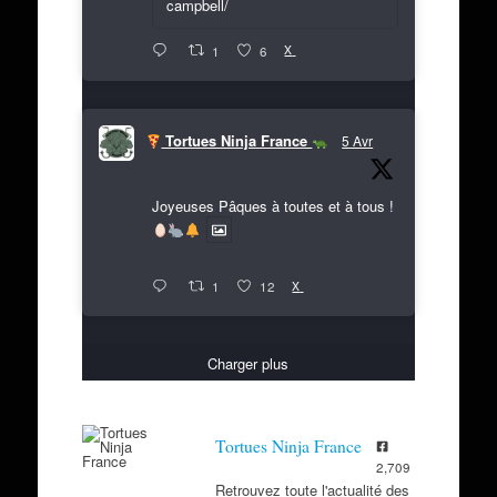
campbell/
X
1
6
Tortues Ninja France
5 Avr
Joyeuses Pâques à toutes et à tous !
X
1
12
Charger plus
Tortues Ninja France
2,709
Retrouvez toute l'actualité des