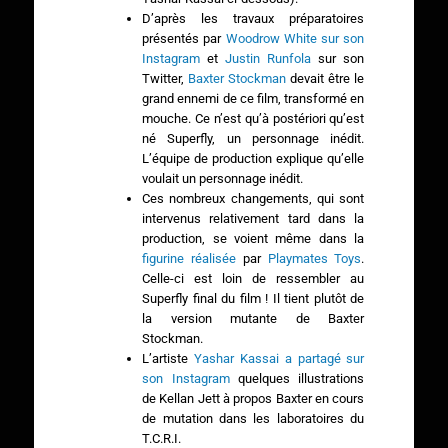
D’après les travaux préparatoires
présentés par
Woodrow White sur son
Instagram
et
Justin Runfola
sur son
Twitter,
Baxter Stockman
devait être le
grand ennemi de ce film, transformé en
mouche. Ce n’est qu’à postériori qu’est
né Superfly, un personnage inédit.
L’équipe de production explique qu’elle
voulait un personnage inédit.
Ces nombreux changements, qui sont
intervenus relativement tard dans la
production, se voient même dans la
figurine réalisée
par
Playmates Toys
.
Celle-ci est loin de ressembler au
Superfly final du film ! Il tient plutôt de
la version mutante de Baxter
Stockman.
L’artiste
Yashar Kassai a partagé sur
son Instagram
quelques illustrations
de Kellan Jett à propos Baxter en cours
de mutation dans les laboratoires du
T.C.R.I.