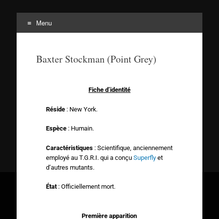
Menu
Tortuepédia
L'encyclopédie des Tortues Ninja !
Baxter Stockman (Point Grey)
Fiche d’identité
Réside
: New York
.
Espèce
: Humain.
Caractéristiques
: Scientifique, anciennement
employé au T.G.R.I. qui a conçu
Superfly
et
d’autres mutants.
État
: Officiellement mort.
Première apparition