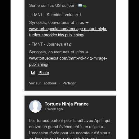
Sortie comics US du jour !
- TMNT - Shredder, volume 1
Synopsis, couvertures et infos ➡
www.tortuepedia.com/teenage-mutant-ninja-
turtles-shredder-idw-publishing/
- TMNT - Journeys #12
Synopsis, couvertures et infos ➡
www.tortuepedia.com/tmnt-vol-4-12-mirage-
publishing/
Photo
Voir sur Facebook
·
Partager
Tortues Ninja France
1 week ago
Les tortues partent pour Israël avec April, qui
couvre un grand évènement inter-religieux.
L'occasion rêvée pour les adorateur d'Animus
de faire revenir leur "divinité" à la vie !