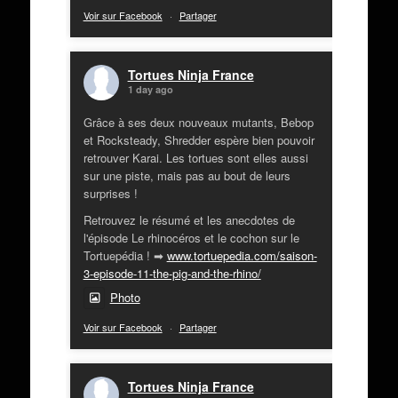
Voir sur Facebook
·
Partager
Tortues Ninja France
1 day ago
Grâce à ses deux nouveaux mutants, Bebop
et Rocksteady, Shredder espère bien pouvoir
retrouver Karai. Les tortues sont elles aussi
sur une piste, mais pas au bout de leurs
surprises !
Retrouvez le résumé et les anecdotes de
l'épisode Le rhinocéros et le cochon sur le
Tortuepédia ! ➡
www.tortuepedia.com/saison-
3-episode-11-the-pig-and-the-rhino/
Photo
Voir sur Facebook
·
Partager
Tortues Ninja France