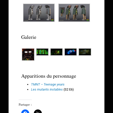
Galerie
Apparitions du personnage
TMNT – Teenage years
Les mutants instables
(S2 E6)
Partager :