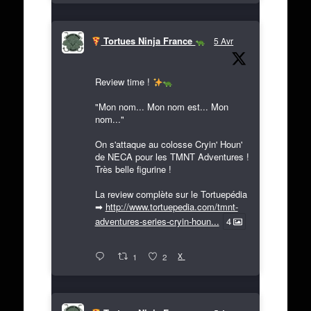
Tortues Ninja France
5 Avr
Review time !
"Mon nom... Mon nom est... Mon
nom..."
On s'attaque au colosse Cryin' Houn'
de NECA pour les TMNT Adventures !
Très belle figurine !
La review complète sur le Tortuepédia
➡
http://www.tortuepedia.com/tmnt-
adventures-series-cryin-houn...
4
X
1
2