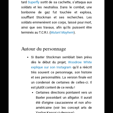
tard
Superfly
sortit de sa cachette, s’attaqua aux
soldats et les neutralisa. Dans le combat, une
bonbonne de gaz fut touchée et explosa,
soufflant Stockman et ses recherches. Les
soldats emmenèrent son corps, laissé pour mort,
ainsi que ses travaux, afin qu’ils puissent être
terminés au T.C.R.I. (
Mutant Mayhem
).
Autour du personnage
Si Baxter Stockman semblait bien prévu
dès le début du projet,
Woodrow White
explique sur son Instagram
qu’il a réécrit
très souvent ce personnage, son histoire
et ses personnalités. La version finale est
un condensé de certaines de celles-ci. Il
est plutôt content de ce rendu !
Certaines directions pointaient vers un
Baxter possédant un alligator. Il aurait
été d’origine caucasienne et non afro-
américaine (voir les concept arts de
Yashar Kassai ci-dessous).