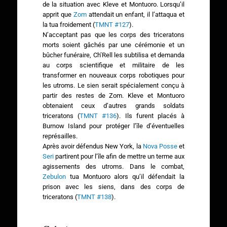
de la situation avec Kleve et Montuoro. Lorsqu’il
apprit que
Zom
attendait un enfant, il l’attaqua et
la tua froidement (
TMNT #127
).
N’acceptant pas que les corps des triceratons
morts soient gâchés par une cérémonie et un
bûcher funéraire, Ch’Rell les subtilisa et demanda
au corps scientifique et militaire de les
transformer en nouveaux corps robotiques pour
les utroms. Le sien serait spécialement conçu à
partir des restes de Zom. Kleve et Montuoro
obtenaient ceux d’autres grands soldats
triceratons (
TMNT #136
). Ils furent placés à
Burnow Island pour protéger l’île d’éventuelles
représailles.
Après avoir défendus New York, la
Nova Posse
et
Seri
partirent pour l’île afin de mettre un terme aux
agissements des utroms. Dans le combat,
Zebulon
tua Montuoro alors qu’il défendait la
prison avec les siens, dans des corps de
triceratons (
TMNT #138
).