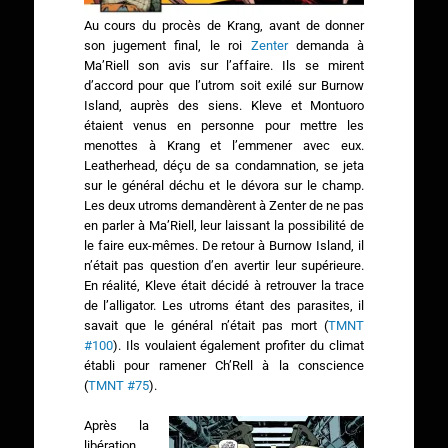
Au cours du procès de Krang, avant de donner
son jugement final, le roi
Zenter
demanda à
Ma’Riell son avis sur l’affaire. Ils se mirent
d’accord pour que l’utrom soit exilé sur Burnow
Island, auprès des siens. Kleve et Montuoro
étaient venus en personne pour mettre les
menottes à Krang et l’emmener avec eux.
Leatherhead, déçu de sa condamnation, se jeta
sur le général déchu et le dévora sur le champ.
Les deux utroms demandèrent à Zenter de ne pas
en parler à Ma’Riell, leur laissant la possibilité de
le faire eux-mêmes. De retour à Burnow Island, il
n’était pas question d’en avertir leur supérieure.
En réalité, Kleve était décidé à retrouver la trace
de l’alligator. Les utroms étant des parasites, il
savait que le général n’était pas mort (
TMNT
#100
). Ils voulaient également profiter du climat
établi pour ramener Ch’Rell à la conscience
(
TMNT #75
).
Après la
libération