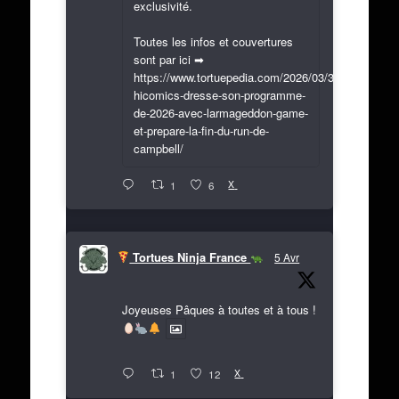
exclusivité.
Toutes les infos et couvertures
sont par ici ➡
https://www.tortuepedia.com/2026/03/31/exclusif-
hicomics-dresse-son-programme-
de-2026-avec-larmageddon-game-
et-prepare-la-fin-du-run-de-
campbell/
X
1
6
Tortues Ninja France
5 Avr
Joyeuses Pâques à toutes et à tous !
X
1
12