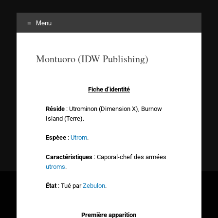
Menu
Tortuepédia
L'encyclopédie des Tortues Ninja !
Montuoro (IDW Publishing)
Fiche d’identité
Réside
: Utrominon (Dimension X), Burnow
Island (Terre).
Espèce
:
Utrom
.
Caractéristiques
: Caporal-chef des armées
utroms
.
État
: Tué par
Zebulon
.
Première apparition