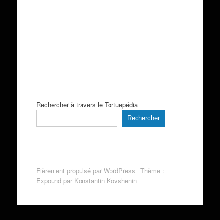
Rechercher à travers le Tortuepédia
Rechercher
Fièrement propulsé par WordPress
|
Thème :
Expound par
Konstantin Kovshenin