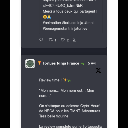
si=4C4r4U6O_bJrmNbR
Merci à tous ceux qui partagent !!
#animation #tortuesninja #tmnt
#teenagemutantninjaturtles
X
1
2
Tortues Ninja France
5 Avr
Review time !
"Mon nom... Mon nom est... Mon
nom..."
On s'attaque au colosse Cryin' Houn'
de NECA pour les TMNT Adventures !
Très belle figurine !
La review complète sur le Tortuepédia