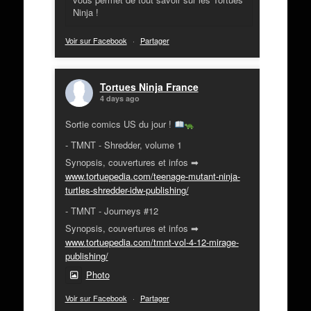
Ninja !
Voir sur Facebook
·
Partager
Tortues Ninja France
4 days ago
Sortie comics US du jour !
- TMNT - Shredder, volume 1
Synopsis, couvertures et infos ➡
www.tortuepedia.com/teenage-mutant-ninja-
turtles-shredder-idw-publishing/
- TMNT - Journeys #12
Synopsis, couvertures et infos ➡
www.tortuepedia.com/tmnt-vol-4-12-mirage-
publishing/
Photo
Voir sur Facebook
·
Partager