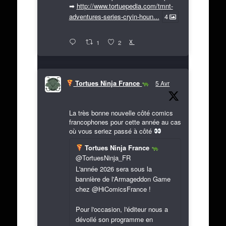
➡
http://www.tortuepedia.com/tmnt-
adventures-series-cryin-houn...
4
X
1
2
Tortues Ninja France
5 Avr
La très bonne nouvelle côté comics
francophones pour cette année au cas
où vous seriez passé à côté
Tortues Ninja France
@TortuesNinja_FR
L'année 2026 sera sous la
bannière de l'Armageddon Game
chez @HiComicsFrance !
Pour l'occasion, l'éditeur nous a
dévoilé son programme en