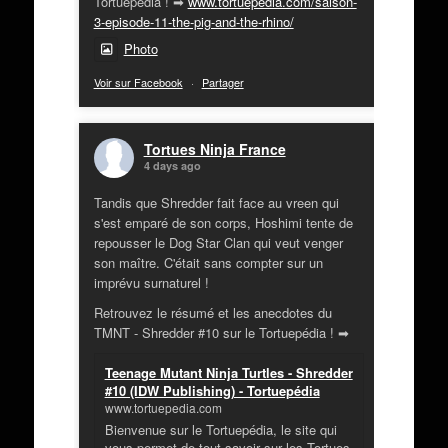
Tortuepédia ! ➡
www.tortuepedia.com/saison-
3-episode-11-the-pig-and-the-rhino/
Photo
Voir sur Facebook
·
Partager
Tortues Ninja France
4 days ago
Tandis que Shredder fait face au vreen qui
s'est emparé de son corps, Hoshimi tente de
repousser le Dog Star Clan qui veut venger
son maître. C'était sans compter sur un
imprévu surnaturel !
Retrouvez le résumé et les anecdotes du
TMNT - Shredder #10 sur le Tortuepédia ! ➡
Teenage Mutant Ninja Turtles - Shredder
#10 (IDW Publishing) - Tortuepédia
www.tortuepedia.com
Bienvenue sur le Tortuepédia, le site qui
vous permet de tout savoir sur les Tortues