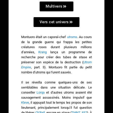
Multivers
Vers cet univers
Montuoro était un caporal-chef
utroms
. Au cours
de la grande guerre qui frappa les petites
créatures roses durant plusieurs millions
d’années,
Krang
lança un programme de
recherche pour créer des tubes de stase et
préserver son espèce de la destruction (
Utrom
Empire
, part. 3). Montuoro fit partie du petit
nombre d’utroms qui furent sauvés.
Il se réveilla comme quelques-uns de ses
semblables dans une situation délicate. Le
conseiller
Lorqa
et d’autres utroms avaient été
sauvagement assassinés. Moins impulsif que
Kleve
, il appuyait tout le temps les propos de son
lieutenant, principalement lorsqu’il fut question
de libérer
Ch’Rell
, encore en stase (
TMNT #57
). À