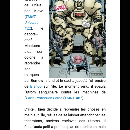
de Ch’Rell
par Kleve
(
TMNT
Universe
#22
), le
caporal-
chef
Montuoro
aida son
colonel à
reprendre
ses
marques
sur Burnow Island et le cacha jusqu’à l’offensive
de
Bishop
sur l’île. Le moment venu, il épaula
l’utrom sanguinaire contre les machines de
l’
Earth Protection Force
(
TMNT #87
).
Ch’Rell, bien décidé à reprendre les choses en
main sur l’île, refusa de se laisser attendrir par les
triceratons, anciens esclaves des utroms. Il
échafauda petit à petit un plan de reprise en main