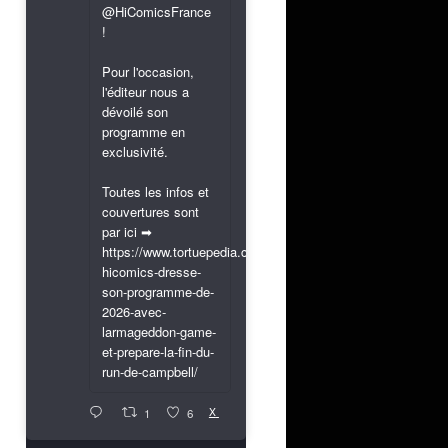
@HiComicsFrance
!
Pour l'occasion,
l'éditeur nous a
dévoilé son
programme en
exclusivité.
Toutes les infos et
couvertures sont
par ici ➡
https://www.tortuepedia.com/2026/03/31/exclusif-
hicomics-dresse-
son-programme-de-
2026-avec-
larmageddon-game-
et-prepare-la-fin-du-
run-de-campbell/
X
1
6