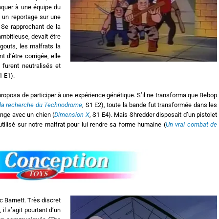
aquer à une équipe du
t un reportage sur une
. Se rapprochant de la
ambitieuse, devait être
égouts, les malfrats la
t d’être corrigée, elle
 furent neutralisés et
1 E1).
proposa de participer à une expérience génétique. S’il ne transforma que Bebop
la recherche du Technodrome
, S1 E2), toute la bande fut transformée dans les
ange avec un chien (
Dimension X
, S1 E4). Mais Shredder disposait d’un pistolet
 utilisé sur notre malfrat pour lui rendre sa forme humaine (
Un vrai combat de
ic Barnett. Très discret
il s’agit pourtant d’un