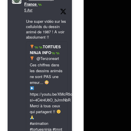
France
5 Avr
Une super vidéo sur les
celluloïds du dessin
animé de 1987 ! A voir
absolument !!
TORTUES
NINJA INFO
@Tenzoneart
Ces chiffres dans
les dessins animés
ne sont PAS une
erreur…
https://youtu.be/XMcR5or9N8A?
si=4C4r4U6O_bJrmNbR
Merci à tous ceux
qui partagent !!
#animation
#tortuesninja #tmnt