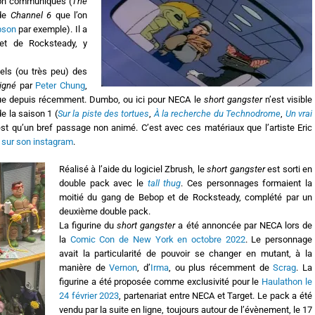
 non communiqués (
The
de
Channel 6
que l’on
pson
par exemple). Il a
 et de Rocksteady, y
els (ou très peu) des
igné
par
Peter Chung
,
que depuis récemment. Dumbo, ou ici pour NECA le
short gangster
n’est visible
e la saison 1 (
Sur la piste des tortues
,
À la recherche du Technodrome
,
Un vrai
est qu’un bref passage non animé. C’est avec ces matériaux que l’artiste Eric
 sur son instagram
.
Réalisé à l’aide du logiciel Zbrush, le
short gangster
est sorti en
double pack avec le
tall thug
. Ces personnages formaient la
moitié du gang de Bebop et de Rocksteady, complété par un
deuxième double pack.
La figurine du
short gangster
a été annoncée par NECA lors de
la
Comic Con de New York en octobre 2022
. Le personnage
avait la particularité de pouvoir se changer en mutant, à la
manière de
Vernon
, d’
Irma
, ou plus récemment de
Scrag
. La
figurine a été proposée comme exclusivité pour le
Haulathon le
24 février 2023
, partenariat entre NECA et Target. Le pack a été
vendu par la suite en ligne, toujours autour de l’évènement, le 17