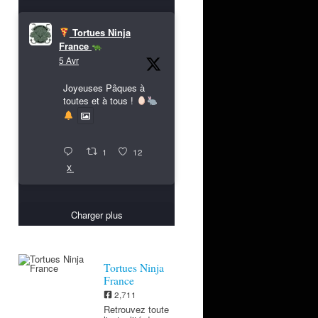
Tortues Ninja
France
5 Avr
Joyeuses Pâques à
toutes et à tous !
1
12
X
Charger plus
Tortues Ninja
France
2,711
Retrouvez toute