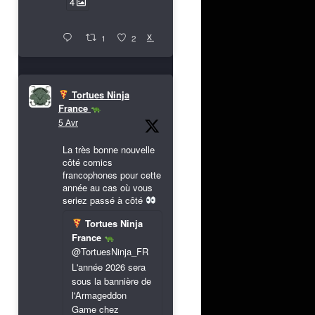
4
X
1
2
Tortues Ninja
France
5 Avr
La très bonne nouvelle
côté comics
francophones pour cette
année au cas où vous
seriez passé à côté
Tortues Ninja
France
@TortuesNinja_FR
L'année 2026 sera
sous la bannière de
l'Armageddon
Game chez