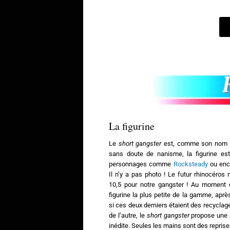
La figurine
Le
short gangster
est, comme son nom l’i
sans doute de nanisme, la figurine est
personnages comme
Rocksteady
ou en
Il n’y a pas photo ! Le futur rhinocéro
10,5 pour notre gangster ! Au moment de
figurine la plus petite de la gamme, apr
si ces deux derniers étaient des recyclag
de l’autre, le
short gangster
propose une 
inédite. Seules les mains sont des reprise