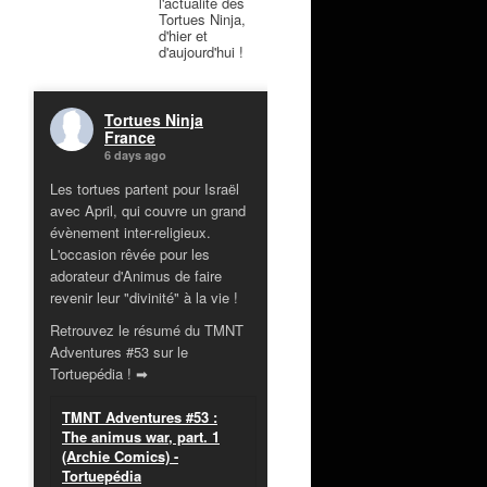
l'actualité des
Tortues Ninja,
d'hier et
d'aujourd'hui !
Tortues Ninja
France
6 days ago
Les tortues partent pour Israël
avec April, qui couvre un grand
évènement inter-religieux.
L'occasion rêvée pour les
adorateur d'Animus de faire
revenir leur "divinité" à la vie !
Retrouvez le résumé du TMNT
Adventures #53 sur le
Tortuepédia ! ➡
TMNT Adventures #53 :
The animus war, part. 1
(Archie Comics) -
Tortuepédia