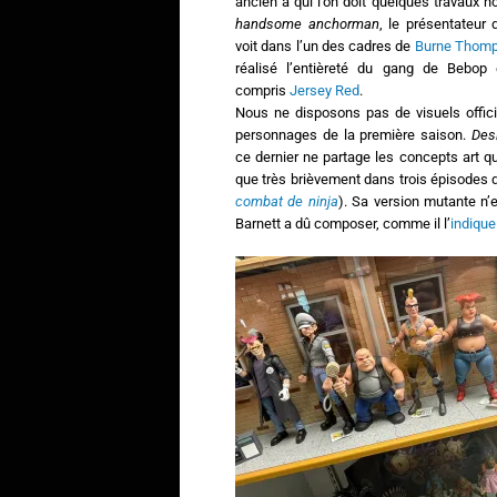
ancien à qui l’on doit quelques travaux
handsome anchorman
, le présentateur 
voit dans l’un des cadres de
Burne Thom
réalisé l’entièreté du gang de Bebop
compris
Jersey Red
.
Nous ne disposons pas de visuels offici
personnages de la première saison.
Des
ce dernier ne partage les concepts art 
que très brièvement dans trois épisodes d
combat de ninja
). Sa version mutante n’
Barnett a dû composer, comme il l’
indique