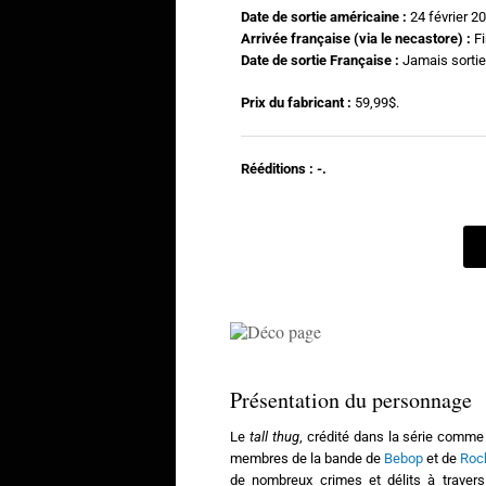
Date de sortie américaine :
24 février 2
Arrivée française (via le necastore) :
F
Date de sortie Française :
Jamais sortie
Prix du fabricant :
59,99$.
Rééditions : -.
Présentation du personnage
Le
tall thug
, crédité dans la série comme
membres de la bande de
Bebop
et de
Roc
de nombreux crimes et délits à travers l