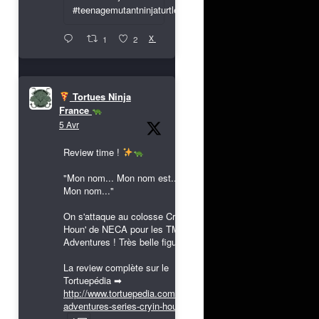
#teenagemutantninjaturtles
X
1
2
Tortues Ninja
France
5 Avr
Review time !
"Mon nom... Mon nom est...
Mon nom..."
On s'attaque au colosse Cryin'
Houn' de NECA pour les TMNT
Adventures ! Très belle figurine !
La review complète sur le
Tortuepédia ➡
http://www.tortuepedia.com/tmnt-
adventures-series-cryin-houn...