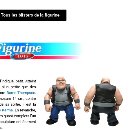
Tous les blisters de la figurine
ndique, petit. Atteint
 plus petite que des
core
Burne Thompson
.
s mesure 14 cm, contre
 sa sortie, il est la
ès
Kerma
. En revanche,
es quasi-complets l’un
sculpture entièrement
s.