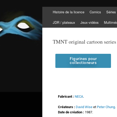
Histoire de la licence
Comics
Séries
Tortuepédia
L'encyclopédie des Tortues Ninja !
JDR / plateaux
Jeux-vidéos
Multimé
TMNT original cartoon series
Figurines pour
collectioneurs
Fabricant :
NECA
.
Créateurs :
David Wise
et
Peter Chung
.
Date de création :
1987.