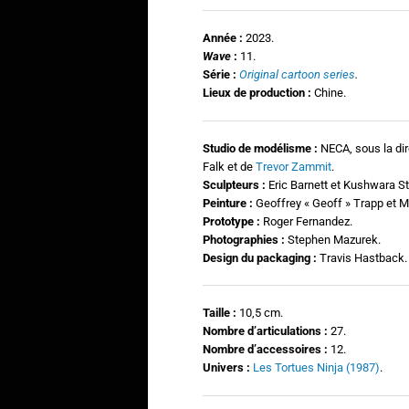
Année :
2023.
Wave
:
11.
Série :
Original cartoon series
.
Lieux de production :
Chine.
Studio de modélisme :
NECA, sous la di
Falk et de
Trevor Zammit
.
Sculpteurs :
Eric Barnett et Kushwara St
Peinture
:
Geoffrey « Geoff » Trapp et M
Prototype :
Roger Fernandez.
Photographies
:
Stephen Mazurek.
Design du packaging :
Travis Hastback.
Taille :
10,5 cm.
N
ombre d’articulations :
27.
Nombre d’accessoires :
12.
Univers :
Les Tortues Ninja (1987)
.