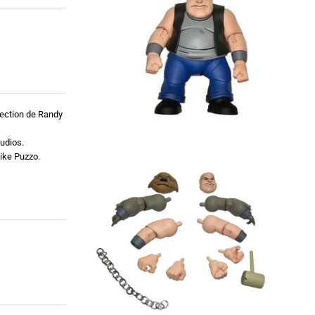
rection de Randy
udios.
ike Puzzo.