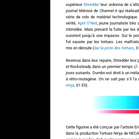
supérieur
Shredder
leur ordonna de s’att
journal télévisé de
Channel 6
qui réalisai
série de vols de matériel technologique
vérité,
April O’Neil
, jeune journaliste très 
intimidée. Mais prenant la fuite par les 
suivirent jusqu’à une impasse. Sur le poin
fut sauvée par les tortues. Les malfrats
mis en déroute (
Sur la piste des tortues
, S
Revenus dans leur repaire, Shredder leur 
et Rocksteady dans un premier temps (
À 
jours suivants. Dumbo eut droit à un mél
à rétro-mutagène. On ne sait pas s’il l’a
ninja
, S1 E5).
Cette figurine a été conçue par l’artiste Er
dans la production Tortues Ninja de NECA, 