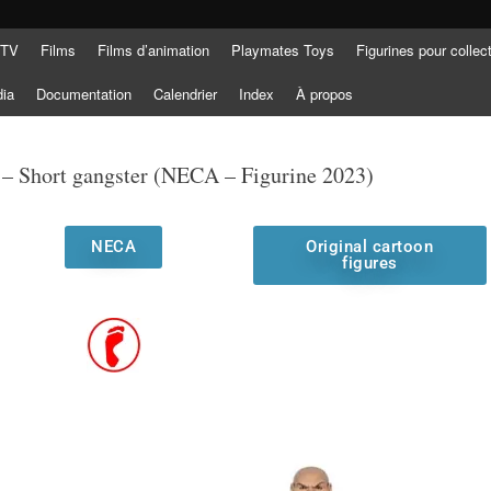
 TV
Films
Films d’animation
Playmates Toys
Figurines pour collec
dia
Documentation
Calendrier
Index
À propos
 – Short gangster (NECA – Figurine 2023)
NECA
Original cartoon
figures