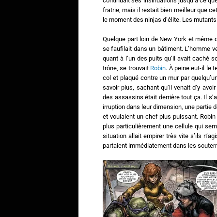
continuait ses insinuations jusqu’à ce que
fratrie, mais il restait bien meilleur que 
le moment des ninjas d’élite. Les mutants
Quelque part loin de New York et même de
se faufilait dans un bâtiment. L’homme v
quant à l’un des puits qu’il avait caché s
trône, se trouvait
Robin
. À peine eut-il le 
col et plaqué contre un mur par quelqu’u
savoir plus, sachant qu’il venait d’y avo
des assassins était derrière tout ça. Il s’
irruption dans leur dimension, une partie 
et voulaient un chef plus puissant. Robin i
plus particulièrement une cellule qui semb
situation allait empirer très vite s’ils n’
partaient immédiatement dans les souterrai