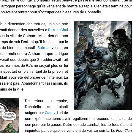
 Raphael le corrige. Donatello n’était peut-être pas le meilleur combattant de la
cet arrogant personnage qu’ils venaient de mettre au tapis. C’en était terminé pour
 pouvaient rentrer pour s’occuper des blessures de Donatello.
 la dimension des tortues, un ninja noir
enait donner des nouvelles à
Ra’s al Ghul
ous la ville de Gotham. Mais derrière son
temps de voir l’enfant qu’il fut saisit par le
n de bien plus massif.
Batman
voulait en
ir une mutinerie à Arkham et que la Ligue
avérait que depuis que Shredder avait fait
des hommes de Ra’s ne croyait plus en lui
nspectait un plan virtuel de la prison, et
lait avoir été défoncée de l’intérieur. La
agissaient pas. Abandonnant l’assassin, ils
ns de la ville.
De retour au repaire,
Donatello se faisait
soigner par
Casey
, fort de
son expérience après avoir régulièrement recousu les plaies de
son père par le passé. Outre ce rude combat, les tortues étaient
inquiètes par ce qu’elles venaient de voir ce soir-là. Le
Foot Clan