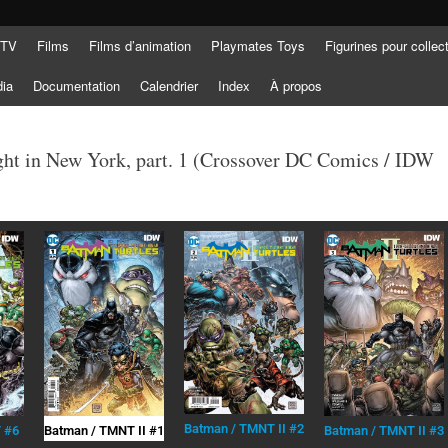
 TV
Films
Films d’animation
Playmates Toys
Figurines pour collec
dia
Documentation
Calendrier
Index
À propos
ht in New York, part. 1 (Crossover DC Comics / IDW
Batman / TMNT II #2
 #6
Batman / TMNT II #1
Batman / TMNT II #3