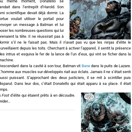
Au même moment, Donatello se
rendait dans l’entrepôt d’Harold. Son
ami scientifique devait déjà dormir. La
tortue voulait utiliser le portail pour
envoyer un message à Batman et lui
poser les nombreuses questions qui lui
prenaient la tête. Il ne réussirait pas à
dormir s’il ne le faisait pas. Mais il n’avait pas vu que les ninjas d’élite le
surveillaient depuis les toits. Cherchant à activer l’appareil, il sentit la présence
des intrus et esquiva le fer de la lance de l’un d’eux, qui vint se ficher dans la
machine.
Descendant dans la cavité à son tour, Batman vit
Bane
dans le puits de Lazare.
L’homme aux muscles sur-développés riait aux éclats. Jamais il ne s’était senti
aussi puissant. S’approchant des deux justiciers, il se mit à scintiller puis
disparut. Dans leur dos, c’était Donatello qui était apparu à sa place. Il était
emps.
es
Foot
d’élite qui étaient prêts à en découdre.
imider…