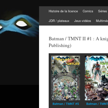
Histoire de la licence
Comics
Séries
Tortuepédia
L'encyclopédie des Tortues Ninja !
JDR / plateaux
Jeux-vidéos
Multimé
Batman / TMNT II #1 : A knig
Publishing)
Batman / TMNT #5
Batman / TMNT