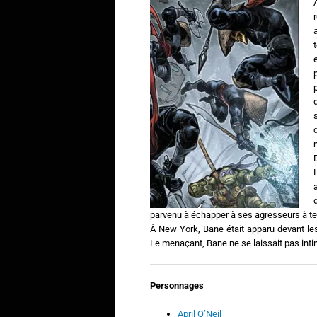
parvenu à échapper à ses agresseurs à t
À New York, Bane était apparu devant l
Le menaçant, Bane ne se laissait pas int
P
ersonnages
April O’Neil