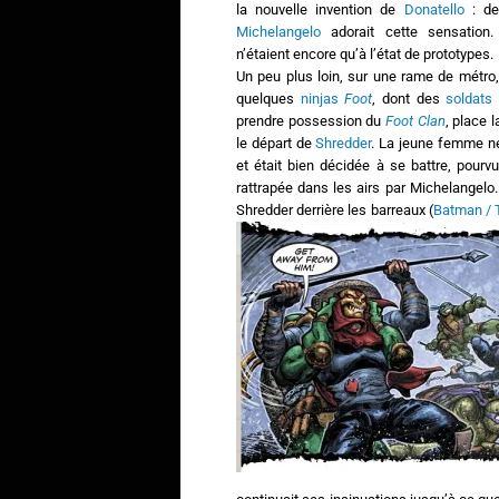
la nouvelle invention de
Donatello
: de
Michelangelo
adorait cette sensation
n’étaient encore qu’à l’état de prototypes.
Un peu plus loin, sur une rame de métro
quelques
ninjas
Foot
, dont des
soldats 
prendre possession du
Foot Clan
, place 
le départ de
Shredder
. La jeune femme ne 
et était bien décidée à se battre, pour
rattrapée dans les airs par Michelangelo.
Shredder derrière les barreaux (
Batman /