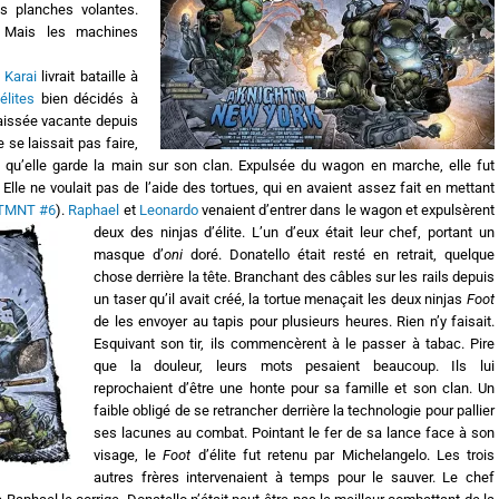
s planches volantes.
. Mais les machines
,
Karai
livrait bataille à
élites
bien décidés à
laissée vacante depuis
se laissait pas faire,
vu qu’elle garde la main sur son clan. Expulsée du wagon en marche, elle fut
 Elle ne voulait pas de l’aide des tortues, qui en avaient assez fait en mettant
 TMNT #6
).
Raphael
et
Leonardo
venaient d’entrer dans le wagon et expulsèrent
deux des ninjas d’élite.
L’un d’eux était leur chef, portant un
masque d’
oni
doré. Donatello était resté en retrait, quelque
chose derrière la tête. Branchant des câbles sur les rails depuis
un taser qu’il avait créé, la tortue menaçait les deux ninjas
Foot
de les envoyer au tapis pour plusieurs heures. Rien n’y faisait.
Esquivant son tir, ils commencèrent à le passer à tabac. Pire
que la douleur, leurs mots pesaient beaucoup. Ils lui
reprochaient d’être une honte pour sa famille et son clan. Un
faible obligé de se retrancher derrière la technologie pour pallier
ses lacunes au combat. Pointant le fer de sa lance face à son
visage, le
Foot
d’élite fut retenu par Michelangelo. Les trois
autres frères intervenaient à temps pour le sauver. Le chef