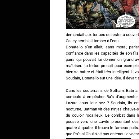
demandait aux tortues de rester à couvert
Casey semblait tomber à l’eau.
Donatello s’en allait, sans moral, parl
confiance dans les capacités de son fils. I
pairs qui pouvait lui donner un grand a
maîtriser. La tortue prenait pour exempl
bien se battre et était très intelligent. Il 
Soudain, Donatello eut une idée. Il devai
Dans les souterrains de Gotham, Batman 
combats à empêcher Ra’s d’augmenter s
Lazare sous leur nez ? Soudain, ils ent
nocturne, Batman vit des ninjas chauve-s
du couloir rocailleux. Le combat dans le
poussé vers une cavité présentant des
quatre à quatre, il trouva le fameux puits
que Ra’s al Ghul n’ait pas entendu le vac