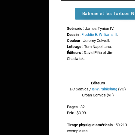
Batman et les Tortues N
Scénario
: James Tynion IV.
Dessin
:
Freddie E. Williams II
.
Couleur
: Jeremy Colwell.
Lettrage
: Tom Napolitano.
Éditeurs
: David Piña et Jim
Chadwick.
Éditeurs
DC Comics /
IDW Publishing
(VO)
Urban Comics (VF)
Pages
: 32.
Prix
: $3,99.
Tirage physique américain
: 50 213
exemplaires.