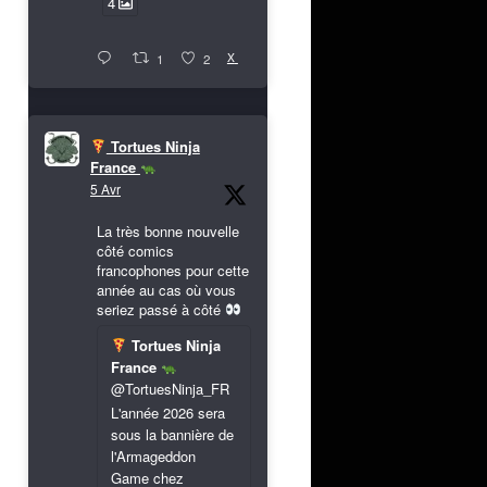
4
X
1
2
Tortues Ninja
France
5 Avr
La très bonne nouvelle
côté comics
francophones pour cette
année au cas où vous
seriez passé à côté
Tortues Ninja
France
@TortuesNinja_FR
L'année 2026 sera
sous la bannière de
l'Armageddon
Game chez