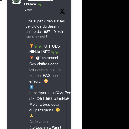
France
5 Avr
Une super vidéo sur les
celluloïds du dessin
animé de 1987 ! A voir
absolument !!
TORTUES
NINJA INFO
@Tenzoneart
Ces chiffres dans
les dessins animés
ne sont PAS une
erreur…
https://youtu.be/XMcR5or9N8A?
si=4C4r4U6O_bJrmNbR
Merci à tous ceux
qui partagent !!
#animation
#tortuesninja #tmnt