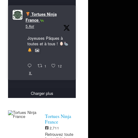
Tortues Ninja
France
5 Avr
Joyeuses Pâques à
toutes et à tous !
1
12
X
Charger plus
Tortues Ninja
France
2,711
Retrouvez toute