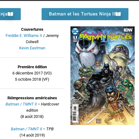
inja
Batman et les Tortues Ninja II
Couvertures
Freddie E. Williams II
/ Jeremy
Colwell
Kevin Eastman
Première édition
6 décembre 2017 (VO)
5 octobre 2018 (VF)
Réimpressions américaines
Batman / TMNT II
– Hardcover
edition
(8 août 2018)
Batman / TMNT II
– TPB
(14 août 2019)