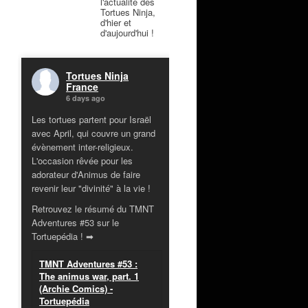
l'actualité des
Tortues Ninja,
d'hier et
d'aujourd'hui !
Tortues Ninja
France
6 days ago
Les tortues partent pour Israël
avec April, qui couvre un grand
évènement inter-religieux.
L'occasion rêvée pour les
adorateur d'Animus de faire
revenir leur "divinité" à la vie !
Retrouvez le résumé du TMNT
Adventures #53 sur le
Tortuepédia ! ➡
TMNT Adventures #53 :
The animus war, part. 1
(Archie Comics) -
Tortuepédia