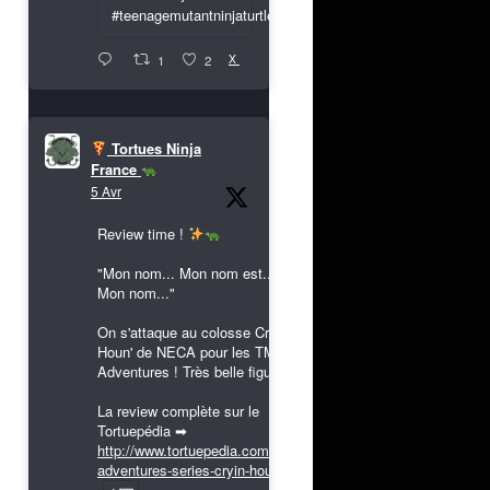
#teenagemutantninjaturtles
X
1
2
Tortues Ninja
France
5 Avr
Review time !
"Mon nom... Mon nom est...
Mon nom..."
On s'attaque au colosse Cryin'
Houn' de NECA pour les TMNT
Adventures ! Très belle figurine !
La review complète sur le
Tortuepédia ➡
http://www.tortuepedia.com/tmnt-
adventures-series-cryin-houn...