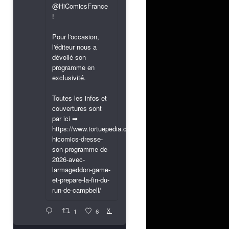
@HiComicsFrance
!
Pour l'occasion,
l'éditeur nous a
dévoilé son
programme en
exclusivité.
Toutes les infos et
couvertures sont
par ici ➡
https://www.tortuepedia.com/2026/03/31/exclusif-
hicomics-dresse-
son-programme-de-
2026-avec-
larmageddon-game-
et-prepare-la-fin-du-
run-de-campbell/
X
1
6