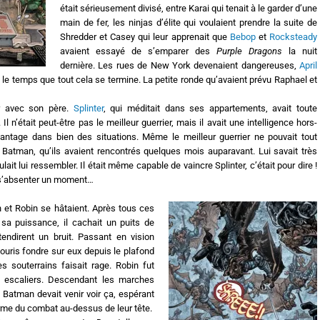
était sérieusement divisé, entre Karai qui tenait à le garder d’une
main de fer, les ninjas d’élite qui voulaient prendre la suite de
Shredder et Casey qui leur apprenait que
Bebop
et
Rocksteady
avaient essayé de s’emparer des
Purple Dragons
la nuit
dernière. Les rues de New York devenaient dangereuses,
April
 le temps que tout cela se termine. La petite ronde qu’avaient prévu Raphael et
er avec son père.
Splinter
, qui méditait dans ses appartements, avait toute
l n’était peut-être pas le meilleur guerrier, mais il avait une intelligence hors-
vantage dans bien des situations. Même le meilleur guerrier ne pouvait tout
e Batman, qu’ils avaient rencontrés quelques mois auparavant. Lui savait très
voulait lui ressembler. Il était même capable de vaincre Splinter, c’était pour dire !
t s’absenter un moment…
et Robin se hâtaient. Après tous ces
a puissance, il cachait un puits de
endirent un bruit. Passant en vision
ouris fondre sur eux depuis le plafond
s souterrains faisait rage. Robin fut
 escaliers. Descendant les marches
. Batman devait venir voir ça, espérant
arme du combat au-dessus de leur tête.