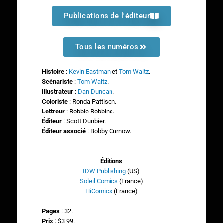
Publications de l'éditeur
Tous les numéros
Histoire
:
Kevin Eastman
et
Tom Waltz
.
Scénariste
:
Tom Waltz
.
Illustrateur
:
Dan Duncan
.
Coloriste
: Ronda Pattison.
Lettreur
: Robbie Robbins.
Éditeur
: Scott Dunbier.
Éditeur associé
: Bobby Curnow.
Éditions
IDW Publishing
(US)
Soleil Comics
(France)
HiComics
(France)
Pages
: 32.
Prix
: $3,99.