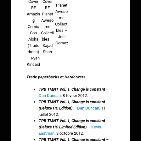
Cover
Cover
Planet
RE
RE
Aweso
Amazin
Planet
me
g
Aweso
Collecti
Comic
me
bles –
Con
Collecti
Joel
Aloha
bles –
Gomez
(Trade
Sajad
dress)
Shah
– Ryan
Kincaid
Trade paperbacks
et
Hardcovers
TPB TMNT Vol. 1, Change is constant
–
Dan Duncan
. 8 février 2012.
TPB TMNT Vol. 1, Change is constant
(Deluxe HC Edition)
–
Dan Duncan
. 11
juillet 2012.
TPB TMNT Vol. 1, Change is constant
(Deluxe HC Limited Edition)
–
Kevin
Eastman
. 3 octobre 2012.
TPB TMNT Vol. 1, Change is constant
–