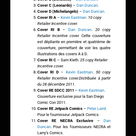
Cover C (Leonardo)
–
Dan Duncan
.
Cover D (Michelangelo)
–
Dan Duncan
.
Cover RI A
–
Kevin Eastman
.
10 copy
Retailer Incentive cover.
Cover RI B
–
Dan Duncan
.
20 copy
Retailer Incentive cover.
Cette couverture
est dépliante en première et quatrième de
couverture, permettant de voir les quatre
illustrations des covers A à D.
Cover RI C
– Sam Kieth.
25 copy Retailer
Incentive cover.
Cover RI D
–
Kevin Eastman
.
50 copy
Retailer Incentive cover.Distribuée à partir
du 28 décembre 2011.
Cover RE SDCC 2011
–
Kevin Eastman
.
Couverture exclusive pour la San Diego
Comic Con 2011.
Cover RE Jetpack Comics
–
Peter Laird
.
Pour le fournisseur Jetpack Comics.
Cover RE NECRA Exclusive
–
Dan
Duncan
. Pour les fournisseurs NECRA et
Larry’s Comics.