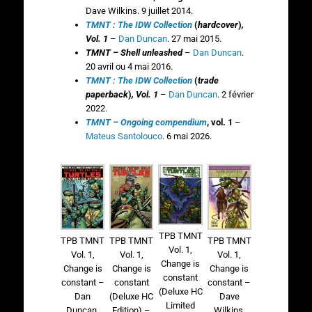
Dave Wilkins. 9 juillet 2014.
TMNT : The IDW Collection
(
hardcover
)
,
Vol. 1
–
Dan Duncan
. 27 mai 2015.
TMNT – Shell unleashed
–
Dan Duncan
.
20 avril ou 4 mai 2016.
TMNT : The IDW Collection
(
trade
paperback
)
, Vol. 1
–
Dan Duncan
. 2 février
2022.
TMNT – Ongoing compendium
, vol. 1
–
Mateus Santolouco
. 6 mai 2026.
TPB TMNT
TPB TMNT
TPB TMNT
TPB TMNT
Vol. 1,
Vol. 1,
Vol. 1,
Vol. 1,
Change is
Change is
Change is
Change is
constant
constant –
constant
constant –
(Deluxe HC
Dan
(Deluxe HC
Dave
Limited
Duncan.
Edition) –
Wilkins.