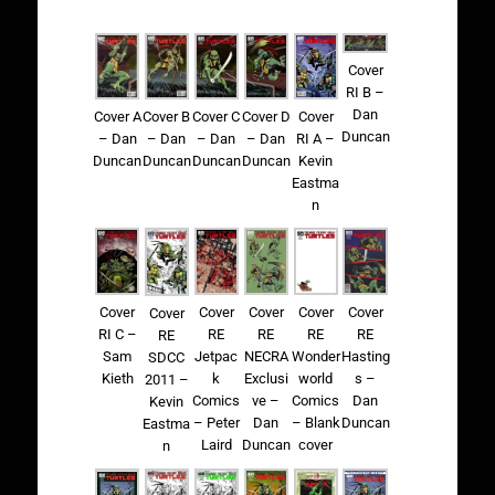
Cover
RI B –
Dan
Cover A
Cover B
Cover C
Cover D
Cover
Duncan
– Dan
– Dan
– Dan
– Dan
RI A –
Duncan
Duncan
Duncan
Duncan
Kevin
Eastma
n
Cover
Cover
Cover
Cover
Cover
Cover
RI C –
RE
RE
RE
RE
RE
Sam
Jetpac
NECRA
Wonder
Hasting
SDCC
Kieth
k
Exclusi
world
s –
2011 –
Comics
ve –
Comics
Dan
Kevin
– Peter
Dan
– Blank
Duncan
Eastma
Laird
Duncan
cover
n