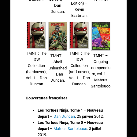
Edition) –
Dan
Kevin
Duncan.
Eastman.
TMNT : The
TMNT : The
TMNT –
TMNT –
IDW
IDW
Ongoing
Shell
Collection
Collection
compendiu
unleashed
(hardcover),
(soft cover),
m, vol. 1 –
– Dan
Vol. 1 – Dan
Vol. 1 – Dan
Mateus
Duncan.
Duncan
Duncan.
Santolouco
Couvertures françaises
Les Tortues Ninja, Tome 1 – Nouveau
départ
–
Dan Duncan
. 25 janvier 2012.
Les Tortues Ninja, Tome 0 – Nouveau
départ
–
Mateus Santolouco
. 3 juillet
2019.