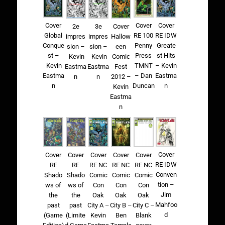
Cover
Cover
Cover
2e
3e
Cover
Global
RE 100
RE IDW
impres
impres
Hallow
Conque
Penny
Greate
sion –
sion –
een
st –
Press
st Hits
Kevin
Kevin
Comic
Kevin
TMNT
– Kevin
Eastma
Eastma
Fest
Eastma
– Dan
Eastma
n
n
2012 –
n
Duncan
n
Kevin
Eastma
n
Cover
Cover
Cover
Cover
Cover
Cover
RE IDW
RE NC
RE
RE
RE NC
RE NC
Conven
Comic
Shado
Shado
Comic
Comic
tion –
Con
ws of
ws of
Con
Con
Jim
Oak
the
the
Oak
Oak
Mahfoo
City C –
past
past
City A –
City B –
d
Blank
(Game
(Limite
Kevin
Ben