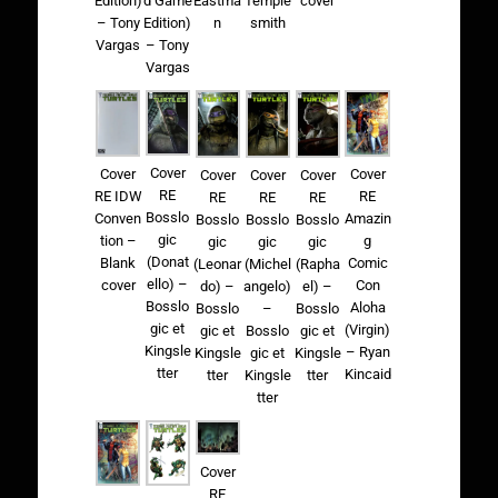
cover
Edition)
d Game
Eastma
Temple
– Tony
Edition)
n
smith
Vargas
– Tony
Vargas
Cover
Cover
Cover
Cover
Cover
Cover
RE
RE IDW
RE
RE
RE
RE
Bosslo
Conven
Amazin
Bosslo
Bosslo
Bosslo
gic
tion –
g
gic
gic
gic
(Donat
Blank
Comic
(Leonar
(Michel
(Rapha
ello) –
cover
Con
do) –
angelo)
el) –
Bosslo
Aloha
Bosslo
–
Bosslo
gic et
(Virgin)
gic et
Bosslo
gic et
Kingsle
– Ryan
Kingsle
gic et
Kingsle
tter
Kincaid
tter
Kingsle
tter
tter
Cover
RE