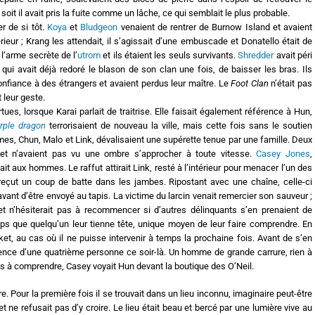
soit il avait pris la fuite comme un lâche, ce qui semblait le plus probable.
r de si tôt.
Koya
et
Bludgeon
venaient de rentrer de Burnow Island et avaient
érieur ; Krang les attendait, il s’agissait d’une embuscade et Donatello était de
l’arme secrète de l’
utrom
et ils étaient les seuls survivants.
Shredder
avait péri
qui avait déjà redoré le blason de son clan une fois, de baisser les bras. Ils
 confiance à des étrangers et avaient perdus leur maître. Le
Foot Clan
n’était pas
t leur geste.
tues, lorsque Karai parlait de traitrise. Elle faisait également référence à Hun,
rple dragon
terrorisaient de nouveau la ville, mais cette fois sans le soutien
es, Chun, Malo et Link, dévalisaient une supérette tenue par une famille.
Deux
ur et n’avaient pas vu une ombre s’approcher à toute vitesse.
Casey Jones
,
it aux hommes. Le raffut attirait Link, resté à l’intérieur pour menacer l’un des
l reçut un coup de batte dans les jambes. Ripostant avec une chaîne, celle-ci
 avant d’être envoyé au tapis. La victime du larcin venait remercier son sauveur ;
 et n’hésiterait pas à recommencer si d’autres délinquants s’en prenaient de
emps que quelqu’un leur tienne tête, unique moyen de leur faire comprendre. En
icket, au cas où il ne puisse intervenir à temps la prochaine fois. Avant de s’en
résence d’une quatrième personne ce soir-là. Un homme de grande carrure, rien à
mps à comprendre, Casey voyait Hun devant la boutique des O’Neil.
. Pour la première fois il se trouvait dans un lieu inconnu, imaginaire peut-être
 ne refusait pas d’y croire. Le lieu était beau et bercé par une lumière vive au