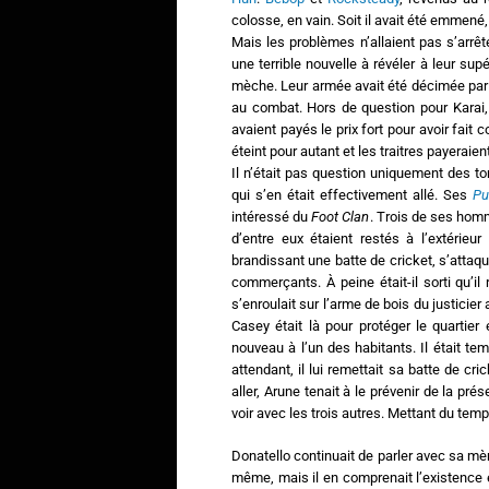
colosse, en vain. Soit il avait été emmené, 
Mais les problèmes n’allaient pas s’arrête
une terrible nouvelle à révéler à leur sup
mèche. Leur armée avait été décimée par 
au combat. Hors de question pour Karai, 
avaient payés le prix fort pour avoir fait
éteint pour autant et les traitres payeraien
Il n’était pas question uniquement des tor
qui s’en était effectivement allé. Ses
Pu
intéressé du
Foot Clan
. Trois de ses homm
d’entre eux étaient restés à l’extérie
brandissant une batte de cricket, s’attaqua
commerçants. À peine était-il sorti qu’i
s’enroulait sur l’arme de bois du justicier
Casey était là pour protéger le quartier
nouveau à l’un des habitants. Il était t
attendant, il lui remettait sa batte de cr
aller, Arune tenait à le prévenir de la p
voir avec les trois autres. Mettant du te
Donatello continuait de parler avec sa mère
même, mais il en comprenait l’existence et