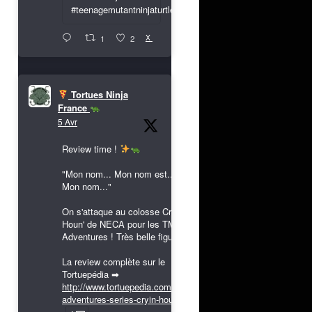
#teenagemutantninjaturtles
X
1
2
Tortues Ninja
France
5 Avr
Review time !
"Mon nom... Mon nom est...
Mon nom..."
On s'attaque au colosse Cryin'
Houn' de NECA pour les TMNT
Adventures ! Très belle figurine !
La review complète sur le
Tortuepédia ➡
http://www.tortuepedia.com/tmnt-
adventures-series-cryin-houn...