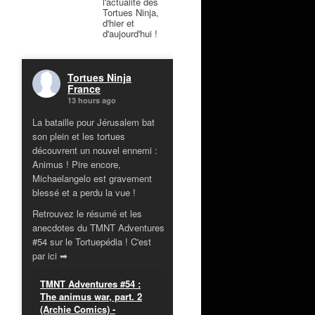
l'actualité des
Tortues Ninja,
d'hier et
d'aujourd'hui !
Tortues Ninja
France
13 hours ago
La bataille pour Jérusalem bat
son plein et les tortues
découvrent un nouvel ennemi :
Animus ! Pire encore,
Michaelangelo est gravement
blessé et a perdu la vue !
Retrouvez le résumé et les
anecdotes du TMNT Adventures
#54 sur le Tortuepédia ! C'est
par ici ➡
TMNT Adventures #54 :
The animus war, part. 2
(Archie Comics) -