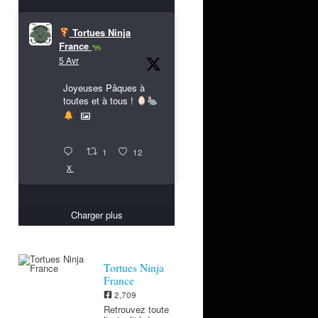
Tortues Ninja
France
5 Avr
Joyeuses Pâques à
toutes et à tous !
1
12
X
Charger plus
Tortues Ninja
France
2,709
Retrouvez toute