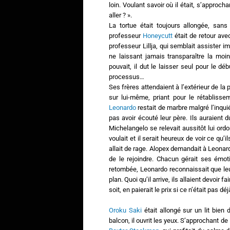
loin. Voulant savoir où il était, s’approcha
aller ? ».
La tortue était toujours allongée, san
professeur
Honeycutt
était de retour ave
professeur Lillja, qui semblait assister
ne laissant jamais transparaître la moi
pouvait, il dut le laisser seul pour le dé
processus…
Ses frères attendaient à l’extérieur de la
sur lui-même, priant pour le rétablisse
Leonardo
restait de marbre malgré l’inquié
pas avoir écouté leur père. Ils auraient
Michelangelo se relevait aussitôt lui ordo
voulait et il serait heureux de voir ce qu’
allait de rage. Alopex demandait à Leonard
de le rejoindre. Chacun gérait ses émot
retombée, Leonardo reconnaissait que leu
plan. Quoi qu’il arrive, ils allaient devoir
soit, en paierait le prix si ce n’était pas déjà
Oroku Saki
était allongé sur un lit bien 
balcon, il ouvrit les yeux. S’approchant de