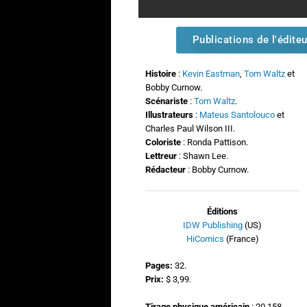
Publications de l'éditeu
Histoire
:
Kevin Eastman
,
Tom Waltz
et
Bobby Curnow.
Scénariste
:
Tom Waltz
.
Illustrateurs
:
Mateus Santolouco
et
Charles Paul Wilson III.
Coloriste
: Ronda Pattison.
Lettreur
: Shawn Lee.
Rédacteur
: Bobby Curnow.
Éditions
IDW Publishing
(US)
HiComics
(France)
Pages:
32.
Prix:
$ 3,99.
Tirage physique américain
: 20 158