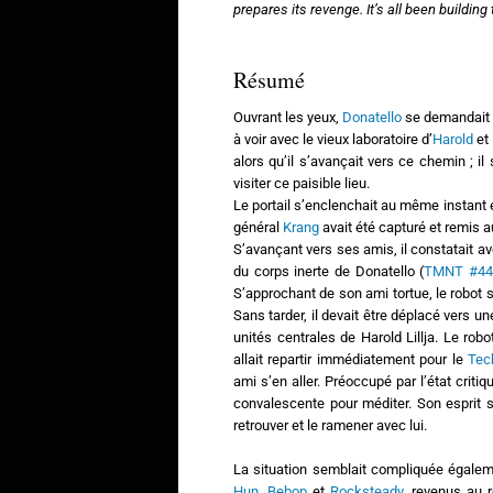
prepares its revenge. It’s all been building 
Résumé
Ouvrant les yeux,
Donatello
se demandait où
à voir avec le vieux laboratoire d’
Harold
et 
alors qu’il s’avançait vers ce chemin ; il
visiter ce paisible lieu.
Le portail s’enclenchait au même instant 
général
Krang
avait été capturé et remis au
S’avançant vers ses amis, il constatait av
du corps inerte de Donatello (
TMNT #44
S’approchant de son ami tortue, le robot s
Sans tarder, il devait être déplacé vers un
unités centrales de Harold Lillja. Le rob
allait repartir immédiatement pour le
Tec
ami s’en aller. Préoccupé par l’état critiq
convalescente pour méditer. Son esprit se
retrouver et le ramener avec lui.
La situation semblait compliquée égalem
Hun
.
Bebop
et
Rocksteady
, revenus au r