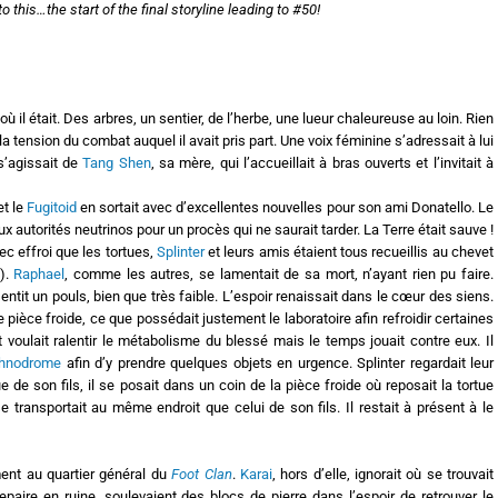
to this…the start of the final storyline leading to #50!
 il était. Des arbres, un sentier, de l’herbe, une lueur chaleureuse au loin. Rien
la tension du combat auquel il avait pris part. Une voix féminine s’adressait à lui
 s’agissait de
Tang Shen
, sa mère, qui l’accueillait à bras ouverts et l’invitait à
et le
Fugitoid
en sortait avec d’excellentes nouvelles pour son ami Donatello. Le
x autorités neutrinos pour un procès qui ne saurait tarder. La Terre était sauve !
ec effroi que les tortues,
Splinter
et leurs amis étaient tous recueillis au chevet
).
Raphael
, comme les autres, se lamentait de sa mort, n’ayant rien pu faire.
entit un pouls, bien que très faible. L’espoir renaissait dans le cœur des siens.
e pièce froide, ce que possédait justement le laboratoire afin refroidir certaines
ot voulait ralentir le métabolisme du blessé mais le temps jouait contre eux. Il
hnodrome
afin d’y prendre quelques objets en urgence. Splinter regardait leur
ue de son fils, il se posait dans un coin de la pièce froide où reposait la tortue
 transportait au même endroit que celui de son fils. Il restait à présent à le
ent au quartier général du
Foot Clan
.
Karai
, hors d’elle, ignorait où se trouvait
epaire en ruine, soulevaient des blocs de pierre dans l’espoir de retrouver le