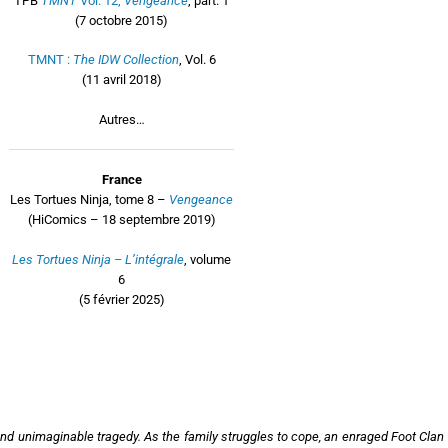
TPB
TMNT
Vol. 12,
Vengeance
, part. 1
(7 octobre 2015)
TMNT :
The IDW Collection
, Vol. 6
(11 avril 2018)
Autres…
France
Les Tortues Ninja, tome 8 –
Vengeance
(HiComics – 18 septembre 2019)
Les Tortues Ninja – L’intégrale
, volume
6
(5 février 2025)
find unimaginable tragedy. As the family struggles to cope, an enraged Foot Clan