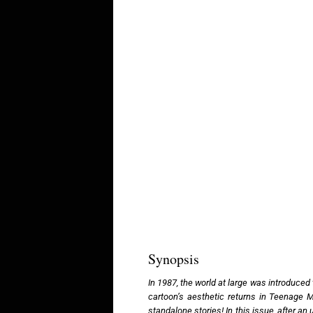
Synopsis
In 1987, the world at large was introduc
cartoon’s aesthetic returns in Teenage M
standalone stories! In this issue, after a