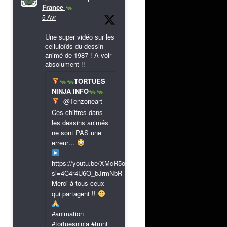
France
5 Avr
Une super vidéo sur les
celluloïds du dessin
animé de 1987 ! A voir
absolument !!
TORTUES
NINJA INFO
@Tenzoneart
Ces chiffres dans
les dessins animés
ne sont PAS une
erreur…
https://youtu.be/XMcR5or9N8A?
si=4C4r4U6O_bJrmNbR
Merci à tous ceux
qui partagent !!
#animation
#tortuesninja #tmnt