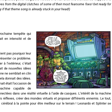
lves from the digital clutches of some of their most fearsome foes! Get ready for
ry if that theme song is already stuck in your head!)
 prochaine tempête qui
ait en intensité et de
ient pas pourquoi leur
présenter ce problème.
r à l’extérieur, c’était
avait de nouvelles idées
ne ne semblait en clin
cela donnait des idées.
ait était l’occasion de
machine capable de
ectées dans une réalité virtuelle à l’aide de casques. L’intérêt de la machine
urs réflexes, créer des mondes virtuels et proposer différents ennemis. Le tout,
cérébral à la pointe pour être meilleur sur le terrain ! Leonardo et Splinter se