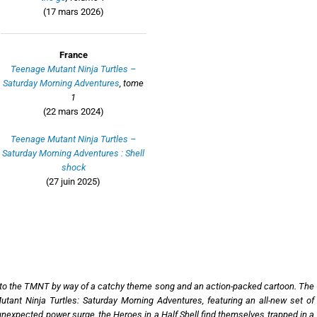
(17 mars 2026)
France
Teenage Mutant Ninja Turtles –
Saturday Morning Adventures
, tome
1
(22 mars 2024)
Teenage Mutant Ninja Turtles –
Saturday Morning Adventures : Shell
shock
(27 juin 2025)
ed to the TMNT by way of a catchy theme song and an action-packed cartoon. The
utant Ninja Turtles: Saturday Morning Adventures, featuring an all-new set of
n unexpected power surge, the Heroes in a Half Shell find themselves trapped in a