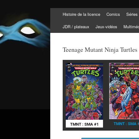
Histoire de la licence
Comics
Séries
Tortuepédia
L'encyclopédie des Tortues Ninja !
JDR / plateaux
Jeux-vidéos
Multimé
Teenage Mutant Ninja Turtles
TMNT : SMA 
TMNT : SMA #1