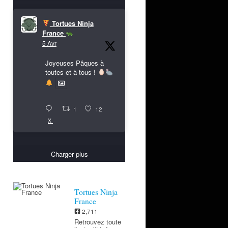
Tortues Ninja
France
5 Avr
Joyeuses Pâques à
toutes et à tous !
1
12
X
Charger plus
Tortues Ninja
France
2,711
Retrouvez toute