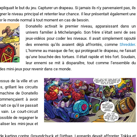
pliquait le but du jeu. Capturer un drapeau. Si jamais ils n’y parvenaient pas, ils
ner le niveau principal et retenter leur chance. Il leur présentait également une
er le monde normal à tout moment en cas de besoin.
Donatello activait le premier niveau, apparaissant dans un
univers familier à Michelangelo. Son frère s’était servi de ses
jeux-vidéos pour coder les niveaux. Il avait simplement rajouté
des ennemis qu’ils avaient déjà affrontés, comme
Shredder
.
L’homme au masque de fer, qui protégeait le drapeau, ne faisait
qu’une bouchée des tortues. Il était rapide et très fort. Soudain,
leur ennemi se mit à disparaître, tout comme l’ensemble du
 des mini-jeux pour revenir dans ce monde.
sus de la ville et un
s, grillant les circuits
 machine de Donatello
commençaient à avoir
ait ce qu’il se passait
vain. Le court-circuit
ossible de regagner le
aliser les mini-jeux et
de karting contre Groundchuck et Dirtbag. Leonardo devait affronter Tokka et