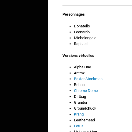
Personnages
Donatello
Leonardo
Michelangelo
Raphael
Versions virtuelles
Alpha One
Antrax
Baxter Stockman
Bebop
Chrome Dome
Dirtbag
Granitor
Groundchuck
Krang
Leatherhead
Lotus
Mutagen Man