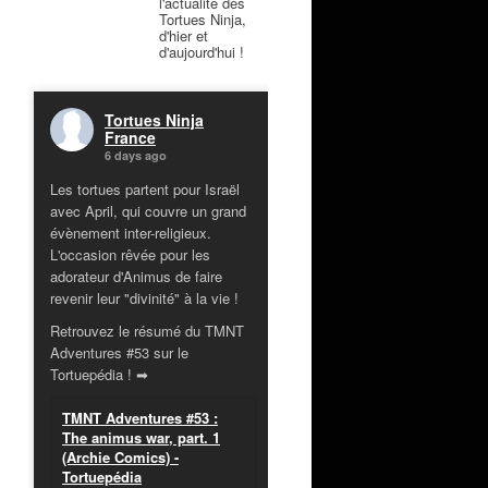
l'actualité des
Tortues Ninja,
d'hier et
d'aujourd'hui !
Tortues Ninja
France
6 days ago
Les tortues partent pour Israël
avec April, qui couvre un grand
évènement inter-religieux.
L'occasion rêvée pour les
adorateur d'Animus de faire
revenir leur "divinité" à la vie !
Retrouvez le résumé du TMNT
Adventures #53 sur le
Tortuepédia ! ➡
TMNT Adventures #53 :
The animus war, part. 1
(Archie Comics) -
Tortuepédia