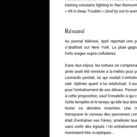
training simulator, fighting to free themse
« VR in Deep Trouble! » (And try not to wor
Résumé
Au journal télévisé, April reportait une
s’abattrait sur New York. La pluie gagn
forts orages supra-cellulaires.
Dans leur séjour, les tortues ne comprena
amie avait été remisée à la météo pour 
Leonardo pestait, lui qui voulait s’entraîne
raté. Splinter quant à lui relativisait. Il 
pour l’entraînement de ses élèves. Person
à cette proposition, sauf Donatello à qui 
Cette tempête et le temps qu’elle leur donn
tester sa dernière invention. Une 
transposer le cerveau des personnes conn
était d’entraîner ses frères, améliorer le
sans sortir des égouts ! Un entraînement 
montraient très sceptiques…