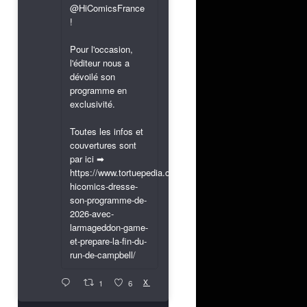
@HiComicsFrance
!
Pour l'occasion,
l'éditeur nous a
dévoilé son
programme en
exclusivité.
Toutes les infos et
couvertures sont
par ici ➡
https://www.tortuepedia.com/2026/03/31/exclusif-
hicomics-dresse-
son-programme-de-
2026-avec-
larmageddon-game-
et-prepare-la-fin-du-
run-de-campbell/
X
1
6