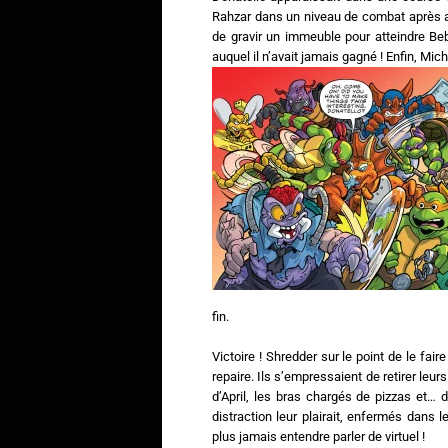
Rahzar dans un niveau de combat après av
de gravir un immeuble pour atteindre Beb
auquel il n’avait jamais gagné ! Enfin, Mi
fin.
Victoire ! Shredder sur le point de le faire
repaire. Ils s’empressaient de retirer leur
d’April, les bras chargés de pizzas et… 
distraction leur plairait, enfermés dans
plus jamais entendre parler de virtuel !