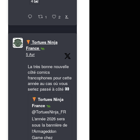
4
X
1
2
Tortues Ninja
France
5 Avr
La très bonne nouvelle
côté comics
francophones pour cette
année au cas où vous
seriez passé à côté
Tortues Ninja
France
@TortuesNinja_FR
L'année 2026 sera
sous la bannière de
l'Armageddon
Game chez