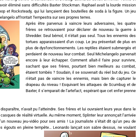
oir éliminé sans difficultés Baxter Stockman. Raphael avait la lourde mission
op et Rocksteady, qui lui lançaient des bouteilles de soda à la figure. Un jeu
chelangelo affrontait Tempestra sur ses propres terres.
Après être parvenus à vaincre leurs adversaires, les quatre
frères se retrouvaient pour déclarer de nouveau la guerre à
Shredder. Seul bémol, il n’était pas seul. Tous les ennemis des
tortues apparaissaient d’un coup. Le jeu présentait de plus en
plus de dysfonctionnements. Les reptiles étaient submergés et
perdaient de nouveau leur combat. Seul Michelangelo parvenait
encore à leur échapper. Comment allait-il faire pour survivre,
sachant que ses frères, pourtant bien meilleurs au combat,
étaient tombés ? Soudain, il se souvenait du réel but du jeu. Ce
n’était pas de vaincre les ennemis, mais bien de capturer le
drapeau du niveau ! Esquivant les attaques de Scumbug et de
Baxter, il s’emparait de l’artefact, espérant que cet enfer prenne
 disparaître, n’avait pu l’atteindre. Ses frères et lui ouvraient leurs yeux dans le
s casques de réalité virtuelle. Au même moment, Splinter leur annonçait l’arrivée
d’un nouveau jeu-vidéo pour ses amis ! La journaliste s’était dit qu’un peu de
 les égouts en pleine tempête… Leonardo lançait son sabre dessus, ne voulant