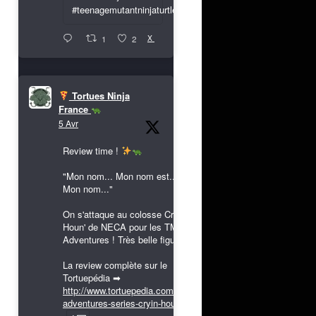
#teenagemutantninjaturtles
X
1
2
Tortues Ninja
France
5 Avr
Review time !
"Mon nom... Mon nom est...
Mon nom..."
On s'attaque au colosse Cryin'
Houn' de NECA pour les TMNT
Adventures ! Très belle figurine !
La review complète sur le
Tortuepédia ➡
http://www.tortuepedia.com/tmnt-
adventures-series-cryin-houn...