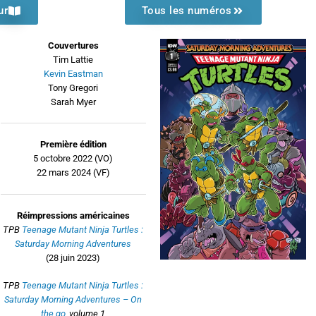
ur
Tous les numéros
Couvertures
Tim Lattie
Kevin Eastman
Tony Gregori
Sarah Myer
Première édition
5 octobre 2022 (VO)
22 mars 2024 (VF)
Réimpressions américaines
TPB
Teenage Mutant Ninja Turtles :
Saturday Morning Adventures
(28 juin 2023)
TPB
Teenage Mutant Ninja Turtles :
Saturday Morning Adventures – On
the go
, volume 1