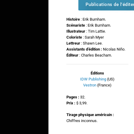
Publications de l'édite
Histoire
: Erik Burnham.
Scénariste
: Erik Burnham.
Illustrateur
: Tim Lattie.
Coloriste
: Sarah Myer
Lettreur
: Shawn Lee.
Assistants d’édition :
Nicolas Niño.
Éditeur
: Charles Beacham.
Éditions
IDW Publishing
(US)
Vestron
(France)
Pages :
32.
Prix :
$ 3,99.
Tirage physique américain :
Chiffres inconnus.