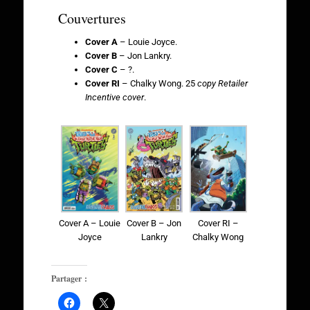
Couvertures
Cover A
– Louie Joyce.
Cover B
– Jon Lankry.
Cover C
– ?.
Cover RI
– Chalky Wong. 25
copy Retailer
Incentive cover
.
Cover A – Louie
Cover B – Jon
Cover RI –
Joyce
Lankry
Chalky Wong
Partager :