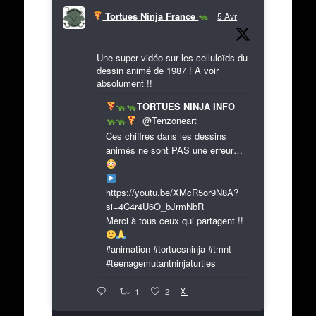
Tortues Ninja France
5 Avr
Une super vidéo sur les celluloïds du
dessin animé de 1987 ! A voir
absolument !!
TORTUES NINJA INFO
@Tenzoneart
Ces chiffres dans les dessins
animés ne sont PAS une erreur…
https://youtu.be/XMcR5or9N8A?
si=4C4r4U6O_bJrmNbR
Merci à tous ceux qui partagent !!
#animation #tortuesninja #tmnt
#teenagemutantninjaturtles
X
1
2