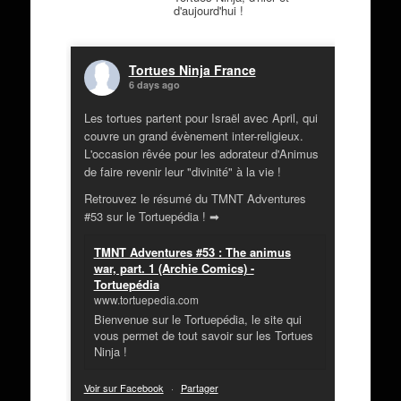
d'aujourd'hui !
Tortues Ninja France
6 days ago
Les tortues partent pour Israël avec April, qui
couvre un grand évènement inter-religieux.
L'occasion rêvée pour les adorateur d'Animus
de faire revenir leur "divinité" à la vie !
Retrouvez le résumé du TMNT Adventures
#53 sur le Tortuepédia ! ➡
TMNT Adventures #53 : The animus
war, part. 1 (Archie Comics) -
Tortuepédia
www.tortuepedia.com
Bienvenue sur le Tortuepédia, le site qui
vous permet de tout savoir sur les Tortues
Ninja !
Voir sur Facebook
·
Partager