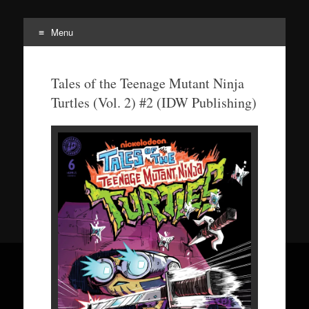
Menu
Tortuepédia
L'encyclopédie des Tortues Ninja !
Tales of the Teenage Mutant Ninja
Turtles (Vol. 2) #2 (IDW Publishing)