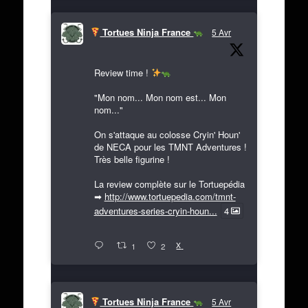
Tortues Ninja France
5 Avr
Review time !
"Mon nom... Mon nom est... Mon
nom..."
On s'attaque au colosse Cryin' Houn'
de NECA pour les TMNT Adventures !
Très belle figurine !
La review complète sur le Tortuepédia
➡
http://www.tortuepedia.com/tmnt-
adventures-series-cryin-houn...
4
X
1
2
Tortues Ninja France
5 Avr