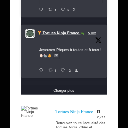
X
1
6
Tortues Ninja France
5 Avr
Joyeuses Pâques à toutes et à tous !
X
1
12
Charger plus
Tortues Ninja France
2,711
Retrouvez toute l'actualité des
Tortues Ninja, d'hier et