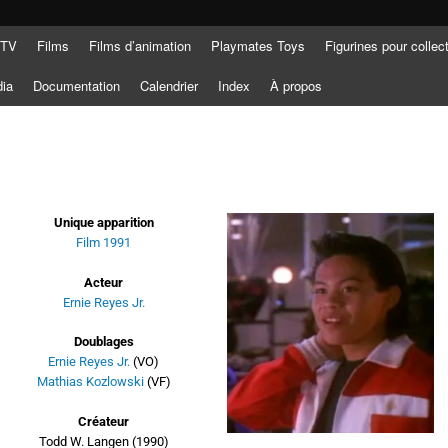
 TV
Films
Films d’animation
Playmates Toys
Figurines pour collec
dia
Documentation
Calendrier
Index
À propos
Unique apparition
Film 1991
Acteur
Ernie Reyes Jr.
Doublages
Ernie Reyes Jr.
(VO)
Mathias Kozlowski
(VF)
Créateur
Todd W. Langen (1990)