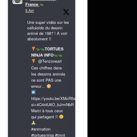
France
5 Avr
Une super vidéo sur les
celluloïds du dessin
animé de 1987 ! A voir
absolument !!
TORTUES
NINJA INFO
@Tenzoneart
Ces chiffres dans
les dessins animés
ne sont PAS une
erreur…
https://youtu.be/XMcR5or9N8A?
si=4C4r4U6O_bJrmNbR
Merci à tous ceux
qui partagent !!
#animation
#tortuesninja #tmnt