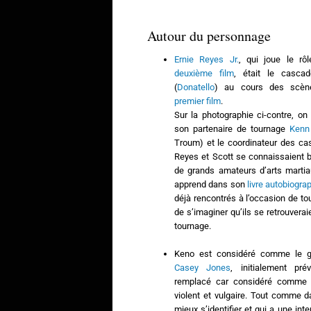
Autour du personnage
Ernie Reyes Jr.
, qui joue le r
deuxième film
, était le casca
(
Donatello
) au cours des scè
premier film
.
Sur la photographie ci-contre, on
son partenaire de tournage
Kenn
Troum) et le coordinateur des c
Reyes et Scott se connaissaient b
de grands amateurs d’arts marti
apprend dans son
livre autobiogra
déjà rencontrés à l’occasion de tour
de s’imaginer qu’ils se retrouverai
tournage.
Keno est considéré comme le g
Casey Jones
, initialement pr
remplacé car considéré comme 
violent et vulgaire. Tout comme d
mieux s’identifier et qui a une in