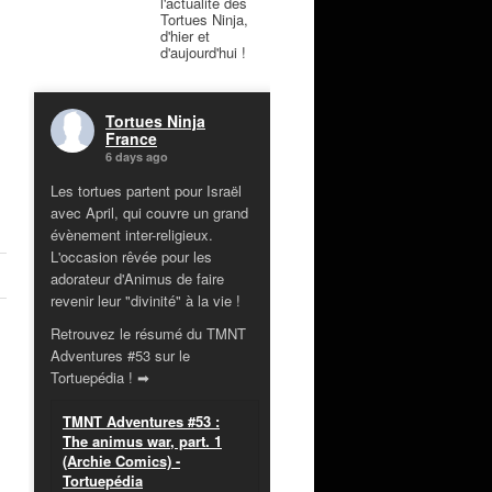
l'actualité des
Tortues Ninja,
d'hier et
d'aujourd'hui !
Tortues Ninja
France
6 days ago
Les tortues partent pour Israël
avec April, qui couvre un grand
évènement inter-religieux.
L'occasion rêvée pour les
adorateur d'Animus de faire
revenir leur "divinité" à la vie !
Retrouvez le résumé du TMNT
Adventures #53 sur le
Tortuepédia ! ➡
TMNT Adventures #53 :
The animus war, part. 1
(Archie Comics) -
Tortuepédia