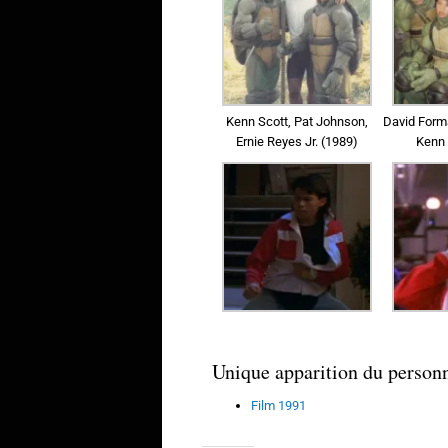
Kenn Scott, Pat Johnson,
David Forma
Ernie Reyes Jr. (1989)
Kenn 
Unique apparition du person
Film 1991