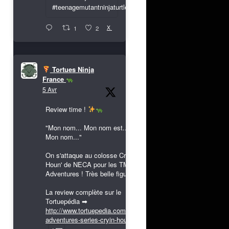
#teenagemutantninjaturtles
X
1
2
Tortues Ninja
France
5 Avr
Review time !
"Mon nom... Mon nom est...
Mon nom..."
On s'attaque au colosse Cryin'
Houn' de NECA pour les TMNT
Adventures ! Très belle figurine !
La review complète sur le
Tortuepédia ➡
http://www.tortuepedia.com/tmnt-
adventures-series-cryin-houn...