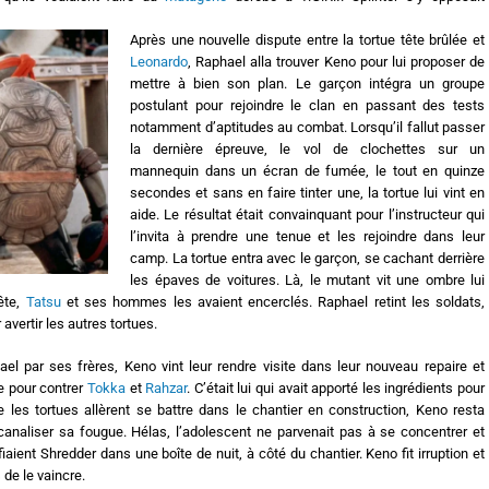
Après une nouvelle dispute entre la tortue tête brûlée et
Leonardo
, Raphael alla trouver Keno pour lui proposer de
mettre à bien son plan. Le garçon intégra un groupe
postulant pour rejoindre le clan en passant des tests
notamment d’aptitudes au combat. Lorsqu’il fallut passer
la dernière épreuve, le vol de clochettes sur un
mannequin dans un écran de fumée, le tout en quinze
secondes et sans en faire tinter une, la tortue lui vint en
aide. Le résultat était convainquant pour l’instructeur qui
l’invita à prendre une tenue et les rejoindre dans leur
camp. La tortue entra avec le garçon, se cachant derrière
les épaves de voitures. Là, le mutant vit une ombre lui
tête,
Tatsu
et ses hommes les avaient encerclés. Raphael retint les soldats,
avertir les autres tortues.
l par ses frères, Keno vint leur rendre visite dans leur nouveau repaire et
e pour contrer
Tokka
et
Rahzar
. C’était lui qui avait apporté les ingrédients pour
e les tortues allèrent se battre dans le chantier en construction, Keno resta
canaliser sa fougue. Hélas, l’adolescent ne parvenait pas à se concentrer et
iaient Shredder dans une boîte de nuit, à côté du chantier. Keno fit irruption et
de le vaincre.