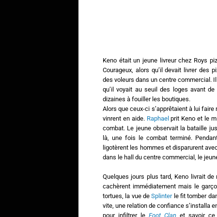
Keno était un jeune livreur chez Roys pi
Courageux, alors qu’il devait livrer des 
des voleurs dans un centre commercial. I
qu’il voyait au seuil des loges avant de 
dizaines à fouiller les boutiques.
Alors que ceux-ci s’apprêtaient à lui faire 
vinrent en aide.
Raphael
prit Keno et le m
combat. Le jeune observait la bataille j
là, une fois le combat terminé. Pendant 
ligotèrent les hommes et disparurent ave
dans le hall du centre commercial, le jeun
Quelques jours plus tard, Keno livrait de
cachèrent immédiatement mais le garçon 
tortues, la vue de
Splinter
le fit tomber da
vite, une relation de confiance s’installa 
pour infiltrer le
Foot Clan
et savoir ce 