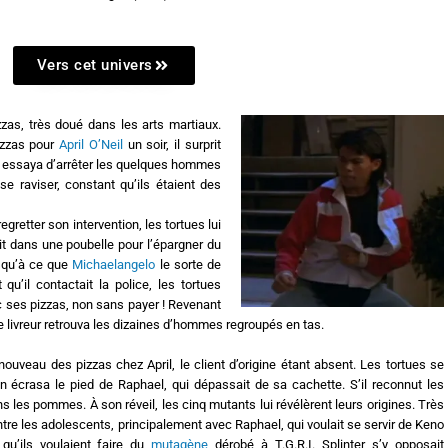
Vers cet univers
zzas, très doué dans les arts martiaux.
pizzas pour
April O’Neil
un soir, il surprit
l essaya d’arrêter les quelques hommes
se raviser, constant qu’ils étaient des
regretter son intervention, les tortues lui
it dans une poubelle pour l’épargner du
usqu’à ce que
Michaelangelo
le sorte de
qu’il contactait la police, les tortues
c ses pizzas, non sans payer ! Revenant
e livreur retrouva les dizaines d’hommes regroupés en tas.
 nouveau des pizzas chez April, le client d’origine étant absent. Les tortues se
écrasa le pied de Raphael, qui dépassait de sa cachette. S’il reconnut les
ns les pommes. À son réveil, les cinq mutants lui révélèrent leurs origines. Très
entre les adolescents, principalement avec Raphael, qui voulait se servir de Keno
qu’ils voulaient faire du
mutagène
dérobé à T.G.R.I. Splinter s’y opposait