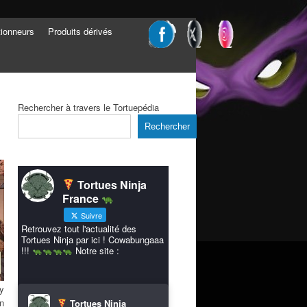
tionneurs
Produits dérivés
Rechercher à travers le Tortuepédia
Rechercher
Tortues Ninja
France
Suivre
Retrouvez tout l'actualité des
Tortues Ninja par ici ! Cowabungaaa
!!!
Notre site :
ey
en
Tortues Ninja