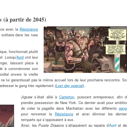
s
(à partir de 2045)
ance avec la
Résistance
e solitaire dans les rues
que, fonctionnait plutôt
f. Lorsqu’
April
vint leur
nger, laissant place à
cidé à commémorer son
rdial envers la vieille
 ne lui garantissait pas le même accueil lors de leur prochaine rencontre. S
edresser le gang très rapidement (
Lost day special
).
Jigsaw s’était allié à
Carterton
, puissant entrepreneur, afin d
prendre possession de New York. Ce dernier avait pour ambitio
de créer la pagaille dans Manhattan avec les différents
gang
pour renverser la
Résistance
et ainsi éliminer les dernier
remparts qui s’opposaient à eux.
Ainsi, les
Purple Dragons
s’attaquèrent au repaire d’
April
et de