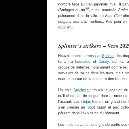
nombre face au clan japonais rival. Il pa
VF
(Bridages du rat
, aussi nommée
Strike
puissance dans la ville. Le
Foot Clan
cher
dragons
aux arts martiaux. Pas pour en fa
ronin #3
).
Splinter’s strikers
– Vers 202
Nouvellement formés par
Splinter
, les dr
terrain à
Leonardo
et
Casey
, qui les 
groupe de défense, notamment contre le
servaient de milice dans les rues, mais pr
quartier autour de la cachette des tortues.
Un soir,
Stockman
trouva la position d
qu’il cherchait de longue date et ordonna
l’assaut. Les
ninjas
tuèrent un grand nom
s’en prendre au robot fugitif et aux tor
périrent dans l’explosion du bâtiment.
Les mois suivants, une grande partie des