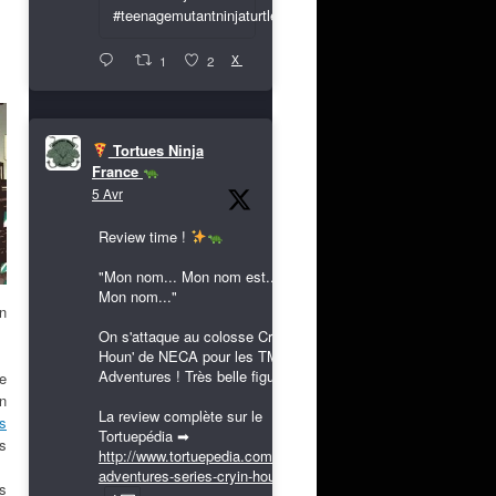
#teenagemutantninjaturtles
X
1
2
Tortues Ninja
France
5 Avr
Review time !
"Mon nom... Mon nom est...
Mon nom..."
on
On s'attaque au colosse Cryin'
Houn' de NECA pour les TMNT
Adventures ! Très belle figurine !
e
n
La review complète sur le
s
Tortuepédia ➡
s
http://www.tortuepedia.com/tmnt-
adventures-series-cryin-houn...
s