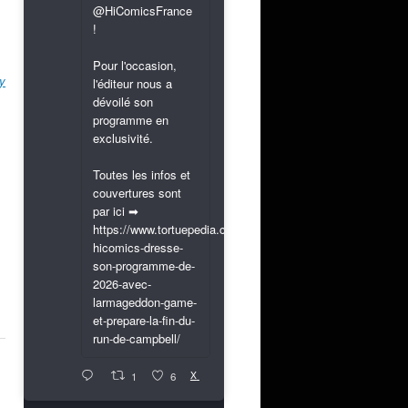
@HiComicsFrance
!
Pour l'occasion,
y
l'éditeur nous a
dévoilé son
programme en
exclusivité.
Toutes les infos et
couvertures sont
par ici ➡
https://www.tortuepedia.com/2026/03/31/exclusif-
hicomics-dresse-
son-programme-de-
2026-avec-
larmageddon-game-
et-prepare-la-fin-du-
run-de-campbell/
X
1
6