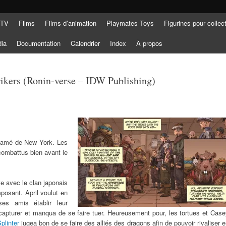
 TV
Films
Films d’animation
Playmates Toys
Figurines pour collec
dia
Documentation
Calendrier
Index
À propos
trikers (Ronin-verse – IDW Publishing)
famé de New York. Les
combattus bien avant le
ve avec le clan japonais
mposant. April voulut en
ses amis établir leur
t capturer et manqua de se faire tuer. Heureusement pour, les tortues et Cas
plinter
jugea bon de se faire des alliés des dragons afin de pouvoir rivaliser 