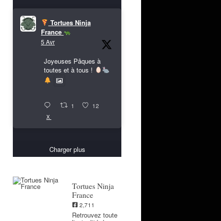
Tortues Ninja
France
5 Avr
Joyeuses Pâques à
toutes et à tous !
1
12
X
Charger plus
Tortues Ninja
France
2,711
Retrouvez toute