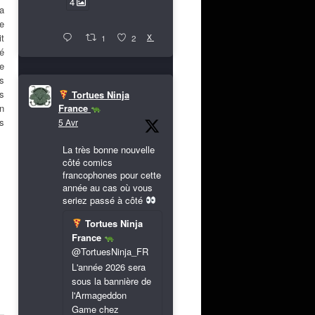
4
La
e
t
X
1
2
té
e
s
es
Tortues Ninja
un
France
s
5 Avr
La très bonne nouvelle
côté comics
francophones pour cette
année au cas où vous
seriez passé à côté
Tortues Ninja
France
@TortuesNinja_FR
L'année 2026 sera
sous la bannière de
l'Armageddon
Game chez