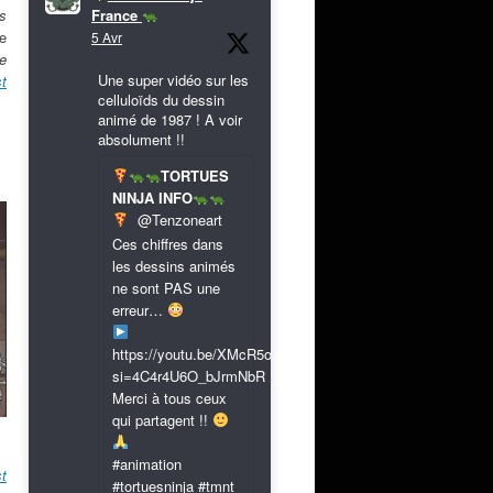
rs
France
de
5 Avr
e
Une super vidéo sur les
t
celluloïds du dessin
animé de 1987 ! A voir
absolument !!
TORTUES
NINJA INFO
@Tenzoneart
Ces chiffres dans
les dessins animés
ne sont PAS une
erreur…
https://youtu.be/XMcR5or9N8A?
si=4C4r4U6O_bJrmNbR
Merci à tous ceux
qui partagent !!
#animation
st
#tortuesninja #tmnt