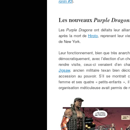
ronin #3
).
Les nouveaux
Purple Dragon
Les
Purple Dragons
ont défaits leur alli
après la mort de
Hiroto
, reprenant leur vi
de New York.
Leur fonctionnement, bien que très anarchi
démocratiquement, avec l’élection d’un che
rendre visite, ceux-ci venaient d’en cha
Jigsaw
, ancien militaire texan bien dé
accession au pouvoir. S’il se montrait co
femme et ses quatre « petits-enfants », il
organisation méticuleuse avait permis de r