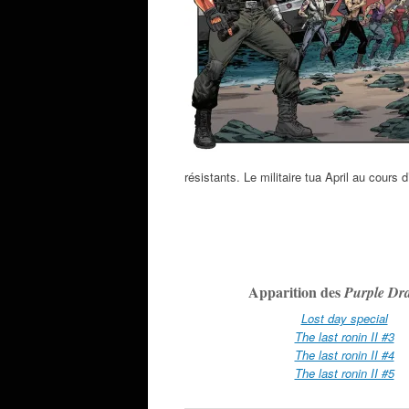
résistants. Le militaire tua April au cours 
Apparition des
Purple Dr
Lost day special
The last ronin II #3
The last ronin II #4
The last ronin II #5