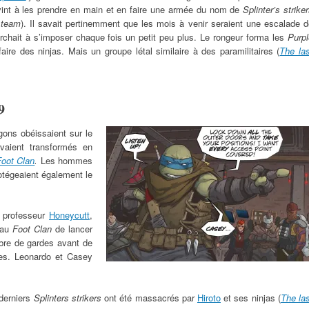
rvint à les prendre en main et en faire une armée du nom de
Splinter’s strike
 team
). Il savait pertinemment que les mois à venir seraient une escalade 
chait à s’imposer chaque fois un petit peu plus. Le rongeur forma les
Purpl
ire des ninjas. Mais un groupe létal similaire à des paramilitaires (
The las
9
agons obéissaient sur le
avaient transformés en
Foot Clan
.
Les hommes
otégeaient également le
u professeur
Honeycutt
,
 au
Foot Clan
de lancer
bre de gardes avant de
tues. Leonardo et Casey
 derniers
Splinters strikers
ont été massacrés par
Hiroto
et ses ninjas (
The la