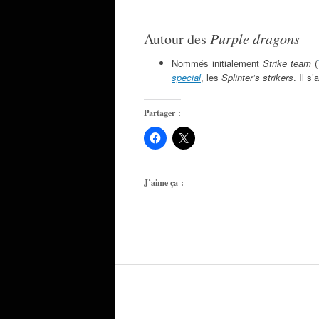
Autour des
Purple dragons
Nommés initialement
Strike team
(
special
, les
Splinter’s strikers
. Il s
Partager :
J’aime ça :