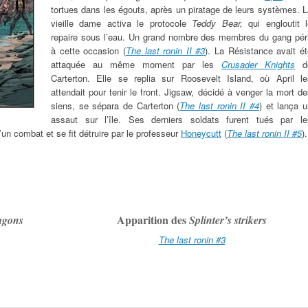
tortues dans les égouts, après un piratage de leurs systèmes. 
vieille dame activa le protocole
Teddy Bear,
qui engloutit l
repaire sous l’eau. Un grand nombre des membres du gang péri
à cette occasion (
The last ronin II #3
). La Résistance avait é
attaquée au même moment par les
Crusader Knights
d
Carterton. Elle se replia sur Roosevelt Island, où April le
attendait pour tenir le front. Jigsaw, décidé à venger la mort d
siens, se sépara de Carterton (
The last ronin II #4
) et lança 
assaut sur l’île. Ses derniers soldats furent tués par le
d’un combat et se fit détruire par le professeur
Honeycutt
(
The last ronin II #5
).
Apparition des
agons
Splinter’s strikers
The last ronin #3