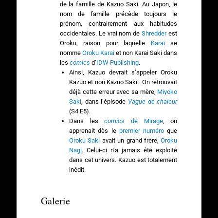
de la famille de Kazuo Saki. Au Japon, le
nom de famille précède toujours le
prénom, contrairement aux habitudes
occidentales. Le vrai nom de
Shredder
est
Oroku, raison pour laquelle
Karai
se
nomme
Oroku Karai
et non Karai Saki dans
les
comics
d’
IDW Publishing
.
Ainsi, Kazuo devrait s’appeler Oroku
Kazuo et non Kazuo Saki. On retrouvait
déjà cette erreur avec sa mère,
Miyoko
Saki
, dans l’épisode
Vague de chaleur
(S4 E5).
Dans les
comic
s de Mirage
, on
apprenait dès le
premier numéro
que
Oroku Saki
avait un grand frère,
Oroku
Nagi
. Celui-ci n’a jamais été exploité
dans cet univers. Kazuo est totalement
inédit.
Galerie