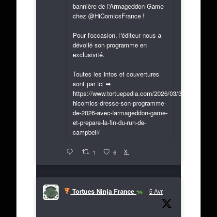
bannière de l'Armageddon Game
chez @HiComicsFrance !
Pour l'occasion, l'éditeur nous a
dévoilé son programme en
exclusivité.
Toutes les infos et couvertures
sont par ici ➡
https://www.tortuepedia.com/2026/03/31/exclusif-
hicomics-dresse-son-programme-
de-2026-avec-larmageddon-game-
et-prepare-la-fin-du-run-de-
campbell/
X
1
6
Tortues Ninja France
5 Avr