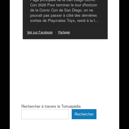
Con 2026 Pour terminer le tour d'horizon
de la Comic Con de San Diego, on ne
pouvait pas passer à côté des dernières
sorties de Playmates Toys, resté à la t...
Voir sur Facebook
·
Partager
Rechercher à travers le Tortuepédia
Rechercher