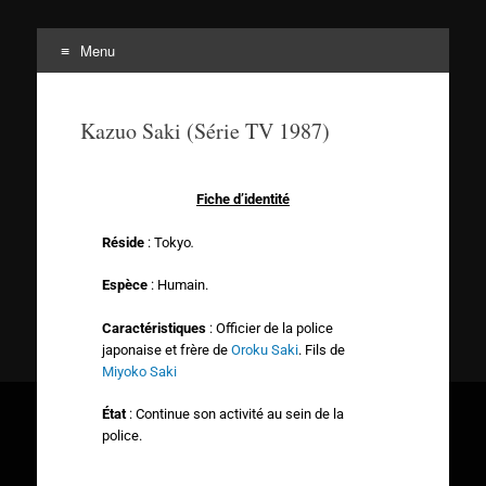
Menu
Tortuepédia
L'encyclopédie des Tortues Ninja !
Kazuo Saki (Série TV 1987)
Fiche d’identité
Réside
: Tokyo
.
Espèce
: Humain.
Caractéristiques
: Officier de la police
japonaise et frère de
Oroku Saki
. Fils de
Miyoko Saki
État
: Continue son activité au sein de la
police.