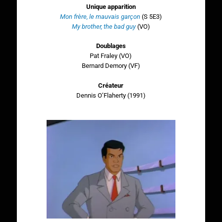
Unique apparition
Mon frère, le mauvais garçon
(S 5E3)
My brother, the bad guy
(VO)
Doublages
Pat Fraley (VO)
Bernard Demory (VF)
Créateur
Dennis O’Flaherty (1991)