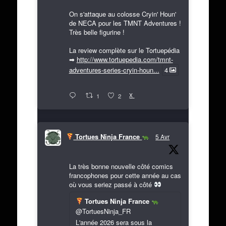
On s'attaque au colosse Cryin' Houn'
de NECA pour les TMNT Adventures !
Très belle figurine !
La review complète sur le Tortuepédia
➡
http://www.tortuepedia.com/tmnt-
adventures-series-cryin-houn...
4
X
1
2
Tortues Ninja France
5 Avr
La très bonne nouvelle côté comics
francophones pour cette année au cas
où vous seriez passé à côté
Tortues Ninja France
@TortuesNinja_FR
L'année 2026 sera sous la