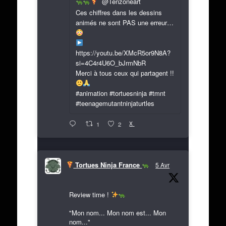
@Tenzoneart
Ces chiffres dans les dessins
animés ne sont PAS une erreur…
https://youtu.be/XMcR5or9N8A?
si=4C4r4U6O_bJrmNbR
Merci à tous ceux qui partagent !!
#animation #tortuesninja #tmnt
#teenagemutantninjaturtles
X
1
2
Tortues Ninja France
5 Avr
Review time !
"Mon nom... Mon nom est... Mon
nom..."