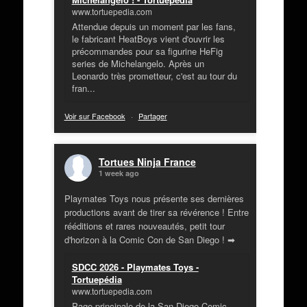
www.tortuepedia.com
Attendue depuis un moment par les fans,
le fabricant HeatBoys vient d'ouvrir les
précommandes pour sa figurine HeFig
series de Michelangelo. Après un
Leonardo très prometteur, c'est au tour du
fran...
Voir sur Facebook
·
Partager
Tortues Ninja France
1 week ago
Playmates Toys nous présente ses dernières
productions avant de tirer sa révérence ! Entre
rééditions et rares nouveautés, petit tour
d'horizon à la Comic Con de San Diego ! ➡
SDCC 2026 - Playmates Toys -
Tortuepédia
www.tortuepedia.com
Page principale de la San Diego Comic