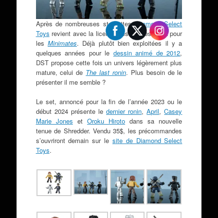
Après de nombreuses statuettes,
Diamond Select
Toys
revient avec la licence des Tortues Ninja pour
les
Minimates
. Déjà plutôt bien exploitées il y a
quelques années pour le
dessin animé de 2012
,
DST propose cette fois un univers légèrement plus
mature, celui de
The last ronin
. Plus besoin de le
présenter il me semble ?
Le set, annoncé pour la fin de l’année 2023 ou le
début 2024 présente le
dernier ronin
,
April
,
Casey
Marie Jones
et
Oroku Hiroto
dans sa nouvelle
tenue de Shredder. Vendu 35$, les précommandes
s’ouvriront demain sur le
site de Diamond Select
Toys
.