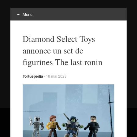
Menu
Tortuepédia
Aller
L'encyclopédie des Tortues Ninja !
au
Diamond Select Toys
contenu
annonce un set de
figurines The last ronin
Tortuepédia
/
18 mai 2023