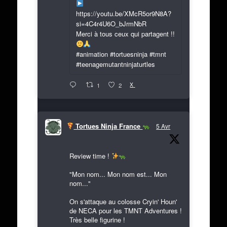
https://youtu.be/XMcR5or9N8A?
si=4C4r4U6O_bJrmNbR
Merci à tous ceux qui partagent !!
#animation #tortuesninja #tmnt
#teenagemutantninjaturtles
X
1
2
Tortues Ninja France
5 Avr
Review time !
"Mon nom... Mon nom est... Mon
nom..."
On s'attaque au colosse Cryin' Houn'
de NECA pour les TMNT Adventures !
Très belle figurine !