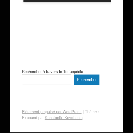
Rechercher à travers le Tortuepédia
Rechercher
Fièrement propulsé par WordPress
|
Thème :
Expound par
Konstantin Kovshenin