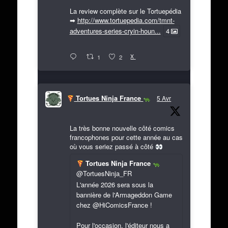
La review complète sur le Tortuepédia
➡
http://www.tortuepedia.com/tmnt-
adventures-series-cryin-houn...
4
X
1
2
Tortues Ninja France
5 Avr
La très bonne nouvelle côté comics
francophones pour cette année au cas
où vous seriez passé à côté
Tortues Ninja France
@TortuesNinja_FR
L'année 2026 sera sous la
bannière de l'Armageddon Game
chez @HiComicsFrance !
Pour l'occasion, l'éditeur nous a