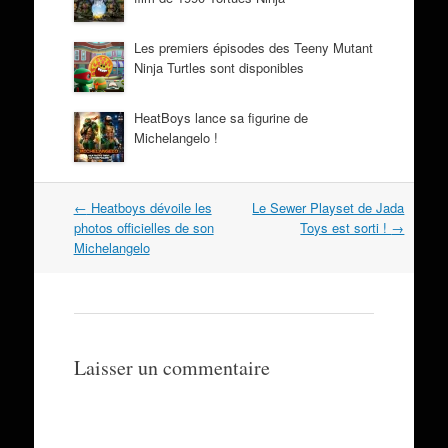
Les premiers épisodes des Teeny Mutant
Ninja Turtles sont disponibles
HeatBoys lance sa figurine de
Michelangelo !
Navigation
←
Heatboys dévoile les
Le Sewer Playset de Jada
dans
photos officielles de son
Toys est sorti !
→
les
Michelangelo
articles
Laisser un commentaire