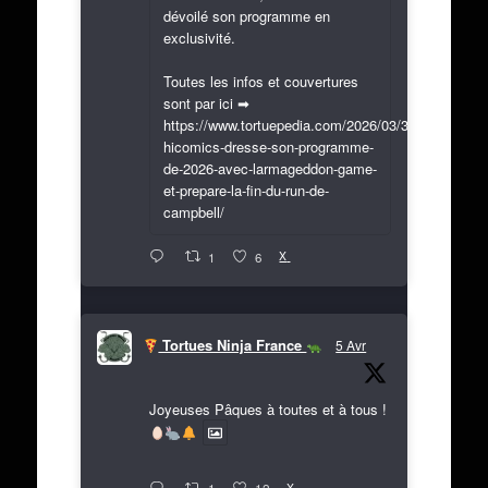
dévoilé son programme en
exclusivité.
Toutes les infos et couvertures
sont par ici ➡
https://www.tortuepedia.com/2026/03/31/exclusif-
hicomics-dresse-son-programme-
de-2026-avec-larmageddon-game-
et-prepare-la-fin-du-run-de-
campbell/
X
1
6
Tortues Ninja France
5 Avr
Joyeuses Pâques à toutes et à tous !
X