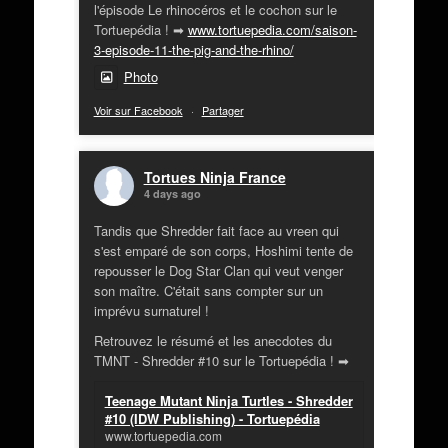
l'épisode Le rhinocéros et le cochon sur le
Tortuepédia ! ➡
www.tortuepedia.com/saison-
3-episode-11-the-pig-and-the-rhino/
Photo
Voir sur Facebook
·
Partager
Tortues Ninja France
4 days ago
Tandis que Shredder fait face au vreen qui
s'est emparé de son corps, Hoshimi tente de
repousser le Dog Star Clan qui veut venger
son maître. C'était sans compter sur un
imprévu surnaturel !
Retrouvez le résumé et les anecdotes du
TMNT - Shredder #10 sur le Tortuepédia ! ➡
Teenage Mutant Ninja Turtles - Shredder
#10 (IDW Publishing) - Tortuepédia
www.tortuepedia.com