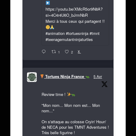
https://youtu.be/XMcR5or9N8A?
si=4C4r4U6O_bJrmNbR
Merci à tous ceux qui partagent !!
#animation #tortuesninja #tmnt
#teenagemutantninjaturtles
X
1
2
Tortues Ninja France
5 Avr
Review time !
"Mon nom... Mon nom est... Mon
nom..."
On s'attaque au colosse Cryin' Houn'
de NECA pour les TMNT Adventures !
Très belle figurine !