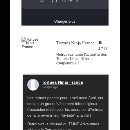
X
1
12
Charger plus
Tortues Ninja France
2,711
Retrouvez toute l'actualité des
Tortues Ninja, d'hier et
d'aujourd'hui !
Tortues Ninja France
6 days ago
Les tortues partent pour Israël avec April, qui
couvre un grand évènement inter-religieux.
L'occasion rêvée pour les adorateur d'Animus
de faire revenir leur "divinité" à la vie !
Retrouvez le résumé du TMNT Adventures
#53 sur le Tortuepédia ! ➡