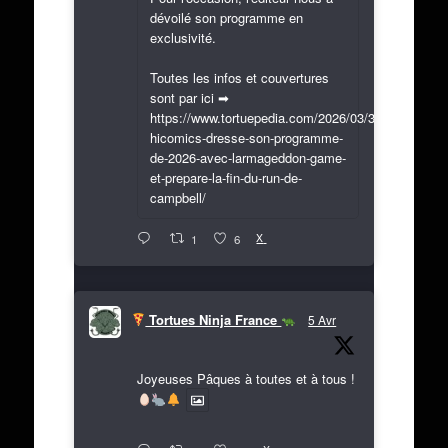
dévoilé son programme en
exclusivité.
Toutes les infos et couvertures
sont par ici ➡
https://www.tortuepedia.com/2026/03/31/exclusif-
hicomics-dresse-son-programme-
de-2026-avec-larmageddon-game-
et-prepare-la-fin-du-run-de-
campbell/
X
1
6
Tortues Ninja France
5 Avr
Joyeuses Pâques à toutes et à tous !