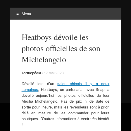
Menu
Tortuepédia
Aller
L'encyclopédie des Tortues Ninja !
au
Heatboys dévoile les
contenu
photos officielles de son
Michelangelo
Tortuepédia
/
17 mai 2023
Dévoilé lors d’un
salon chinois il y a deux
semaines
, Heatboys, en partenariat avec Snap, a
dévoilé aujourd’hui les photos officielles de leur
Mecha Michelangelo. Pas de prix ni de date de
sortie pour l’heure, mais les revendeurs sont à priori
déjà en mesure de les commander pour leurs
boutiques. D’autres informations à venir très bientôt
!