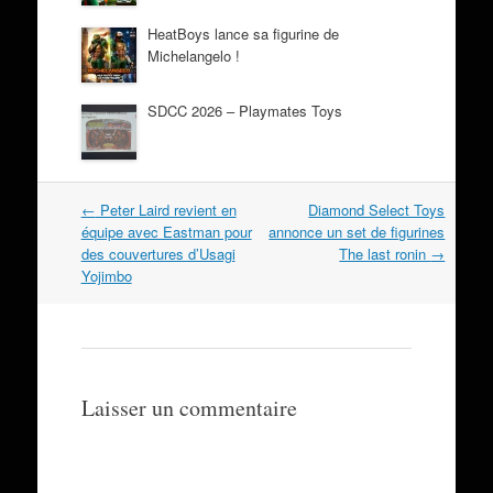
HeatBoys lance sa figurine de
Michelangelo !
SDCC 2026 – Playmates Toys
Navigation
←
Peter Laird revient en
Diamond Select Toys
dans
équipe avec Eastman pour
annonce un set de figurines
les
des couvertures d’Usagi
The last ronin
→
articles
Yojimbo
Laisser un commentaire