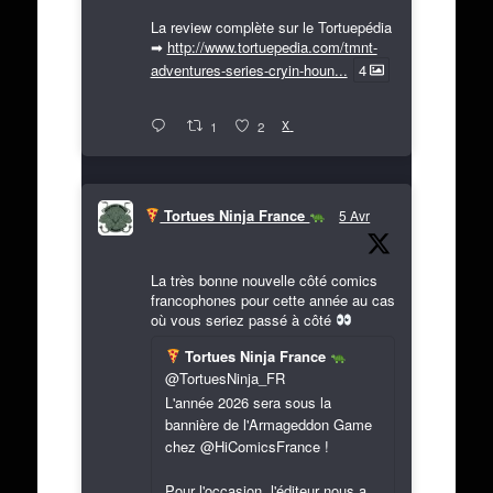
La review complète sur le Tortuepédia
➡
http://www.tortuepedia.com/tmnt-
adventures-series-cryin-houn...
4
X
1
2
Tortues Ninja France
5 Avr
La très bonne nouvelle côté comics
francophones pour cette année au cas
où vous seriez passé à côté
Tortues Ninja France
@TortuesNinja_FR
L'année 2026 sera sous la
bannière de l'Armageddon Game
chez @HiComicsFrance !
Pour l'occasion, l'éditeur nous a