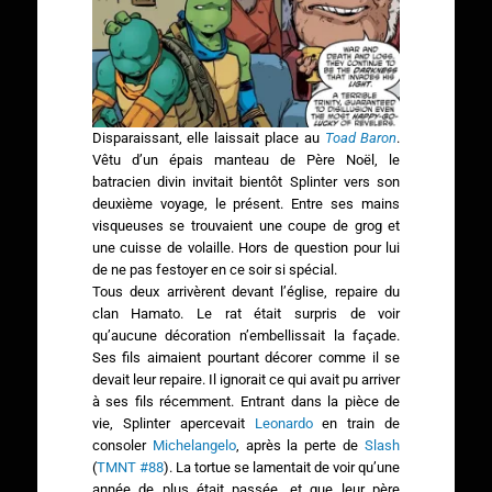
Disparaissant, elle laissait place au
Toad Baron
.
Vêtu d’un épais manteau de Père Noël, le
batracien divin invitait bientôt Splinter vers son
deuxième voyage, le présent. Entre ses mains
visqueuses se trouvaient une coupe de grog et
une cuisse de volaille. Hors de question pour lui
de ne pas festoyer en ce soir si spécial.
Tous deux arrivèrent devant l’église, repaire du
clan Hamato. Le rat était surpris de voir
qu’aucune décoration n’embellissait la façade.
Ses fils aimaient pourtant décorer comme il se
devait leur repaire. Il ignorait ce qui avait pu arriver
à ses fils récemment. Entrant dans la pièce de
vie, Splinter apercevait
Leonardo
en train de
consoler
Michelangelo
, après la perte de
Slash
(
TMNT #88
). La tortue se lamentait de voir qu’une
année de plus était passée, et que leur père