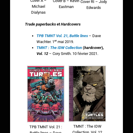
Cover A –
Cover B – Kevin
Cover RI – Jody
Michael
Eastman
Edwards
Dialynas
Trade paperbacks
et
Hardcovers
TPB TMNT Vol. 21, Battle lines
– Dave
er
Wachter. 1
mai 2019.
TMNT : The IDW Collection
(
hardcover
)
,
Vol. 12
– Cory Smith. 10 février 2021.
TMNT : The IDW
TPB TMNT Vol. 21 :
Collection, Vol. 12
Battle lines – Dave