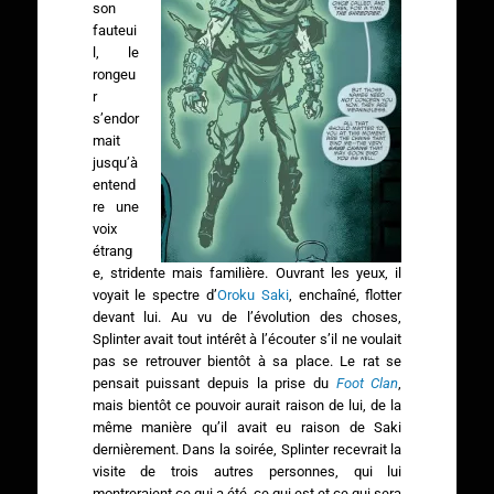
son
fauteui
l, le
rongeu
r
s’endor
mait
jusqu’à
entend
re une
voix
étrang
e, stridente mais familière. Ouvrant les yeux, il
voyait le spectre d’
Oroku Saki
, enchaîné, flotter
devant lui. Au vu de l’évolution des choses,
Splinter avait tout intérêt à l’écouter s’il ne voulait
pas se retrouver bientôt à sa place. Le rat se
pensait puissant depuis la prise du
Foot Clan
,
mais bientôt ce pouvoir aurait raison de lui, de la
même manière qu’il avait eu raison de Saki
dernièrement. Dans la soirée, Splinter recevrait la
visite de trois autres personnes, qui lui
montreraient ce qui a été, ce qui est et ce qui sera