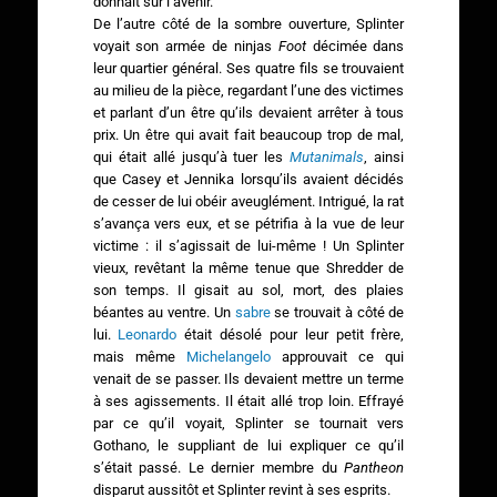
donnait sur l’avenir.
De l’autre côté de la sombre ouverture, Splinter
voyait son armée de ninjas
Foot
décimée dans
leur quartier général. Ses quatre fils se trouvaient
au milieu de la pièce, regardant l’une des victimes
et parlant d’un être qu’ils devaient arrêter à tous
prix. Un être qui avait fait beaucoup trop de mal,
qui était allé jusqu’à tuer les
Mutanimals
, ainsi
que Casey et Jennika lorsqu’ils avaient décidés
de cesser de lui obéir aveuglément. Intrigué, la rat
s’avança vers eux, et se pétrifia à la vue de leur
victime : il s’agissait de lui-même ! Un Splinter
vieux, revêtant la même tenue que Shredder de
son temps. Il gisait au sol, mort, des plaies
béantes au ventre. Un
sabre
se trouvait à côté de
lui.
Leonardo
était désolé pour leur petit frère,
mais même
Michelangelo
approuvait ce qui
venait de se passer. Ils devaient mettre un terme
à ses agissements. Il était allé trop loin. Effrayé
par ce qu’il voyait, Splinter se tournait vers
Gothano, le suppliant de lui expliquer ce qu’il
s’était passé. Le dernier membre du
Pantheon
disparut aussitôt et Splinter revint à ses esprits.