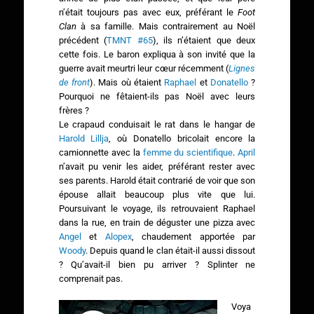
n’était toujours pas avec eux, préférant le
Foot
Clan
à sa famille. Mais contrairement au Noël
précédent (
TMNT #65
), ils n’étaient que deux
cette fois. Le baron expliqua à son invité que la
guerre avait meurtri leur cœur récemment (
Lignes
de front
). Mais où étaient
Raphael
et
Donatello
?
Pourquoi ne fêtaient-ils pas Noël avec leurs
frères ?
Le crapaud conduisait le rat dans le hangar de
Harold Lillja
, où Donatello bricolait encore la
camionnette avec la
femme du scientifique
.
April
n’avait pu venir les aider, préférant rester avec
ses parents. Harold était contrarié de voir que son
épouse allait beaucoup plus vite que lui.
Poursuivant le voyage, ils retrouvaient Raphael
dans la rue, en train de déguster une pizza avec
Angel
et
Alopex
, chaudement apportée par
Woody
. Depuis quand le clan était-il aussi dissout
? Qu’avait-il bien pu arriver ? Splinter ne
comprenait pas.
Voya