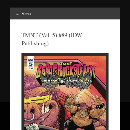
Menu
Tortuepédia
L'encyclopédie des Tortues Ninja !
TMNT (Vol. 5) #89 (IDW
Publishing)