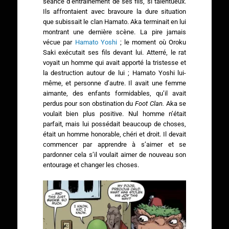
séance d’entraînement de ses fils, si talentueux.
Ils affrontaient avec bravoure la dure situation
que subissait le clan Hamato. Aka terminait en lui
montrant une dernière scène. La pire jamais
vécue par
Hamato Yoshi
; le moment où Oroku
Saki exécutait ses fils devant lui. Atterré, le rat
voyait un homme qui avait apporté la tristesse et
la destruction autour de lui ; Hamato Yoshi lui-
même, et personne d’autre. Il avait une femme
aimante, des enfants formidables, qu’il avait
perdus pour son obstination du
Foot Clan.
Aka se
voulait bien plus positive. Nul homme n’était
parfait, mais lui possédait beaucoup de choses,
était un homme honorable, chéri et droit. Il devait
commencer par apprendre à s’aimer et se
pardonner cela s’il voulait aimer de nouveau son
entourage et changer les choses.