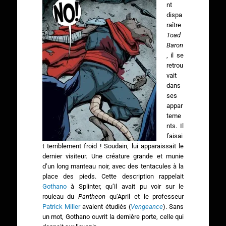
nt
dispa
raître
Toad
Baron
, il se
retrou
vait
dans
ses
appar
teme
nts. Il
faisai
t terriblement froid ! Soudain, lui apparaissait le
dernier visiteur. Une créature grande et munie
d’un long manteau noir, avec des tentacules à la
place des pieds. Cette description rappelait
Gothano
à Splinter, qu’il avait pu voir sur le
rouleau du
Pantheon
qu’April et le professeur
Patrick Miller
avaient étudiés (
Vengeance
). Sans
un mot, Gothano ouvrit la dernière porte, celle qui