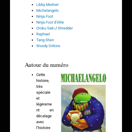
Libby Meitner
Michelangelo
Ninja
Foot
Ninja
Foot
d’élite
Oroku Saki
/
Shredder
Raphael
Tang Shen
Woody Dirkins
Autour du numéro
Cette
histoire,
très
spéciale
et
légèreme
nt en
décalage
avec
l’histoire