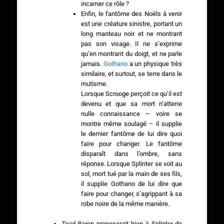
incarner ce rôle ?
Enfin, le fantôme des Noëls à venir
est une créature sinistre, portant un
long manteau noir et ne montrant
pas son visage. Il ne s’exprime
qu’en montrant du doigt, et ne parle
jamais.
Gothano
a un physique très
similaire, et surtout, se terre dans le
mutisme.
Lorsque Scrooge perçoit ce qu’il est
devenu et que sa mort n’atterre
nulle connaissance – voire se
montre même soulagé – il supplie
le dernier fantôme de lui dire quoi
faire pour changer. Le fantôme
disparaît dans l’ombre, sans
réponse. Lorsque Splinter se voit au
sol, mort tué par la main de ses fils,
il supplie Gothano de lui dire que
faire pour changer, s’agrippant à sa
robe noire de la même manière.
Toad Baron
proposerait bien à Splinter de