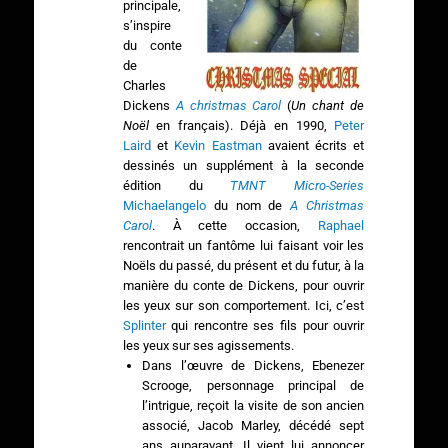
principale,
s’inspire
du conte
de
Charles
Dickens
A christmas Carol
(
Un chant de
Noël
en français). Déjà en 1990,
Peter
Laird
et
Kevin Eastman
avaient écrits et
dessinés un supplément à la seconde
édition du
TMNT Micro-Series
Michaelangelo
du nom de
A Christmas
Carol
. À cette occasion,
Raphael
rencontrait un fantôme lui faisant voir les
Noëls du passé, du présent et du futur, à la
manière du conte de Dickens, pour ouvrir
les yeux sur son comportement. Ici, c’est
Splinter
qui rencontre ses fils pour ouvrir
les yeux sur ses agissements.
Dans l’œuvre de Dickens, Ebenezer
Scrooge, personnage principal de
l’intrigue, reçoit la visite de son ancien
associé, Jacob Marley, décédé sept
ans auparavant. Il vient lui annoncer