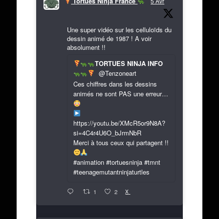
Tortues Ninja France
5 Avr
Une super vidéo sur les celluloïds du
dessin animé de 1987 ! A voir
absolument !!
TORTUES NINJA INFO
@Tenzoneart
Ces chiffres dans les dessins
animés ne sont PAS une erreur…
https://youtu.be/XMcR5or9N8A?
si=4C4r4U6O_bJrmNbR
Merci à tous ceux qui partagent !!
#animation #tortuesninja #tmnt
#teenagemutantninjaturtles
X
1
2