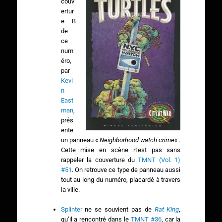
couv
ertur
e B
de
ce
num
éro,
par
Kevi
n
East
man
,
prés
ente
un panneau «
Neighborhood watch crime
« .
Cette mise en scène n’est pas sans
rappeler la couverture du
TMNT (Vol. 1)
#51
. On retrouve ce type de panneau aussi
tout au long du numéro, placardé à travers
la ville.
Splinter
ne se souvient pas de
Rat King
,
qu’il a rencontré dans le
TMNT #36
, car la