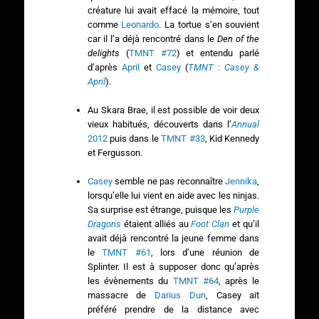
créature lui avait effacé la mémoire, tout
comme
Leonardo
. La tortue s’en souvient
car il l’a déjà rencontré dans le
Den of the
delights
(
TMNT #72
) et entendu parlé
d’après
April
et
Casey
(
TMNT : Casey &
April
).
Au Skara Brae, il est possible de voir deux
vieux habitués, découverts dans l’
Annual
2012
puis dans le
TMNT #33
, Kid Kennedy
et Fergusson.
Casey
semble ne pas reconnaître
Jennika
,
lorsqu’elle lui vient en aide avec les ninjas.
Sa surprise est étrange, puisque les
Purple
Dragons
étaient alliés au
Foot Clan
et qu’il
avait déjà rencontré la jeune femme dans
le
TMNT #61
, lors d’une réunion de
Splinter. Il est à supposer donc qu’après
les évènements du
TMNT #64
, après le
massacre de
Darius Dun
, Casey ait
préféré prendre de la distance avec