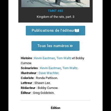
TMNT #83
Kingdom of the rats, part. 3
Publications de l'éditeur
Tous les numéros
Histoire
:
Kevin Eastman
,
Tom Waltz
et Bobby
Curnow.
Scénaristes
:
Kevin Eastman
,
Tom Waltz
.
Illustrateur
:
Dave Wachter
.
Coloriste
: Ronda Pattison.
Lettreur
: Shawn Lee.
Rédacteur
: Bobby Curnow.
Éditeur
: Greg Goldstein.
Édition