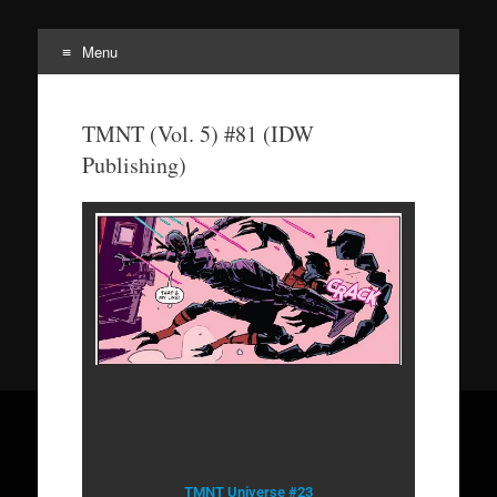
Menu
Tortuepédia
L'encyclopédie des Tortues Ninja !
TMNT (Vol. 5) #81 (IDW
Publishing)
TMNT Universe #23