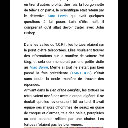
en tirer d’autres profits. Une fois la fourgonnette
de télévision partie, le scientifique était retenu par
le détective
Kara Lewis
qui avait quelques
questions à lui poser. Loin d’être naïf, il
comprenait qu’il allait devoir traiter avec John
Bishop.
Dans les salles du T.C.R.I., les tortues étaient sur
le point d’être téléportées. Elles voulaient trouver
des informations sur la manière de vaincre
Rat
King
, et cela commencerait par une petite visite
au
Toad Baron
. Même si tout ne s’était pas bien
passé la fois précédente (
TMNT #72
) c’était
sans doute la seule manière de trouver des
réponses.
Arrivant dans le
Den of the delights
, les tortues se
retrouvaient nez à nez avec le crapaud géant. Il se
doutait qu’elles reviendraient tôt ou tard. Il avait
équipé ses majors d’hommes de seaux en guise
de casque et d’armes, tels des balais, parapluies
ou des bananes reliées par une chaîne. Les
tortues n’étaient pas les bienvenues.