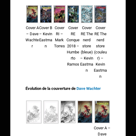
Cover A
Cover B
Cover
Cover
Cover
Cover
– Dave
– Kevin
RI –
RE
RE The
RE The
Wachte
Eastma
Mark
Conque
nerd
nerd
r
n
Torres
2018 –
store
store
Humbe
(bleue)
(couleu
rto
– Kevin
r) –
Ramos
Eastma
Kevin
n
Eastma
n
Évolution de la couverture de
Dave Wachter
Cover A –
Dave