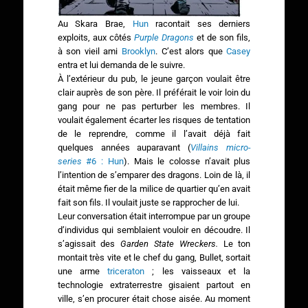
Au Skara Brae,
Hun
racontait ses derniers
exploits, aux côtés
Purple Dragons
et de son fils,
à son vieil ami
Brooklyn
. C’est alors que
Casey
entra et lui demanda de le suivre.
À l’extérieur du pub, le jeune garçon voulait être
clair auprès de son père. Il préférait le voir loin du
gang pour ne pas perturber les membres. Il
voulait également écarter les risques de tentation
de le reprendre, comme il l’avait déjà fait
quelques années auparavant (
Villains micro-
series
#6 : Hun
). Mais le colosse n’avait plus
l’intention de s’emparer des dragons. Loin de là, il
était même fier de la milice de quartier qu’en avait
fait son fils. Il voulait juste se rapprocher de lui.
Leur conversation était interrompue par un groupe
d’individus qui semblaient vouloir en découdre. Il
s’agissait des
Garden State Wreckers.
Le ton
montait très vite et le chef du gang, Bullet, sortait
une arme
triceraton
; les vaisseaux et la
technologie extraterrestre gisaient partout en
ville, s’en procurer était chose aisée. Au moment