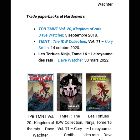
Wachter
Trade paperbacks
et
Hardcovers
TPB TMNT Vol. 20, Kingdom of rats
–
Dave Watcher
. 5 septembre 2018.
TMNT : The IDW Collection
, Vol. 11
–
Cory
Smith
. 14 octobre 2020.
Les Tortues Ninja, Tome 16 – Le royaume
des rats
–
Dave Watcher
. 30 mars 2022.
TMNT : The
Les Tortues
TPB TMNT Vol.
IDW Collection,
Ninja, Tome 16
20 : Kingdom of
Vol. 11 – Cory
– Le royaume
the rats – Dave
Smith.
des rats – Dave
Wachter.