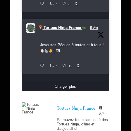
X
1
6
Tortues Ninja France
5 Avr
Joyeuses Pâques à toutes et à tous !
X
1
12
Charger plus
Tortues Ninja France
2,711
Retrouvez toute l'actualité des
Tortues Ninja, d'hier et
d'aujourd'hui !