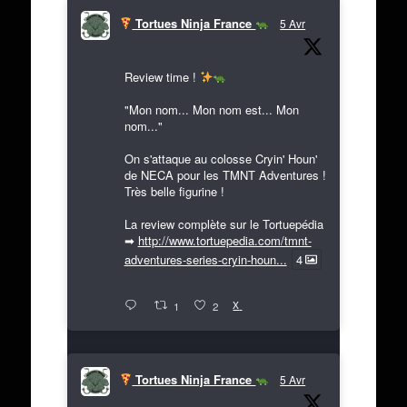
Tortues Ninja France
5 Avr
Review time !
"Mon nom... Mon nom est... Mon
nom..."
On s'attaque au colosse Cryin' Houn'
de NECA pour les TMNT Adventures !
Très belle figurine !
La review complète sur le Tortuepédia
➡
http://www.tortuepedia.com/tmnt-
adventures-series-cryin-houn...
4
X
1
2
Tortues Ninja France
5 Avr