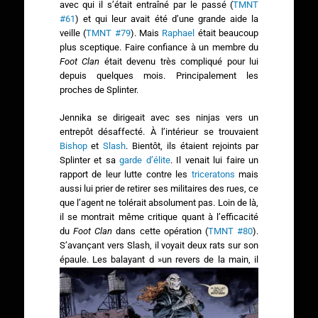
avec qui il s’était entraîné par le passé (
TMNT
#61
) et qui leur avait été d’une grande aide la
veille (
TMNT #79
). Mais
Raphael
était beaucoup
plus sceptique. Faire confiance à un membre du
Foot Clan
était devenu très compliqué pour lui
depuis quelques mois. Principalement les
proches de Splinter.
Jennika se dirigeait avec ses ninjas vers un
entrepôt désaffecté. À l’intérieur se trouvaient
Bishop
et
Slash
. Bientôt, ils étaient rejoints par
Splinter et sa
garde d’élite
. Il venait lui faire un
rapport de leur lutte contre les
triceratons
mais
aussi lui prier de retirer ses militaires des rues, ce
que l’agent ne tolérait absolument pas. Loin de là,
il se montrait même critique quant à l’efficacité
du
Foot Clan
dans cette opération (
TMNT #80
).
S’avançant vers Slash, il voyait deux rats sur son
épaule.
Les balayant d »un revers de la main, il