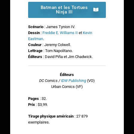
Batman et les Tortues
Ninja III
Scénario
: James Tynion IV.
Dessin
:
Freddie E. Williams II
et
Kevin
Eastman
.
Couleur
: Jeremy Colwell.
Lettrage
: Tom Napolitano.
Éditeurs
: David Piña et Jim Chadwick.
Éditeurs
DC Comics /
IDW Publishing
(VO)
Urban Comics (VF)
Pages
: 32.
Prix
: $3,99.
Tirage physique américain
: 27 879
exemplaires.