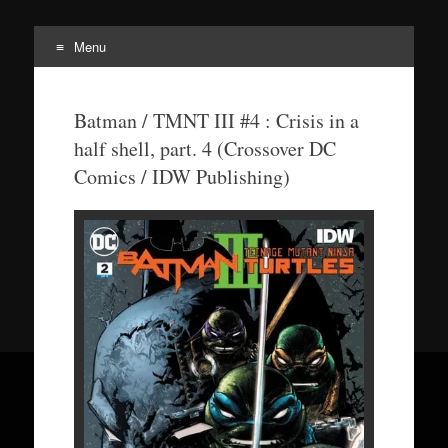
Menu
Tortuepédia
L'encyclopédie des Tortues Ninja !
Batman / TMNT III #4 : Crisis in a
half shell, part. 4 (Crossover DC
Comics / IDW Publishing)