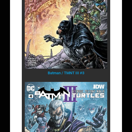
Batman / TMNT III #3