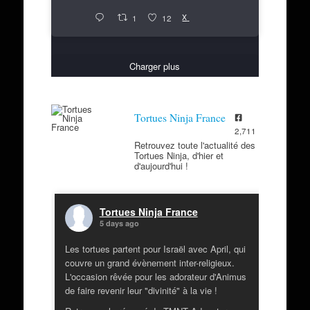
X
1
12
Charger plus
Tortues Ninja France
2,711
Retrouvez toute l'actualité des
Tortues Ninja, d'hier et
d'aujourd'hui !
Tortues Ninja France
5 days ago
Les tortues partent pour Israël avec April, qui
couvre un grand évènement inter-religieux.
L'occasion rêvée pour les adorateur d'Animus
de faire revenir leur "divinité" à la vie !