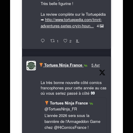
Très belle figurine !
La review complète sur le Tortuepédia
➡
http://www.tortuepedia.com/tmnt-
adventures-series-cryin-houn...
4
X
1
2
Tortues Ninja France
5 Avr
La très bonne nouvelle côté comics
francophones pour cette année au cas
où vous seriez passé à côté
Tortues Ninja France
@TortuesNinja_FR
L'année 2026 sera sous la
bannière de l'Armageddon Game
chez @HiComicsFrance !