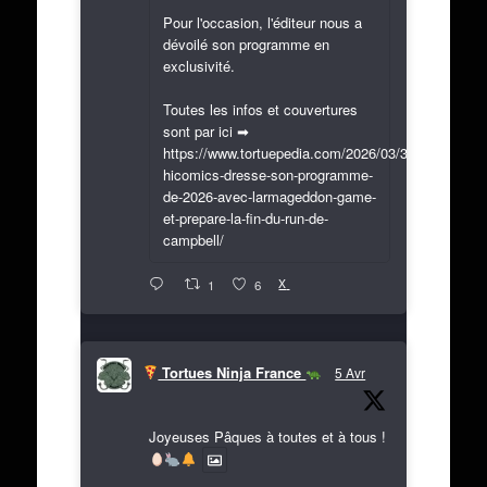
Pour l'occasion, l'éditeur nous a
dévoilé son programme en
exclusivité.
Toutes les infos et couvertures
sont par ici ➡
https://www.tortuepedia.com/2026/03/31/exclusif-
hicomics-dresse-son-programme-
de-2026-avec-larmageddon-game-
et-prepare-la-fin-du-run-de-
campbell/
X
1
6
Tortues Ninja France
5 Avr
Joyeuses Pâques à toutes et à tous !