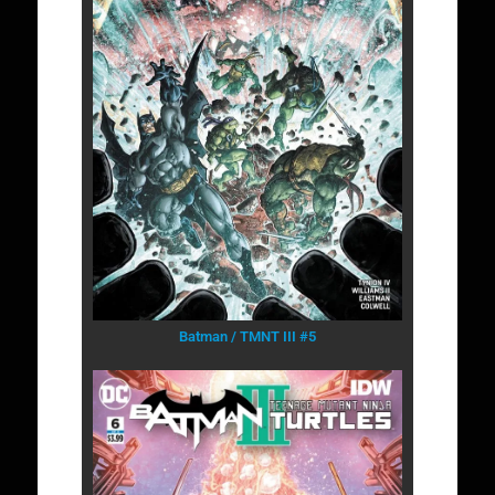
Batman / TMNT III #5