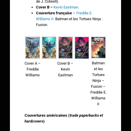
de J. Colwell).
Cover B –
Kevin Eastman
.
Couverture française
–
Freddie E.
Williams II
. Batman et les Tortues Ninja :
Fusion.
Batman
Cover A –
Cover B –
et les
Freddie
Kevin
Tortues
Williams
Eastman
Ninja –
Fusion –
Freddie E.
Williams
II
Couvertures américaines (
trade paperbacks et
hardcovers
)