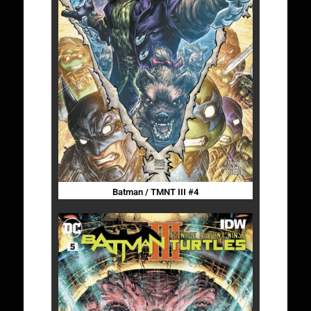
Batman / TMNT III #4